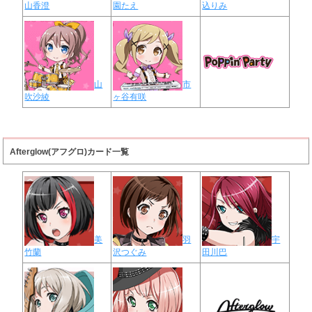
山香澄
園たえ
込りみ
山
市
吹沙綾
ヶ谷有咲
Afterglow(アフグロ)カード一覧
美
羽
宇
竹蘭
沢つぐみ
田川巴