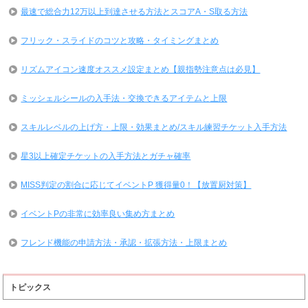
最速で総合力12万以上到達させる方法とスコアA・S取る方法
フリック・スライドのコツと攻略・タイミングまとめ
リズムアイコン速度オススメ設定まとめ【親指勢注意点は必見】
ミッシェルシールの入手法・交換できるアイテムと上限
スキルレベルの上げ方・上限・効果まとめ/スキル練習チケット入手方法
星3以上確定チケットの入手方法とガチャ確率
MISS判定の割合に応じてイベントP 獲得量0！【放置厨対策】
イベントPの非常に効率良い集め方まとめ
フレンド機能の申請方法・承認・拡張方法・上限まとめ
トピックス