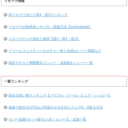
リセマラ情報
真リセマラ当たり星4・星3ランキング
リセマラの効率良いやり方・高速方法【ios/Android】
スターガチャの演出と確率【星4・星3・星2】
ドリームフェスティバルガチャ一覧と次回はいつ？周期など
限定ガチャと期間限定メンバー・追加星4メンバー一覧
一覧ランキング
総合力高い順ランキング【パワフル・クール・ピュア・ハッピー】
最速で総合力12万以上到達させる方法とスコアA・S取る方法
カバー楽曲(カバー曲)まとめ！カバー元・追加一覧