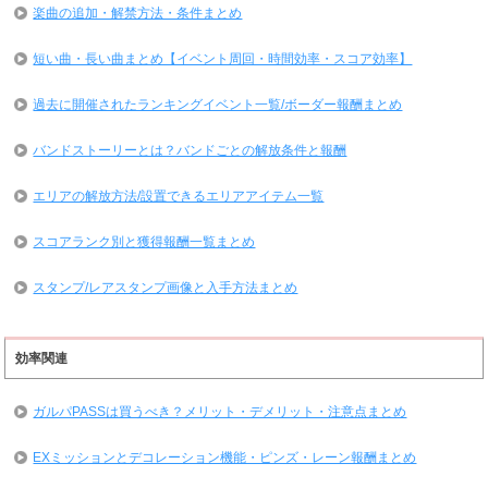
楽曲の追加・解禁方法・条件まとめ
短い曲・長い曲まとめ【イベント周回・時間効率・スコア効率】
過去に開催されたランキングイベント一覧/ボーダー報酬まとめ
バンドストーリーとは？バンドごとの解放条件と報酬
エリアの解放方法/設置できるエリアアイテム一覧
スコアランク別と獲得報酬一覧まとめ
スタンプ/レアスタンプ画像と入手方法まとめ
効率関連
ガルパPASSは買うべき？メリット・デメリット・注意点まとめ
EXミッションとデコレーション機能・ピンズ・レーン報酬まとめ