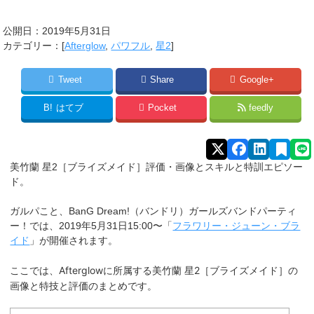
公開日：
2019年5月31日
カテゴリー：[
Afterglow
,
パワフル
,
星2
]
Tweet
Share
Google+
B!
はてブ
Pocket
feedly
美竹蘭 星2［ブライズメイド］評価・画像とスキルと特訓エピソー
ド。
ガルパこと、BanG Dream!（バンドリ）ガールズバンドパーティ
ー！では、2019年5月31日15:00〜「
フラワリー・ジューン・ブラ
イド
」が開催されます。
Afterglowに所属する美竹蘭 星2［ブライズメイド］
の
ここでは、
画像と特技と評価のまとめです。