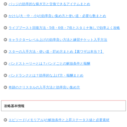
バッジの効率的な稼ぎ方と交換できるアイテムまとめ
かけら(大・中・小)の効率良い集め方と使い道・必要な数まとめ
ライブブースト回復方法・5倍・6倍・7倍とスタミナ無しで効率よく攻略
キャラクターレベル上げの効率良い方法と練習チケット入手方法
スターの入手方法・使い道・貯め方まとめ【裏ワザは本当？】
バンドストーリーとは？バンドごとの解放条件と報酬
バンドランクとは？効率的な上げ方・報酬まとめ
奇跡のクリスタルの入手方法と効率良い集め方
攻略基本情報
エピソード(メモリアル)の解放条件と上昇ステータス値と必要素材