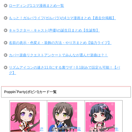
ローディング1コマ漫画まとめ一覧
もっと！ガルパライフ(ガルパラ)の4コマ漫画まとめ【過去分掲載】
キャラクター・キャスト(声優)の誕生日まとめ【生誕祭】
名前の表示・色変え・装飾の方法・やり方まとめ【協力ライブ】
カバー楽曲リクエストアンケートでみんなが選んだ楽曲は？！
リズムアイコンの速さ11.0にする裏ワザ！0.1刻みで設定も可能！【バ
グ】
Poppin`Party(ポピパ)カード一覧
戸
花
牛