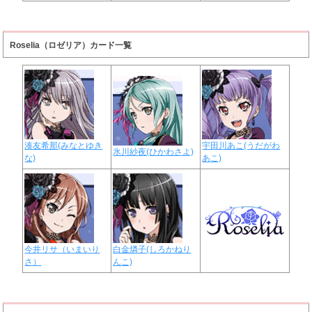
Roselia（ロゼリア）カード一覧
湊友希那(みなとゆき
宇田川あこ(うだがわ
氷川紗夜(ひかわさよ)
な)
あこ)
今井リサ（いまいり
白金燐子(しろかねり
さ）
んこ)