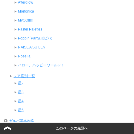
Afterglow
Morfonica
MyGO!!!!!
Pastel Palettes
Poppin`Party(ポピパ)
RAISE A SUILEN
Roselia
ハロー、ハッピーワールド！
レア度別一覧
星2
星3
星4
星5
ガルパ基本攻略
ライブ・楽曲
このページの先頭へ