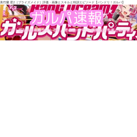
美竹蘭 星2［ブライズメイド］評価・画像とスキルと特訓エピソード【バンドリ！ガルパ】