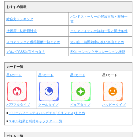
おすすめ情報
バンドストーリーの解放方法と報酬一
総合力ランキング
覧
放置厨・切断厨対策
エリアアイテムの詳細一覧と開放条件
スコアランクと獲得報酬一覧まとめ
短い曲・時間効率の良い楽曲まとめ
ガルパPASSは買うべき？
EXミッションとデコレーション機能
カード一覧
星4カード
星3カード
星2カード
星1カード
パワフルタイプ
クールタイプ
ピュアタイプ
ハッピータイプ
■
ドリームフェスティバルガチャ(ドリフェス)まとめ
■
スキル効果と所持キャラクター一覧
ガチャ一覧