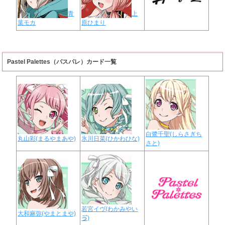
青
上
葉モカ
原ひまり
Pastel Palettes（パスパレ）カード一覧
白鷺千聖(しらさぎち
丸山彩(まるやまあや)
氷川日菜(ひかわひな)
さと)
若宮イヴ(わかみやい
大和麻弥(やまとまや)
ゔ)