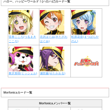
ハロー、ハッピーワールド！(ハロハピ)カード一覧
弦巻こころ(つるまき
北沢はぐみ(きたざわ
松原花音(まつばらか
こころ)
はぐみ)
のん)
奥沢美咲(ミッシェル)
瀬田薫(せたかおる)
Morfonicaカード一覧
Morfonicaメンバー一覧