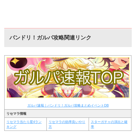
バンドリ！ガルパ攻略関連リンク
ガルパ速報｜バンドリ！ガルパ攻略まとめイベントDB
リセマラ情報
リセマラ当たり星4ラン
リセマラの効率良いやり
スターガチャの演出と確
キング
方
率