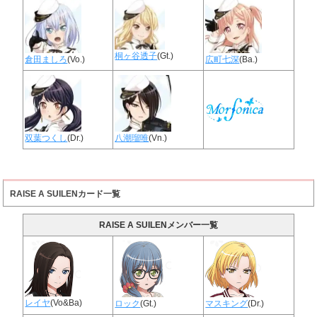
桐ヶ谷透子
(Gt.)
倉田ましろ
(Vo.)
広町七深
(Ba.)
双葉つくし
(Dr.)
八潮瑠唯
(Vn.)
RAISE A SUILENカード一覧
RAISE A SUILENメンバー一覧
レイヤ
(Vo&Ba)
ロック
(Gt.)
マスキング
(Dr.)