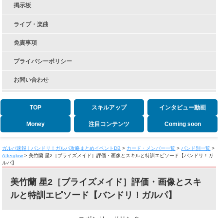
掲示板
ライブ・楽曲
免責事項
プライバシーポリシー
お問い合わせ
TOP
スキルアップ
インタビュー動画
Money
注目コンテンツ
Coming soon
ガルパ速報｜バンドリ！ガルパ攻略まとめイベントDB
>
カード・メンバー一覧
>
バンド別一覧
>
Afterglow
>
美竹蘭 星2［ブライズメイド］評価・画像とスキルと特訓エピソード【バンドリ！ガ
ルパ】
美竹蘭 星2［ブライズメイド］評価・画像とスキ
ルと特訓エピソード【バンドリ！ガルパ】