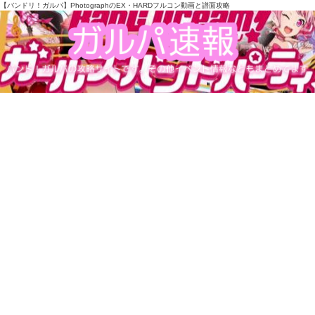
【バンドリ！ガルパ】PhotographのEX・HARDフルコン動画と譜面攻略