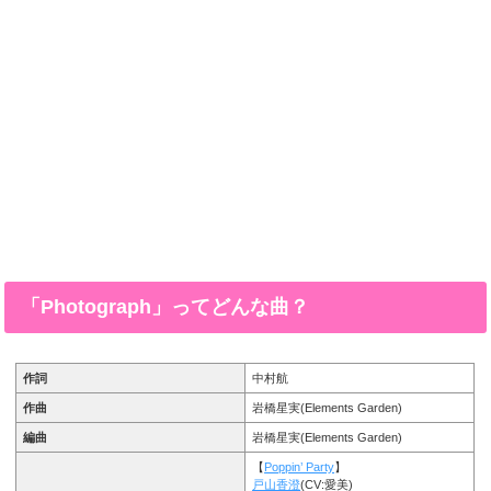
「Photograph」ってどんな曲？
作詞
中村航
作曲
岩橋星実(Elements Garden)
編曲
岩橋星実(Elements Garden)
【
Poppin’ Party
】
戸山香澄
(CV:愛美)