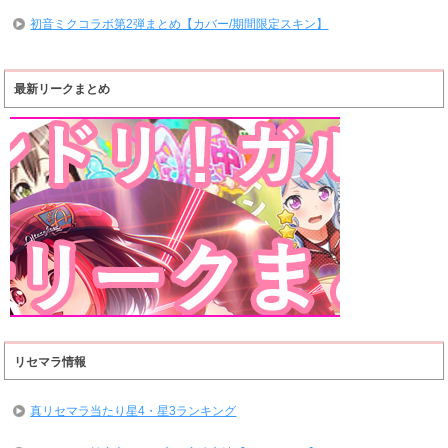
初音ミクコラボ第2弾まとめ【カバー/期間限定スキン】
最新リークまとめ
リセマラ情報
真リセマラ当たり星4・星3ランキング