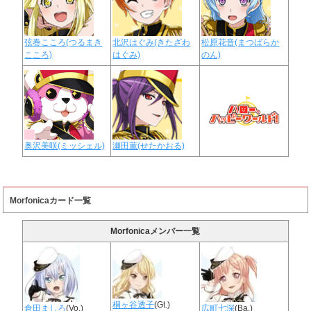
弦巻こころ(つるまき
北沢はぐみ(きたざわ
松原花音(まつばらか
こころ)
はぐみ)
のん)
奥沢美咲(ミッシェル)
瀬田薫(せたかおる)
Morfonicaカード一覧
Morfonicaメンバー一覧
桐ヶ谷透子
(Gt.)
倉田ましろ
(Vo.)
広町七深
(Ba.)