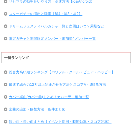
リセマラの効率良いやり方・高速方法【ios/Android】
スターガチャの演出と確率【星4・星3・星2】
ドリームフェスティバルガチャ一覧と次回はいつ？周期など
限定ガチャと期間限定メンバー・追加星4メンバー一覧
一覧ランキング
総合力高い順ランキング【パワフル・クール・ピュア・ハッピー】
最速で総合力12万以上到達させる方法とスコアA・S取る方法
カバー楽曲(カバー曲)まとめ！カバー元・追加一覧
楽曲の追加・解禁方法・条件まとめ
短い曲・長い曲まとめ【イベント周回・時間効率・スコア効率】