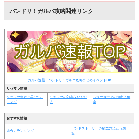
バンドリ！ガルパ攻略関連リンク
ガルパ速報｜バンドリ！ガルパ攻略まとめイベントDB
リセマラ情報
リセマラ当たり星4ラン
リセマラの効率良いやり
スターガチャの演出と確
キング
方
率
おすすめ情報
バンドストーリーの解放方法と報酬一
総合力ランキング
覧