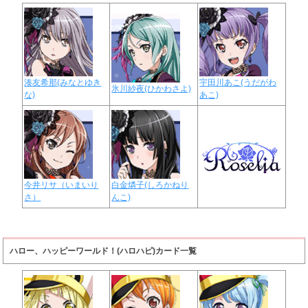
湊友希那(みなとゆき
宇田川あこ(うだがわ
氷川紗夜(ひかわさよ)
な)
あこ)
今井リサ（いまいり
白金燐子(しろかねり
さ）
んこ)
ハロー、ハッピーワールド！(ハロハピ)カード一覧