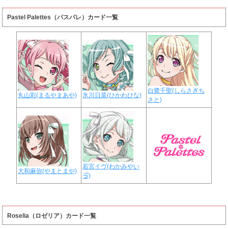
Pastel Palettes（パスパレ）カード一覧
白鷺千聖(しらさぎち
丸山彩(まるやまあや)
氷川日菜(ひかわひな)
さと)
若宮イヴ(わかみやい
大和麻弥(やまとまや)
ゔ)
Roselia（ロゼリア）カード一覧