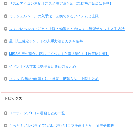
リズムアイコン速度オススメ設定まとめ【親指勢注意点は必見】
ミッシェルシールの入手法・交換できるアイテムと上限
スキルレベルの上げ方・上限・効果まとめ/スキル練習チケット入手方法
星3以上確定チケットの入手方法とガチャ確率
MISS判定の割合に応じてイベントP 獲得量0！【放置厨対策】
イベントPの非常に効率良い集め方まとめ
フレンド機能の申請方法・承認・拡張方法・上限まとめ
トピックス
ローディング1コマ漫画まとめ一覧
もっと！ガルパライフ(ガルパラ)の4コマ漫画まとめ【過去分掲載】