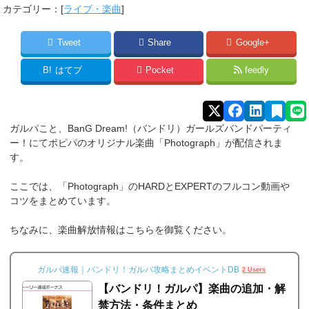
カテゴリー：[
ライブ・楽曲
]
Tweet
Share
Google+
B!
はてブ
Pocket
feedly
ガルパこと、BanG Dream!（バンドリ）ガールズバンドパーティ
ー！にてポピパのオリジナル楽曲「Photograph」が配信されま
す。
ここでは、「Photograph」のHARDとEXPERTのフルコン動画や
コツをまとめています。
ちなみに、楽曲解放情報はこちらを御覧ください。
ガルパ速報｜バンドリ！ガルパ攻略まとめイベントDB
2 Users
【バンドリ！ガルパ】楽曲の追加・解
禁方法・条件まとめ