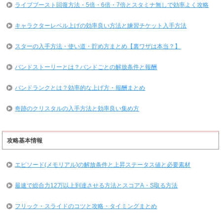
ライブブースト回復方法・5倍・6倍・7倍とスタミナ無しで効率よく攻略
キャラクターレベル上げの効率良い方法と練習チケット入手方法
スターの入手方法・使い道・貯め方まとめ【裏ワザは本当？】
バンドストーリーとは？バンドごとの解放条件と報酬
バンドランクとは？効率的な上げ方・報酬まとめ
奇跡のクリスタルの入手方法と効率良い集め方
攻略基本情報
エピソード(メモリアル)の解放条件と上昇ステータス値と必要素材
最速で総合力12万以上到達させる方法とスコアA・S取る方法
フリック・スライドのコツと攻略・タイミングまとめ