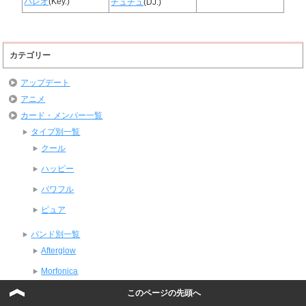
パレオ
(Key.)
チュチュ
(DJ.)
カテゴリー
アップデート
アニメ
カード・メンバー一覧
タイプ別一覧
クール
ハッピー
パワフル
ピュア
バンド別一覧
Afterglow
Morfonica
MyGO!!!!!
このページの先頭へ