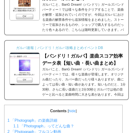
ガルパこと、BanG Dream!（バンドリ）ガールズバンド
パーティー！では様々な条件をクリアすることで、楽曲
が解禁・追加されていくのですが、今回はガルパにおけ
る楽曲の解禁条件やら追加情報をまとめました。ストー
リーで追加されるものや、ショップで購入するものだっ
たり色々あるので、こちらは随時更新していきます。バ
ンドリ/ガルパの楽曲の追加・解禁方法一覧それでは、バ
ンドリ/ガルパに於ける楽曲の追加・解禁方法一覧です。
メインストーリーだったり、バンドストーリーだった
ガルパ速報｜バンドリ！ガルパ攻略まとめイベントDB
り、いろいろな条件があると思うのですが、それぞれ...
【バンドリ！ガルパ】楽曲スコア効率
データ表【短い曲・長い曲まとめ】
ガルパこと、BanG Dream!（バンドリ）ガールズバンド
パーティー！では、様々な楽曲が登場します。オリジナ
ル曲だったり、カバー曲だったり様々ありますが、曲に
よっては長い曲・短い曲があります。短いものだと、1分
30秒、さらに長い楽曲だと2分30秒とガルパでは他の音
ゲーと比べると楽曲時間に大きな差があります。今回は
ガルパに登場する楽曲の長い曲、短い曲のまとめや、イ
ベント周回におすすめの楽曲などをまとめました。楽曲
別スコア効率表(協力ライブ) ↓別タブで見る場合はこち
Contents
[
hide
]
ら。
バンドリ！ガルパ スコア...
1
「Photograph」の楽曲詳細
1.1
「Photograph」ってどんな曲？
2
「Photograph」フルコン動画