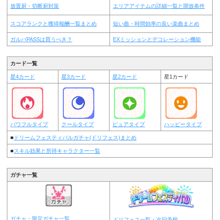
放置厨・切断厨対策
エリアアイテムの詳細一覧と開放条件
スコアランクと獲得報酬一覧まとめ
短い曲・時間効率の良い楽曲まとめ
ガルパPASSは買うべき？
EXミッションとデコレーション機能
カード一覧
星4カード
星3カード
星2カード
星1カード
パワフルタイプ
クールタイプ
ピュアタイプ
ハッピータイプ
■
ドリームフェスティバルガチャ(ドリフェス)まとめ
■
スキル効果と所持キャラクター一覧
ガチャ一覧
ガチャ・限定ガチャ一覧
ドリフェス一覧・次回予想