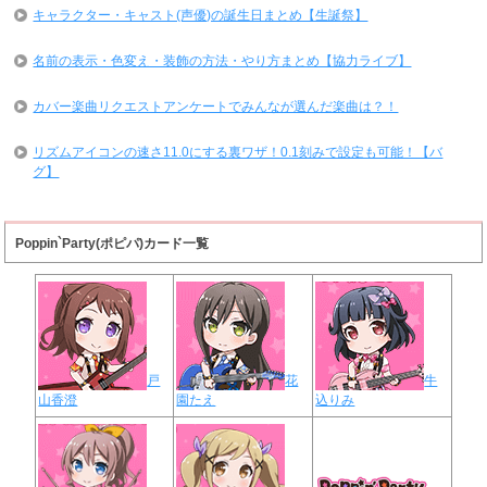
キャラクター・キャスト(声優)の誕生日まとめ【生誕祭】
名前の表示・色変え・装飾の方法・やり方まとめ【協力ライブ】
カバー楽曲リクエストアンケートでみんなが選んだ楽曲は？！
リズムアイコンの速さ11.0にする裏ワザ！0.1刻みで設定も可能！【バ
グ】
Poppin`Party(ポピパ)カード一覧
戸
花
牛
山香澄
園たえ
込りみ