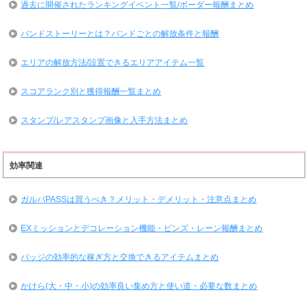
過去に開催されたランキングイベント一覧/ボーダー報酬まとめ
バンドストーリーとは？バンドごとの解放条件と報酬
エリアの解放方法/設置できるエリアアイテム一覧
スコアランク別と獲得報酬一覧まとめ
スタンプ/レアスタンプ画像と入手方法まとめ
効率関連
ガルパPASSは買うべき？メリット・デメリット・注意点まとめ
EXミッションとデコレーション機能・ピンズ・レーン報酬まとめ
バッジの効率的な稼ぎ方と交換できるアイテムまとめ
かけら(大・中・小)の効率良い集め方と使い道・必要な数まとめ