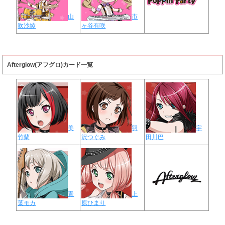
山
市
吹沙綾
ヶ谷有咲
Afterglow(アフグロ)カード一覧
美
羽
宇
竹蘭
沢つぐみ
田川巴
青
上
葉モカ
原ひまり