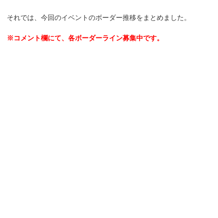
それでは、今回のイベントのボーダー推移をまとめました。
※コメント欄にて、各ボーダーライン募集中です。