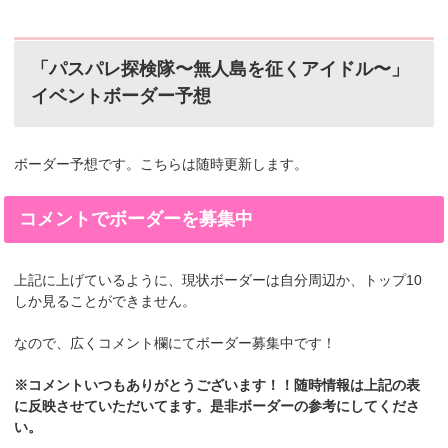
「パスパレ探検隊〜無人島を征くアイドル〜」
イベントボーダー予想
ボーダー予想です。こちらは随時更新します。
コメントでボーダーを募集中
上記に上げているように、現状ボーダーは自分周辺か、トップ10
しか見ることができません。
なので、広くコメント欄にてボーダー募集中です！
※コメントいつもありがとうございます！！随時情報は上記の表
に反映させていただいてます。是非ボーダーの参考にしてくださ
い。