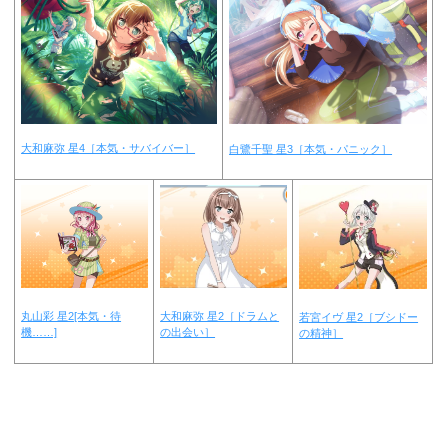
大和麻弥 星4［本気・サバイバー］
白鷺千聖 星3［本気・パニック］
丸山彩 星2[本気・待
大和麻弥 星2［ドラムと
若宮イヴ 星2［ブシドー
機……]
の出会い］
の精神］