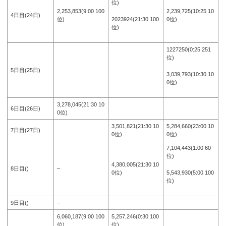
位)
2,253,853(9:00 100
2,239,725(10:25 10
4日目(24日)
2023924(21:30 100
位)
0位)
位)
1227250(0:25 251
位)
5日目(25日)
3,039,793(10:30 10
0位)
3,278,045(21:30 10
6日目(26日)
0位)
3,501,821(21:30 10
5,284,660(23:00 10
7日目(27日)
0位)
0位)
7,104,443(1:00 60
位)
4,380,005(21:30 10
8日目()
–
5,543,930(5:00 100
0位)
位)
9日目()
–
6,060,187(9:00 100
5,257,246(0:30 100
位)
位)