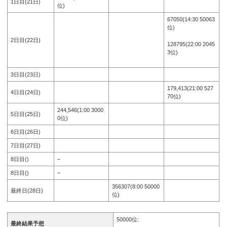
1日目(21日)
位)
67050(14:30 50063
位)
2日目(22日)
128795(22:00 2045
3位)
3日目(23日)
179,413(21:00 527
4日目(24日)
70位)
244,546(1:00 3000
5日目(25日)
0位)
6日目(26日)
7日目(27日)
8日目()
–
8日目()
–
356307(8:00 50000
最終日(28日)
位)
50000位:
最終結果予想