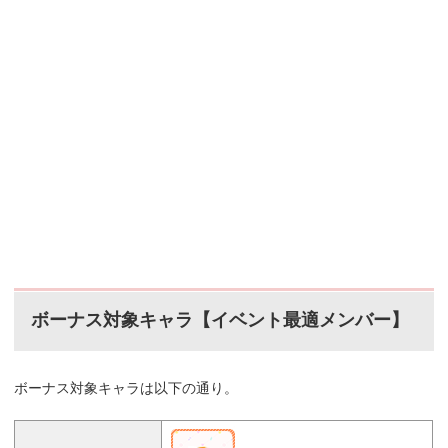
ボーナス対象キャラ【イベント最適メンバー】
ボーナス対象キャラは以下の通り。