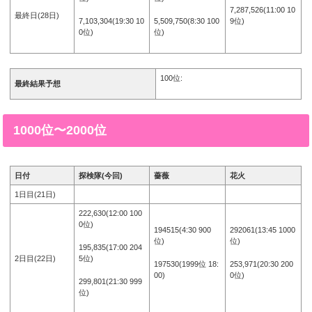
7,287,526(11:00 10
最終日(28日)
7,103,304(19:30 10
5,509,750(8:30 100
9位)
0位)
位)
100位:
最終結果予想
1000位〜2000位
日付
探検隊(今回)
薔薇
花火
1日目(21日)
222,630(12:00 100
0位)
194515(4:30 900
292061(13:45 1000
位)
位)
195,835(17:00 204
5位)
2日目(22日)
197530(1999位 18:
253,971(20:30 200
00)
0位)
299,801(21:30 999
位)