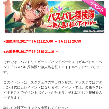
■開催期間:2017年9月21日15:00 ～ 9月28日 20:59
■結果発表:2017年9月28日 21:10 ～
それでは、バンドリ！ガールズバンドパーティ（ガルパ）のイベ
ント「パスパレ探検隊〜無人島を征くアイドル〜」についてで
す。
このイベントは、スクフェスのマカロン形式、デレステではアタ
ポン形式に近いイベントになります。イベントでは、楽曲をプレ
イすることでイベントポイントがたまり、それに応じた報酬を入
手できます。
詳しくは以下のリンクを参照してください。