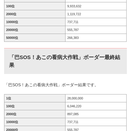
100位
9,933,632
2000位
1,119,722
10000位
737,711
20000位
555,787
50000位
266,383
「巴SOS！あこの看病大作戦」
ボーダー最終結
果
「巴SOS！あこの看病大作戦」ボーダー結果です。
1位
28,000,000
100位
6,046,220
2000位
897,085
10000位
737,711
20000位
555,787