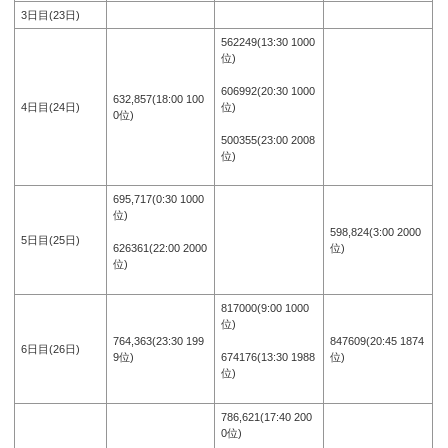
3日目(23日)
562249(13:30 1000
位)
606992(20:30 1000
632,857(18:00 100
位)
4日目(24日)
0位)
500355(23:00 2008
位)
695,717(0:30 1000
位)
598,824(3:00 2000
5日目(25日)
626361(22:00 2000
位)
位)
817000(9:00 1000
位)
764,363(23:30 199
847609(20:45 1874
6日目(26日)
674176(13:30 1988
9位)
位)
位)
786,621(17:40 200
0位)