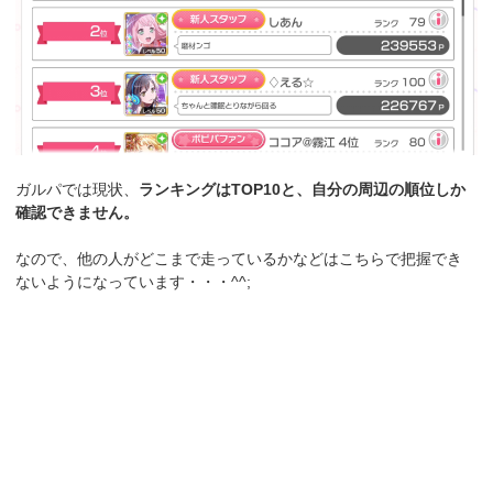
ガルパでは現状、
ランキングはTOP10と、自分の周辺の順位しか
確認できません。
なので、他の人がどこまで走っているかなどはこちらで把握でき
ないようになっています・・・^^;