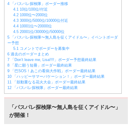
4
「パスパレ探検隊」ボーダー推移
4.1
10位/100位/付近
4.2
1000位〜2000位
4.3
3000位/5000位/10000位付近
4.4
10001位〜20000位
4.5
20001位/30000位/50000位
5
「パスパレ探検隊〜無人島を征くアイドル〜」イベントボーダ
ー予想
5.1
コメントでボーダーを募集中
6
過去のボーダーまとめ
7
「Don’t leave me, Lisa!!!!」ボーダー予想最終結果
8
「星に願う短冊」ボーダー最終結果
9
「巴SOS！あこの看病大作戦」ボーダー最終結果
10
「ハッピーサマーバケーション！」ボーダー最終結果
11
「鼓動重なる花火大会」ボーダー最終結果
12
「パスパレ探検隊」ボーダー最終結果
「パスパレ探検隊〜無人島を征くアイドル〜」
が開催！