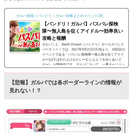
ガルパ速報｜バンドリ！ガルパ攻略まとめイベントDB
【バンドリ！ガルパ】パスパレ探検
隊〜無人島を征くアイドル〜効率良い
攻略と報酬
ガルパこと、BanG Dream!（バンドリ）ガールズバンド
パーティー！では、2017年9月21日15:00より、19回目の
イベントである「パスパレ探検隊〜無人島を征くアイド
ル〜(ぱすぱれたんけんたい〜むじんとうをゆくあいど
る〜)」が開催中です。ガルパにおいて、一番オーソドッ
クスなイベント形式になるのですが、パスパレ探検隊〜
無人島を征くアイドル〜の攻略情報や報酬をまとめまし
た。「パスパレ探検隊〜無人島を征くアイドル〜」詳細
【悲報】ガルパでは各ボーダーラインの情報が
■開催期間:2017年9月20日15:00 ～ 9月29日 20:59■結果
見れない！？
発表:2017年9月29日 21:10 ～ それでは、バンドリ！...