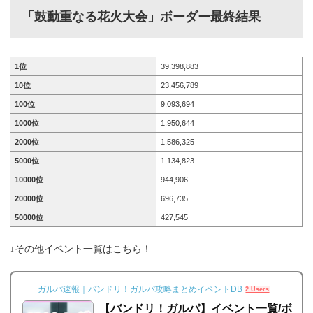
「鼓動重なる花火大会」
ボーダー最終結果
1位
39,398,883
10位
23,456,789
100位
9,093,694
1000位
1,950,644
2000位
1,586,325
5000位
1,134,823
10000位
944,906
20000位
696,735
50000位
427,545
↓その他イベント一覧はこちら！
ガルパ速報｜バンドリ！ガルパ攻略まとめイベントDB
2 Users
【バンドリ！ガルパ】イベント一覧/ボ