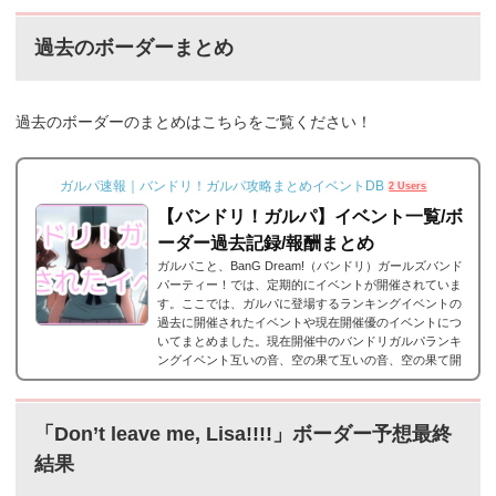
過去のボーダーまとめ
過去のボーダーのまとめはこちらをご覧ください！
ガルパ速報｜バンドリ！ガルパ攻略まとめイベントDB
2 Users
【バンドリ！ガルパ】イベント一覧/ボ
ーダー過去記録/報酬まとめ
ガルパこと、BanG Dream!（バンドリ）ガールズバンド
パーティー！では、定期的にイベントが開催されていま
す。ここでは、ガルパに登場するランキングイベントの
過去に開催されたイベントや現在開催優のイベントにつ
いてまとめました。現在開催中のバンドリガルパランキ
ングイベント互いの音、空の果て互いの音、空の果て開
催期間2023年10月31日15時 ～ 11月7日20時59分攻略情
報 イベント情報まとめ報酬キャラ羽沢つぐみ 星3［2人
の想い］上原ひまり 星2［不安に揺れる瞳］過去のバン
「Don’t leave me, Lisa!!!!
」ボーダー予想最終
ドリガルパランキングイベント一覧エフォート・イン...
結果