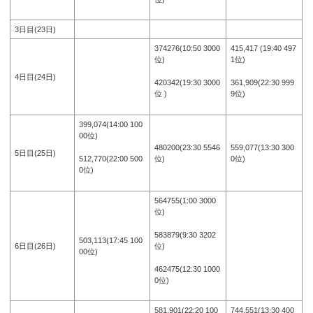
3日目(23日)
374276(10:50 3000
415,417 (19:40 497
位)
1位)
4日目(24日)
420342(19:30 3000
361,909(22:30 999
位 )
9位)
399,074(14:00 100
00位)
480200(23:30 5546
559,077(13:30 300
5日目(25日)
512,770(22:00 500
位)
0位)
0位)
564755(1:00 3000
位)
583879(9:30 3202
503,113(17:45 100
位)
6日目(26日)
00位)
462475(12:30 1000
0位)
581,901(22:20 100
744,551(13:30 400