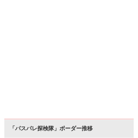
「パスパレ探検隊」ボーダー推移