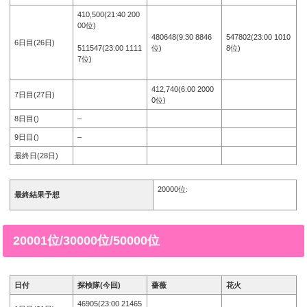
410,500(21:40 200
00位)
480648(9:30 8846
547802(23:00 1010
6日目(26日)
511547(23:00 1111
位)
8位)
7位)
412,740(6:00 2000
7日目(27日)
0位)
8日目()
–
9日目()
–
最終日(28日)
20000位:
最終結果予想
20001位/30000位/50000位
日付
探検隊(今回)
薔薇
花火
46905(23:00 21465