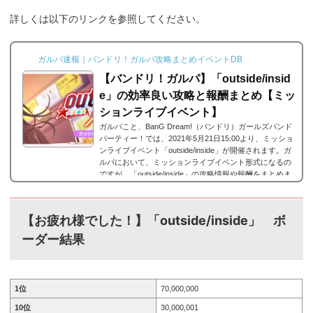
詳しくは以下のリンクを参照してください。
ガルパ速報｜バンドリ！ガルパ攻略まとめイベントDB
【バンドリ！ガルパ】「outside/insid
e」の効率良い攻略と報酬まとめ【ミッ
ションライブイベント】
ガルパこと、BanG Dream!（バンドリ）ガールズバンド
パーティー！では、2021年5月21日15:00より、ミッショ
ンライブイベント「outside/inside」が開催されます。ガ
ルパにおいて、ミッションライブイベント形式になるの
ですが、「outside/inside」の攻略情報や報酬をまとめま
した。なお、ボーダー情報はこちら！「outside/inside」
詳細■開催期間:2021年5月21日15時 ～ 5月29日20時59分
■結果発表:2021年5月29日21:20 ～ それでは、バンド
【お疲れ様でした！】「outside/inside」
ボ
リ！ガールズバンドパーティ（ガルパ）ではイベント「o
utside/inside」が開催されます。以下で詳細を...
ーダー結果
1位
70,000,000
10位
30,000,001