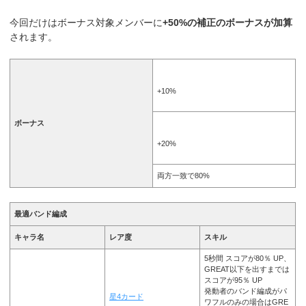
今回だけはボーナス対象メンバーに
+50%の補正
のボーナスが加算
されます。
+10%
ボーナス
+20%
両方一致で80%
最適バンド編成
キャラ名
レア度
スキル
5秒間 スコアが80％ UP、
GREAT以下を出すまでは
スコアが95％ UP
発動者のバンド編成がパ
星4カード
ワフルのみの場合はGRE