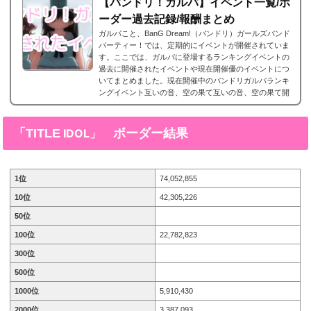
【バンドリ！ガルパ】イベント一覧/ボ
ーダー過去記録/報酬まとめ
ガルパこと、BanG Dream!（バンドリ）ガールズバンド
パーティー！では、定期的にイベントが開催されていま
す。ここでは、ガルパに登場するランキングイベントの
過去に開催されたイベントや現在開催優のイベントにつ
いてまとめました。現在開催中のバンドリガルパランキ
ングイベント互いの音、空の果て互いの音、空の果て開
催期間2023年10月31日15時 ～ 11月7日20時59分攻略情
報 イベント情報まとめ報酬キャラ羽沢つぐみ 星3［2人
の想い］上原ひまり 星2［不安に揺れる瞳］過去のバン
ボーダー結果
「TITLE
IDOL」
ドリガルパランキングイベント一覧エフォート・イン...
1位
74,052,855
10位
42,305,226
50位
100位
22,782,823
300位
500位
1000位
5,910,430
2000位
3,387,093