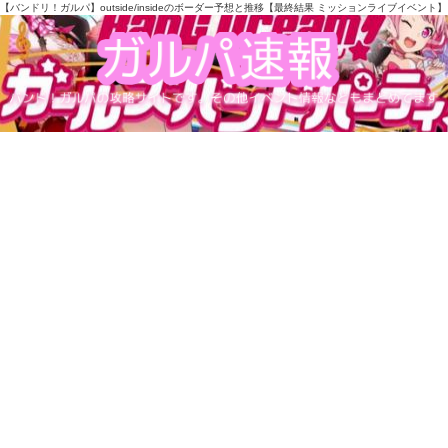
【バンドリ！ガルパ】outside/insideのボーダー予想と推移【最終結果 ミッションライブイベント】