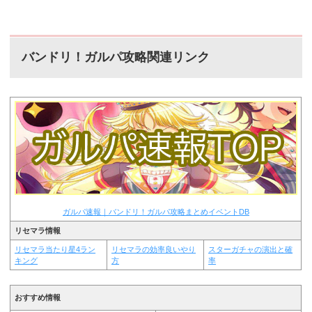
バンドリ！ガルパ攻略関連リンク
ガルパ速報｜バンドリ！ガルパ攻略まとめイベントDB
リセマラ情報
リセマラ当たり星4ラン
リセマラの効率良いやり
スターガチャの演出と確
キング
方
率
おすすめ情報