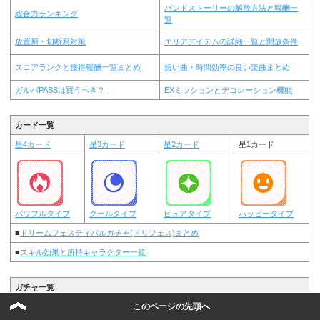
バンドストーリーの解放方法と報酬一
総合力ランキング
覧
放置厨・切断厨対策
エリアアイテムの詳細一覧と開放条件
スコアランクと獲得報酬一覧まとめ
短い曲・時間効率の良い楽曲まとめ
ガルパPASSは買うべき？
EXミッションとデコレーション機能
カード一覧
星4カード
星3カード
星2カード
星1カード
パワフルタイプ
クールタイプ
ピュアタイプ
ハッピータイプ
■
ドリームフェスティバルガチャ(ドリフェス)まとめ
■
スキル効果と所持キャラクター一覧
ガチャ一覧
このページの先頭へ