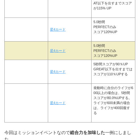
AT以下を出すまでスコア
が115% UP
5.0秒間
PERFECTのみ
星4カード
スコア120%UP
5.0秒間
星4カード
PERFECTのみ
スコア120%UP
5秒間スコアが90％UP
GREAT以下を出すまでは
星4カード
スコアが110％UPする
発動時に自分のライフが6
00以上の場合は、5秒間
スコアが80.0%UPする。
星4カード
ライフが600未満の場合
は、ライフが400回復す
る
今回はミッションイベントなので
総合力を加味した
一例にしまし
た。