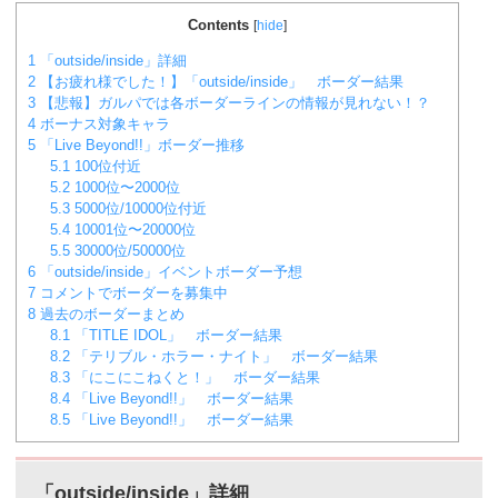
Contents
[
hide
]
1
「outside/inside」詳細
2
【お疲れ様でした！】「outside/inside」 ボーダー結果
3
【悲報】ガルパでは各ボーダーラインの情報が見れない！？
4
ボーナス対象キャラ
5
「Live Beyond!!」ボーダー推移
5.1
100位付近
5.2
1000位〜2000位
5.3
5000位/10000位付近
5.4
10001位〜20000位
5.5
30000位/50000位
6
「outside/inside」イベントボーダー予想
7
コメントでボーダーを募集中
8
過去のボーダーまとめ
8.1
「TITLE IDOL」 ボーダー結果
8.2
「テリブル・ホラー・ナイト」 ボーダー結果
8.3
「にこにこねくと！」 ボーダー結果
8.4
「Live Beyond!!」 ボーダー結果
8.5
「Live Beyond!!」 ボーダー結果
「outside/inside」詳細