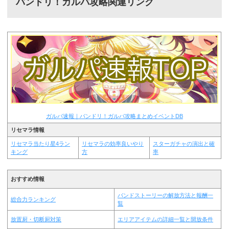
バンドリ！ガルパ攻略関連リンク
ガルパ速報｜バンドリ！ガルパ攻略まとめイベントDB
リセマラ情報
リセマラ当たり星4ラン
リセマラの効率良いやり
スターガチャの演出と確
キング
方
率
おすすめ情報
バンドストーリーの解放方法と報酬一
総合力ランキング
覧
放置厨・切断厨対策
エリアアイテムの詳細一覧と開放条件