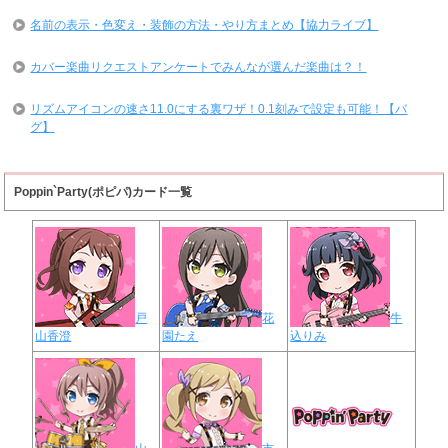
名前の表示・色変え・装飾の方法・やり方まとめ【協力ライブ】
カバー楽曲リクエストアンケートでみんなが選んだ楽曲は？！
リズムアイコンの速さ11.0にする裏ワザ！0.1刻みで設定も可能！【バ
グ】
Poppin`Party(ポピパ)カード一覧
戸
花
牛
山香澄
園たえ
込りみ