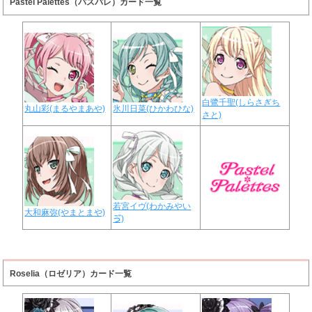
Pastel Palettes（パスパレ）カード一覧
白鷺千聖(しらさぎち
丸山彩(まるやまあや)
氷川日菜(ひかわひな)
さと)
若宮イヴ(わかみやい
大和麻弥(やまとまや)
ゔ)
Roselia（ロゼリア）カード一覧