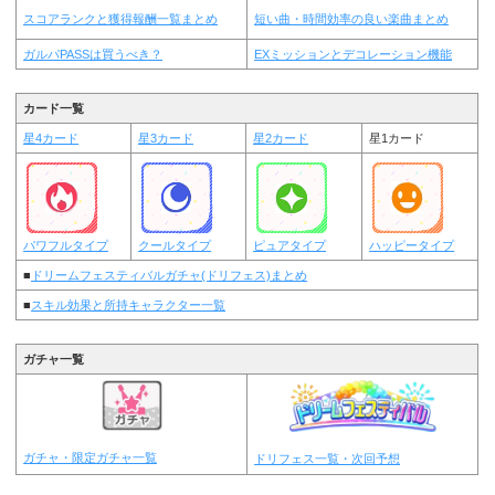
スコアランクと獲得報酬一覧まとめ
短い曲・時間効率の良い楽曲まとめ
ガルパPASSは買うべき？
EXミッションとデコレーション機能
カード一覧
星4カード
星3カード
星2カード
星1カード
パワフルタイプ
クールタイプ
ピュアタイプ
ハッピータイプ
■
ドリームフェスティバルガチャ(ドリフェス)まとめ
■
スキル効果と所持キャラクター一覧
ガチャ一覧
ガチャ・限定ガチャ一覧
ドリフェス一覧・次回予想