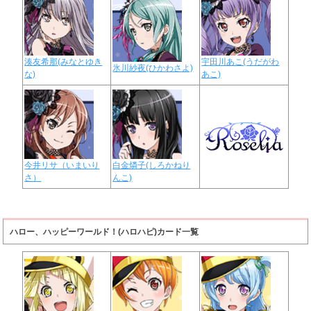
湊友希那(みなとゆき
宇田川あこ(うだがわ
氷川紗夜(ひかわさよ)
な)
あこ)
今井リサ（いまいり
白金燐子(しろかねり
さ）
んこ)
ハロー、ハッピーワールド！(ハロハピ)カード一覧