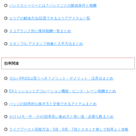
バンドストーリーとは？バンドごとの解放条件と報酬
エリアの解放方法/設置できるエリアアイテム一覧
スコアランク別と獲得報酬一覧まとめ
スタンプ/レアスタンプ画像と入手方法まとめ
効率関連
ガルパPASSは買うべき？メリット・デメリット・注意点まとめ
EXミッションとデコレーション機能・ピンズ・レーン報酬まとめ
バッジの効率的な稼ぎ方と交換できるアイテムまとめ
かけら(大・中・小)の効率良い集め方と使い道・必要な数まとめ
ライブブースト回復方法・5倍・6倍・7倍とスタミナ無しで効率よく攻略