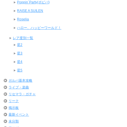
Poppin`Party(ポピパ)
RAISE A SUILEN
Roselia
ハロー、ハッピーワールド！
レア度別一覧
星2
星3
星4
星5
ガルパ基本攻略
ライブ・楽曲
リセマラ・ガチャ
リーク
掲示板
最新イベント
未分類