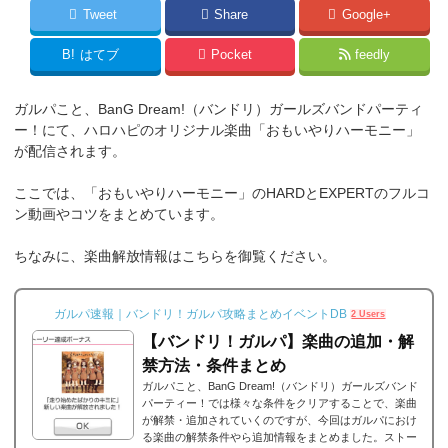
Tweet
Share
Google+
B!
はてブ
Pocket
feedly
ガルパこと、BanG Dream!（バンドリ）ガールズバンドパーティ
ー！にて、ハロハピのオリジナル楽曲「おもいやりハーモニー」
が配信されます。
ここでは、「おもいやりハーモニー」のHARDとEXPERTのフルコ
ン動画やコツをまとめています。
ちなみに、楽曲解放情報はこちらを御覧ください。
ガルパ速報｜バンドリ！ガルパ攻略まとめイベントDB
2 Users
【バンドリ！ガルパ】楽曲の追加・解
禁方法・条件まとめ
ガルパこと、BanG Dream!（バンドリ）ガールズバンド
パーティー！では様々な条件をクリアすることで、楽曲
が解禁・追加されていくのですが、今回はガルパにおけ
る楽曲の解禁条件やら追加情報をまとめました。ストー