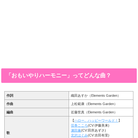
「おもいやりハーモニー」ってどんな曲？
作詞
織田あすか（Elements Garden）
作曲
上松範康（Elements Garden）
編曲
近藤世真（Elements Garden）
【
ハロー、ハッピーワールド！
】
弦巻こころ
(CV:伊藤美来)
瀬田薫
(CV:田所あずさ)
歌
北沢はぐみ
(CV:吉田有里)