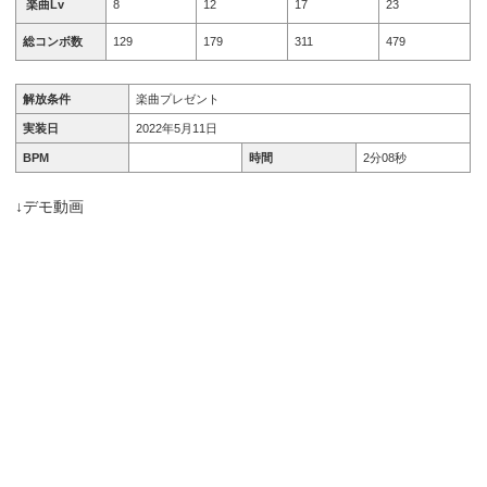
楽曲Lv
8
12
17
23
総コンボ数
129
179
311
479
解放条件
楽曲プレゼント
実装日
2022年5月11日
BPM
時間
2分08秒
↓デモ動画