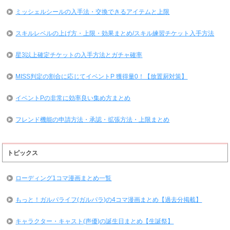
ミッシェルシールの入手法・交換できるアイテムと上限
スキルレベルの上げ方・上限・効果まとめ/スキル練習チケット入手方法
星3以上確定チケットの入手方法とガチャ確率
MISS判定の割合に応じてイベントP 獲得量0！【放置厨対策】
イベントPの非常に効率良い集め方まとめ
フレンド機能の申請方法・承認・拡張方法・上限まとめ
トピックス
ローディング1コマ漫画まとめ一覧
もっと！ガルパライフ(ガルパラ)の4コマ漫画まとめ【過去分掲載】
キャラクター・キャスト(声優)の誕生日まとめ【生誕祭】