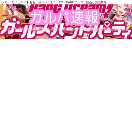
【バンドリ！ガルパ】おもいやりハーモニーEX・HARDフルコン動画と譜面攻略