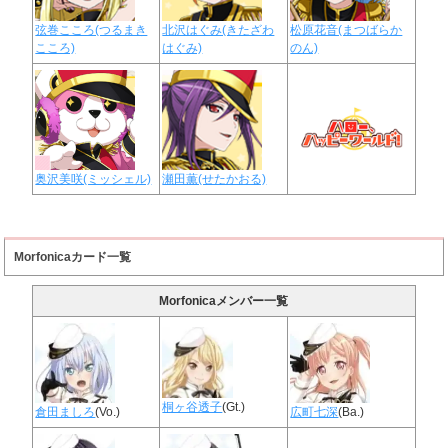
弦巻こころ(つるまき
北沢はぐみ(きたざわ
松原花音(まつばらか
こころ)
はぐみ)
のん)
奥沢美咲(ミッシェル)
瀬田薫(せたかおる)
Morfonicaカード一覧
Morfonicaメンバー一覧
桐ヶ谷透子
(Gt.)
倉田ましろ
(Vo.)
広町七深
(Ba.)