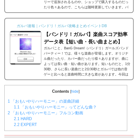
リーで追加されるものや、ショップで購入するものだっ
たり色々あるので、こちらは随時更新していきます。バ
ンドリ/ガルパの楽曲の追加・解禁方法一覧それでは、バ
ンドリ/ガルパに於ける楽曲の追加・解禁方法一覧です。
メインストーリーだったり、バンドストーリーだった
ガルパ速報｜バンドリ！ガルパ攻略まとめイベントDB
り、いろいろな条件があると思うのですが、それぞれ...
【バンドリ！ガルパ】楽曲スコア効率
データ表【短い曲・長い曲まとめ】
ガルパこと、BanG Dream!（バンドリ）ガールズバンド
パーティー！では、様々な楽曲が登場します。オリジナ
ル曲だったり、カバー曲だったり様々ありますが、曲に
よっては長い曲・短い曲があります。短いものだと、1分
30秒、さらに長い楽曲だと2分30秒とガルパでは他の音
ゲーと比べると楽曲時間に大きな差があります。今回は
ガルパに登場する楽曲の長い曲、短い曲のまとめや、イ
ベント周回におすすめの楽曲などをまとめました。楽曲
別スコア効率表(協力ライブ) ↓別タブで見る場合はこち
Contents
[
hide
]
ら。
バンドリ！ガルパ スコア...
1
「おもいやりハーモニー」の楽曲詳細
1.1
「おもいやりハーモニー」ってどんな曲？
2
「おもいやりハーモニー」フルコン動画
2.1
HARD
2.2
EXPERT