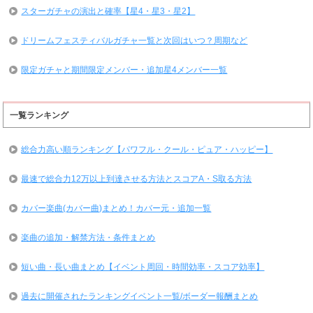
スターガチャの演出と確率【星4・星3・星2】
ドリームフェスティバルガチャ一覧と次回はいつ？周期など
限定ガチャと期間限定メンバー・追加星4メンバー一覧
一覧ランキング
総合力高い順ランキング【パワフル・クール・ピュア・ハッピー】
最速で総合力12万以上到達させる方法とスコアA・S取る方法
カバー楽曲(カバー曲)まとめ！カバー元・追加一覧
楽曲の追加・解禁方法・条件まとめ
短い曲・長い曲まとめ【イベント周回・時間効率・スコア効率】
過去に開催されたランキングイベント一覧/ボーダー報酬まとめ