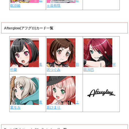
山
市
吹沙綾
ヶ谷有咲
Afterglow(アフグロ)カード一覧
美
羽
宇
竹蘭
沢つぐみ
田川巴
青
上
葉モカ
原ひまり