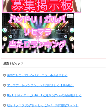
最新トピックス
実際に起こっているバグ・エラー不具合まとめ
アップデート/メンテンナンス履歴まとめ【最新版】
8月11日＠ハロハピCiRCLE放送局 第27回の新情報まとめ
初音ミクコラボ第2弾まとめ【カバー/期間限定スキン】