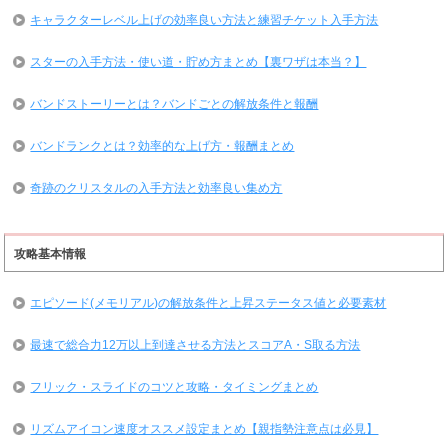
キャラクターレベル上げの効率良い方法と練習チケット入手方法
スターの入手方法・使い道・貯め方まとめ【裏ワザは本当？】
バンドストーリーとは？バンドごとの解放条件と報酬
バンドランクとは？効率的な上げ方・報酬まとめ
奇跡のクリスタルの入手方法と効率良い集め方
攻略基本情報
エピソード(メモリアル)の解放条件と上昇ステータス値と必要素材
最速で総合力12万以上到達させる方法とスコアA・S取る方法
フリック・スライドのコツと攻略・タイミングまとめ
リズムアイコン速度オススメ設定まとめ【親指勢注意点は必見】