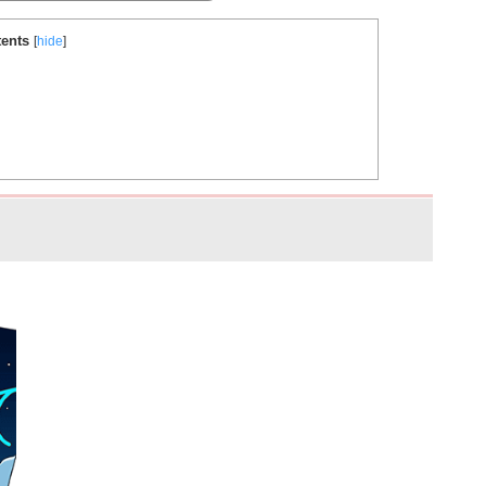
ents
[
hide
]