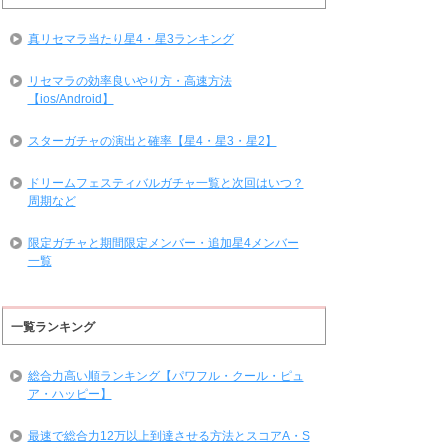
真リセマラ当たり星4・星3ランキング
リセマラの効率良いやり方・高速方法
【ios/Android】
スターガチャの演出と確率【星4・星3・星2】
ドリームフェスティバルガチャ一覧と次回はいつ？
周期など
限定ガチャと期間限定メンバー・追加星4メンバー
一覧
一覧ランキング
総合力高い順ランキング【パワフル・クール・ピュ
ア・ハッピー】
最速で総合力12万以上到達させる方法とスコアA・S