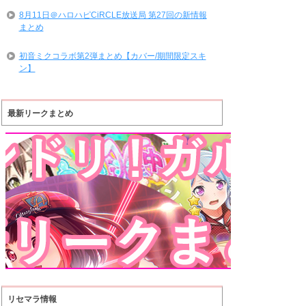
8月11日＠ハロハピCiRCLE放送局 第27回の新情報
まとめ
初音ミクコラボ第2弾まとめ【カバー/期間限定スキ
ン】
最新リークまとめ
リセマラ情報