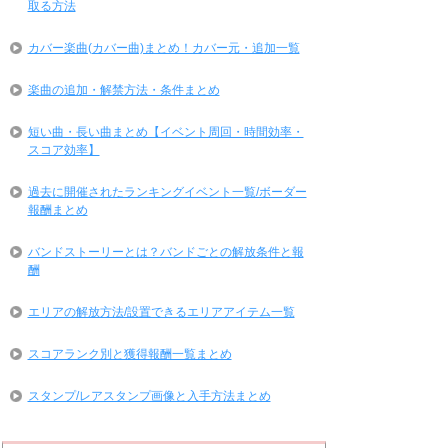
取る方法
カバー楽曲(カバー曲)まとめ！カバー元・追加一覧
楽曲の追加・解禁方法・条件まとめ
短い曲・長い曲まとめ【イベント周回・時間効率・
スコア効率】
過去に開催されたランキングイベント一覧/ボーダー
報酬まとめ
バンドストーリーとは？バンドごとの解放条件と報
酬
エリアの解放方法/設置できるエリアアイテム一覧
スコアランク別と獲得報酬一覧まとめ
スタンプ/レアスタンプ画像と入手方法まとめ