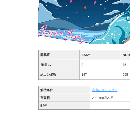
難易度
EASY
NOR
楽曲Lv
9
15
総コンボ数
147
295
解放条件
音色のクリスタル
実装日
2021年8月22日
BPM