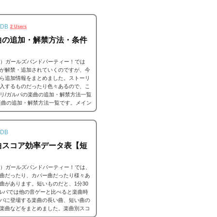
DB
2 Users
曲の追加・解禁方法・条件
ンドリ）ガールズバンドパーティー！では
が解禁・追加されていくのですが、今
ら追加情報をまとめました。ストーリ
入するものだったり色々あるので、こ
リ/ガルパの楽曲の追加・解禁方法一覧
楽曲の追加・解禁方法一覧です。メイン
ーだったり、いろいろな条件があると
DB
曲スコア効率データ表【短
ンドリ）ガールズバンドパーティー！では、
曲だったり、カバー曲だったり様々あ
曲があります。短いものだと、1分30
ガルパでは他の音ゲーと比べると楽曲時
パに登場する楽曲の長い曲、短い曲の
楽曲などをまとめました。楽曲別スコ
場合はこちら。
バンドリ！ガルパ ス