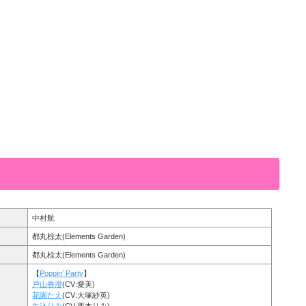
中村航
都丸椋太(Elements Garden)
都丸椋太(Elements Garden)
【
Poppin’ Party
】
戸山香澄
(CV:愛美)
花園たえ
(CV:大塚紗英)