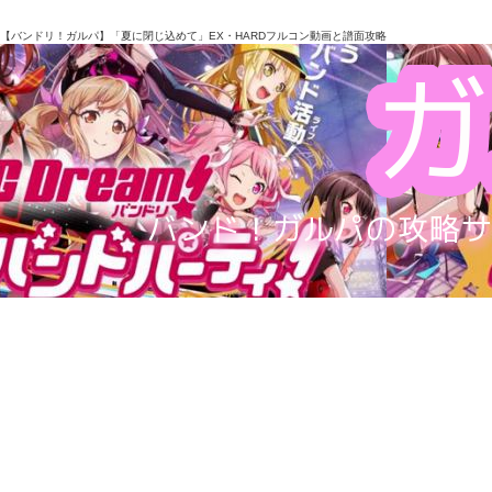
【バンドリ！ガルパ】「夏に閉じ込めて」EX・HARDフルコン動画と譜面攻略