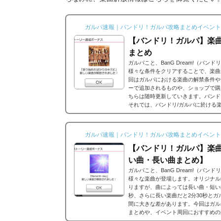
ガルパ速報｜バンドリ！ガルパ攻略まとめイベント
【バンドリ！ガルパ】楽
まとめ
ガルパこと、BanG Dream!（バ
様々な条件をクリアすることで、楽曲
回はガルパにおける楽曲の解禁条件や
ーで追加されるものや、ショップで購
ちらは随時更新していきます。バンド
それでは、バンドリ/ガルパに於ける
ストーリーだったり、バンドストーリ
思うのですが、それぞれ...
ガルパ速報｜バンドリ！ガルパ攻略まとめイベント
【バンドリ！ガルパ】楽
い曲・長い曲まとめ】
ガルパこと、BanG Dream!（バ
様々な楽曲が登場します。オリジナル
りますが、曲によっては長い曲・短い
秒、さらに長い楽曲だと2分30秒と
間に大きな差があります。今回はガル
まとめや、イベント周回におすすめの
ア効率表(協力ライブ) ↓別タブで見る