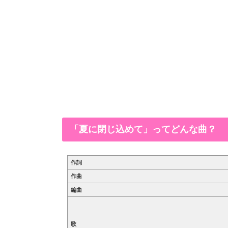
「夏に閉じ込めて」ってどんな曲？
作詞
作曲
編曲
歌