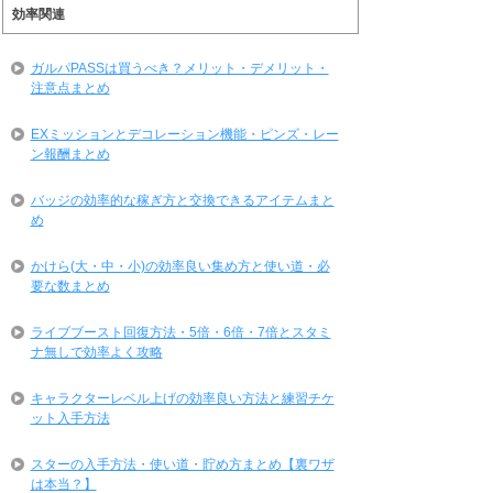
効率関連
ガルパPASSは買うべき？メリット・デメリット・
注意点まとめ
EXミッションとデコレーション機能・ピンズ・レー
ン報酬まとめ
バッジの効率的な稼ぎ方と交換できるアイテムまと
め
かけら(大・中・小)の効率良い集め方と使い道・必
要な数まとめ
ライブブースト回復方法・5倍・6倍・7倍とスタミ
ナ無しで効率よく攻略
キャラクターレベル上げの効率良い方法と練習チケ
ット入手方法
スターの入手方法・使い道・貯め方まとめ【裏ワザ
は本当？】