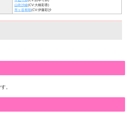
牛込りみ
(CV:西本りみ)
山吹沙綾
(CV:大橋彩香)
市ヶ谷有咲
(CV:伊藤彩沙
です。
。