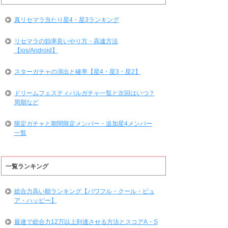
真リセマラ当たり星4・星3ランキング
リセマラの効率良いやり方・高速方法
【ios/Android】
スターガチャの演出と確率【星4・星3・星2】
ドリームフェスティバルガチャ一覧と次回はいつ？
周期など
限定ガチャと期間限定メンバー・追加星4メンバー
一覧
一覧ランキング
総合力高い順ランキング【パワフル・クール・ピュ
ア・ハッピー】
最速で総合力12万以上到達させる方法とスコアA・S