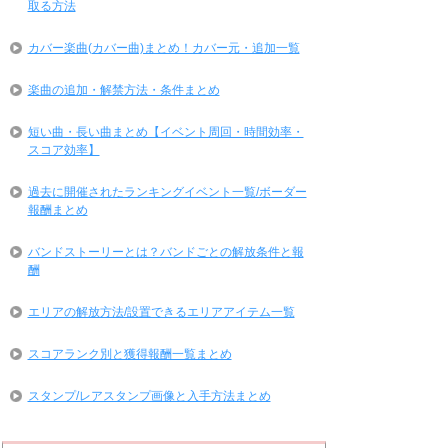
取る方法
カバー楽曲(カバー曲)まとめ！カバー元・追加一覧
楽曲の追加・解禁方法・条件まとめ
短い曲・長い曲まとめ【イベント周回・時間効率・
スコア効率】
過去に開催されたランキングイベント一覧/ボーダー
報酬まとめ
バンドストーリーとは？バンドごとの解放条件と報
酬
エリアの解放方法/設置できるエリアアイテム一覧
スコアランク別と獲得報酬一覧まとめ
スタンプ/レアスタンプ画像と入手方法まとめ