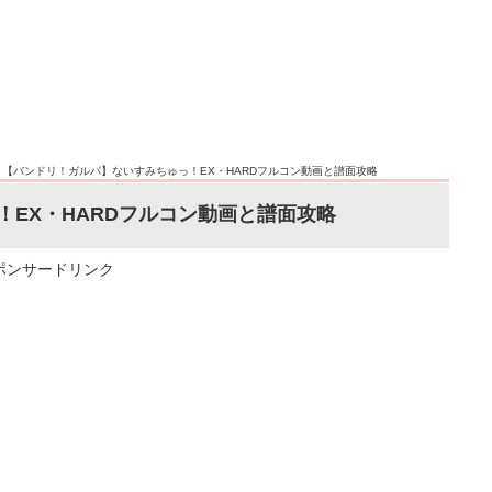
>
【バンドリ！ガルパ】ないすみちゅっ！EX・HARDフルコン動画と譜面攻略
EX・HARDフルコン動画と譜面攻略
ポンサードリンク