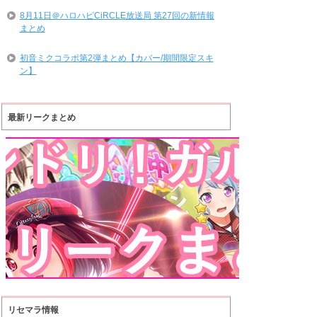
8月11日＠ハロハピCiRCLE放送局 第27回の新情報
まとめ
初音ミクコラボ第2弾まとめ【カバー/期間限定スキ
ン】
最新リークまとめ
リセマラ情報