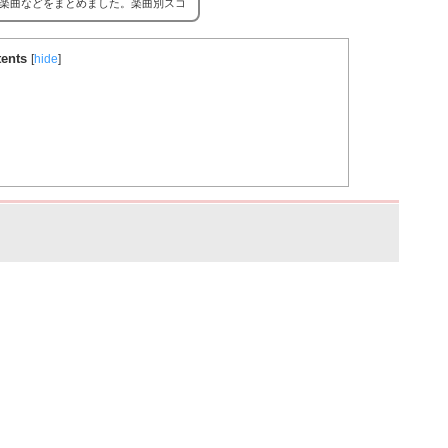
楽曲などをまとめました。楽曲別スコ
場合はこちら。
バンドリ！ガルパ ス
ents
[
hide
]