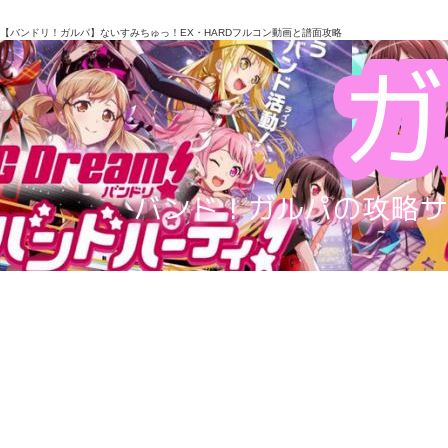
【バンドリ！ガルパ】ないすみちゅっ！EX・HARDフルコン動画と譜面攻略