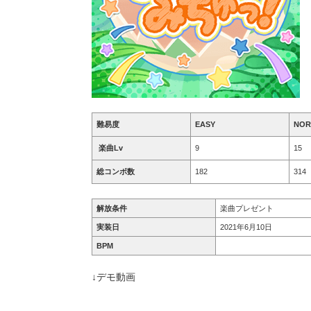
難易度
EASY
NOR
楽曲Lv
9
15
総コンボ数
182
314
解放条件
楽曲プレゼント
実装日
2021年6月10日
BPM
↓デモ動画