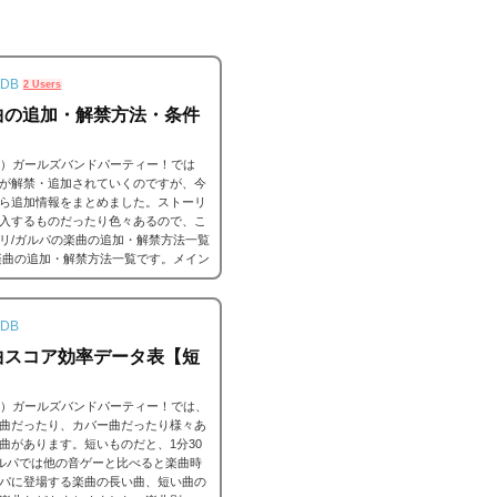
。
DB
2 Users
曲の追加・解禁方法・条件
ンドリ）ガールズバンドパーティー！では
が解禁・追加されていくのですが、今
ら追加情報をまとめました。ストーリ
入するものだったり色々あるので、こ
リ/ガルパの楽曲の追加・解禁方法一覧
楽曲の追加・解禁方法一覧です。メイン
ーだったり、いろいろな条件があると
DB
曲スコア効率データ表【短
ンドリ）ガールズバンドパーティー！では、
曲だったり、カバー曲だったり様々あ
曲があります。短いものだと、1分30
ガルパでは他の音ゲーと比べると楽曲時
パに登場する楽曲の長い曲、短い曲の