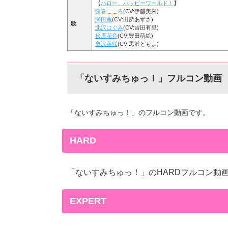
【
ハロー、ハッピーワールド！
】
弦巻こころ
(CV:伊藤美来)
瀬田薫
(CV:田所あずさ)
歌
北沢はぐみ
(CV:吉田有里)
松原花音
(CV:豊田萌絵)
奥沢美咲
(CV:黒沢ともよ)
「ないすみちゅっ！」フルコン動画
「ないすみちゅっ！」のフルコン動画です。
HARD
「ないすみちゅっ！」のHARDフルコン動
EXPERT