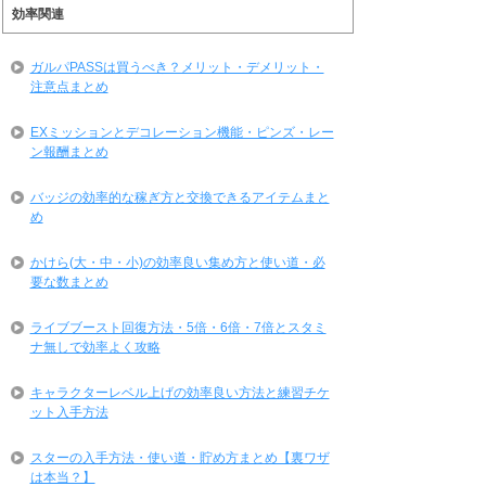
効率関連
ガルパPASSは買うべき？メリット・デメリット・
注意点まとめ
EXミッションとデコレーション機能・ピンズ・レー
ン報酬まとめ
バッジの効率的な稼ぎ方と交換できるアイテムまと
め
かけら(大・中・小)の効率良い集め方と使い道・必
要な数まとめ
ライブブースト回復方法・5倍・6倍・7倍とスタミ
ナ無しで効率よく攻略
キャラクターレベル上げの効率良い方法と練習チケ
ット入手方法
スターの入手方法・使い道・貯め方まとめ【裏ワザ
は本当？】