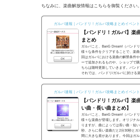
ちなみに、楽曲解放情報はこちらを御覧ください
ガルパ速報｜バンドリ！ガルパ攻略まとめイベント
【バンドリ！ガルパ】楽
まとめ
ガルパこと、BanG Dream!（バ
様々な条件をクリアすることで、楽曲
回はガルパにおける楽曲の解禁条件や
ーで追加されるものや、ショップで購
ちらは随時更新していきます。バンド
それでは、バンドリ/ガルパに於ける
ストーリーだったり、バンドストーリ
思うのですが、それぞれ...
ガルパ速報｜バンドリ！ガルパ攻略まとめイベント
【バンドリ！ガルパ】楽
い曲・長い曲まとめ】
ガルパこと、BanG Dream!（バ
様々な楽曲が登場します。オリジナル
りますが、曲によっては長い曲・短い
秒、さらに長い楽曲だと2分30秒と
間に大きな差があります。今回はガル