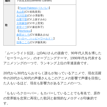
編曲
下田晃太郎(Elements Garden)
【
Pastel Palettes(パスパレ)
】
丸山彩
(CV:前島亜美)
氷川日菜
(CV:小澤亜季)
白鷺千聖
(CV:上坂すみれ)
大和麻弥
(CV:中上育実)
歌
若宮イヴ
(CV:秦佐和子)
【
Morfonica
】
倉田ましろ
(CV:進藤あまね)
【
ハロー、ハッピーワールド！
】
弦巻こころ
(CV:伊藤美来)
「ムーンライト伝説」はDALIさんの楽曲で、90年代人気を博した
「セーラームーン」のオープニングテーマ。1990年代を代表する
アニメソングの一つで、ランキング上位の常連楽曲です。
20代から30代ならおそらく誰もが知っているアニメで、現在活躍
中の20代から30代の声優さんもこのアニメの影響で声優を目指し
た人もいるほど、現在も影響力があるアニメの一つ。
「ももいろクローバー」もカバーしていることでも有名で、原作
の世界観を忠実に再現した歌詞と叙情的なメロディが印象的で
す。