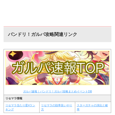
バンドリ！ガルパ攻略関連リンク
ガルパ速報｜バンドリ！ガルパ攻略まとめイベントDB
リセマラ情報
リセマラ当たり星4ラン
リセマラの効率良いやり
スターガチャの演出と確
キング
方
率