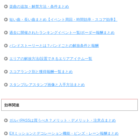
楽曲の追加・解禁方法・条件まとめ
短い曲・長い曲まとめ【イベント周回・時間効率・スコア効率】
過去に開催されたランキングイベント一覧/ボーダー報酬まとめ
バンドストーリーとは？バンドごとの解放条件と報酬
エリアの解放方法/設置できるエリアアイテム一覧
スコアランク別と獲得報酬一覧まとめ
スタンプ/レアスタンプ画像と入手方法まとめ
効率関連
ガルパPASSは買うべき？メリット・デメリット・注意点まとめ
EXミッションとデコレーション機能・ピンズ・レーン報酬まとめ