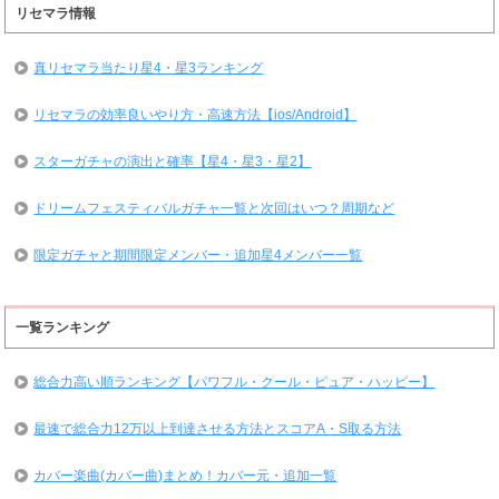
リセマラ情報
真リセマラ当たり星4・星3ランキング
リセマラの効率良いやり方・高速方法【ios/Android】
スターガチャの演出と確率【星4・星3・星2】
ドリームフェスティバルガチャ一覧と次回はいつ？周期など
限定ガチャと期間限定メンバー・追加星4メンバー一覧
一覧ランキング
総合力高い順ランキング【パワフル・クール・ピュア・ハッピー】
最速で総合力12万以上到達させる方法とスコアA・S取る方法
カバー楽曲(カバー曲)まとめ！カバー元・追加一覧