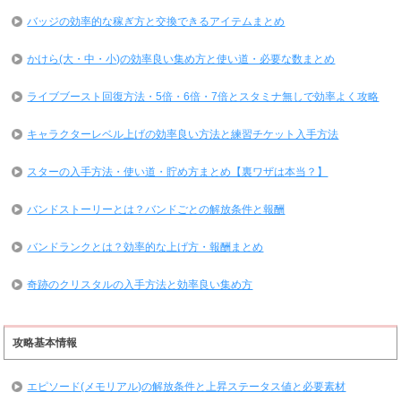
バッジの効率的な稼ぎ方と交換できるアイテムまとめ
かけら(大・中・小)の効率良い集め方と使い道・必要な数まとめ
ライブブースト回復方法・5倍・6倍・7倍とスタミナ無しで効率よく攻略
キャラクターレベル上げの効率良い方法と練習チケット入手方法
スターの入手方法・使い道・貯め方まとめ【裏ワザは本当？】
バンドストーリーとは？バンドごとの解放条件と報酬
バンドランクとは？効率的な上げ方・報酬まとめ
奇跡のクリスタルの入手方法と効率良い集め方
攻略基本情報
エピソード(メモリアル)の解放条件と上昇ステータス値と必要素材