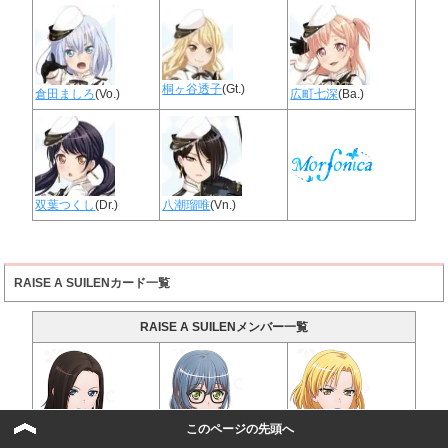
桐ヶ谷透子
(Gt.)
倉田ましろ
(Vo.)
広町七深
(Ba.)
双葉つくし
(Dr.)
八潮瑠唯
(Vn.)
RAISE A SUILENカード一覧
RAISE A SUILENメンバー一覧
このページの先頭へ
レイヤ
(Vo&Ba)
ロック
(Gt.)
マスキング
(Dr.)