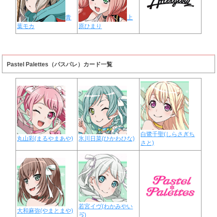
青
上
葉モカ
原ひまり
Pastel Palettes（パスパレ）カード一覧
白鷺千聖(しらさぎち
丸山彩(まるやまあや)
氷川日菜(ひかわひな)
さと)
若宮イヴ(わかみやい
大和麻弥(やまとまや)
ゔ)