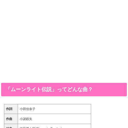
「ムーンライト伝説」ってどんな曲？
作詞
小田佳奈子
作曲
小諸鉄矢