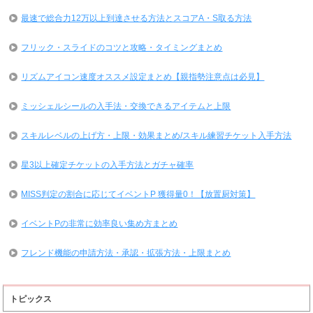
最速で総合力12万以上到達させる方法とスコアA・S取る方法
フリック・スライドのコツと攻略・タイミングまとめ
リズムアイコン速度オススメ設定まとめ【親指勢注意点は必見】
ミッシェルシールの入手法・交換できるアイテムと上限
スキルレベルの上げ方・上限・効果まとめ/スキル練習チケット入手方法
星3以上確定チケットの入手方法とガチャ確率
MISS判定の割合に応じてイベントP 獲得量0！【放置厨対策】
イベントPの非常に効率良い集め方まとめ
フレンド機能の申請方法・承認・拡張方法・上限まとめ
トピックス