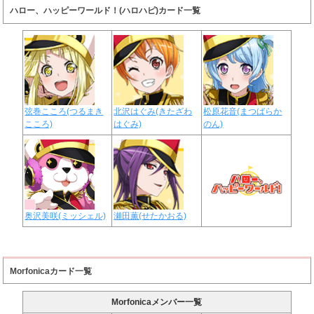
ハロー、ハッピーワールド！(ハロハピ)カード一覧
弦巻こころ(つるまき
北沢はぐみ(きたざわ
松原花音(まつばらか
こころ)
はぐみ)
のん)
奥沢美咲(ミッシェル)
瀬田薫(せたかおる)
Morfonicaカード一覧
Morfonicaメンバー一覧