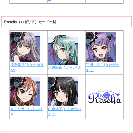
Roselia（ロゼリア）カード一覧
湊友希那(みなとゆき
宇田川あこ(うだがわ
氷川紗夜(ひかわさよ)
な)
あこ)
今井リサ（いまいり
白金燐子(しろかねり
さ）
んこ)