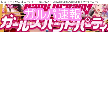
【バンドリ！ガルパ】ムーンライト伝説のEX・HARD譜面攻略と譜面攻略【セーラームーン】