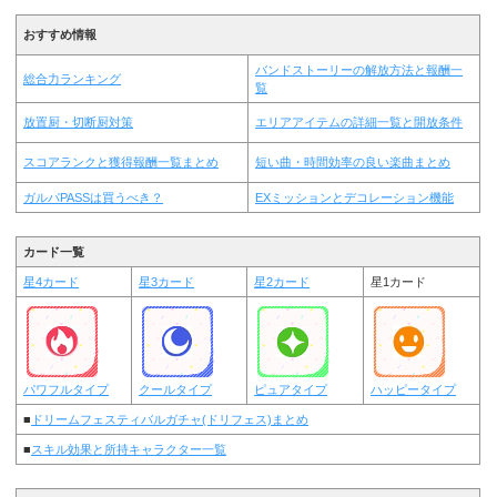
おすすめ情報
バンドストーリーの解放方法と報酬一
総合力ランキング
覧
放置厨・切断厨対策
エリアアイテムの詳細一覧と開放条件
スコアランクと獲得報酬一覧まとめ
短い曲・時間効率の良い楽曲まとめ
ガルパPASSは買うべき？
EXミッションとデコレーション機能
カード一覧
星4カード
星3カード
星2カード
星1カード
パワフルタイプ
クールタイプ
ピュアタイプ
ハッピータイプ
■
ドリームフェスティバルガチャ(ドリフェス)まとめ
■
スキル効果と所持キャラクター一覧