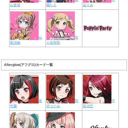
山香澄
園たえ
込りみ
山
市
吹沙綾
ヶ谷有咲
Afterglow(アフグロ)カード一覧
美
羽
宇
竹蘭
沢つぐみ
田川巴