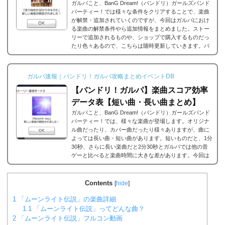
ガルパこと、BanG Dream!（バンドリ）ガールズバンド
パーティー！では様々な条件をクリアすることで、楽曲
が解禁・追加されていくのですが、今回はガルパにおけ
る楽曲の解禁条件やら追加情報をまとめました。ストー
リーで追加されるものや、ショップで購入するものだっ
たり色々あるので、こちらは随時更新していきます。バ
ンドリ/ガルパの楽曲の追加・解禁方法一覧それでは、バ
ンドリ/ガルパに於ける楽曲の追加・解禁方法一覧です。
メインストーリーだったり、バンドストーリーだった
ガルパ速報｜バンドリ！ガルパ攻略まとめイベントDB
り、いろいろな条件があると思うのですが、それぞれ...
【バンドリ！ガルパ】楽曲スコア効率
データ表【短い曲・長い曲まとめ】
ガルパこと、BanG Dream!（バンドリ）ガールズバンド
パーティー！では、様々な楽曲が登場します。オリジナ
ル曲だったり、カバー曲だったり様々ありますが、曲に
よっては長い曲・短い曲があります。短いものだと、1分
30秒、さらに長い楽曲だと2分30秒とガルパでは他の音
ゲーと比べると楽曲時間に大きな差があります。今回は
ガルパに登場する楽曲の長い曲、短い曲のまとめや、イ
ベント周回におすすめの楽曲などをまとめました。楽曲
別スコア効率表(協力ライブ) ↓別タブで見る場合はこち
Contents
[
hide
]
ら。
バンドリ！ガルパ スコア...
1
「ムーンライト伝説」の楽曲詳細
1.1
「ムーンライト伝説」ってどんな曲？
2
「ムーンライト伝説」フルコン動画