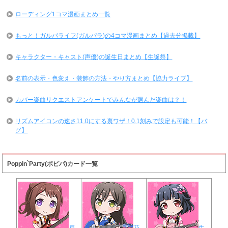
ローディング1コマ漫画まとめ一覧
もっと！ガルパライフ(ガルパラ)の4コマ漫画まとめ【過去分掲載】
キャラクター・キャスト(声優)の誕生日まとめ【生誕祭】
名前の表示・色変え・装飾の方法・やり方まとめ【協力ライブ】
カバー楽曲リクエストアンケートでみんなが選んだ楽曲は？！
リズムアイコンの速さ11.0にする裏ワザ！0.1刻みで設定も可能！【バ
グ】
Poppin`Party(ポピパ)カード一覧
戸
花
牛