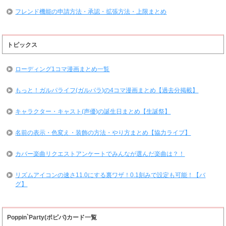
フレンド機能の申請方法・承認・拡張方法・上限まとめ
トピックス
ローディング1コマ漫画まとめ一覧
もっと！ガルパライフ(ガルパラ)の4コマ漫画まとめ【過去分掲載】
キャラクター・キャスト(声優)の誕生日まとめ【生誕祭】
名前の表示・色変え・装飾の方法・やり方まとめ【協力ライブ】
カバー楽曲リクエストアンケートでみんなが選んだ楽曲は？！
リズムアイコンの速さ11.0にする裏ワザ！0.1刻みで設定も可能！【バ
グ】
Poppin`Party(ポピパ)カード一覧