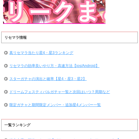
リセマラ情報
真リセマラ当たり星4・星3ランキング
リセマラの効率良いやり方・高速方法【ios/Android】
スターガチャの演出と確率【星4・星3・星2】
ドリームフェスティバルガチャ一覧と次回はいつ？周期など
限定ガチャと期間限定メンバー・追加星4メンバー一覧
一覧ランキング