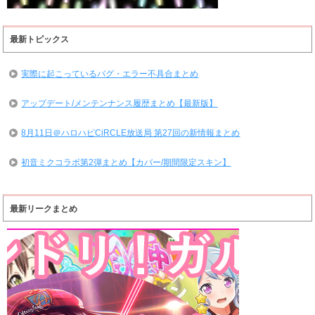
最新トピックス
実際に起こっているバグ・エラー不具合まとめ
アップデート/メンテンナンス履歴まとめ【最新版】
8月11日＠ハロハピCiRCLE放送局 第27回の新情報まとめ
初音ミクコラボ第2弾まとめ【カバー/期間限定スキン】
最新リークまとめ