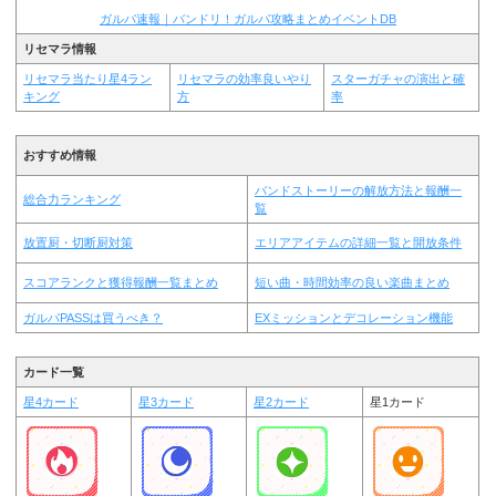
ガルパ速報｜バンドリ！ガルパ攻略まとめイベントDB
リセマラ情報
リセマラ当たり星4ラン
リセマラの効率良いやり
スターガチャの演出と確
キング
方
率
おすすめ情報
バンドストーリーの解放方法と報酬一
総合力ランキング
覧
放置厨・切断厨対策
エリアアイテムの詳細一覧と開放条件
スコアランクと獲得報酬一覧まとめ
短い曲・時間効率の良い楽曲まとめ
ガルパPASSは買うべき？
EXミッションとデコレーション機能
カード一覧
星4カード
星3カード
星2カード
星1カード