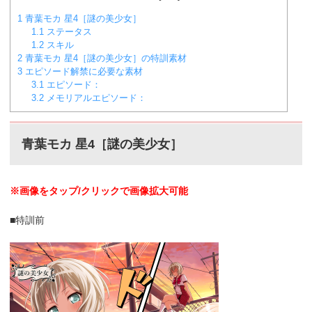
1
青葉モカ 星4［謎の美少女］
1.1
ステータス
1.2
スキル
2
青葉モカ 星4［謎の美少女］の特訓素材
3
エピソード解禁に必要な素材
3.1
エピソード：
3.2
メモリアルエピソード：
青葉モカ 星4［謎の美少女］
※画像をタップ/クリックで画像拡大可能
■特訓前