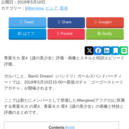
公開日：
2018年5月10日
カテゴリー：[
Afterglow
,
ピュア
,
星4
]
Tweet
Share
Google+
B!
はてブ
Pocket
feedly
青葉モカ 星4［謎の美少女］評価・
画像とスキルと特訓エピソード
評価。
ガルパこと、BanG Dream!（バンドリ）ガールズバンドパーティ
ー！では、2018年5月10日15:00〜新規ガチャ「ゴーゴーストーリ
アガチャ」が開催されます。
ここでは新たにメンバーとして登場したAfterglow(アフグロ)に所属
する青葉モカ
の星4、
青葉モカ 星4［謎の美少女］
の画像と特技と
評価のまとめです。
Contents
[
hide
]