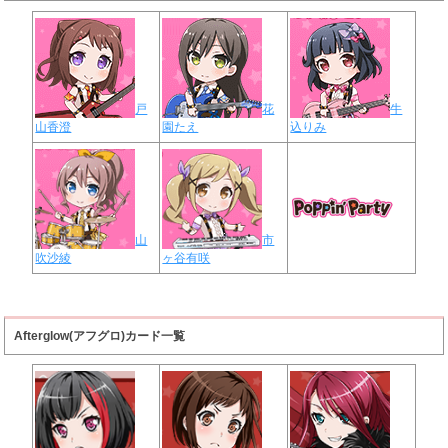
戸
花
牛
山香澄
園たえ
込りみ
山
市
吹沙綾
ヶ谷有咲
Afterglow(アフグロ)カード一覧