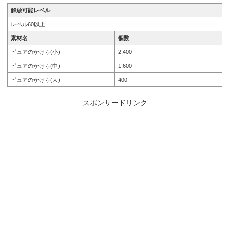
解放可能レベル
レベル60以上
素材名
個数
ピュアのかけら(小)
2,400
ピュアのかけら(中)
1,600
ピュアのかけら(大)
400
スポンサードリンク