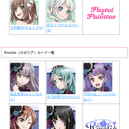
若宮イヴ(わかみやい
大和麻弥(やまとまや)
ゔ)
Roselia（ロゼリア）カード一覧
湊友希那(みなとゆき
宇田川あこ(うだがわ
氷川紗夜(ひかわさよ)
な)
あこ)