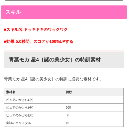
青葉モカ(あおばもか) 星5カードまとめ青葉モカ(あおば
もか)の星5カードまとめです。倉田ましろ 星5［私の輝
スキル
きが照らした道］特訓前特訓後2023年3月16日追加。倉
田ましろの星5。 青葉モカ 星5［夕陽に照らされた横
顔］特訓前特訓後2023年10月31日追加。倉田ましろ...
■スキル名:ドッキドキのワックワク
■効果:5.0秒間、スコアが100%UPする
青葉モカ 星4［謎の美少女］
の特訓素材
青葉モカ 星4［謎の美少女］
の特訓に必要な素材です。
素材名
個数
ピュアのかけら(小)
ピュアのかけら(中)
500
ピュアのかけら(大)
50
奇跡のクリスタル
10