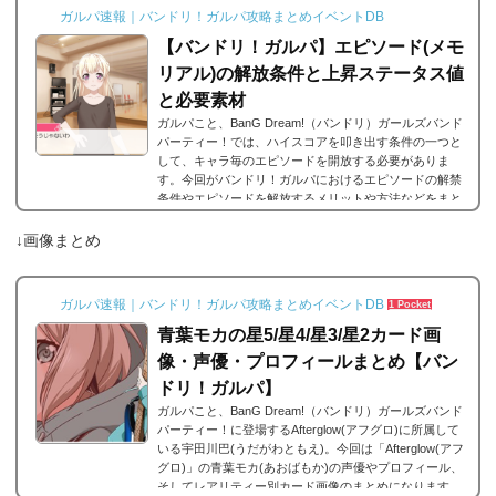
ガルパ速報｜バンドリ！ガルパ攻略まとめイベントDB
【バンドリ！ガルパ】エピソード(メモ
リアル)の解放条件と上昇ステータス値
と必要素材
ガルパこと、BanG Dream!（バンドリ）ガールズバンド
パーティー！では、ハイスコアを叩き出す条件の一つと
して、キャラ毎のエピソードを開放する必要がありま
す。今回がバンドリ！ガルパにおけるエピソードの解禁
条件やエピソードを解放するメリットや方法などをまと
めました。エピソードとは？エピソードとは、各キャラ
に用意されているもので、各キャラのそのエピソードタ
↓画像まとめ
イトルに因んだメンバー独自の話を見ることができま
す。エピソードは各キャラクターの詳細にあり、解放す
ることでそのタイトルに纏わるエピソードを視聴できる
ガルパ速報｜バンドリ！ガルパ攻略まとめイベントDB
1 Pocket
よ...
青葉モカの星5/星4/星3/星2カード画
像・声優・プロフィールまとめ【バン
ドリ！ガルパ】
ガルパこと、BanG Dream!（バンドリ）ガールズバンド
パーティー！に登場するAfterglow(アフグロ)に所属して
いる宇田川巴(うだがわともえ)。今回は「Afterglow(アフ
グロ)」の青葉モカ(あおばもか)の声優やプロフィール、
そしてレアリティー別カード画像のまとめになります。