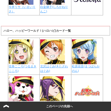
今井リサ（いまいり
白金燐子(しろかねり
さ）
んこ)
ハロー、ハッピーワールド！(ハロハピ)カード一覧
弦巻こころ(つるまき
北沢はぐみ(きたざわ
松原花音(まつばらか
こころ)
はぐみ)
のん)
奥沢美咲(ミッシェル)
瀬田薫(せたかおる)
このページの先頭へ