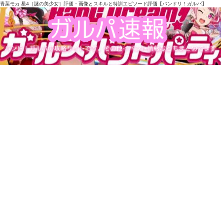
青葉モカ 星4［謎の美少女］評価・画像とスキルと特訓エピソード評価【バンドリ！ガルパ】