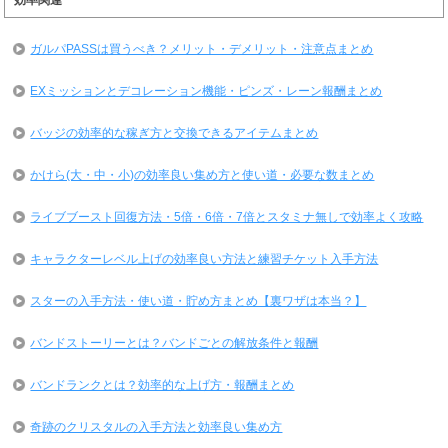
ガルパPASSは買うべき？メリット・デメリット・注意点まとめ
EXミッションとデコレーション機能・ピンズ・レーン報酬まとめ
バッジの効率的な稼ぎ方と交換できるアイテムまとめ
かけら(大・中・小)の効率良い集め方と使い道・必要な数まとめ
ライブブースト回復方法・5倍・6倍・7倍とスタミナ無しで効率よく攻略
キャラクターレベル上げの効率良い方法と練習チケット入手方法
スターの入手方法・使い道・貯め方まとめ【裏ワザは本当？】
バンドストーリーとは？バンドごとの解放条件と報酬
バンドランクとは？効率的な上げ方・報酬まとめ
奇跡のクリスタルの入手方法と効率良い集め方