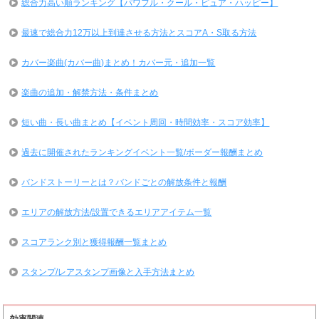
総合力高い順ランキング【パワフル・クール・ピュア・ハッピー】
最速で総合力12万以上到達させる方法とスコアA・S取る方法
カバー楽曲(カバー曲)まとめ！カバー元・追加一覧
楽曲の追加・解禁方法・条件まとめ
短い曲・長い曲まとめ【イベント周回・時間効率・スコア効率】
過去に開催されたランキングイベント一覧/ボーダー報酬まとめ
バンドストーリーとは？バンドごとの解放条件と報酬
エリアの解放方法/設置できるエリアアイテム一覧
スコアランク別と獲得報酬一覧まとめ
スタンプ/レアスタンプ画像と入手方法まとめ
効率関連