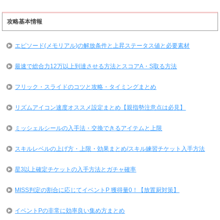
攻略基本情報
エピソード(メモリアル)の解放条件と上昇ステータス値と必要素材
最速で総合力12万以上到達させる方法とスコアA・S取る方法
フリック・スライドのコツと攻略・タイミングまとめ
リズムアイコン速度オススメ設定まとめ【親指勢注意点は必見】
ミッシェルシールの入手法・交換できるアイテムと上限
スキルレベルの上げ方・上限・効果まとめ/スキル練習チケット入手方法
星3以上確定チケットの入手方法とガチャ確率
MISS判定の割合に応じてイベントP 獲得量0！【放置厨対策】
イベントPの非常に効率良い集め方まとめ