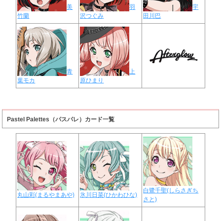
美
羽
宇
竹蘭
沢つぐみ
田川巴
青
上
葉モカ
原ひまり
Pastel Palettes（パスパレ）カード一覧
白鷺千聖(しらさぎち
丸山彩(まるやまあや)
氷川日菜(ひかわひな)
さと)