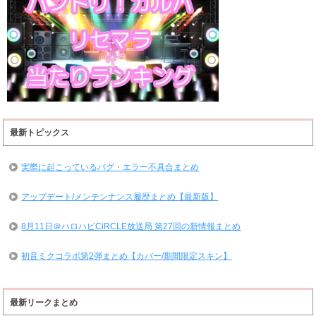
最新トピックス
実際に起こっているバグ・エラー不具合まとめ
アップデート/メンテンナンス履歴まとめ【最新版】
8月11日＠ハロハピCiRCLE放送局 第27回の新情報まとめ
初音ミクコラボ第2弾まとめ【カバー/期間限定スキン】
最新リークまとめ