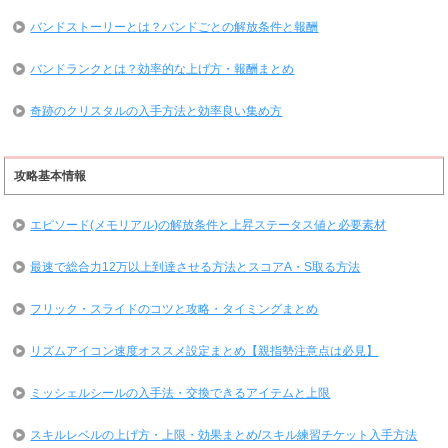
バンドストーリーとは？バンドごとの解放条件と報酬
バンドランクとは？効率的な上げ方・報酬まとめ
奇跡のクリスタルの入手方法と効率良い集め方
攻略基本情報
エピソード(メモリアル)の解放条件と上昇ステータス値と必要素材
最速で総合力12万以上到達させる方法とスコアA・S取る方法
フリック・スライドのコツと攻略・タイミングまとめ
リズムアイコン速度オススメ設定まとめ【親指勢注意点は必見】
ミッシェルシールの入手法・交換できるアイテムと上限
スキルレベルの上げ方・上限・効果まとめ/スキル練習チケット入手方法