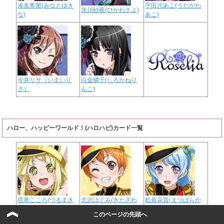
湊友希那(みなとゆき
宇田川あこ(うだがわ
氷川紗夜(ひかわさよ)
な)
あこ)
今井リサ（いまいり
白金燐子(しろかねり
さ）
んこ)
ハロー、ハッピーワールド！(ハロハピ)カード一覧
弦巻こころ(つるまき
北沢はぐみ(きたざわ
松原花音(まつばらか
こころ)
はぐみ)
のん)
このページの先頭へ