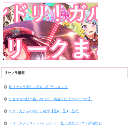
リセマラ情報
真リセマラ当たり星4・星3ランキング
リセマラの効率良いやり方・高速方法【ios/Android】
スターガチャの演出と確率【星4・星3・星2】
ドリームフェスティバルガチャ一覧と次回はいつ？周期など