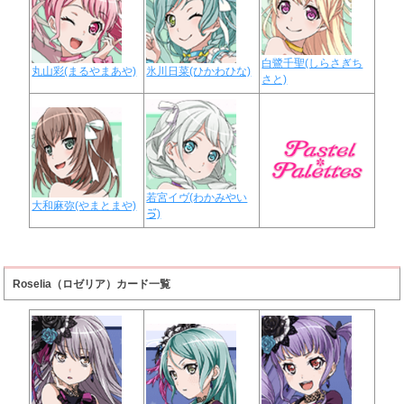
白鷺千聖(しらさぎち
丸山彩(まるやまあや)
氷川日菜(ひかわひな)
さと)
若宮イヴ(わかみやい
大和麻弥(やまとまや)
ゔ)
Roselia（ロゼリア）カード一覧