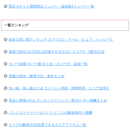
限定ガチャと期間限定メンバー・追加星4メンバー一覧
一覧ランキング
総合力高い順ランキング【パワフル・クール・ピュア・ハッピー】
最速で総合力12万以上到達させる方法とスコアA・S取る方法
カバー楽曲(カバー曲)まとめ！カバー元・追加一覧
楽曲の追加・解禁方法・条件まとめ
短い曲・長い曲まとめ【イベント周回・時間効率・スコア効率】
過去に開催されたランキングイベント一覧/ボーダー報酬まとめ
バンドストーリーとは？バンドごとの解放条件と報酬
エリアの解放方法/設置できるエリアアイテム一覧