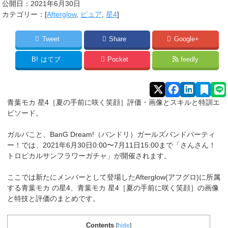
公開日：
2021年6月30日
カテゴリー：[
Afterglow
,
ピュア
,
星4
]
Tweet
Share
Google+
B!
はてブ
Pocket
feedly
青葉モカ 星4［夏の手前に咲く笑顔
］評価・
画像とスキルと特訓エ
ピソード。
ガルパこと、BanG Dream!（バンドリ）ガールズバンドパーティ
ー！では、2021年6月30日0:00〜7月11日15:00まで「さんさん！
トロピカルサンフラワーガチャ」が開催されます。
ここでは新たにメンバーとして登場したAfterglow(アフグロ)に所属
する青葉モカ
の星4、
青葉モカ 星4［夏の手前に咲く笑顔
］
の画像
と特技と評価のまとめです。
Contents
[
hide
]