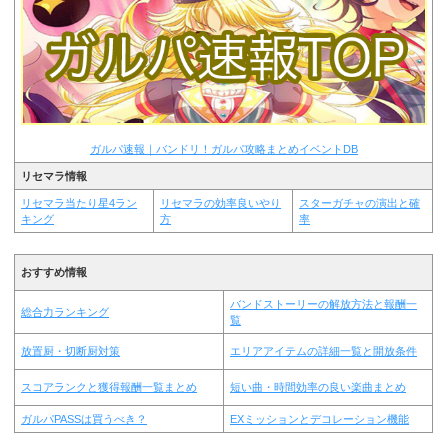
ガルパ速報｜バンドリ！ガルパ攻略まとめイベントDB
リセマラ情報
リセマラ当たり星4ラン
リセマラの効率良いやり
スターガチャの演出と確
キング
方
率
おすすめ情報
バンドストーリーの解放方法と報酬一
総合力ランキング
覧
放置厨・切断厨対策
エリアアイテムの詳細一覧と開放条件
スコアランクと獲得報酬一覧まとめ
短い曲・時間効率の良い楽曲まとめ
ガルパPASSは買うべき？
EXミッションとデコレーション機能