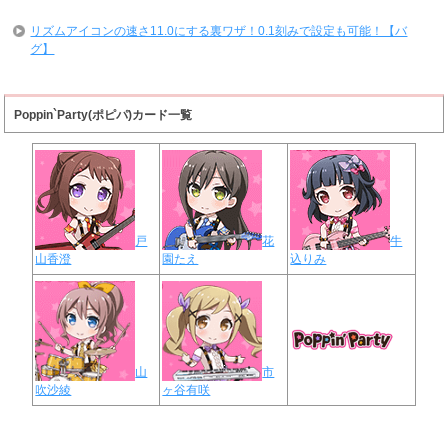
リズムアイコンの速さ11.0にする裏ワザ！0.1刻みで設定も可能！【バ
グ】
Poppin`Party(ポピパ)カード一覧
戸
花
牛
山香澄
園たえ
込りみ
山
市
吹沙綾
ヶ谷有咲