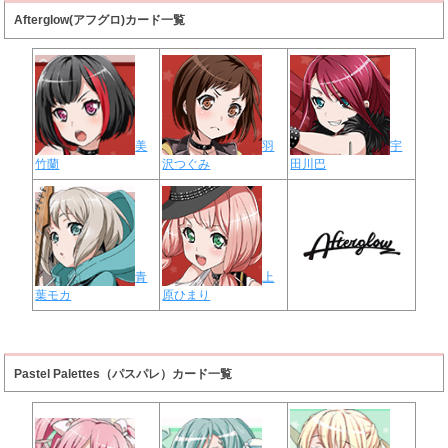
Afterglow(アフグロ)カード一覧
美
羽
宇
竹蘭
沢つぐみ
田川巴
青
上
葉モカ
原ひまり
Pastel Palettes（パスパレ）カード一覧