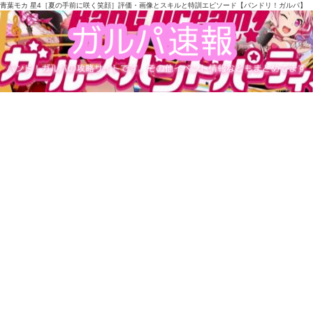
青葉モカ 星4［夏の手前に咲く笑顔］評価・画像とスキルと特訓エピソード【バンドリ！ガルパ】