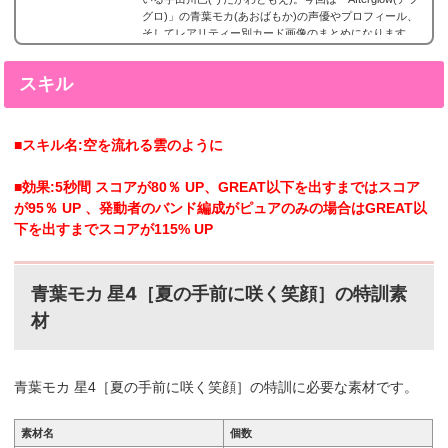
グロ)」の青葉モカ(あおばもか)の声優やプロフィール、
そしてレアリティー別カード画像のまとめになります。
青葉モカ(あおばもか) 星5カードまとめ青葉モカ(あおば
もか)の星5カードまとめです。倉田ましろ 星5［私の輝
スキル
きが照らした道］特訓前特訓後2023年3月16日追加。倉
田ましろの星5。 青葉モカ 星5［夕陽に照らされた横
顔］特訓前特訓後2023年10月31日追加。倉田ましろ...
■スキル名:空を流れる雲のように
■効果:5秒間 スコアが80％ UP、GREAT以下を出すまではスコア
が95％ UP 、発動者のバンド編成がピュアのみの場合はGREAT以
下を出すまでスコアが115% UP
青葉モカ 星4［夏の手前に咲く笑顔
］
の特訓素
材
青葉モカ 星4［夏の手前に咲く笑顔
］
の特訓に必要な素材です。
素材名
個数