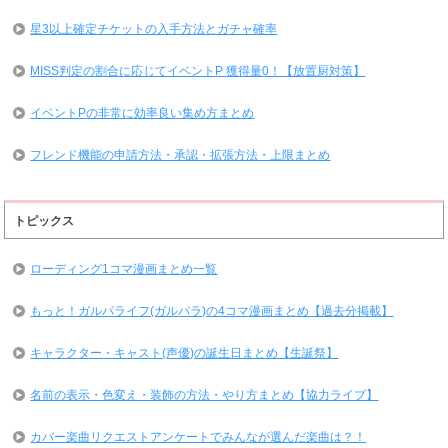
星3以上確定チケットの入手方法とガチャ確率
MISS判定の割合に応じてイベントP 獲得量0！【放置厨対策】
イベントPの非常に効率良い集め方まとめ
フレンド機能の申請方法・承認・拡張方法・上限まとめ
トピックス
ローディング1コマ漫画まとめ一覧
もっと！ガルパライフ(ガルパラ)の4コマ漫画まとめ【過去分掲載】
キャラクター・キャスト(声優)の誕生日まとめ【生誕祭】
名前の表示・色変え・装飾の方法・やり方まとめ【協力ライブ】
カバー楽曲リクエストアンケートでみんなが選んだ楽曲は？！