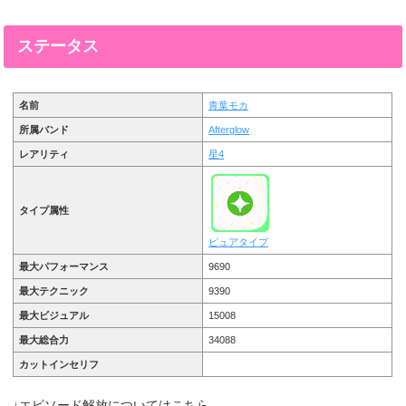
ステータス
名前
青葉モカ
所属バンド
Afterglow
レアリティ
星4
タイプ属性
ピュアタイプ
最大パフォーマンス
9690
最大テクニック
9390
最大ビジュアル
15008
最大総合力
34088
カットインセリフ
↓エピソード解放についてはこちら