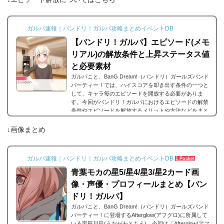
ガルパ速報｜バンドリ！ガルパ攻略まとめイベントDB
【バンドリ！ガルパ】エピソード(メモ
リアル)の解放条件と上昇ステータス値
と必要素材
ガルパこと、BanG Dream!（バンドリ）ガールズバンド
パーティー！では、ハイスコアを叩き出す条件の一つと
して、キャラ毎のエピソードを開放する必要がありま
す。今回がバンドリ！ガルパにおけるエピソードの解禁
条件やエピソードを解放するメリットや方法などをまと
めました。エピソードとは？エピソードとは、各キャラ
に用意されているもので、各キャラのそのエピソードタ
↓画像まとめ
イトルに因んだメンバー独自の話を見ることができま
す。エピソードは各キャラクターの詳細にあり、解放す
ることでそのタイトルに纏わるエピソードを視聴できる
ガルパ速報｜バンドリ！ガルパ攻略まとめイベントDB
1 Pocket
よ...
青葉モカの星5/星4/星3/星2カード画
像・声優・プロフィールまとめ【バン
ドリ！ガルパ】
ガルパこと、BanG Dream!（バンドリ）ガールズバンド
パーティー！に登場するAfterglow(アフグロ)に所属して
いる宇田川巴(うだがわともえ)。今回は「Afterglow(アフ