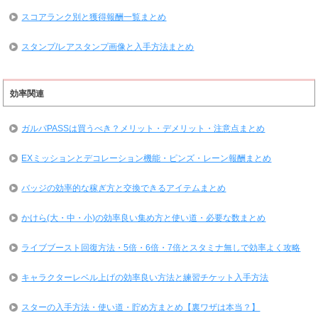
スコアランク別と獲得報酬一覧まとめ
スタンプ/レアスタンプ画像と入手方法まとめ
効率関連
ガルパPASSは買うべき？メリット・デメリット・注意点まとめ
EXミッションとデコレーション機能・ピンズ・レーン報酬まとめ
バッジの効率的な稼ぎ方と交換できるアイテムまとめ
かけら(大・中・小)の効率良い集め方と使い道・必要な数まとめ
ライブブースト回復方法・5倍・6倍・7倍とスタミナ無しで効率よく攻略
キャラクターレベル上げの効率良い方法と練習チケット入手方法
スターの入手方法・使い道・貯め方まとめ【裏ワザは本当？】