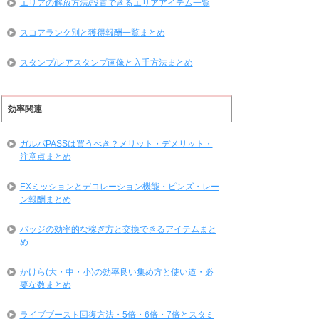
エリアの解放方法/設置できるエリアアイテム一覧
スコアランク別と獲得報酬一覧まとめ
スタンプ/レアスタンプ画像と入手方法まとめ
効率関連
ガルパPASSは買うべき？メリット・デメリット・
注意点まとめ
EXミッションとデコレーション機能・ピンズ・レー
ン報酬まとめ
バッジの効率的な稼ぎ方と交換できるアイテムまと
め
かけら(大・中・小)の効率良い集め方と使い道・必
要な数まとめ
ライブブースト回復方法・5倍・6倍・7倍とスタミ