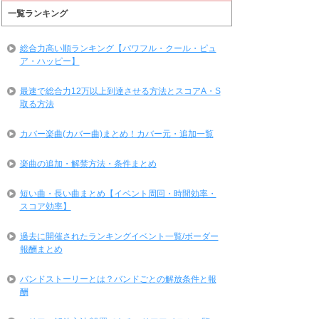
一覧ランキング
総合力高い順ランキング【パワフル・クール・ピュ
ア・ハッピー】
最速で総合力12万以上到達させる方法とスコアA・S
取る方法
カバー楽曲(カバー曲)まとめ！カバー元・追加一覧
楽曲の追加・解禁方法・条件まとめ
短い曲・長い曲まとめ【イベント周回・時間効率・
スコア効率】
過去に開催されたランキングイベント一覧/ボーダー
報酬まとめ
バンドストーリーとは？バンドごとの解放条件と報
酬