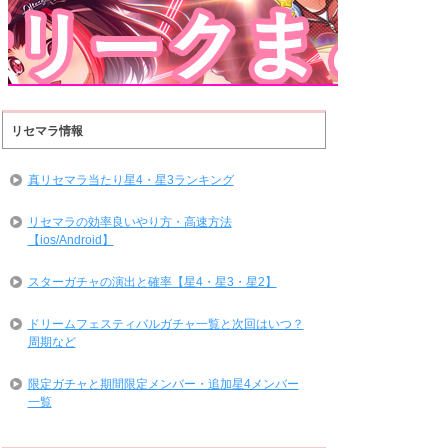
リセマラ情報
真リセマラ当たり星4・星3ランキング
リセマラの効率良いやり方・高速方法
【ios/Android】
スターガチャの演出と確率【星4・星3・星2】
ドリームフェスティバルガチャ一覧と次回はいつ？
周期など
限定ガチャと期間限定メンバー・追加星4メンバー
一覧