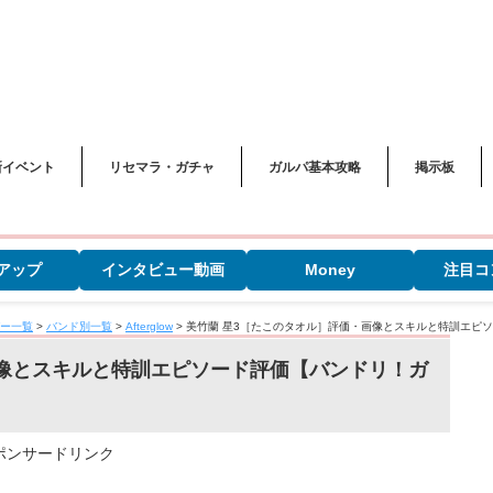
新イベント
リセマラ・ガチャ
ガルパ基本攻略
掲示板
アップ
インタビュー動画
Money
注目コ
ー一覧
>
バンド別一覧
>
Afterglow
>
美竹蘭 星3［たこのタオル］評価・画像とスキルと特訓エピ
画像とスキルと特訓エピソード評価【バンドリ！ガ
ポンサードリンク