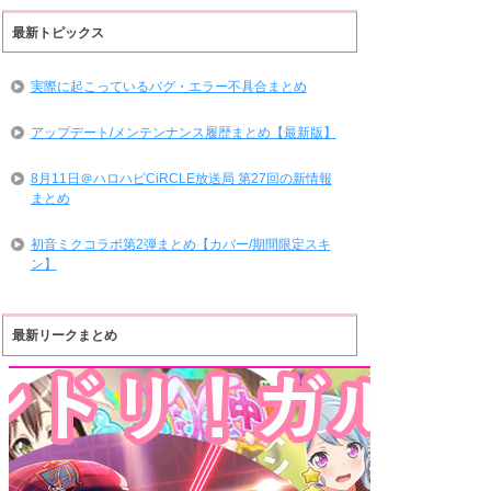
最新トピックス
実際に起こっているバグ・エラー不具合まとめ
アップデート/メンテンナンス履歴まとめ【最新版】
8月11日＠ハロハピCiRCLE放送局 第27回の新情報
まとめ
初音ミクコラボ第2弾まとめ【カバー/期間限定スキ
ン】
最新リークまとめ