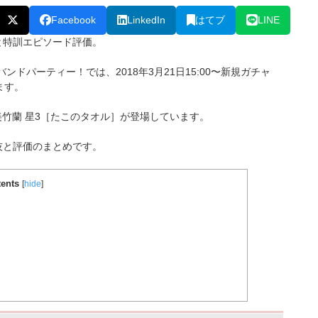
Facebook
LinkedIn
はてブ
LINE
と特訓エピソード評価。
バンドパーティー！では、2018年3月21日15:00〜新規ガチャ
ます。
美竹蘭 星3［たこのタオル］が登場しています。
技と評価のまとめです。
ents
[
hide
]