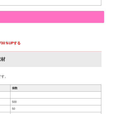
が30％UPする
素材
です。
個数
500
50