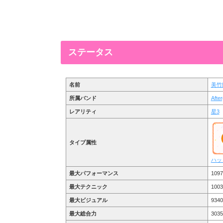
ステータス
名前
美竹
所属バンド
Afte
レアリティ
星3
タイプ属性
ハッ
最大パフォーマンス
1097
最大テクニック
1003
最大ビジュアル
9340
最大総合力
3035