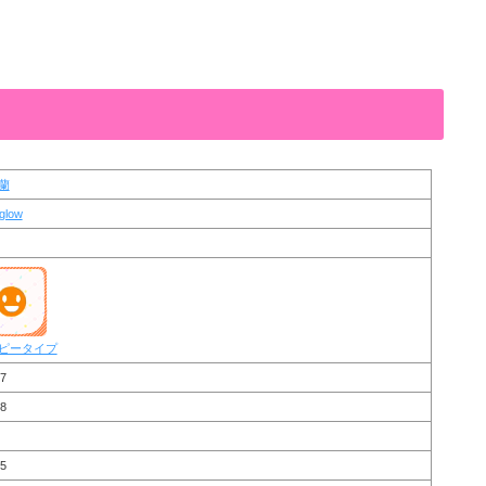
蘭
rglow
ピータイプ
7
8
5