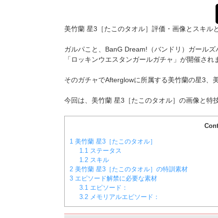
美竹蘭 星3［たこのタオル］評価・画像とスキル
ガルパこと、BanG Dream!（バンドリ）ガールズ
「ロッキンウエスタンガールガチャ」が開催され
そのガチャでAfterglowに所属する美竹蘭
の星3、
今回は、美竹蘭 星3［たこのタオル］の画像と特
Cont
1
美竹蘭 星3［たこのタオル］
1.1
ステータス
1.2
スキル
2
美竹蘭 星3［たこのタオル］の特訓素材
3
エピソード解禁に必要な素材
3.1
エピソード：
3.2
メモリアルエピソード：