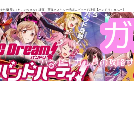
美竹蘭 星3［たこのタオル］評価・画像とスキルと特訓エピソード評価【バンドリ！ガルパ】