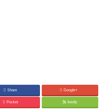
Share
Google+
Pocket
feedly