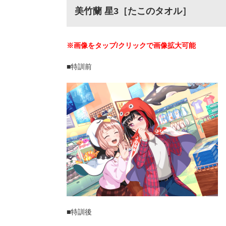
美竹蘭 星3［たこのタオル］
※画像をタップ/クリックで画像拡大可能
■特訓前
■特訓後