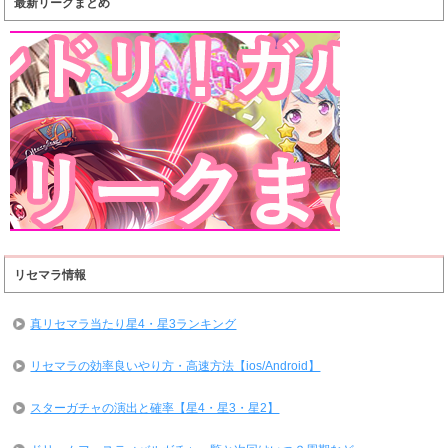
最新リークまとめ
リセマラ情報
真リセマラ当たり星4・星3ランキング
リセマラの効率良いやり方・高速方法【ios/Android】
スターガチャの演出と確率【星4・星3・星2】