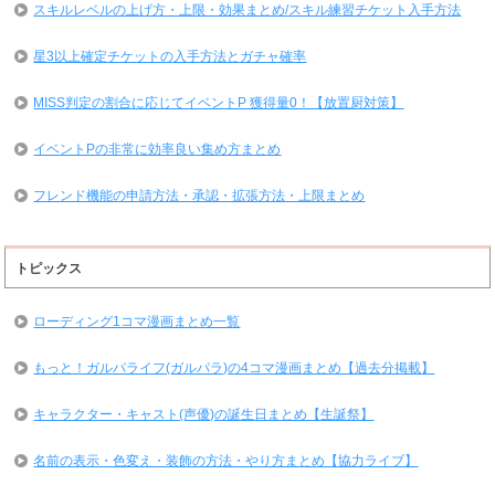
スキルレベルの上げ方・上限・効果まとめ/スキル練習チケット入手方法
星3以上確定チケットの入手方法とガチャ確率
MISS判定の割合に応じてイベントP 獲得量0！【放置厨対策】
イベントPの非常に効率良い集め方まとめ
フレンド機能の申請方法・承認・拡張方法・上限まとめ
トピックス
ローディング1コマ漫画まとめ一覧
もっと！ガルパライフ(ガルパラ)の4コマ漫画まとめ【過去分掲載】
キャラクター・キャスト(声優)の誕生日まとめ【生誕祭】
名前の表示・色変え・装飾の方法・やり方まとめ【協力ライブ】