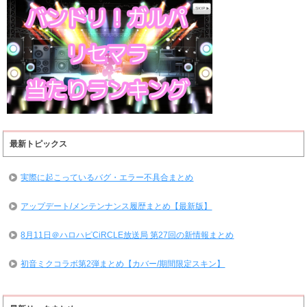
最新トピックス
実際に起こっているバグ・エラー不具合まとめ
アップデート/メンテンナンス履歴まとめ【最新版】
8月11日＠ハロハピCiRCLE放送局 第27回の新情報まとめ
初音ミクコラボ第2弾まとめ【カバー/期間限定スキン】