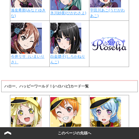
湊友希那(みなとゆき
宇田川あこ(うだがわ
氷川紗夜(ひかわさよ)
な)
あこ)
今井リサ（いまいり
白金燐子(しろかねり
さ）
んこ)
ハロー、ハッピーワールド！(ハロハピ)カード一覧
弦巻こころ(つるまき
北沢はぐみ(きたざわ
松原花音(まつばらか
このページの先頭へ
こころ)
はぐみ)
のん)