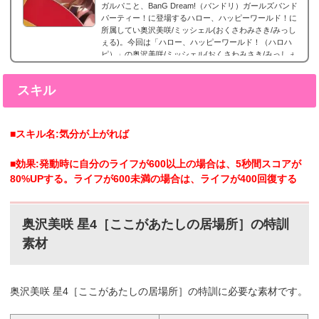
ガルパこと、BanG Dream!（バンドリ）ガールズバンド
パーティー！に登場するハロー、ハッピーワールド！に
所属してい奥沢美咲/ミッシェル(おくさわみさき/みっし
ぇる)。今回は「ハロー、ハッピーワールド！（ハロハ
ピ）」の奥沢美咲/ミッシェル(おくさわみさき/みっしぇ
る)の声優やプロフィール、そしてレアリティー別カード
画像のまとめになります。奥沢美咲/ミッシェル(おくさ
スキル
わみさき/みっしぇる)星5カードまとめ奥沢美咲(おくさわ
みさき)の星5カードまとめです。 奥沢美咲 星5［あたし
の知らない］特訓前特訓後2023年6月10日追加。...
■スキル名:気分が上がれば
■効果:発動時に自分のライフが600以上の場合は、5秒間スコアが
80%UPする。ライフが600未満の場合は、ライフが400回復する
奥沢美咲 星4［ここがあたしの居場所］の特訓
素材
奥沢美咲 星4［ここがあたしの居場所］の特訓に必要な素材です。