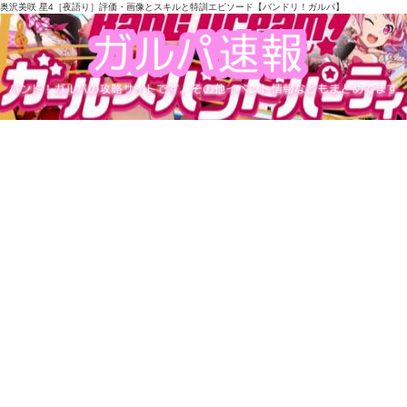
奥沢美咲 星4［夜語り］評価・画像とスキルと特訓エピソード【バンドリ！ガルパ】