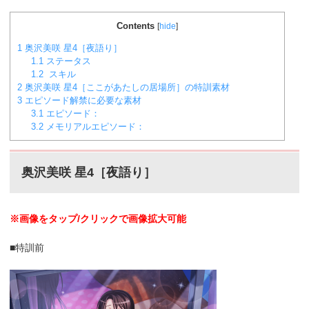
Contents
[
hide
]
1
奥沢美咲 星4［夜語り］
1.1
ステータス
1.2
スキル
2
奥沢美咲 星4［ここがあたしの居場所］の特訓素材
3
エピソード解禁に必要な素材
3.1
エピソード：
3.2
メモリアルエピソード：
奥沢美咲 星4［夜語り］
※画像をタップ/クリックで画像拡大可能
■特訓前