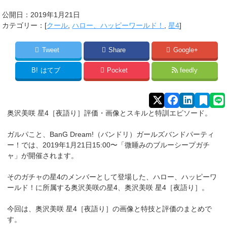
公開日：
2019年1月21日
カテゴリー：[
クール
,
ハロー、ハッピーワールド！
,
星4
]
Tweet
Share
Google+
B!
はてブ
Pocket
feedly
奥沢美咲 星4［夜語り］評価・画像とスキルと特訓エピソード。
ガルパこと、BanG Dream!（バンドリ）ガールズバンドパーティ
ー！では、2019年1月21日15:00〜「微睡みのブルーシープガチ
ャ」が開催されます。
そのガチャの星4のメンバーとして登場した、ハロー、ハッピーワ
ールド！に所属する奥沢美咲
の星4、奥沢美咲 星4［夜語り］。
今回は、奥沢美咲 星4［夜語り］の画像と特技と評価のまとめで
す。