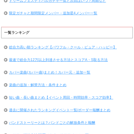
ドリームフェスティバルガチャ一覧と次回はいつ？周期など
限定ガチャと期間限定メンバー・追加星4メンバー一覧
一覧ランキング
総合力高い順ランキング【パワフル・クール・ピュア・ハッピー】
最速で総合力12万以上到達させる方法とスコアA・S取る方法
カバー楽曲(カバー曲)まとめ！カバー元・追加一覧
楽曲の追加・解禁方法・条件まとめ
短い曲・長い曲まとめ【イベント周回・時間効率・スコア効率】
過去に開催されたランキングイベント一覧/ボーダー報酬まとめ
バンドストーリーとは？バンドごとの解放条件と報酬