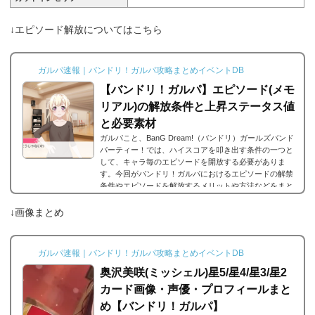
↓エピソード解放についてはこちら
ガルパ速報｜バンドリ！ガルパ攻略まとめイベントDB
【バンドリ！ガルパ】エピソード(メモ
リアル)の解放条件と上昇ステータス値
と必要素材
ガルパこと、BanG Dream!（バンドリ）ガールズバンド
パーティー！では、ハイスコアを叩き出す条件の一つと
して、キャラ毎のエピソードを開放する必要がありま
す。今回がバンドリ！ガルパにおけるエピソードの解禁
条件やエピソードを解放するメリットや方法などをまと
めました。エピソードとは？エピソードとは、各キャラ
に用意されているもので、各キャラのそのエピソードタ
↓画像まとめ
イトルに因んだメンバー独自の話を見ることができま
す。エピソードは各キャラクターの詳細にあり、解放す
ることでそのタイトルに纏わるエピソードを視聴できる
ガルパ速報｜バンドリ！ガルパ攻略まとめイベントDB
よ...
奥沢美咲(ミッシェル)星5/星4/星3/星2
カード画像・声優・プロフィールまと
め【バンドリ！ガルパ】