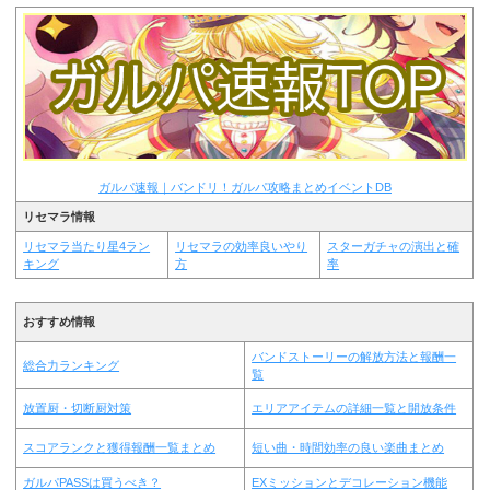
ガルパ速報｜バンドリ！ガルパ攻略まとめイベントDB
リセマラ情報
リセマラ当たり星4ラン
リセマラの効率良いやり
スターガチャの演出と確
キング
方
率
おすすめ情報
バンドストーリーの解放方法と報酬一
総合力ランキング
覧
放置厨・切断厨対策
エリアアイテムの詳細一覧と開放条件
スコアランクと獲得報酬一覧まとめ
短い曲・時間効率の良い楽曲まとめ
ガルパPASSは買うべき？
EXミッションとデコレーション機能