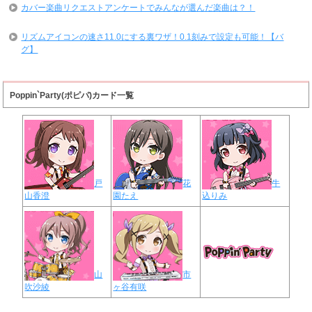
カバー楽曲リクエストアンケートでみんなが選んだ楽曲は？！
リズムアイコンの速さ11.0にする裏ワザ！0.1刻みで設定も可能！【バ
グ】
Poppin`Party(ポピパ)カード一覧
戸
花
牛
山香澄
園たえ
込りみ
山
市
吹沙綾
ヶ谷有咲