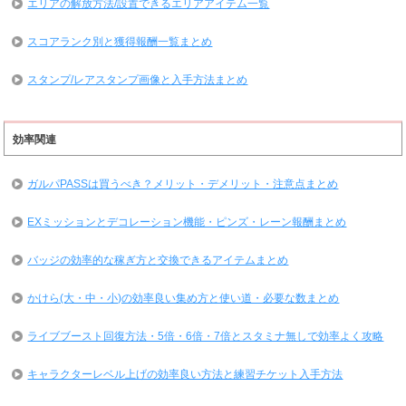
エリアの解放方法/設置できるエリアアイテム一覧
スコアランク別と獲得報酬一覧まとめ
スタンプ/レアスタンプ画像と入手方法まとめ
効率関連
ガルパPASSは買うべき？メリット・デメリット・注意点まとめ
EXミッションとデコレーション機能・ピンズ・レーン報酬まとめ
バッジの効率的な稼ぎ方と交換できるアイテムまとめ
かけら(大・中・小)の効率良い集め方と使い道・必要な数まとめ
ライブブースト回復方法・5倍・6倍・7倍とスタミナ無しで効率よく攻略
キャラクターレベル上げの効率良い方法と練習チケット入手方法