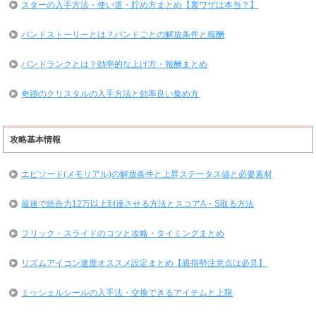
スターの入手方法・使い道・貯め方まとめ【裏ワザは本当？】
バンドストーリーとは？バンドごとの解放条件と報酬
バンドランクとは？効率的な上げ方・報酬まとめ
奇跡のクリスタルの入手方法と効率良い集め方
攻略基本情報
エピソード(メモリアル)の解放条件と上昇ステータス値と必要素材
最速で総合力12万以上到達させる方法とスコアA・S取る方法
フリック・スライドのコツと攻略・タイミングまとめ
リズムアイコン速度オススメ設定まとめ【親指勢注意点は必見】
ミッシェルシールの入手法・交換できるアイテムと上限