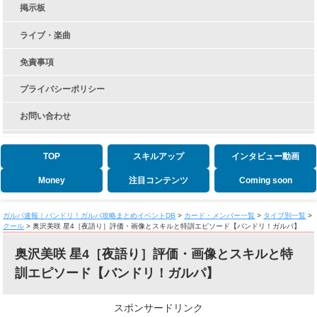
掲示板
ライブ・楽曲
免責事項
プライバシーポリシー
お問い合わせ
TOP
スキルアップ
インタビュー動画
Money
注目コンテンツ
Coming soon
ガルパ速報｜バンドリ！ガルパ攻略まとめイベントDB
>
カード・メンバー一覧
>
タイプ別一覧
>
クール
>
奥沢美咲 星4［夜語り］評価・画像とスキルと特訓エピソード【バンドリ！ガルパ】
奥沢美咲 星4［夜語り］評価・画像とスキルと特
訓エピソード【バンドリ！ガルパ】
スポンサードリンク