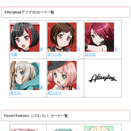
Afterglow(アフグロ)カード一覧
美
羽
宇
竹蘭
沢つぐみ
田川巴
青
上
葉モカ
原ひまり
Pastel Palettes（パスパレ）カード一覧