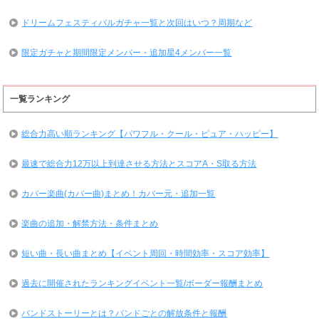
ドリームフェスティバルガチャ一覧と次回はいつ？周期など
限定ガチャと期間限定メンバー・追加星4メンバー一覧
一覧ランキング
総合力高い順ランキング【パワフル・クール・ピュア・ハッピー】
最速で総合力12万以上到達させる方法とスコアA・S取る方法
カバー楽曲(カバー曲)まとめ！カバー元・追加一覧
楽曲の追加・解禁方法・条件まとめ
短い曲・長い曲まとめ【イベント周回・時間効率・スコア効率】
過去に開催されたランキングイベント一覧/ボーダー報酬まとめ
バンドストーリーとは？バンドごとの解放条件と報酬