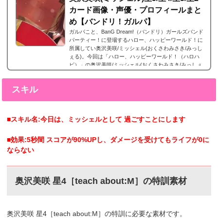
カード画像・声優・プロフィールまと
め【バンドリ！ガルパ】
ガルパこと、BanG Dream!（バンドリ）ガールズバンド
パーティー！に登場するハロー、ハッピーワールド！に
所属してい奥沢美咲/ミッシェル(おくさわみさき/みっし
ぇる)。今回は「ハロー、ハッピーワールド！（ハロハ
ピ）」の奥沢美咲/ミッシェル(おくさわみさき/みっしぇ
る)の声優やプロフィール、そしてレアリティー別カード
画像のまとめになります。奥沢美咲/ミッシェル(おくさ
スキル
わみさき/みっしぇる)星5カードまとめ奥沢美咲(おくさわ
みさき)の星5カードまとめです。 奥沢美咲 星5［あたし
の知らない］特訓前特訓後2023年6月10日追加。...
■スキル名:今日は、ミッシェルとして 過ごすことにします
■効果:5秒間 スコアが90%UPし、ダメージを受けてもライフが0に
ならない
奥沢美咲 星4［teach about:M］の特訓素材
奥沢美咲 星4［teach about:M］の特訓に必要な素材です。