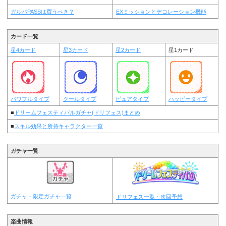
ガルパPASSは買うべき？
EXミッションとデコレーション機能
カード一覧
星4カード
星3カード
星2カード
星1カード
パワフルタイプ
クールタイプ
ピュアタイプ
ハッピータイプ
■
ドリームフェスティバルガチャ(ドリフェス)まとめ
■
スキル効果と所持キャラクター一覧
ガチャ一覧
ガチャ・限定ガチャ一覧
ドリフェス一覧・次回予想
楽曲情報