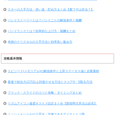
スターの入手方法・使い道・貯め方まとめ【裏ワザは本当？】
バンドストーリーとは？バンドごとの解放条件と報酬
バンドランクとは？効率的な上げ方・報酬まとめ
奇跡のクリスタルの入手方法と効率良い集め方
攻略基本情報
エピソード(メモリアル)の解放条件と上昇ステータス値と必要素材
最速で総合力12万以上到達させる方法とスコアA・S取る方法
フリック・スライドのコツと攻略・タイミングまとめ
リズムアイコン速度オススメ設定まとめ【親指勢注意点は必見】
ミッシェルシールの入手法・交換できるアイテムと上限