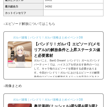
最大総合力
34392
カットインセリフ
↓エピソード解放についてはこちら
ガルパ速報｜バンドリ！ガルパ攻略まとめイベントDB
【バンドリ！ガルパ】エピソード(メモ
リアル)の解放条件と上昇ステータス値
と必要素材
ガルパこと、BanG Dream!（バンドリ）ガールズバンド
パーティー！では、ハイスコアを叩き出す条件の一つと
して、キャラ毎のエピソードを開放する必要がありま
す。今回がバンドリ！ガルパにおけるエピソードの解禁
条件やエピソードを解放するメリットや方法などをまと
めました。エピソードとは？エピソードとは、各キャラ
に用意されているもので、各キャラのそのエピソードタ
↓画像まとめ
イトルに因んだメンバー独自の話を見ることができま
す。エピソードは各キャラクターの詳細にあり、解放す
ることでそのタイトルに纏わるエピソードを視聴できる
ガルパ速報｜バンドリ！ガルパ攻略まとめイベントDB
よ...
奥沢美咲(ミッシェル)星5/星4/星3/星2