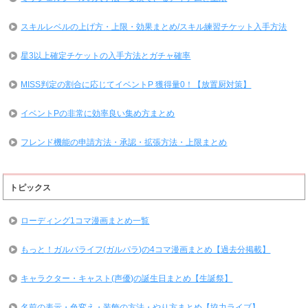
スキルレベルの上げ方・上限・効果まとめ/スキル練習チケット入手方法
星3以上確定チケットの入手方法とガチャ確率
MISS判定の割合に応じてイベントP 獲得量0！【放置厨対策】
イベントPの非常に効率良い集め方まとめ
フレンド機能の申請方法・承認・拡張方法・上限まとめ
トピックス
ローディング1コマ漫画まとめ一覧
もっと！ガルパライフ(ガルパラ)の4コマ漫画まとめ【過去分掲載】
キャラクター・キャスト(声優)の誕生日まとめ【生誕祭】
名前の表示・色変え・装飾の方法・やり方まとめ【協力ライブ】