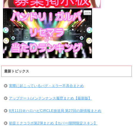
最新トピックス
実際に起こっているバグ・エラー不具合まとめ
アップデート/メンテンナンス履歴まとめ【最新版】
8月11日＠ハロハピCiRCLE放送局 第27回の新情報まとめ
初音ミクコラボ第2弾まとめ【カバー/期間限定スキン】