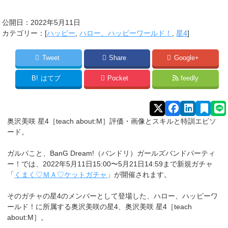
公開日：
2022年5月11日
カテゴリー：[
ハッピー
,
ハロー、ハッピーワールド！
,
星4
]
Tweet
Share
Google+
B!
はてブ
Pocket
feedly
奥沢美咲 星4［teach about:M］評価・画像とスキルと特訓エピソ
ード。
ガルパこと、BanG Dream!（バンドリ）ガールズバンドパーティ
ー！では、2022年5月11日15:00〜5月21日14:59まで新規ガチャ
「
くまく♡ＭＡ♡ケットガチャ
」が開催されます。
そのガチャの星4のメンバーとして登場した、ハロー、ハッピーワ
ールド！に所属する奥沢美咲
の星4、奥沢美咲 星4［teach
about:M］。