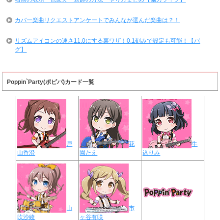
カバー楽曲リクエストアンケートでみんなが選んだ楽曲は？！
リズムアイコンの速さ11.0にする裏ワザ！0.1刻みで設定も可能！【バ
グ】
Poppin`Party(ポピパ)カード一覧
戸
花
牛
山香澄
園たえ
込りみ
山
市
吹沙綾
ヶ谷有咲