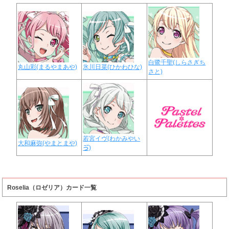
白鷺千聖(しらさぎち
丸山彩(まるやまあや)
氷川日菜(ひかわひな)
さと)
若宮イヴ(わかみやい
大和麻弥(やまとまや)
ゔ)
Roselia（ロゼリア）カード一覧