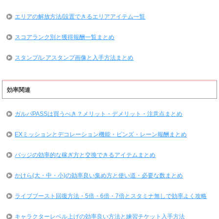
エリアの解放方法/設置できるエリアアイテム一覧
スコアランク別と獲得報酬一覧まとめ
スタンプ/レアスタンプ画像と入手方法まとめ
効率関連
ガルパPASSは買うべき？メリット・デメリット・注意点まとめ
EXミッションとデコレーション機能・ピンズ・レーン報酬まとめ
バッジの効率的な稼ぎ方と交換できるアイテムまとめ
かけら(大・中・小)の効率良い集め方と使い道・必要な数まとめ
ライブブースト回復方法・5倍・6倍・7倍とスタミナ無しで効率よく攻略
キャラクターレベル上げの効率良い方法と練習チケット入手方法