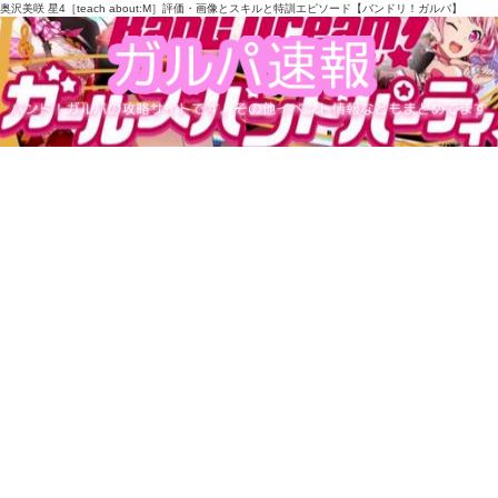
奥沢美咲 星4［teach about:M］評価・画像とスキルと特訓エピソード【バンドリ！ガルパ】