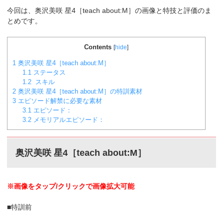
今回は、奥沢美咲 星4［teach about:M］の画像と特技と評価のま
とめです。
Contents
[
hide
]
1
奥沢美咲 星4［teach about:M］
1.1
ステータス
1.2
スキル
2
奥沢美咲 星4［teach about:M］の特訓素材
3
エピソード解禁に必要な素材
3.1
エピソード：
3.2
メモリアルエピソード：
奥沢美咲 星4［teach about:M］
※画像をタップ/クリックで画像拡大可能
■特訓前