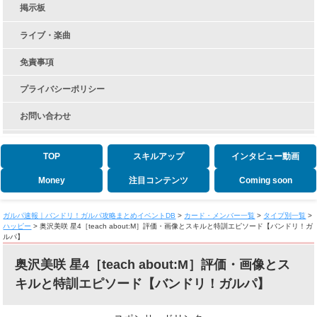
掲示板
ライブ・楽曲
免責事項
プライバシーポリシー
お問い合わせ
TOP
スキルアップ
インタビュー動画
Money
注目コンテンツ
Coming soon
ガルパ速報｜バンドリ！ガルパ攻略まとめイベントDB
>
カード・メンバー一覧
>
タイプ別一覧
>
ハッピー
>
奥沢美咲 星4［teach about:M］評価・画像とスキルと特訓エピソード【バンドリ！ガ
ルパ】
奥沢美咲 星4［teach about:M］評価・画像とス
キルと特訓エピソード【バンドリ！ガルパ】