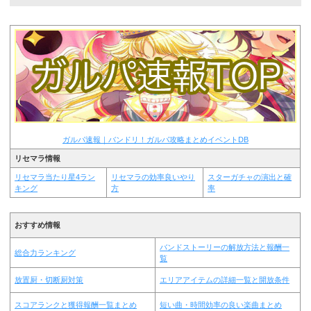
ガルパ速報｜バンドリ！ガルパ攻略まとめイベントDB
リセマラ情報
リセマラ当たり星4ラン
リセマラの効率良いやり
スターガチャの演出と確
キング
方
率
おすすめ情報
バンドストーリーの解放方法と報酬一
総合力ランキング
覧
放置厨・切断厨対策
エリアアイテムの詳細一覧と開放条件
スコアランクと獲得報酬一覧まとめ
短い曲・時間効率の良い楽曲まとめ