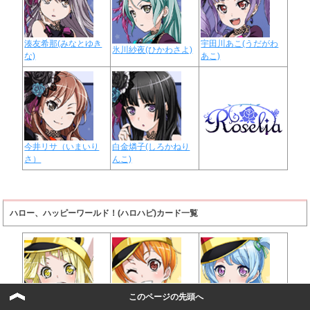
湊友希那(みなとゆき
宇田川あこ(うだがわ
氷川紗夜(ひかわさよ)
な)
あこ)
今井リサ（いまいり
白金燐子(しろかねり
さ）
んこ)
ハロー、ハッピーワールド！(ハロハピ)カード一覧
このページの先頭へ