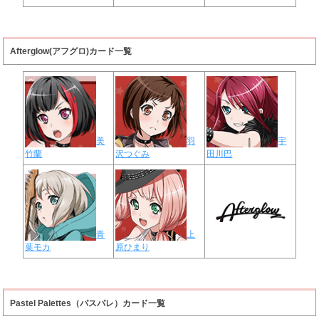
Afterglow(アフグロ)カード一覧
美
羽
宇
竹蘭
沢つぐみ
田川巴
青
上
葉モカ
原ひまり
Pastel Palettes（パスパレ）カード一覧