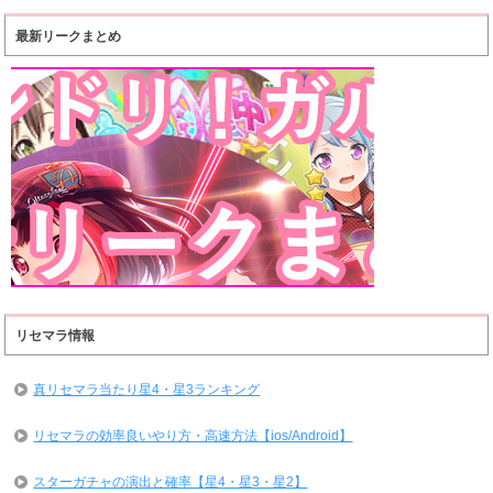
最新リークまとめ
リセマラ情報
真リセマラ当たり星4・星3ランキング
リセマラの効率良いやり方・高速方法【ios/Android】
スターガチャの演出と確率【星4・星3・星2】