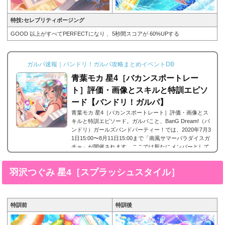
特技:セレブリティポージング
GOOD 以上がすべてPERFECTになり 、5秒間スコアが 60%UPする
ガルパ速報｜バンドリ！ガルパ攻略まとめイベントDB
青葉モカ 星4［バカンスポートレー
ト］評価・画像とスキルと特訓エピソ
ード【バンドリ！ガルパ】
青葉モカ 星4［バカンスポートレート］評価・画像とス
キルと特訓エピソード。ガルパこと、BanG Dream!（バ
ンドリ）ガールズバンドパーティー！では、2020年7月3
1日15:00〜8月11日15:00まで「南風サマーパラダイスガ
チャ」が開催されます。ここでは新たにメンバーとして
登場したAfterglow(アフグロ)に所属する青葉モカ の星
4、青葉モカ 星4［バカンスポートレート］の画像と特技
羽沢つぐみ 星4［スプラッシュスタイル］
と評価のまとめです。青葉モカ 星4［バカンスポートレ
ート］※画像をタップ/クリックで画像拡大可能■特訓前■
特訓後■SDステータス名前青葉モカ所属バンドAfterg...
特訓前
特訓後