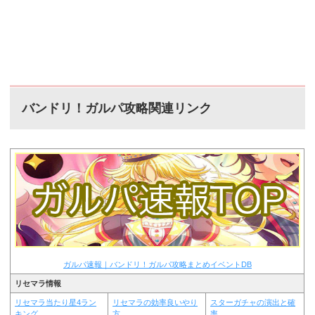
バンドリ！ガルパ攻略関連リンク
ガルパ速報｜バンドリ！ガルパ攻略まとめイベントDB
リセマラ情報
リセマラ当たり星4ラン
リセマラの効率良いやり
スターガチャの演出と確
キング
方
率