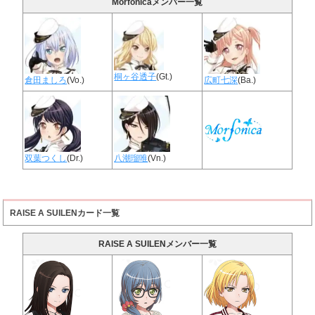
Morfonicaメンバー一覧
桐ヶ谷透子
(Gt.)
倉田ましろ
(Vo.)
広町七深
(Ba.)
双葉つくし
(Dr.)
八潮瑠唯
(Vn.)
RAISE A SUILENカード一覧
RAISE A SUILENメンバー一覧