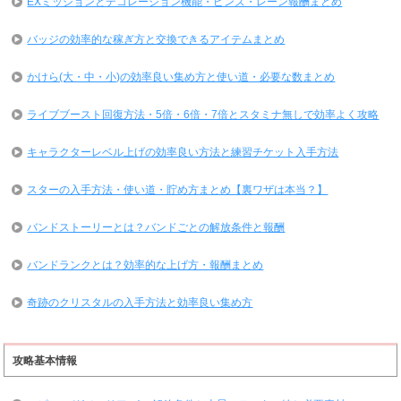
EXミッションとデコレーション機能・ピンズ・レーン報酬まとめ
バッジの効率的な稼ぎ方と交換できるアイテムまとめ
かけら(大・中・小)の効率良い集め方と使い道・必要な数まとめ
ライブブースト回復方法・5倍・6倍・7倍とスタミナ無しで効率よく攻略
キャラクターレベル上げの効率良い方法と練習チケット入手方法
スターの入手方法・使い道・貯め方まとめ【裏ワザは本当？】
バンドストーリーとは？バンドごとの解放条件と報酬
バンドランクとは？効率的な上げ方・報酬まとめ
奇跡のクリスタルの入手方法と効率良い集め方
攻略基本情報