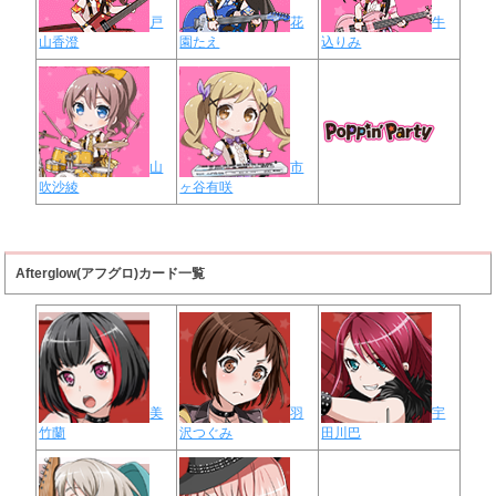
戸
花
牛
山香澄
園たえ
込りみ
山
市
吹沙綾
ヶ谷有咲
Afterglow(アフグロ)カード一覧
美
羽
宇
竹蘭
沢つぐみ
田川巴