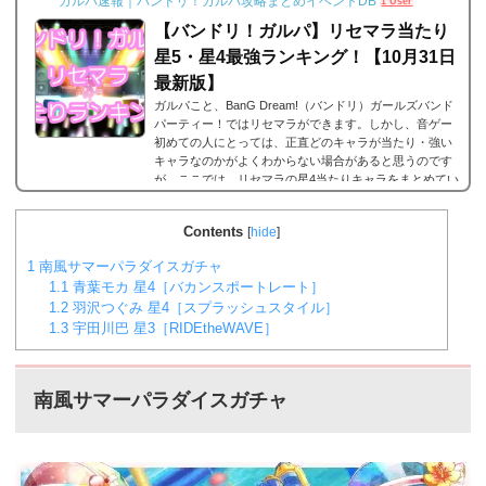
ガルパ速報｜バンドリ！ガルパ攻略まとめイベントDB
1 User
【バンドリ！ガルパ】リセマラ当たり
星5・星4最強ランキング！【10月31日
最新版】
ガルパこと、BanG Dream!（バンドリ）ガールズバンド
パーティー！ではリセマラができます。しかし、音ゲー
初めての人にとっては、正直どのキャラが当たり・強い
キャラなのかがよくわからない場合があると思うのです
が、ここでは、リセマラの星4当たりキャラをまとめてい
ます。何十回とリセマラの作業を繰り返している方が多
いと思いますが、是非とも御覧ください。なお、リセマ
Contents
[
hide
]
ラのやり方は以下のリンクで。2023年9月29日更新バン
ドリ！ガルパ 星5/星4が当たる確率は？まずリセマラの
1
南風サマーパラダイスガチャ
当たりランキングの前に、バンドリ！ガルパにおける...
1.1
青葉モカ 星4［バカンスポートレート］
1.2
羽沢つぐみ 星4［スプラッシュスタイル］
1.3
宇田川巴 星3［RIDEtheWAVE］
南風サマーパラダイスガチャ