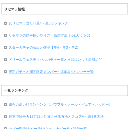
リセマラ情報
真リセマラ当たり星4・星3ランキング
リセマラの効率良いやり方・高速方法【ios/Android】
スターガチャの演出と確率【星4・星3・星2】
ドリームフェスティバルガチャ一覧と次回はいつ？周期など
限定ガチャと期間限定メンバー・追加星4メンバー一覧
一覧ランキング
総合力高い順ランキング【パワフル・クール・ピュア・ハッピー】
最速で総合力12万以上到達させる方法とスコアA・S取る方法
カバー楽曲(カバー曲)まとめ！カバー元・追加一覧