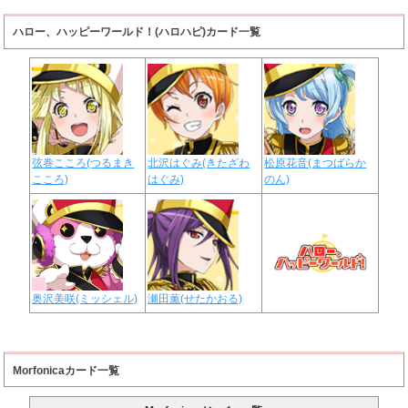
ハロー、ハッピーワールド！(ハロハピ)カード一覧
弦巻こころ(つるまき
北沢はぐみ(きたざわ
松原花音(まつばらか
こころ)
はぐみ)
のん)
奥沢美咲(ミッシェル)
瀬田薫(せたかおる)
Morfonicaカード一覧