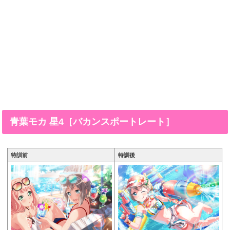
青葉モカ 星4［バカンスポートレート］
特訓前
特訓後