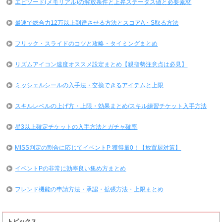
エピソード(メモリアル)の解放条件と上昇ステータス値と必要素材
最速で総合力12万以上到達させる方法とスコアA・S取る方法
フリック・スライドのコツと攻略・タイミングまとめ
リズムアイコン速度オススメ設定まとめ【親指勢注意点は必見】
ミッシェルシールの入手法・交換できるアイテムと上限
スキルレベルの上げ方・上限・効果まとめ/スキル練習チケット入手方法
星3以上確定チケットの入手方法とガチャ確率
MISS判定の割合に応じてイベントP 獲得量0！【放置厨対策】
イベントPの非常に効率良い集め方まとめ
フレンド機能の申請方法・承認・拡張方法・上限まとめ
トピックス