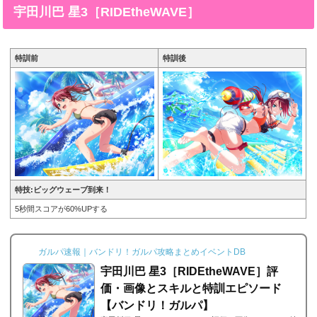
み 星4［スプラッシュスタイル］の画像と特技と評価の
宇田川巴 星3［RIDEtheWAVE］
まとめです。羽沢つぐみ 星4［スプラッシュスタイル］
※画像をタップ/クリックで画像拡大可能■特訓前■特訓後
ステータス名前羽沢つぐみ所属バンドAfterglowレアリ...
特訓前
特訓後
特技:ビッグウェーブ到来！
5秒間スコアが60%UPする
ガルパ速報｜バンドリ！ガルパ攻略まとめイベントDB
宇田川巴 星3［RIDEtheWAVE］評
価・画像とスキルと特訓エピソード
【バンドリ！ガルパ】