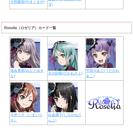
大和麻弥(やまとまや)
ゔ)
Roselia（ロゼリア）カード一覧
湊友希那(みなとゆき
宇田川あこ(うだがわ
氷川紗夜(ひかわさよ)
な)
あこ)
今井リサ（いまいり
白金燐子(しろかねり
さ）
んこ)