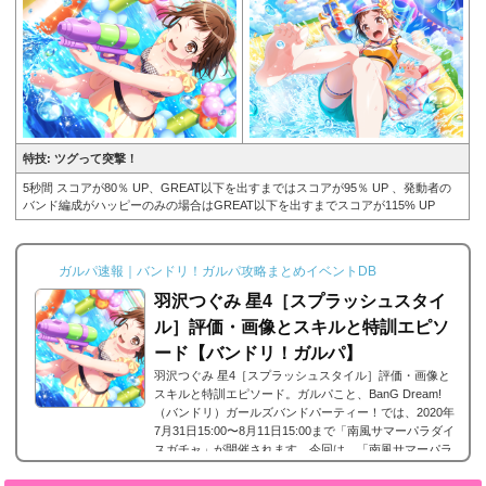
特技: ツグって突撃！
5秒間 スコアが80％ UP、GREAT以下を出すまではスコアが95％ UP 、発動者の
バンド編成がハッピーのみの場合はGREAT以下を出すまでスコアが115% UP
ガルパ速報｜バンドリ！ガルパ攻略まとめイベントDB
羽沢つぐみ 星4［スプラッシュスタイ
ル］評価・画像とスキルと特訓エピソ
ード【バンドリ！ガルパ】
羽沢つぐみ 星4［スプラッシュスタイル］評価・画像と
スキルと特訓エピソード。ガルパこと、BanG Dream!
（バンドリ）ガールズバンドパーティー！では、2020年
7月31日15:00〜8月11日15:00まで「南風サマーパラダイ
スガチャ」が開催されます。今回は、「南風サマーパラ
ダイスガチャ」で登場したAfterglowに所属する羽沢つぐ