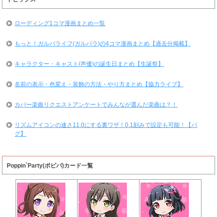
ローディング1コマ漫画まとめ一覧
もっと！ガルパライフ(ガルパラ)の4コマ漫画まとめ【過去分掲載】
キャラクター・キャスト(声優)の誕生日まとめ【生誕祭】
名前の表示・色変え・装飾の方法・やり方まとめ【協力ライブ】
カバー楽曲リクエストアンケートでみんなが選んだ楽曲は？！
リズムアイコンの速さ11.0にする裏ワザ！0.1刻みで設定も可能！【バ
グ】
Poppin`Party(ポピパ)カード一覧