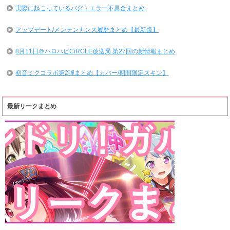
実際に起こっているバグ・エラー不具合まとめ
アップデート/メンテンナンス履歴まとめ【最新版】
8月11日＠ハロハピCiRCLE放送局 第27回の新情報まとめ
初音ミクコラボ第2弾まとめ【カバー/期間限定スキン】
最新リークまとめ