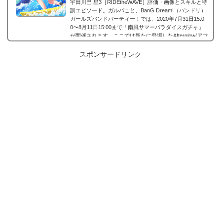
宇田川巴 星3［RIDEtheWAVE］評価・画像とスキルと特
訓エピソード。ガルパこと、BanG Dream!（バンドリ）
ガールズバンドパーティー！では、2020年7月31日15:0
0〜8月11日15:00まで「南風サマーパラダイスガチャ」
が開催されます。ここでは新たに登場したAfterglow(アフ
グロ)に所属する宇田川巴 の星3、宇田川巴 星3［RIDEth
eWAVE］の画像と特技と評価のまとめです。宇田川巴 星
スポンサードリンク
3［RIDEtheWAVE］※画像をタップ/クリックで画像拡大
可能■特訓前■特訓後ステータス名前宇田川巴所属バンド
Afterglow(アフターグロウ）レアリティ星3タイプ属性...