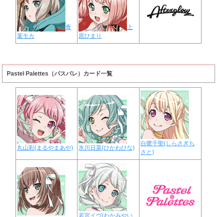
青
上
葉モカ
原ひまり
Pastel Palettes（パスパレ）カード一覧
白鷺千聖(しらさぎち
丸山彩(まるやまあや)
氷川日菜(ひかわひな)
さと)
若宮イヴ(わかみやい