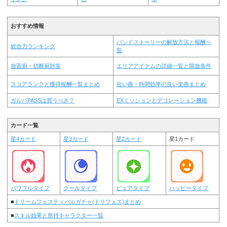
おすすめ情報
バンドストーリーの解放方法と報酬一
総合力ランキング
覧
放置厨・切断厨対策
エリアアイテムの詳細一覧と開放条件
スコアランクと獲得報酬一覧まとめ
短い曲・時間効率の良い楽曲まとめ
ガルパPASSは買うべき？
EXミッションとデコレーション機能
カード一覧
星4カード
星3カード
星2カード
星1カード
パワフルタイプ
クールタイプ
ピュアタイプ
ハッピータイプ
■
ドリームフェスティバルガチャ(ドリフェス)まとめ
■
スキル効果と所持キャラクター一覧