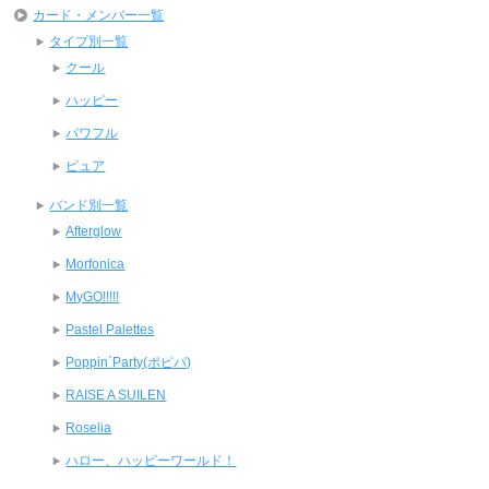
カード・メンバー一覧
タイプ別一覧
クール
ハッピー
パワフル
ピュア
バンド別一覧
Afterglow
Morfonica
MyGO!!!!!
Pastel Palettes
Poppin`Party(ポピパ)
RAISE A SUILEN
Roselia
ハロー、ハッピーワールド！