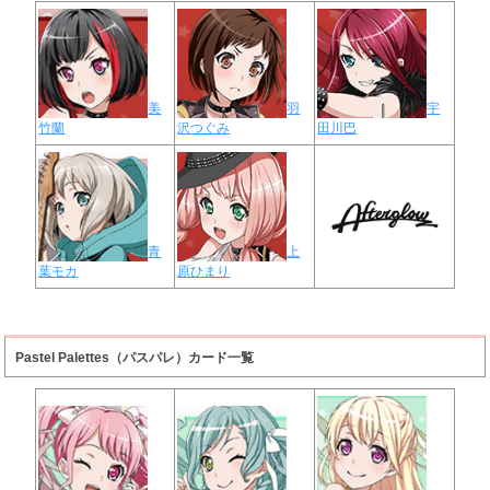
美
羽
宇
竹蘭
沢つぐみ
田川巴
青
上
葉モカ
原ひまり
Pastel Palettes（パスパレ）カード一覧