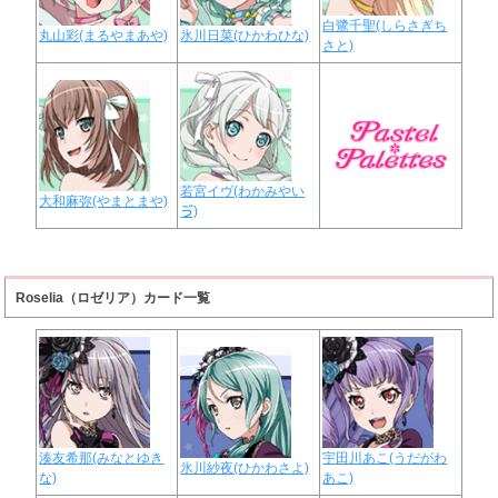
白鷺千聖(しらさぎち
丸山彩(まるやまあや)
氷川日菜(ひかわひな)
さと)
若宮イヴ(わかみやい
大和麻弥(やまとまや)
ゔ)
Roselia（ロゼリア）カード一覧
湊友希那(みなとゆき
宇田川あこ(うだがわ
氷川紗夜(ひかわさよ)
な)
あこ)