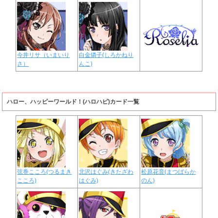
今井リサ（いまいり
白金燐子(しろかねり
さ）
んこ)
ハロー、ハッピーワールド！(ハロハピ)カード一覧
弦巻こころ(つるまき
北沢はぐみ(きたざわ
松原花音(まつばらか
こころ)
はぐみ)
のん)