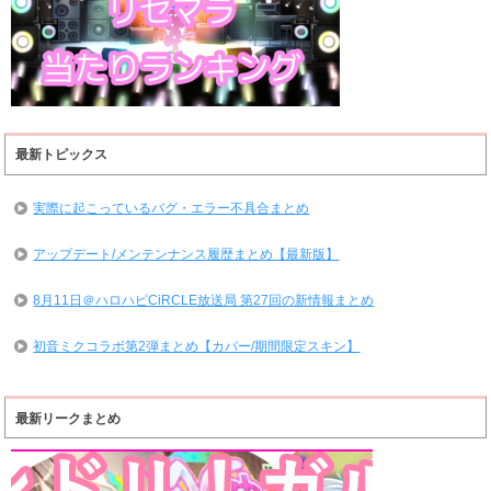
最新トピックス
実際に起こっているバグ・エラー不具合まとめ
アップデート/メンテンナンス履歴まとめ【最新版】
8月11日＠ハロハピCiRCLE放送局 第27回の新情報まとめ
初音ミクコラボ第2弾まとめ【カバー/期間限定スキン】
最新リークまとめ