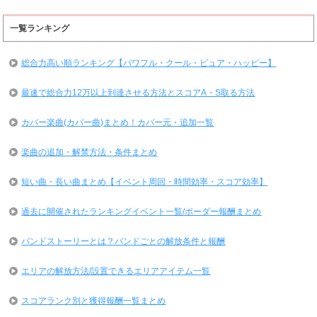
一覧ランキング
総合力高い順ランキング【パワフル・クール・ピュア・ハッピー】
最速で総合力12万以上到達させる方法とスコアA・S取る方法
カバー楽曲(カバー曲)まとめ！カバー元・追加一覧
楽曲の追加・解禁方法・条件まとめ
短い曲・長い曲まとめ【イベント周回・時間効率・スコア効率】
過去に開催されたランキングイベント一覧/ボーダー報酬まとめ
バンドストーリーとは？バンドごとの解放条件と報酬
エリアの解放方法/設置できるエリアアイテム一覧
スコアランク別と獲得報酬一覧まとめ