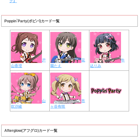
グ】
Poppin`Party(ポピパ)カード一覧
戸
花
牛
山香澄
園たえ
込りみ
山
市
吹沙綾
ヶ谷有咲
Afterglow(アフグロ)カード一覧