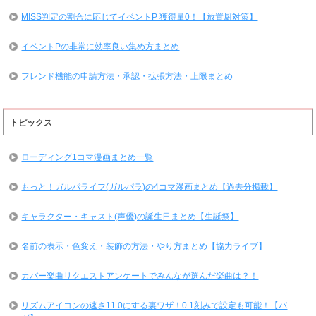
MISS判定の割合に応じてイベントP 獲得量0！【放置厨対策】
イベントPの非常に効率良い集め方まとめ
フレンド機能の申請方法・承認・拡張方法・上限まとめ
トピックス
ローディング1コマ漫画まとめ一覧
もっと！ガルパライフ(ガルパラ)の4コマ漫画まとめ【過去分掲載】
キャラクター・キャスト(声優)の誕生日まとめ【生誕祭】
名前の表示・色変え・装飾の方法・やり方まとめ【協力ライブ】
カバー楽曲リクエストアンケートでみんなが選んだ楽曲は？！
リズムアイコンの速さ11.0にする裏ワザ！0.1刻みで設定も可能！【バ