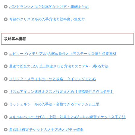
バンドランクとは？効率的な上げ方・報酬まとめ
奇跡のクリスタルの入手方法と効率良い集め方
攻略基本情報
エピソード(メモリアル)の解放条件と上昇ステータス値と必要素材
最速で総合力12万以上到達させる方法とスコアA・S取る方法
フリック・スライドのコツと攻略・タイミングまとめ
リズムアイコン速度オススメ設定まとめ【親指勢注意点は必見】
ミッシェルシールの入手法・交換できるアイテムと上限
スキルレベルの上げ方・上限・効果まとめ/スキル練習チケット入手方法
星3以上確定チケットの入手方法とガチャ確率