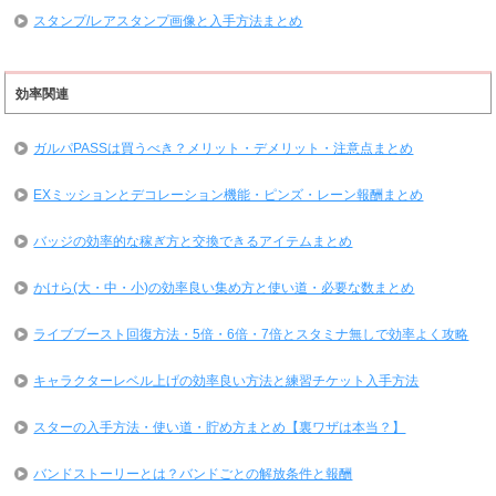
スタンプ/レアスタンプ画像と入手方法まとめ
効率関連
ガルパPASSは買うべき？メリット・デメリット・注意点まとめ
EXミッションとデコレーション機能・ピンズ・レーン報酬まとめ
バッジの効率的な稼ぎ方と交換できるアイテムまとめ
かけら(大・中・小)の効率良い集め方と使い道・必要な数まとめ
ライブブースト回復方法・5倍・6倍・7倍とスタミナ無しで効率よく攻略
キャラクターレベル上げの効率良い方法と練習チケット入手方法
スターの入手方法・使い道・貯め方まとめ【裏ワザは本当？】
バンドストーリーとは？バンドごとの解放条件と報酬