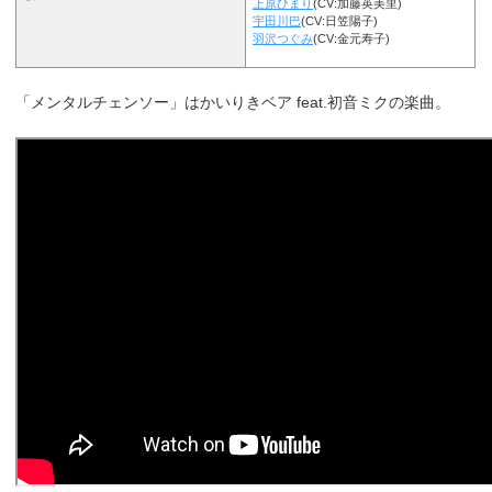
上原ひまり
(CV:加藤英美里)
宇田川巴
(CV:日笠陽子)
羽沢つぐみ
(CV:金元寿子)
「メンタルチェンソー」はかいりきベア feat.初音ミクの楽曲。