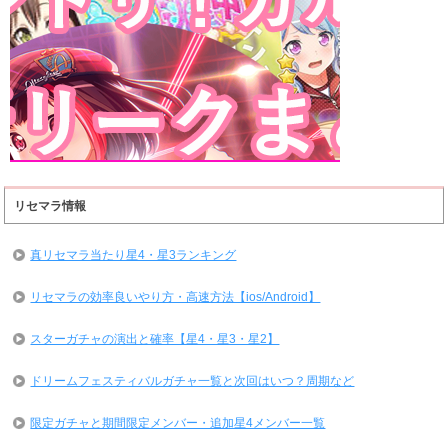
リセマラ情報
真リセマラ当たり星4・星3ランキング
リセマラの効率良いやり方・高速方法【ios/Android】
スターガチャの演出と確率【星4・星3・星2】
ドリームフェスティバルガチャ一覧と次回はいつ？周期など
限定ガチャと期間限定メンバー・追加星4メンバー一覧