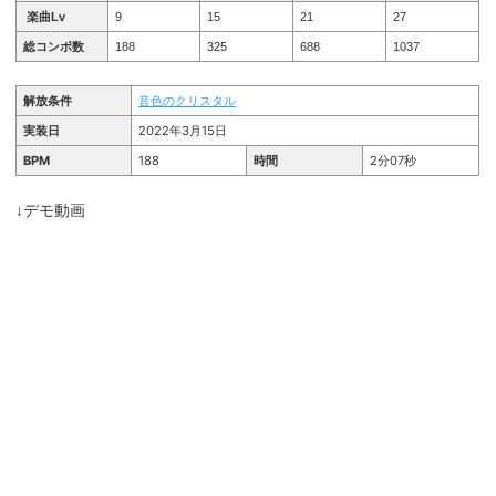
楽曲Lv
9
15
21
27
総コンボ数
188
325
688
1037
解放条件
音色のクリスタル
実装日
2022年3月15日
BPM
188
時間
2分07秒
↓デモ動画