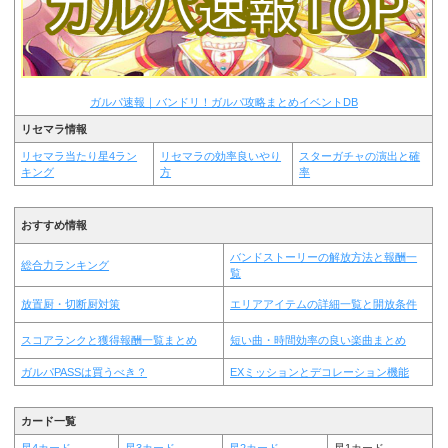
ガルパ速報｜バンドリ！ガルパ攻略まとめイベントDB
リセマラ情報
リセマラ当たり星4ラン
リセマラの効率良いやり
スターガチャの演出と確
キング
方
率
おすすめ情報
バンドストーリーの解放方法と報酬一
総合力ランキング
覧
放置厨・切断厨対策
エリアアイテムの詳細一覧と開放条件
スコアランクと獲得報酬一覧まとめ
短い曲・時間効率の良い楽曲まとめ
ガルパPASSは買うべき？
EXミッションとデコレーション機能
カード一覧