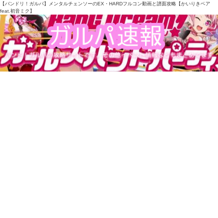
【バンドリ！ガルパ】メンタルチェンソーのEX・HARDフルコン動画と譜面攻略【かいりきベア
feat.初音ミク】