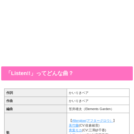
「Listen!!」ってどんな曲？
作詞
かいりきベア
作曲
かいりきベア
編曲
笠井雄太（Elements Garden）
【
Afterglow(アフターグロウ）
】
美竹蘭
(CV:佐倉綾音)
青葉モカ
(CV:三澤紗千香)
歌