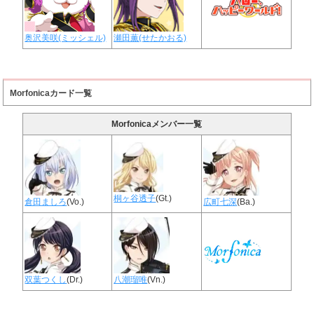
奥沢美咲(ミッシェル)
瀬田薫(せたかおる)
Morfonicaカード一覧
Morfonicaメンバー一覧
桐ヶ谷透子
(Gt.)
倉田ましろ
(Vo.)
広町七深
(Ba.)
双葉つくし
(Dr.)
八潮瑠唯
(Vn.)