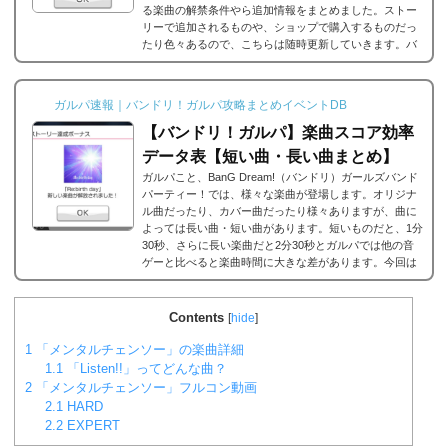
る楽曲の解禁条件やら追加情報をまとめました。ストー
リーで追加されるものや、ショップで購入するものだっ
たり色々あるので、こちらは随時更新していきます。バ
ンドリ/ガルパの楽曲の追加・解禁方法一覧それでは、バ
ンドリ/ガルパに於ける楽曲の追加・解禁方法一覧です。
メインストーリーだったり、バンドストーリーだった
ガルパ速報｜バンドリ！ガルパ攻略まとめイベントDB
り、いろいろな条件があると思うのですが、それぞれ...
【バンドリ！ガルパ】楽曲スコア効率
データ表【短い曲・長い曲まとめ】
ガルパこと、BanG Dream!（バンドリ）ガールズバンド
パーティー！では、様々な楽曲が登場します。オリジナ
ル曲だったり、カバー曲だったり様々ありますが、曲に
よっては長い曲・短い曲があります。短いものだと、1分
30秒、さらに長い楽曲だと2分30秒とガルパでは他の音
ゲーと比べると楽曲時間に大きな差があります。今回は
ガルパに登場する楽曲の長い曲、短い曲のまとめや、イ
ベント周回におすすめの楽曲などをまとめました。楽曲
別スコア効率表(協力ライブ) ↓別タブで見る場合はこち
Contents
[
hide
]
ら。
バンドリ！ガルパ スコア...
1
「メンタルチェンソー」の楽曲詳細
1.1
「Listen!!」ってどんな曲？
2
「メンタルチェンソー」フルコン動画
2.1
HARD
2.2
EXPERT