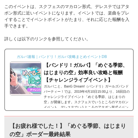
このイベントは、スクフェスのマカロン形式、デレステではアタ
ポン形式に近いイベントになります。イベントでは、楽曲をプレ
イすることでイベントポイントがたまり、それに応じた報酬を入
手できます。
詳しくは以下のリンクを参照してください。
ガルパ速報｜バンドリ！ガルパ攻略まとめイベントDB
【バンドリ！ガルパ】「めぐる季節、
はじまりの空」効率良い攻略と報酬
【チャレンジライブイベント】
ガルパこと、BanG Dream!（バンドリ）ガールズバンド
パーティー！では、2019年4月10日15:00より、16回目の
チャレンジライブイベント「めぐる季節、はじまりの
空」が開催します。スクフェスでいうところのマカロン
イベント、デレステでいうところのアタポン形式イベン
トに近い形式のイベントになるのですが、「めぐる季
節、はじまりの空」の攻略情報や報酬をまとめました。
「めぐる季節、はじまりの空」詳細■開催期間:2019年4
【お疲れ様でした！】「めぐる季節、はじまり
月10日15時 ～ 4月18日20時59分■結果発表:2019年4月18
の空」
ボーダー最終結果
日 21:30 ～ それでは、バンドリ！ガールズバンドパー