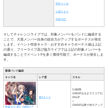
羽沢つぐみ
上原ひまり
宇田川巴
そしてチャレンジライブでは、対象メンバーをバンドに編成する
ことで、大賞メンバー自身の総合力がアップするボーナスが発生
します。イベント特攻キャラ・おすすめキャラボーナス値は上記
の通り。フリーライブ及び協力ライブでは上記の対象メンバーを
編成することでイベントPを多く獲得可能で、ボーナスが発生しま
す。
最適バンド編成
キャラ名
レア度
スキル
5.0秒間
GREAT出るまでスコア11
星4カード
0%UP
+
GREAT以降で90％アップ
青葉モカ 星4［
秘密のア