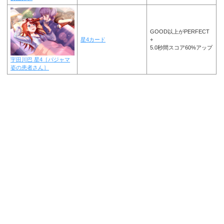
GOOD以上がPERFECT
星4カード
+
5.0秒間スコア60%アップ
宇田川巴 星4［パジャマ
姿の患者さん］