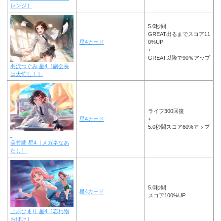
レンジ
］
5.0秒間
GREAT出るまでスコア11
星4カード
0%UP
+
GREAT以降で90％アップ
羽沢つぐみ 星4［副会長
は大忙し！］
ライフ300回復
星4カード
+
5.0秒間スコア60%アップ
美竹蘭 星4［メガネなあ
たし］
5.0秒間
星4カード
スコア100%UP
上原ひまり 星4［忘れ物
おばけ］