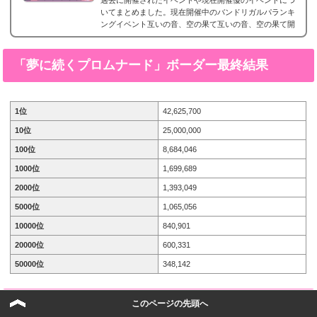
過去に開催されたイベントや現在開催優のイベントにつ
いてまとめました。現在開催中のバンドリガルパランキ
ングイベント互いの音、空の果て互いの音、空の果て開
催期間2023年10月31日15時 ～ 11月7日20時59分攻略情
報 イベント情報まとめ報酬キャラ羽沢つぐみ 星3［2人
の想い］上原ひまり 星2［不安に揺れる瞳］過去のバン
「夢に続くプロムナード」
ボーダー最終結果
ドリガルパランキングイベント一覧エフォート・イン...
1位
42,625,700
10位
25,000,000
100位
8,684,046
1000位
1,699,689
2000位
1,393,049
5000位
1,065,056
10000位
840,901
20000位
600,331
50000位
348,142
「ふゆぞらマルシェ」
ボーダー最終結果
このページの先頭へ