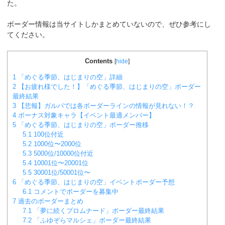
た。
ボーダー情報は当サイトしかまとめていないので、ぜひ参考にし
てください。
Contents
[
hide
]
1
「めぐる季節、はじまりの空」詳細
2
【お疲れ様でした！】「めぐる季節、はじまりの空」ボーダー
最終結果
3
【悲報】ガルパでは各ボーダーラインの情報が見れない！？
4
ボーナス対象キャラ【イベント最適メンバー】
5
「めぐる季節、はじまりの空」ボーダー推移
5.1
100位付近
5.2
1000位〜2000位
5.3
5000位/10000位付近
5.4
10001位〜20001位
5.5
30001位/50001位〜
6
「めぐる季節、はじまりの空」イベントボーダー予想
6.1
コメントでボーダーを募集中
7
過去のボーダーまとめ
7.1
「夢に続くプロムナード」ボーダー最終結果
7.2
「ふゆぞらマルシェ」ボーダー最終結果