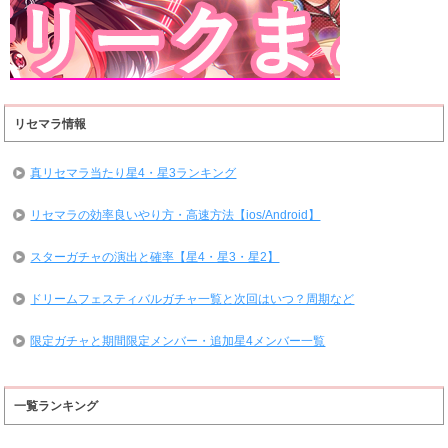
リセマラ情報
真リセマラ当たり星4・星3ランキング
リセマラの効率良いやり方・高速方法【ios/Android】
スターガチャの演出と確率【星4・星3・星2】
ドリームフェスティバルガチャ一覧と次回はいつ？周期など
限定ガチャと期間限定メンバー・追加星4メンバー一覧
一覧ランキング