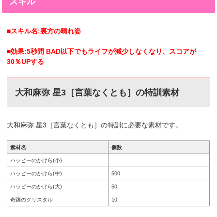
スキル
■スキル名:裏方の晴れ姿
■効果:5秒間 BAD以下でもライフが減少しなくなり、スコアが
30％UPする
大和麻弥 星3［言葉なくとも］の特訓素材
大和麻弥 星3［言葉なくとも］の特訓に必要な素材です。
素材名
個数
ハッピーのかけら(小)
ハッピーのかけら(中)
500
ハッピーのかけら(大)
50
奇跡のクリスタル
10