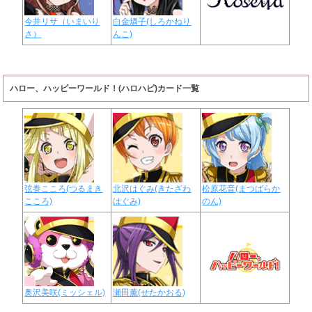
今井リサ（いまいり
白金燐子(しろかねり
さ）
んこ)
ハロー、ハッピーワールド！(ハロハピ)カード一覧
弦巻こころ(つるまき
北沢はぐみ(きたざわ
松原花音(まつばらか
こころ)
はぐみ)
のん)
奥沢美咲(ミッシェル)
瀬田薫(せたかおる)