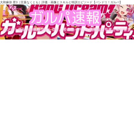
大和麻弥 星3［言葉なくとも］評価・画像とスキルと特訓エピソード【バンドリ！ガルパ】