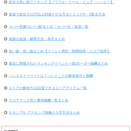
総合力高い順ランキング【パワフル・クール・ピュア・ハッピー】
最速で総合力12万以上到達させる方法とスコアA・S取る方法
カバー楽曲(カバー曲)まとめ！カバー元・追加一覧
楽曲の追加・解禁方法・条件まとめ
短い曲・長い曲まとめ【イベント周回・時間効率・スコア効率】
過去に開催されたランキングイベント一覧/ボーダー報酬まとめ
バンドストーリーとは？バンドごとの解放条件と報酬
エリアの解放方法/設置できるエリアアイテム一覧
スコアランク別と獲得報酬一覧まとめ
スタンプ/レアスタンプ画像と入手方法まとめ