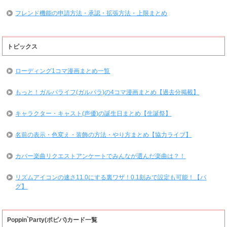
フレンド機能の申請方法・承認・拡張方法・上限まとめ
トピックス
ローディング1コマ漫画まとめ一覧
もっと！ガルパライフ(ガルパラ)の4コマ漫画まとめ【過去分掲載】
キャラクター・キャスト(声優)の誕生日まとめ【生誕祭】
名前の表示・色変え・装飾の方法・やり方まとめ【協力ライブ】
カバー楽曲リクエストアンケートでみんなが選んだ楽曲は？！
リズムアイコンの速さ11.0にする裏ワザ！0.1刻みで設定も可能！【バ
グ】
Poppin`Party(ポピパ)カード一覧