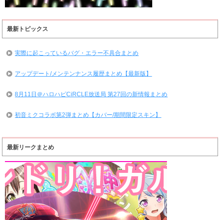
最新トピックス
実際に起こっているバグ・エラー不具合まとめ
アップデート/メンテンナンス履歴まとめ【最新版】
8月11日＠ハロハピCiRCLE放送局 第27回の新情報まとめ
初音ミクコラボ第2弾まとめ【カバー/期間限定スキン】
最新リークまとめ