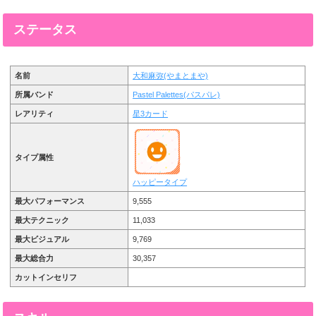
ステータス
名前
大和麻弥(やまとまや)
所属バンド
Pastel Palettes(パスパレ)
レアリティ
星3カード
タイプ属性
ハッピータイプ
最大パフォーマンス
9,555
最大テクニック
11,033
最大ビジュアル
9,769
最大総合力
30,357
カットインセリフ