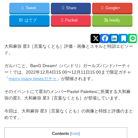
Tweet
Share
Google+
B!
はてブ
Pocket
feedly
大和麻弥 星3［言葉なくとも］評価・画像とスキルと特訓エピソー
ド。
ガルパこと、BanG Dream!（バンドリ）ガールズバンドパーティ
ー！では、2022年12月4日15:00〜12月11日15:00まで限定ガチャ
「
merry many timesガチャ
」が開催されます。
そのイベントにて星3のメンバーPastel Palettesに所属する
大和麻
弥
の星3、大和麻弥 星3［言葉なくとも］が登場しています。
今回は、大和麻弥 星3［言葉なくとも］の画像と特技と評価のまと
めです。
Contents
[
hide
]