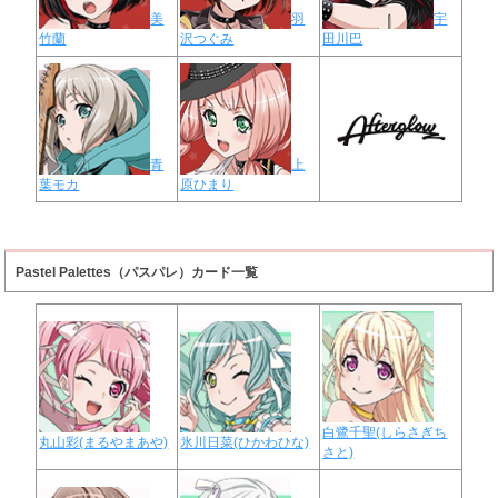
美
羽
宇
竹蘭
沢つぐみ
田川巴
青
上
葉モカ
原ひまり
Pastel Palettes（パスパレ）カード一覧
白鷺千聖(しらさぎち
丸山彩(まるやまあや)
氷川日菜(ひかわひな)
さと)