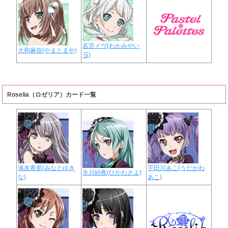
若宮イヴ(わかみやい
大和麻弥(やまとまや)
ゔ)
Roselia（ロゼリア）カード一覧
湊友希那(みなとゆき
宇田川あこ(うだがわ
氷川紗夜(ひかわさよ)
な)
あこ)