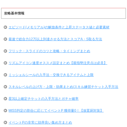
攻略基本情報
エピソード(メモリアル)の解放条件と上昇ステータス値と必要素材
最速で総合力12万以上到達させる方法とスコアA・S取る方法
フリック・スライドのコツと攻略・タイミングまとめ
リズムアイコン速度オススメ設定まとめ【親指勢注意点は必見】
ミッシェルシールの入手法・交換できるアイテムと上限
スキルレベルの上げ方・上限・効果まとめ/スキル練習チケット入手方法
星3以上確定チケットの入手方法とガチャ確率
MISS判定の割合に応じてイベントP 獲得量0！【放置厨対策】
イベントPの非常に効率良い集め方まとめ