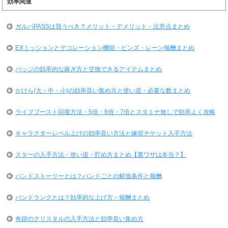
効率関連
ガルパPASSは買うべき？メリット・デメリット・注意点まとめ
EXミッションとデコレーション機能・ピンズ・レーン報酬まとめ
バッジの効率的な稼ぎ方と交換できるアイテムまとめ
かけら(大・中・小)の効率良い集め方と使い道・必要な数まとめ
ライブブースト回復方法・5倍・6倍・7倍とスタミナ無しで効率よく攻略
キャラクターレベル上げの効率良い方法と練習チケット入手方法
スターの入手方法・使い道・貯め方まとめ【裏ワザは本当？】
バンドストーリーとは？バンドごとの解放条件と報酬
バンドランクとは？効率的な上げ方・報酬まとめ
奇跡のクリスタルの入手方法と効率良い集め方