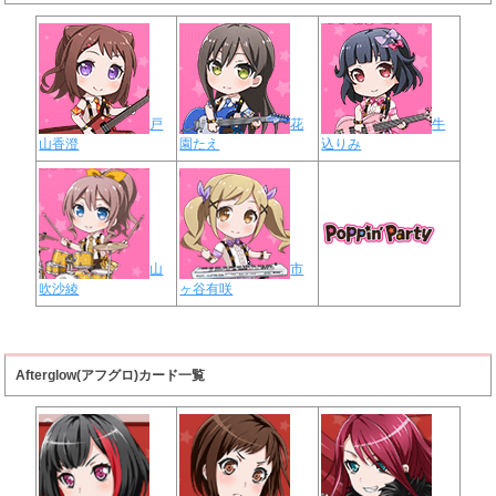
戸
花
牛
山香澄
園たえ
込りみ
山
市
吹沙綾
ヶ谷有咲
Afterglow(アフグロ)カード一覧