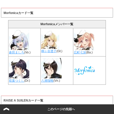
Morfonicaカード一覧
Morfonicaメンバー一覧
桐ヶ谷透子
(Gt.)
倉田ましろ
(Vo.)
広町七深
(Ba.)
双葉つくし
(Dr.)
八潮瑠唯
(Vn.)
RAISE A SUILENカード一覧
このページの先頭へ
RAISE A SUILENメンバー一覧