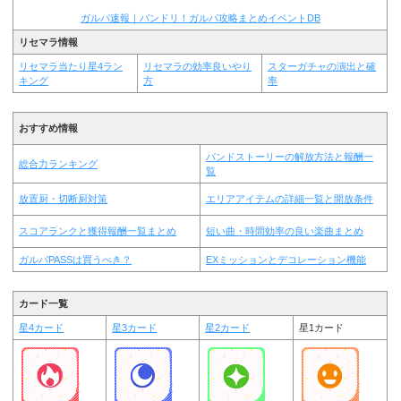
ガルパ速報｜バンドリ！ガルパ攻略まとめイベントDB
リセマラ情報
リセマラ当たり星4ラン
リセマラの効率良いやり
スターガチャの演出と確
キング
方
率
おすすめ情報
バンドストーリーの解放方法と報酬一
総合力ランキング
覧
放置厨・切断厨対策
エリアアイテムの詳細一覧と開放条件
スコアランクと獲得報酬一覧まとめ
短い曲・時間効率の良い楽曲まとめ
ガルパPASSは買うべき？
EXミッションとデコレーション機能
カード一覧
星4カード
星3カード
星2カード
星1カード