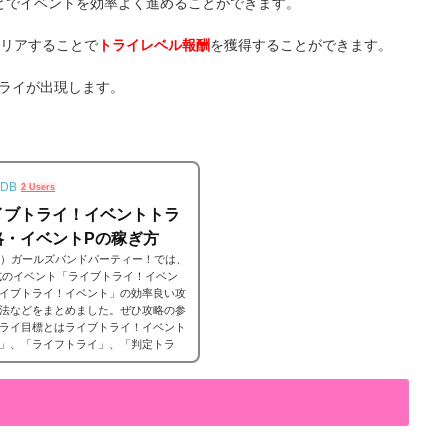
とでイベントを効率よく進めることができます。
クリアすることで
トライレベル報酬
を獲得することができます。
トライが出現します。
DB
2 Users
イブトライ！イベントトラ
略・イベントPの稼ぎ方
ンドリ）ガールズバンドパーティー！では、
い形式のイベント「ライブトライ！イベン
イブトライ！イベント」の効率良い攻
法などをまとめました。ぜひ攻略の参
ライ目標とはライブトライ！イベント
」、「ライフトライ」、「判定トラ
イ」の全5種類あり、それぞれ指定さ