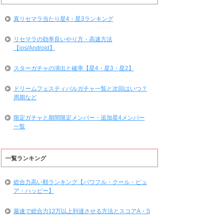
真リセマラ当たり星4・星3ランキング
リセマラの効率良いやり方・高速方法
【ios/Android】
スターガチャの演出と確率【星4・星3・星2】
ドリームフェスティバルガチャ一覧と次回はいつ？
周期など
限定ガチャと期間限定メンバー・追加星4メンバー
一覧
一覧ランキング
総合力高い順ランキング【パワフル・クール・ピュ
ア・ハッピー】
最速で総合力12万以上到達させる方法とスコアA・S