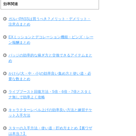
効率関連
ガルパPASSは買うべき？メリット・デメリット・
注意点まとめ
EXミッションとデコレーション機能・ピンズ・レー
ン報酬まとめ
バッジの効率的な稼ぎ方と交換できるアイテムまと
め
かけら(大・中・小)の効率良い集め方と使い道・必
要な数まとめ
ライブブースト回復方法・5倍・6倍・7倍とスタミ
ナ無しで効率よく攻略
キャラクターレベル上げの効率良い方法と練習チケ
ット入手方法
スターの入手方法・使い道・貯め方まとめ【裏ワザ
は本当？】