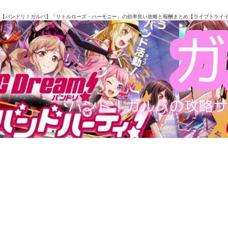
【バンドリ！ガルパ】「リトルローズ・ハーモニー」の効率良い攻略と報酬まとめ【ライブトライ