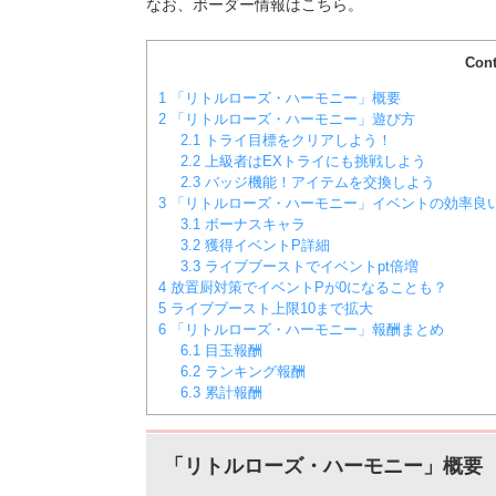
なお、ボーダー情報はこちら。
Cont
1
「リトルローズ・ハーモニー」概要
2
「リトルローズ・ハーモニー」遊び方
2.1
トライ目標をクリアしよう！
2.2
上級者はEXトライにも挑戦しよう
2.3
バッジ機能！アイテムを交換しよう
3
「リトルローズ・ハーモニー」イベントの効率良
3.1
ボーナスキャラ
3.2
獲得イベントP詳細
3.3
ライブブーストでイベントpt倍増
4
放置厨対策でイベントPが0になることも？
5
ライブブースト上限10まで拡大
6
「リトルローズ・ハーモニー」報酬まとめ
6.1
目玉報酬
6.2
ランキング報酬
6.3
累計報酬
「リトルローズ・ハーモニー」概要