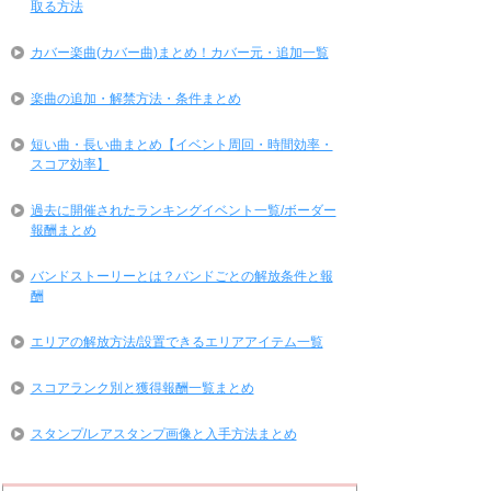
取る方法
カバー楽曲(カバー曲)まとめ！カバー元・追加一覧
楽曲の追加・解禁方法・条件まとめ
短い曲・長い曲まとめ【イベント周回・時間効率・
スコア効率】
過去に開催されたランキングイベント一覧/ボーダー
報酬まとめ
バンドストーリーとは？バンドごとの解放条件と報
酬
エリアの解放方法/設置できるエリアアイテム一覧
スコアランク別と獲得報酬一覧まとめ
スタンプ/レアスタンプ画像と入手方法まとめ