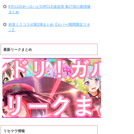
8月11日＠ハロハピCiRCLE放送局 第27回の新情報
まとめ
初音ミクコラボ第2弾まとめ【カバー/期間限定スキ
ン】
最新リークまとめ
リセマラ情報