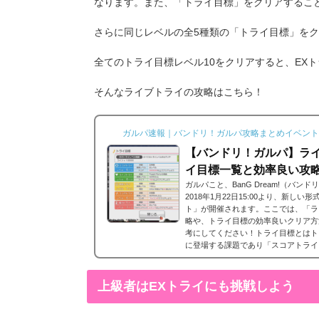
なります。また、「トライ目標」をクリアするこ
さらに同じレベルの全5種類の「トライ目標」を
全てのトライ目標レベル10をクリアすると、EX
そんなライブトライの攻略はこちら！
ガルパ速報｜バンドリ！ガルパ攻略まとめイベント
【バンドリ！ガルパ】ラ
イ目標一覧と効率良い攻
ガルパこと、BanG Dream!（バ
2018年1月22日15:00より、新し
ト」が開催されます。ここでは、「ラ
略や、トライ目標の効率良いクリア方
考にしてください！トライ目標とはト
に登場する課題であり「スコアトライ
イ」、「コンボトライ」、「協力トラ
れた条件をクリアすることで...
上級者はEXトライにも挑戦しよう