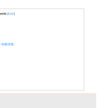
ents
[
hide
]
い攻略情報