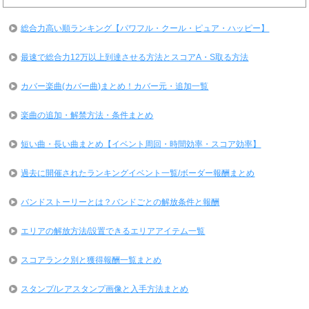
総合力高い順ランキング【パワフル・クール・ピュア・ハッピー】
最速で総合力12万以上到達させる方法とスコアA・S取る方法
カバー楽曲(カバー曲)まとめ！カバー元・追加一覧
楽曲の追加・解禁方法・条件まとめ
短い曲・長い曲まとめ【イベント周回・時間効率・スコア効率】
過去に開催されたランキングイベント一覧/ボーダー報酬まとめ
バンドストーリーとは？バンドごとの解放条件と報酬
エリアの解放方法/設置できるエリアアイテム一覧
スコアランク別と獲得報酬一覧まとめ
スタンプ/レアスタンプ画像と入手方法まとめ