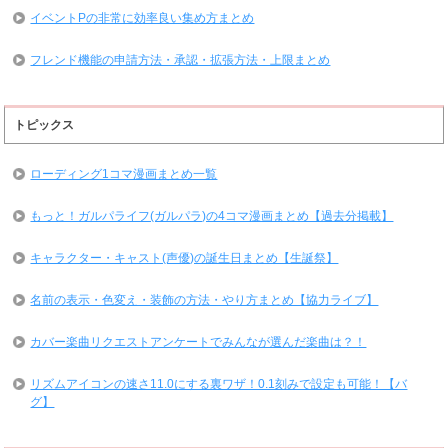
イベントPの非常に効率良い集め方まとめ
フレンド機能の申請方法・承認・拡張方法・上限まとめ
トピックス
ローディング1コマ漫画まとめ一覧
もっと！ガルパライフ(ガルパラ)の4コマ漫画まとめ【過去分掲載】
キャラクター・キャスト(声優)の誕生日まとめ【生誕祭】
名前の表示・色変え・装飾の方法・やり方まとめ【協力ライブ】
カバー楽曲リクエストアンケートでみんなが選んだ楽曲は？！
リズムアイコンの速さ11.0にする裏ワザ！0.1刻みで設定も可能！【バ
グ】