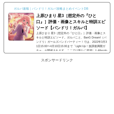
ガルパ速報｜バンドリ！ガルパ攻略まとめイベントDB
上原ひまり 星3［想定外の『ひと
口』］評価・画像とスキルと特訓エピ
ソード【バンドリ！ガルパ】
上原ひまり 星3［想定外の『ひと口』］評価・画像とス
キルと特訓エピソード。ガルパこと、BanG Dream!（バ
ンドリ）ガールズバンドパーティー！では、2022年3月3
1日15:00〜4月10日15:00まで「Light Up！放課後満開ガ
チャ」が開催されます。ここでは新たに登場したAfterglo
w(アフグロ)に所属する上原ひまりの星3、上原ひまり 星
3［想定外の『ひと口』］の画像と特技と評価のまとめで
スポンサードリンク
す。上原ひまり 星3［想定外の『ひと口』］※画像をタ
ップ/クリックで画像拡大可能■特訓前■特訓後■SDステー
タス名前上原ひまり所属バンドAfterglowレアリテ...