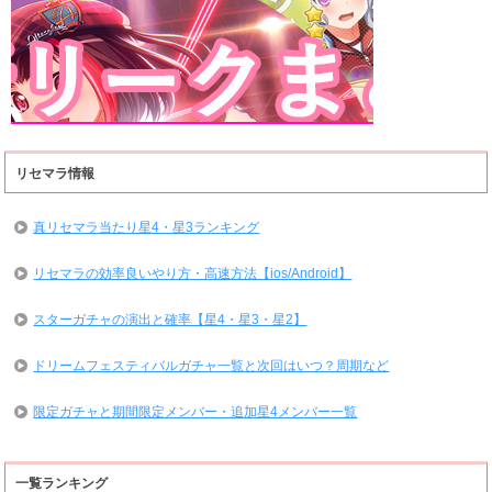
リセマラ情報
真リセマラ当たり星4・星3ランキング
リセマラの効率良いやり方・高速方法【ios/Android】
スターガチャの演出と確率【星4・星3・星2】
ドリームフェスティバルガチャ一覧と次回はいつ？周期など
限定ガチャと期間限定メンバー・追加星4メンバー一覧
一覧ランキング