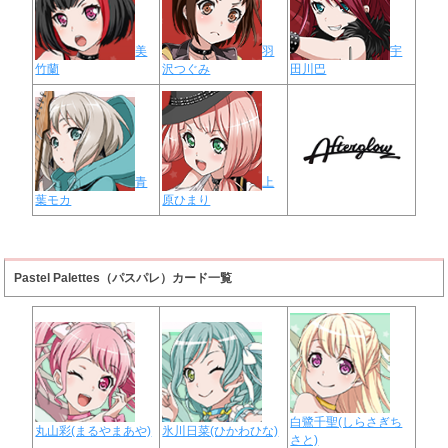
美
羽
宇
竹蘭
沢つぐみ
田川巴
青
上
葉モカ
原ひまり
Pastel Palettes（パスパレ）カード一覧
白鷺千聖(しらさぎち
丸山彩(まるやまあや)
氷川日菜(ひかわひな)
さと)