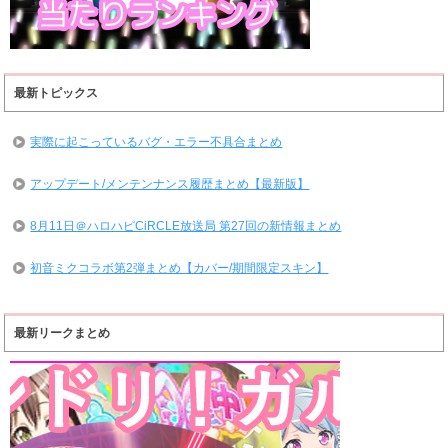
最新トピックス
実際に起こっているバグ・エラー不具合まとめ
アップデート/メンテンナンス履歴まとめ【最新版】
8月11日＠ハロハピCiRCLE放送局 第27回の新情報まとめ
初音ミクコラボ第2弾まとめ【カバー/期間限定スキン】
最新リークまとめ