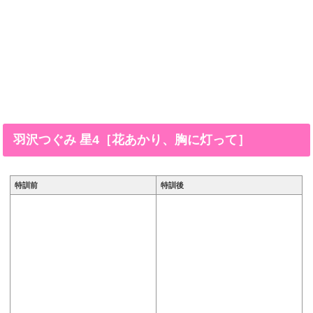
羽沢つぐみ 星4［花あかり、胸に灯って］
特訓前
特訓後