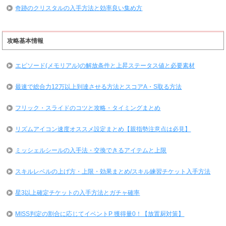
奇跡のクリスタルの入手方法と効率良い集め方
攻略基本情報
エピソード(メモリアル)の解放条件と上昇ステータス値と必要素材
最速で総合力12万以上到達させる方法とスコアA・S取る方法
フリック・スライドのコツと攻略・タイミングまとめ
リズムアイコン速度オススメ設定まとめ【親指勢注意点は必見】
ミッシェルシールの入手法・交換できるアイテムと上限
スキルレベルの上げ方・上限・効果まとめ/スキル練習チケット入手方法
星3以上確定チケットの入手方法とガチャ確率
MISS判定の割合に応じてイベントP 獲得量0！【放置厨対策】