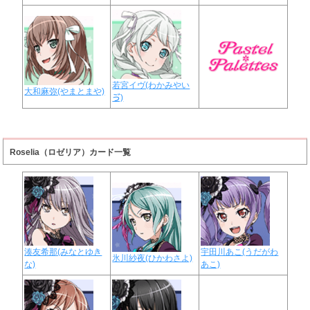
若宮イヴ(わかみやい
大和麻弥(やまとまや)
ゔ)
Roselia（ロゼリア）カード一覧
湊友希那(みなとゆき
宇田川あこ(うだがわ
氷川紗夜(ひかわさよ)
な)
あこ)