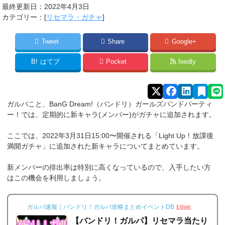
最終更新日：2022年4月3日
カテゴリー：[
リセマラ・ガチャ
]
Tweet
Share
Google+
B!
はてブ
Pocket
feedly
ガルパこと、BanG Dream!（バンドリ）ガールズバンドパーティ
ー！では、定期的に新キャラ(メンバー)がガチャに追加されます。
ここでは、2022年3月31日15:00〜開催される「Light Up！放課後
満開ガチャ」に追加された新キャラについてまとめています。
新メンバーの排出率は特別に高くなっているので、入手したい方
はこの機会を利用しましょう。
ガルパ速報｜バンドリ！ガルパ攻略まとめイベントDB
1 User
【バンドリ！ガルパ】リセマラ当たり