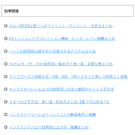
効率関連
ガルパPASSは買うべき？メリット・デメリット・注意点まとめ
EXミッションとデコレーション機能・ピンズ・レーン報酬まとめ
バッジの効率的な稼ぎ方と交換できるアイテムまとめ
かけら(大・中・小)の効率良い集め方と使い道・必要な数まとめ
ライブブースト回復方法・5倍・6倍・7倍とスタミナ無しで効率よく攻略
キャラクターレベル上げの効率良い方法と練習チケット入手方法
スターの入手方法・使い道・貯め方まとめ【裏ワザは本当？】
バンドストーリーとは？バンドごとの解放条件と報酬
バンドランクとは？効率的な上げ方・報酬まとめ