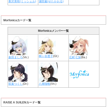
奥沢美咲(ミッシェル)
瀬田薫(せたかおる)
Morfonicaカード一覧
Morfonicaメンバー一覧
桐ヶ谷透子
(Gt.)
倉田ましろ
(Vo.)
広町七深
(Ba.)
双葉つくし
(Dr.)
八潮瑠唯
(Vn.)
RAISE A SUILENカード一覧