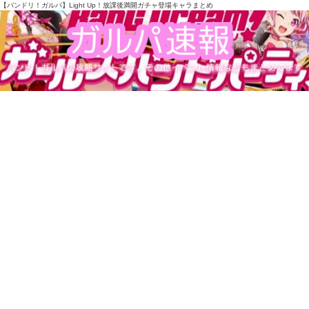
【バンドリ！ガルパ】Light Up！放課後満開ガチャ登場キャラまとめ