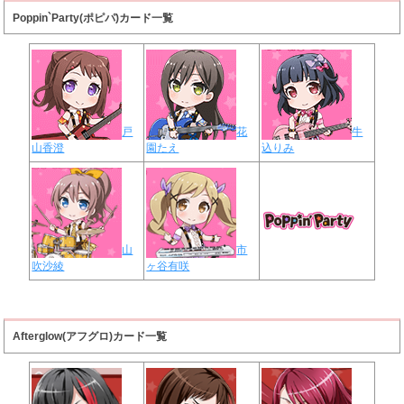
Poppin`Party(ポピパ)カード一覧
戸
花
牛
山香澄
園たえ
込りみ
山
市
吹沙綾
ヶ谷有咲
Afterglow(アフグロ)カード一覧