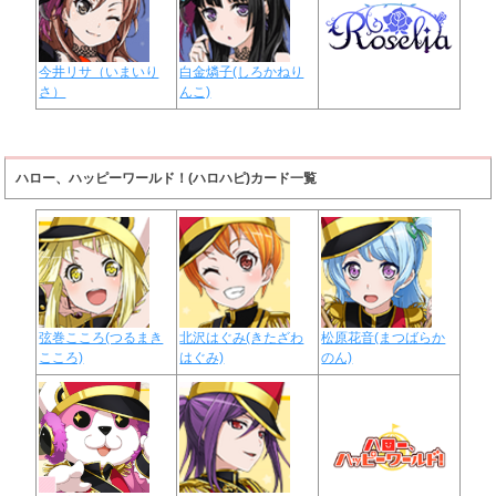
今井リサ（いまいり
白金燐子(しろかねり
さ）
んこ)
ハロー、ハッピーワールド！(ハロハピ)カード一覧
弦巻こころ(つるまき
北沢はぐみ(きたざわ
松原花音(まつばらか
こころ)
はぐみ)
のん)