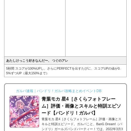
あたしけっこう好きなんだ〜、 つぐのアレ
5秒間 スコアが100%UPし、さらにPERFECTを出すたびに、スコアUPの値が0.
5%ずつUP（最大150%まで）
ガルパ速報｜バンドリ！ガルパ攻略まとめイベントDB
青葉モカ 星4［さくらフォトフレー
ム］評価・画像とスキルと特訓エピソ
ード【バンドリ！ガルパ】
青葉モカ 星4［さくらフォトフレーム］評価・画像とス
キルと特訓エピソード。ガルパこと、BanG Dream!（バ
ンドリ）ガールズバンドパーティー！では、2022年3月3