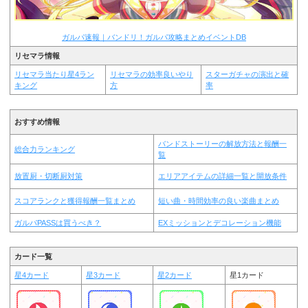
ガルパ速報｜バンドリ！ガルパ攻略まとめイベントDB
リセマラ情報
リセマラ当たり星4ラン
リセマラの効率良いやり
スターガチャの演出と確
キング
方
率
おすすめ情報
バンドストーリーの解放方法と報酬一
総合力ランキング
覧
放置厨・切断厨対策
エリアアイテムの詳細一覧と開放条件
スコアランクと獲得報酬一覧まとめ
短い曲・時間効率の良い楽曲まとめ
ガルパPASSは買うべき？
EXミッションとデコレーション機能
カード一覧
星4カード
星3カード
星2カード
星1カード