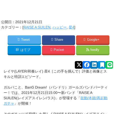
公開日：
2021年12月21日
カテゴリー：[
RAISE A SUILEN
,
ハッピー
,
星4
]
Tweet
Share
Google+
B!
はてブ
Pocket
feedly
レイヤ(LAYER/和奏レイ) 星4［この手を掴んで］評価と画像とス
キルと特訓エピソード。
ガルパこと、BanG Dream!（バンドリ）ガールズバンドパーティ
ー！では、2021年12月21日15:00〜新バンド「RAISE A
SUILEN(レイズアスイレン/ラス)」が登場する「
鼓動/本能/再起動
ガチャ
」が開催！