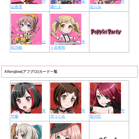
戸
花
牛
山香澄
園たえ
込りみ
山
市
吹沙綾
ヶ谷有咲
Afterglow(アフグロ)カード一覧
美
羽
宇
竹蘭
沢つぐみ
田川巴