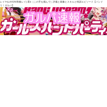
レイヤ(LAYER/和奏レイ) 星4［この手を掴んで］評価と画像とスキルと特訓エピソード【バンド
リ！ガルパ】