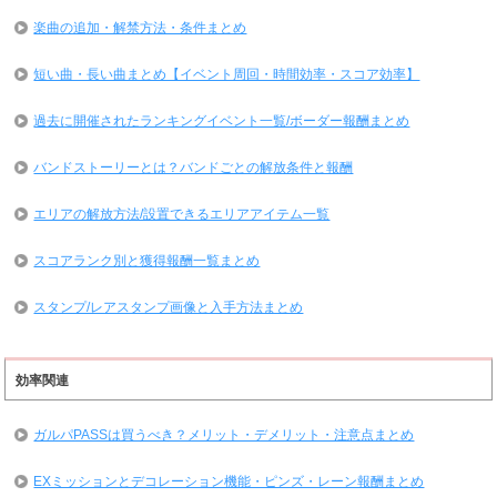
楽曲の追加・解禁方法・条件まとめ
短い曲・長い曲まとめ【イベント周回・時間効率・スコア効率】
過去に開催されたランキングイベント一覧/ボーダー報酬まとめ
バンドストーリーとは？バンドごとの解放条件と報酬
エリアの解放方法/設置できるエリアアイテム一覧
スコアランク別と獲得報酬一覧まとめ
スタンプ/レアスタンプ画像と入手方法まとめ
効率関連
ガルパPASSは買うべき？メリット・デメリット・注意点まとめ
EXミッションとデコレーション機能・ピンズ・レーン報酬まとめ