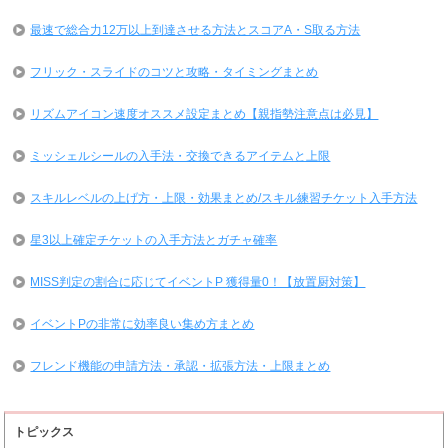
最速で総合力12万以上到達させる方法とスコアA・S取る方法
フリック・スライドのコツと攻略・タイミングまとめ
リズムアイコン速度オススメ設定まとめ【親指勢注意点は必見】
ミッシェルシールの入手法・交換できるアイテムと上限
スキルレベルの上げ方・上限・効果まとめ/スキル練習チケット入手方法
星3以上確定チケットの入手方法とガチャ確率
MISS判定の割合に応じてイベントP 獲得量0！【放置厨対策】
イベントPの非常に効率良い集め方まとめ
フレンド機能の申請方法・承認・拡張方法・上限まとめ
トピックス