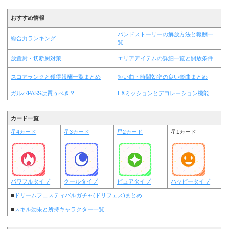
おすすめ情報
バンドストーリーの解放方法と報酬一
総合力ランキング
覧
放置厨・切断厨対策
エリアアイテムの詳細一覧と開放条件
スコアランクと獲得報酬一覧まとめ
短い曲・時間効率の良い楽曲まとめ
ガルパPASSは買うべき？
EXミッションとデコレーション機能
カード一覧
星4カード
星3カード
星2カード
星1カード
パワフルタイプ
クールタイプ
ピュアタイプ
ハッピータイプ
■
ドリームフェスティバルガチャ(ドリフェス)まとめ
■
スキル効果と所持キャラクター一覧