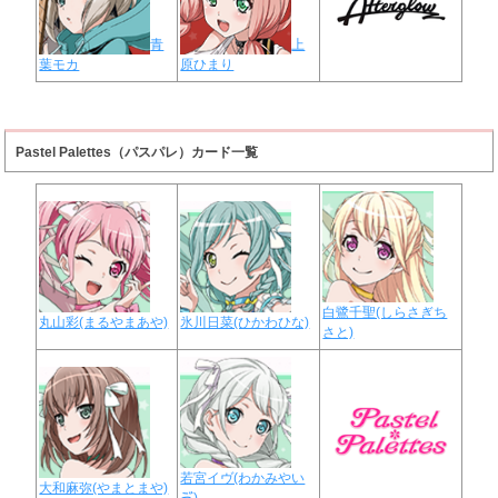
青
上
葉モカ
原ひまり
Pastel Palettes（パスパレ）カード一覧
白鷺千聖(しらさぎち
丸山彩(まるやまあや)
氷川日菜(ひかわひな)
さと)
若宮イヴ(わかみやい
大和麻弥(やまとまや)
ゔ)