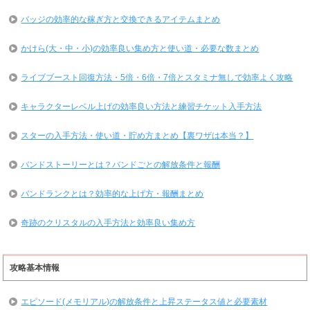
バッジの効率的な稼ぎ方と交換できるアイテムまとめ
かけら(大・中・小)の効率良い集め方と使い道・必要な数まとめ
ライブブースト回復方法・5倍・6倍・7倍とスタミナ無しで効率よく攻略
キャラクターレベル上げの効率良い方法と練習チケット入手方法
スターの入手方法・使い道・貯め方まとめ【裏ワザは本当？】
バンドストーリーとは？バンドごとの解放条件と報酬
バンドランクとは？効率的な上げ方・報酬まとめ
奇跡のクリスタルの入手方法と効率良い集め方
攻略基本情報
エピソード(メモリアル)の解放条件と上昇ステータス値と必要素材