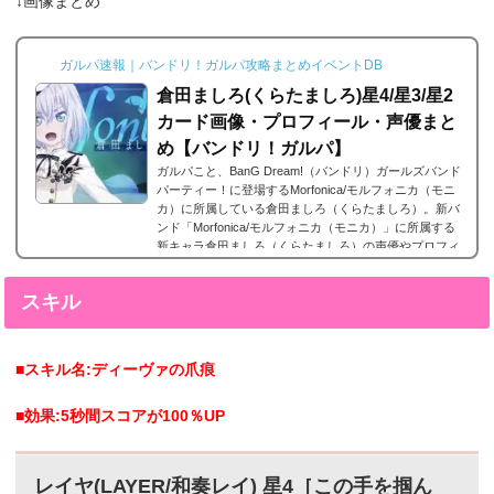
↓画像まとめ
イトルに因んだメンバー独自の話を見ることができま
す。エピソードは各キャラクターの詳細にあり、解放す
ることでそのタイトルに纏わるエピソードを視聴できる
ガルパ速報｜バンドリ！ガルパ攻略まとめイベントDB
よ...
倉田ましろ(くらたましろ)星4/星3/星2
カード画像・プロフィール・声優まと
め【バンドリ！ガルパ】
ガルパこと、BanG Dream!（バンドリ）ガールズバンド
パーティー！に登場するMorfonica/モルフォニカ（モニ
カ）に所属している倉田ましろ（くらたましろ）。新バ
ンド「Morfonica/モルフォニカ（モニカ）」に所属する
新キャラ倉田ましろ（くらたましろ）の声優やプロフィ
ール、そしてレアリティー別カード画像のまとめになり
ます。倉田ましろ星5カードまとめ倉田ましろの星5カー
スキル
ドまとめです。倉田ましろ 星5［落陽の雫］特訓前特訓
後2023年9月8日追加。倉田ましろの星5。倉田ましろ星4
カードまとめ倉田ましろの星4カードまとめです。倉...
■スキル名:ディーヴァの爪痕
■効果:5秒間スコアが100％UP
レイヤ(LAYER/和奏レイ) 星4［この手を掴ん