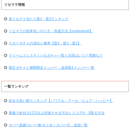
リセマラ情報
真リセマラ当たり星4・星3ランキング
リセマラの効率良いやり方・高速方法【ios/Android】
スターガチャの演出と確率【星4・星3・星2】
ドリームフェスティバルガチャ一覧と次回はいつ？周期など
限定ガチャと期間限定メンバー・追加星4メンバー一覧
一覧ランキング
総合力高い順ランキング【パワフル・クール・ピュア・ハッピー】
最速で総合力12万以上到達させる方法とスコアA・S取る方法
カバー楽曲(カバー曲)まとめ！カバー元・追加一覧