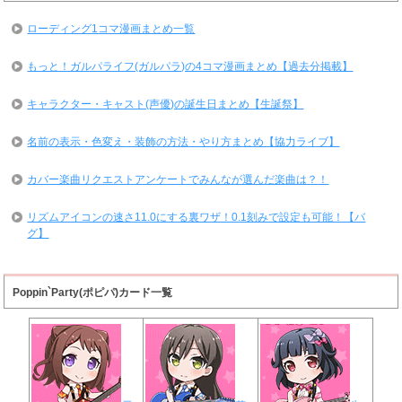
ローディング1コマ漫画まとめ一覧
もっと！ガルパライフ(ガルパラ)の4コマ漫画まとめ【過去分掲載】
キャラクター・キャスト(声優)の誕生日まとめ【生誕祭】
名前の表示・色変え・装飾の方法・やり方まとめ【協力ライブ】
カバー楽曲リクエストアンケートでみんなが選んだ楽曲は？！
リズムアイコンの速さ11.0にする裏ワザ！0.1刻みで設定も可能！【バ
グ】
Poppin`Party(ポピパ)カード一覧