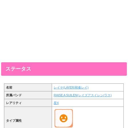
ステータス
名前
レイヤ(LAYER/和奏レイ)
所属バンド
RAISE A SUILEN(レイズアスイレン/ラス)
レアリティ
星4
タイプ属性