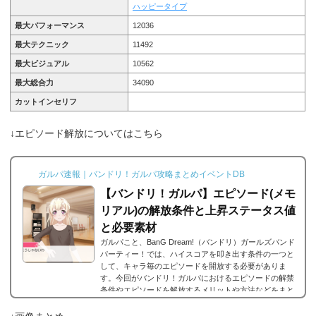
ハッピータイプ
最大パフォーマンス
12036
最大テクニック
11492
最大ビジュアル
10562
最大総合力
34090
カットインセリフ
↓エピソード解放についてはこちら
ガルパ速報｜バンドリ！ガルパ攻略まとめイベントDB
【バンドリ！ガルパ】エピソード(メモ
リアル)の解放条件と上昇ステータス値
と必要素材
ガルパこと、BanG Dream!（バンドリ）ガールズバンド
パーティー！では、ハイスコアを叩き出す条件の一つと
して、キャラ毎のエピソードを開放する必要がありま
す。今回がバンドリ！ガルパにおけるエピソードの解禁
条件やエピソードを解放するメリットや方法などをまと
めました。エピソードとは？エピソードとは、各キャラ
に用意されているもので、各キャラのそのエピソードタ