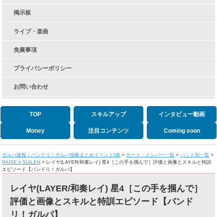
掲示板
ライブ・楽曲
免責事項
プライバシーポリシー
お問い合わせ
TOP
スキルアップ
インタビュー動画
Money
注目コンテンツ
Coming soon
ガルパ速報｜バンドリ！ガルパ攻略まとめイベントDB
>
カード・メンバー一覧
>
バンド別一覧
>
RAISE A SUILEN
>
レイヤ(LAYER/和奏レイ) 星4［この手を掴んで］評価と画像とスキルと特訓
エピソード【バンドリ！ガルパ】
レイヤ(LAYER/和奏レイ) 星4［この手を掴んで］
評価と画像とスキルと特訓エピソード【バンド
リ！ガルパ】