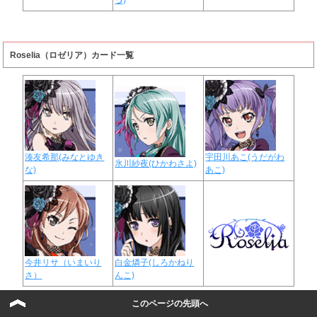
Roselia（ロゼリア）カード一覧
湊友希那(みなとゆき
宇田川あこ(うだがわ
氷川紗夜(ひかわさよ)
な)
あこ)
今井リサ（いまいり
白金燐子(しろかねり
さ）
んこ)
このページの先頭へ