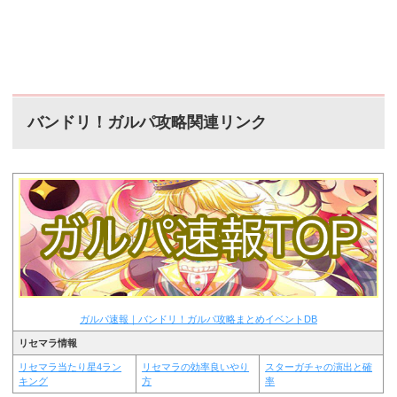
バンドリ！ガルパ攻略関連リンク
ガルパ速報｜バンドリ！ガルパ攻略まとめイベントDB
リセマラ情報
リセマラ当たり星4ラン
リセマラの効率良いやり
スターガチャの演出と確
キング
方
率