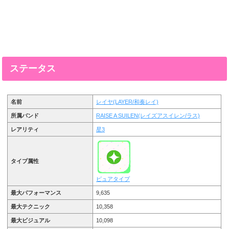
ステータス
名前
レイヤ(LAYER/和奏レイ)
所属バンド
RAISE A SUILEN(レイズアスイレン/ラス)
レアリティ
星3
タイプ属性
ピュアタイプ
最大パフォーマンス
9,635
最大テクニック
10,358
最大ビジュアル
10,098