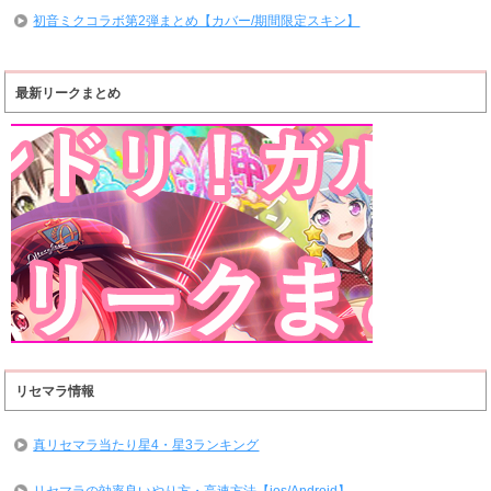
初音ミクコラボ第2弾まとめ【カバー/期間限定スキン】
最新リークまとめ
リセマラ情報
真リセマラ当たり星4・星3ランキング
リセマラの効率良いやり方・高速方法【ios/Android】