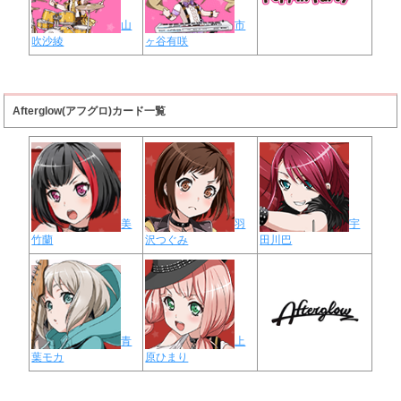
山
市
吹沙綾
ヶ谷有咲
Afterglow(アフグロ)カード一覧
美
羽
宇
竹蘭
沢つぐみ
田川巴
青
上
葉モカ
原ひまり