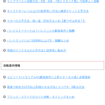
ライブブースト回復方法・5倍・6倍・7倍とスタミナ無しで効率よく攻略
キャラクターレベル上げの効率良い方法と練習チケット入手方法
スターの入手方法・使い道・貯め方まとめ【裏ワザは本当？】
バンドストーリーとは？バンドごとの解放条件と報酬
バンドランクとは？効率的な上げ方・報酬まとめ
奇跡のクリスタルの入手方法と効率良い集め方
攻略基本情報
エピソード(メモリアル)の解放条件と上昇ステータス値と必要素材
最速で総合力12万以上到達させる方法とスコアA・S取る方法
フリック・スライドのコツと攻略・タイミングまとめ