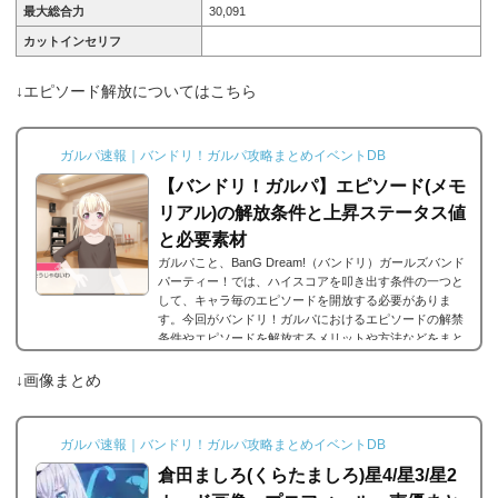
最大総合力
30,091
カットインセリフ
↓エピソード解放についてはこちら
ガルパ速報｜バンドリ！ガルパ攻略まとめイベントDB
【バンドリ！ガルパ】エピソード(メモ
リアル)の解放条件と上昇ステータス値
と必要素材
ガルパこと、BanG Dream!（バンドリ）ガールズバンド
パーティー！では、ハイスコアを叩き出す条件の一つと
して、キャラ毎のエピソードを開放する必要がありま
す。今回がバンドリ！ガルパにおけるエピソードの解禁
条件やエピソードを解放するメリットや方法などをまと
めました。エピソードとは？エピソードとは、各キャラ
に用意されているもので、各キャラのそのエピソードタ
↓画像まとめ
イトルに因んだメンバー独自の話を見ることができま
す。エピソードは各キャラクターの詳細にあり、解放す
ることでそのタイトルに纏わるエピソードを視聴できる
ガルパ速報｜バンドリ！ガルパ攻略まとめイベントDB
よ...
倉田ましろ(くらたましろ)星4/星3/星2