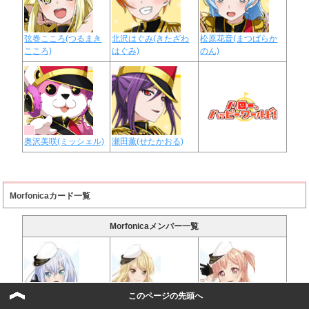
弦巻こころ(つるまき
北沢はぐみ(きたざわ
松原花音(まつばらか
こころ)
はぐみ)
のん)
奥沢美咲(ミッシェル)
瀬田薫(せたかおる)
Morfonicaカード一覧
Morfonicaメンバー一覧
このページの先頭へ
桐ヶ谷透子
(Gt.)
倉田ましろ
(Vo.)
広町七深
(Ba.)