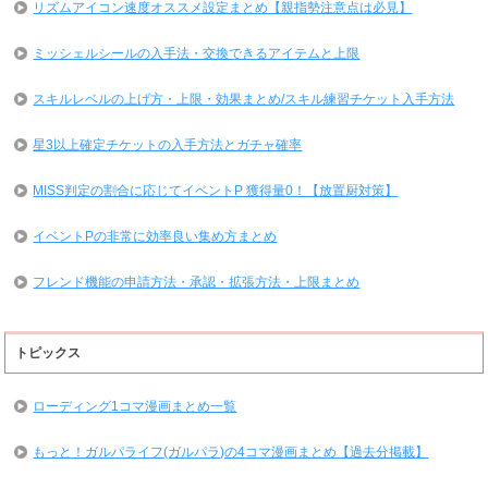
リズムアイコン速度オススメ設定まとめ【親指勢注意点は必見】
ミッシェルシールの入手法・交換できるアイテムと上限
スキルレベルの上げ方・上限・効果まとめ/スキル練習チケット入手方法
星3以上確定チケットの入手方法とガチャ確率
MISS判定の割合に応じてイベントP 獲得量0！【放置厨対策】
イベントPの非常に効率良い集め方まとめ
フレンド機能の申請方法・承認・拡張方法・上限まとめ
トピックス
ローディング1コマ漫画まとめ一覧
もっと！ガルパライフ(ガルパラ)の4コマ漫画まとめ【過去分掲載】