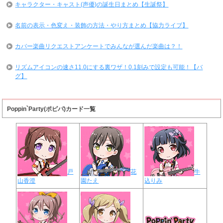
キャラクター・キャスト(声優)の誕生日まとめ【生誕祭】
名前の表示・色変え・装飾の方法・やり方まとめ【協力ライブ】
カバー楽曲リクエストアンケートでみんなが選んだ楽曲は？！
リズムアイコンの速さ11.0にする裏ワザ！0.1刻みで設定も可能！【バ
グ】
Poppin`Party(ポピパ)カード一覧
戸
花
牛
山香澄
園たえ
込りみ