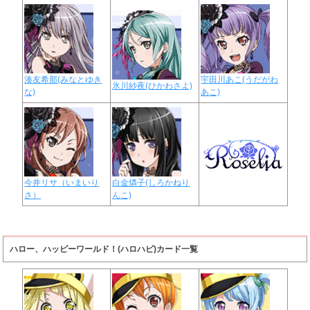
湊友希那(みなとゆき
宇田川あこ(うだがわ
氷川紗夜(ひかわさよ)
な)
あこ)
今井リサ（いまいり
白金燐子(しろかねり
さ）
んこ)
ハロー、ハッピーワールド！(ハロハピ)カード一覧