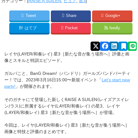
カテゴリー：[
RAISE A SUILEN
,
ピュア
,
星3
]
Tweet
Share
Google+
B!
はてブ
Pocket
feedly
レイヤ(LAYER/和奏レイ) 星3［新たな音が集う場所へ］評価と画
像とスキルと特訓エピソード。
ガルパこと、BanG Dream!（バンドリ）ガールズバンドパーティ
ー！では、2023年3月16日15:00〜新規イベント「
Let’s start new
party!
」が開催されます。
そのガチャにて登場した新しくRAISE A SUILEN(レイズアスイレ
ン/ラス)に所属するレイヤ(LAYER/和奏レイ)
の星3、レイヤ
(LAYER/和奏レイ) 星3［新たな音が集う場所へ］が登場。
今回は、レイヤ(LAYER/和奏レイ) 星3［新たな音が集う場所へ］
画像と特技と評価のまとめです。