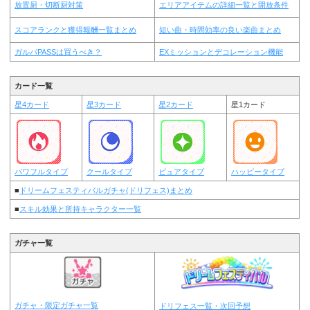
放置厨・切断厨対策
エリアアイテムの詳細一覧と開放条件
スコアランクと獲得報酬一覧まとめ
短い曲・時間効率の良い楽曲まとめ
ガルパPASSは買うべき？
EXミッションとデコレーション機能
カード一覧
星4カード
星3カード
星2カード
星1カード
パワフルタイプ
クールタイプ
ピュアタイプ
ハッピータイプ
■
ドリームフェスティバルガチャ(ドリフェス)まとめ
■
スキル効果と所持キャラクター一覧
ガチャ一覧
ガチャ・限定ガチャ一覧
ドリフェス一覧・次回予想