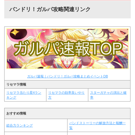
バンドリ！ガルパ攻略関連リンク
ガルパ速報｜バンドリ！ガルパ攻略まとめイベントDB
リセマラ情報
リセマラ当たり星4ラン
リセマラの効率良いやり
スターガチャの演出と確
キング
方
率
おすすめ情報
バンドストーリーの解放方法と報酬一
総合力ランキング
覧