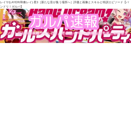
レイヤ(LAYER/和奏レイ) 星3［新たな音が集う場所へ］評価と画像とスキルと特訓エピソード【バ
ンドリ！ガルパ】