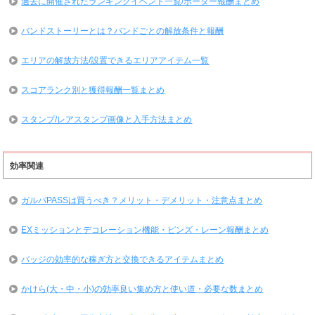
過去に開催されたランキングイベント一覧/ボーダー報酬まとめ
バンドストーリーとは？バンドごとの解放条件と報酬
エリアの解放方法/設置できるエリアアイテム一覧
スコアランク別と獲得報酬一覧まとめ
スタンプ/レアスタンプ画像と入手方法まとめ
効率関連
ガルパPASSは買うべき？メリット・デメリット・注意点まとめ
EXミッションとデコレーション機能・ピンズ・レーン報酬まとめ
バッジの効率的な稼ぎ方と交換できるアイテムまとめ
かけら(大・中・小)の効率良い集め方と使い道・必要な数まとめ