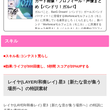
カード画像・プロフィール・声優まと
め【バンドリ！ガルパ】
ガルパこと、BanG Dream!（バンドリ）ガールズバンド
パーティー！に登場するMorfonica/モルフォニカ（モニ
カ）に所属している倉田ましろ（くらたましろ）。新バ
ンド「Morfonica/モルフォニカ（モニカ）」に所属する
新キャラ倉田ましろ（くらたましろ）の声優やプロフィ
ール、そしてレアリティー別カード画像のまとめになり
ます。倉田ましろ星5カードまとめ倉田ましろの星5カー
スキル
ドまとめです。倉田ましろ 星5［落陽の雫］特訓前特訓
後2023年9月8日追加。倉田ましろの星5。倉田ましろ星4
カードまとめ倉田ましろの星4カードまとめです。倉...
■スキル名:コンテスト荒らし
■効果:ライフが300回復し、5秒間 スコアが20%UPする
レイヤ(LAYER/和奏レイ) 星3［新たな音が集う
場所へ］の特訓素材
レイヤ(LAYER/和奏レイ) 星3［新たな音が集う場所へ］の特訓に