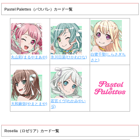
Pastel Palettes（パスパレ）カード一覧
白鷺千聖(しらさぎち
丸山彩(まるやまあや)
氷川日菜(ひかわひな)
さと)
若宮イヴ(わかみやい
大和麻弥(やまとまや)
ゔ)
Roselia（ロゼリア）カード一覧