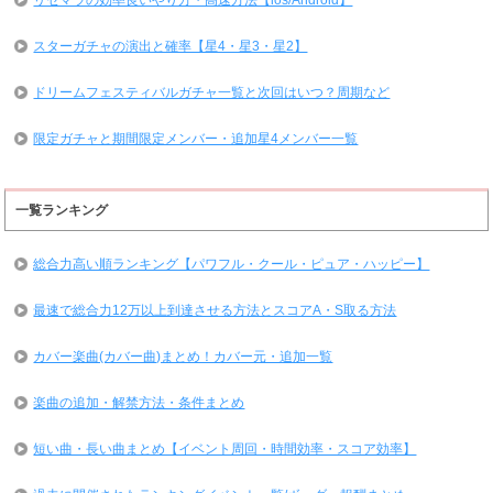
スターガチャの演出と確率【星4・星3・星2】
ドリームフェスティバルガチャ一覧と次回はいつ？周期など
限定ガチャと期間限定メンバー・追加星4メンバー一覧
一覧ランキング
総合力高い順ランキング【パワフル・クール・ピュア・ハッピー】
最速で総合力12万以上到達させる方法とスコアA・S取る方法
カバー楽曲(カバー曲)まとめ！カバー元・追加一覧
楽曲の追加・解禁方法・条件まとめ
短い曲・長い曲まとめ【イベント周回・時間効率・スコア効率】