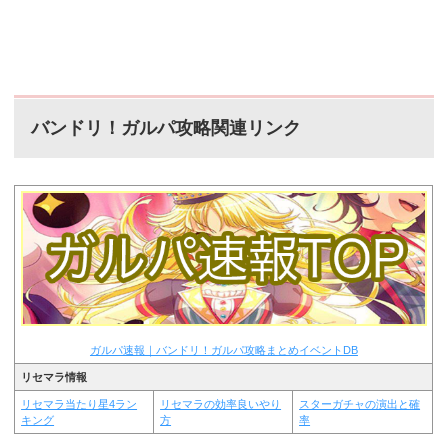
バンドリ！ガルパ攻略関連リンク
ガルパ速報｜バンドリ！ガルパ攻略まとめイベントDB
リセマラ情報
リセマラ当たり星4ラン
リセマラの効率良いやり
スターガチャの演出と確
キング
方
率