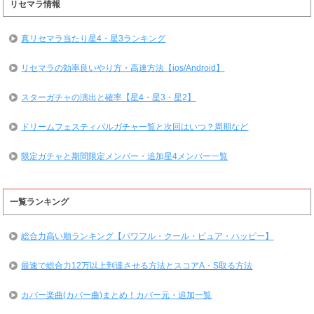
リセマラ情報
真リセマラ当たり星4・星3ランキング
リセマラの効率良いやり方・高速方法【ios/Android】
スターガチャの演出と確率【星4・星3・星2】
ドリームフェスティバルガチャ一覧と次回はいつ？周期など
限定ガチャと期間限定メンバー・追加星4メンバー一覧
一覧ランキング
総合力高い順ランキング【パワフル・クール・ピュア・ハッピー】
最速で総合力12万以上到達させる方法とスコアA・S取る方法
カバー楽曲(カバー曲)まとめ！カバー元・追加一覧