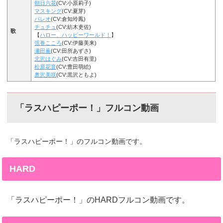
朝日六花
(CV:小原莉子)
マスキング
(CV:夏芽)
パレオ
(CV:倉知玲鳳)
チュチュ
(CV:紡木吏佐)
歌
【
ハロー、ハッピーワールド！
】
弦巻こころ
(CV:伊藤美来)
瀬田薫
(CV:田所あずさ)
北沢はぐみ
(CV:吉田有里)
松原花音
(CV:豊田萌絵)
奥沢美咲
(CV:黒沢ともよ)
「ラスハピーポー！」フルコン動画
「ラスハピーポー！」のフルコン動画です。
HARD
「ラスハピーポー！」のHARDフルコン動画です。