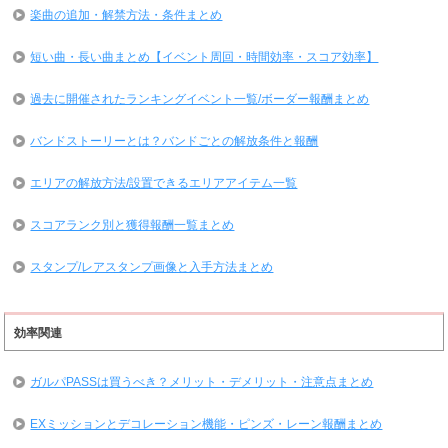
楽曲の追加・解禁方法・条件まとめ
短い曲・長い曲まとめ【イベント周回・時間効率・スコア効率】
過去に開催されたランキングイベント一覧/ボーダー報酬まとめ
バンドストーリーとは？バンドごとの解放条件と報酬
エリアの解放方法/設置できるエリアアイテム一覧
スコアランク別と獲得報酬一覧まとめ
スタンプ/レアスタンプ画像と入手方法まとめ
効率関連
ガルパPASSは買うべき？メリット・デメリット・注意点まとめ
EXミッションとデコレーション機能・ピンズ・レーン報酬まとめ