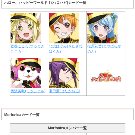
ハロー、ハッピーワールド！(ハロハピ)カード一覧
弦巻こころ(つるまき
北沢はぐみ(きたざわ
松原花音(まつばらか
こころ)
はぐみ)
のん)
奥沢美咲(ミッシェル)
瀬田薫(せたかおる)
Morfonicaカード一覧
Morfonicaメンバー一覧