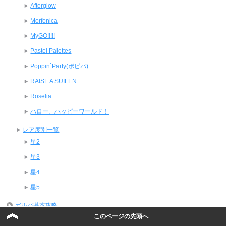
Afterglow
Morfonica
MyGO!!!!!
Pastel Palettes
Poppin`Party(ポピパ)
RAISE A SUILEN
Roselia
ハロー、ハッピーワールド！
レア度別一覧
星2
星3
星4
星5
ガルパ基本攻略
このページの先頭へ
ライブ・楽曲