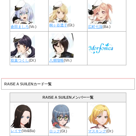
桐ヶ谷透子
(Gt.)
倉田ましろ
(Vo.)
広町七深
(Ba.)
双葉つくし
(Dr.)
八潮瑠唯
(Vn.)
RAISE A SUILENカード一覧
RAISE A SUILENメンバー一覧
レイヤ
(Vo&Ba)
ロック
(Gt.)
マスキング
(Dr.)