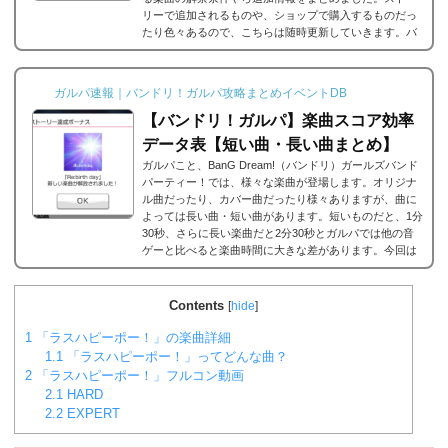
リーで追加されるものや、ショップで購入するものだっ
たり色々あるので、こちらは随時更新していきます。バ
ンドリ/ガルパの楽曲の追加・解禁方法一覧それでは、バ
ンドリ/ガルパに於ける楽曲の追加・解禁方法一覧です。
メインストーリーだったり、バンドストーリーだった
ガルパ速報｜バンドリ！ガルパ攻略まとめイベントDB
り、いろいろな条件があると思うのですが、それぞれ...
【バンドリ！ガルパ】楽曲スコア効率
データ表【短い曲・長い曲まとめ】
ガルパこと、BanG Dream!（バンドリ）ガールズバンド
パーティー！では、様々な楽曲が登場します。オリジナ
ル曲だったり、カバー曲だったり様々ありますが、曲に
よっては長い曲・短い曲があります。短いものだと、1分
30秒、さらに長い楽曲だと2分30秒とガルパでは他の音
ゲーと比べると楽曲時間に大きな差があります。今回は
ガルパに登場する楽曲の長い曲、短い曲のまとめや、イ
ベント周回におすすめの楽曲などをまとめました。楽曲
別スコア効率表(協力ライブ) ↓別タブで見る場合はこち
Contents
[
hide
]
ら。
バンドリ！ガルパ スコア...
1
「ラスハピーポー！」の楽曲詳細
1.1
「ラスハピーポー！」ってどんな曲？
2
「ラスハピーポー！」フルコン動画
2.1
HARD
2.2
EXPERT