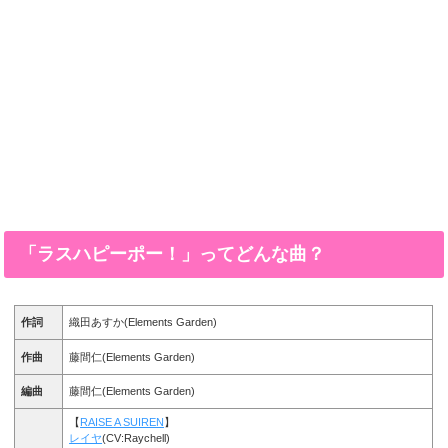
「ラスハピーポー！」ってどんな曲？
作詞
織田あすか(Elements Garden)
作曲
藤間仁(Elements Garden)
編曲
藤間仁(Elements Garden)
【
RAISE A SUIREN
】
レイヤ
(CV:Raychell)