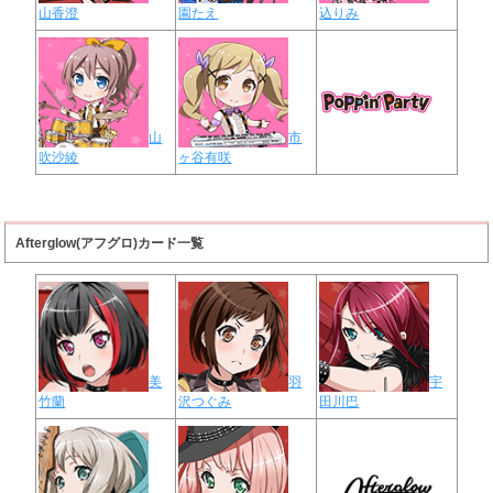
山香澄
園たえ
込りみ
山
市
吹沙綾
ヶ谷有咲
Afterglow(アフグロ)カード一覧
美
羽
宇
竹蘭
沢つぐみ
田川巴