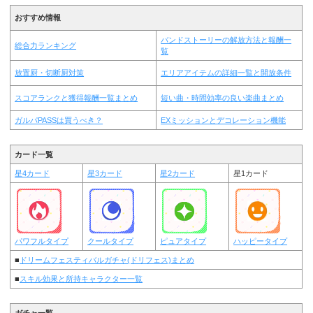
おすすめ情報
バンドストーリーの解放方法と報酬一
総合力ランキング
覧
放置厨・切断厨対策
エリアアイテムの詳細一覧と開放条件
スコアランクと獲得報酬一覧まとめ
短い曲・時間効率の良い楽曲まとめ
ガルパPASSは買うべき？
EXミッションとデコレーション機能
カード一覧
星4カード
星3カード
星2カード
星1カード
パワフルタイプ
クールタイプ
ピュアタイプ
ハッピータイプ
■
ドリームフェスティバルガチャ(ドリフェス)まとめ
■
スキル効果と所持キャラクター一覧
ガチャ一覧