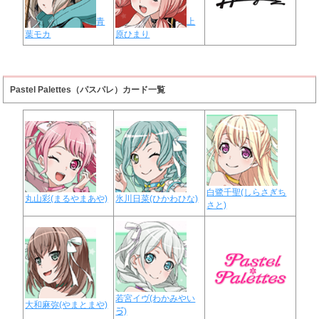
青
上
葉モカ
原ひまり
Pastel Palettes（パスパレ）カード一覧
白鷺千聖(しらさぎち
丸山彩(まるやまあや)
氷川日菜(ひかわひな)
さと)
若宮イヴ(わかみやい
大和麻弥(やまとまや)
ゔ)