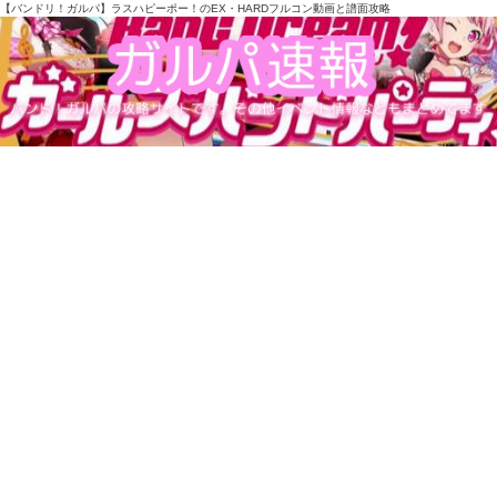
【バンドリ！ガルパ】ラスハピーポー！のEX・HARDフルコン動画と譜面攻略