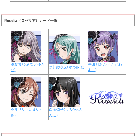
Roselia（ロゼリア）カード一覧
湊友希那(みなとゆき
宇田川あこ(うだがわ
氷川紗夜(ひかわさよ)
な)
あこ)
今井リサ（いまいり
白金燐子(しろかねり
さ）
んこ)