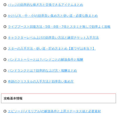
バッジの効率的な稼ぎ方と交換できるアイテムまとめ
かけら(大・中・小)の効率良い集め方と使い道・必要な数まとめ
ライブブースト回復方法・5倍・6倍・7倍とスタミナ無しで効率よく攻略
キャラクターレベル上げの効率良い方法と練習チケット入手方法
スターの入手方法・使い道・貯め方まとめ【裏ワザは本当？】
バンドストーリーとは？バンドごとの解放条件と報酬
バンドランクとは？効率的な上げ方・報酬まとめ
奇跡のクリスタルの入手方法と効率良い集め方
攻略基本情報
エピソード(メモリアル)の解放条件と上昇ステータス値と必要素材