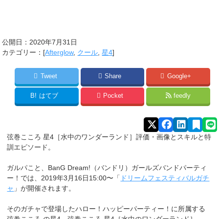
公開日：
2020年7月31日
カテゴリー：[
Afterglow
,
クール
,
星4
]
Tweet
Share
Google+
B!
はてブ
Pocket
feedly
弦巻こころ 星4［水中のワンダーランド］評価・画像とスキルと特
訓エピソード。
ガルパこと、BanG Dream!（バンドリ）ガールズバンドパーティ
ー！では、2019年3月16日15:00〜「
ドリームフェスティバルガチ
ャ
」が開催されます。
そのガチャで登場したハロー！ハッピーパーティー！に所属する