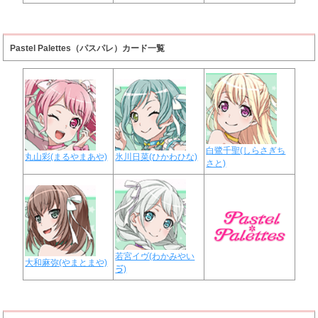
Pastel Palettes（パスパレ）カード一覧
白鷺千聖(しらさぎち
丸山彩(まるやまあや)
氷川日菜(ひかわひな)
さと)
若宮イヴ(わかみやい
大和麻弥(やまとまや)
ゔ)