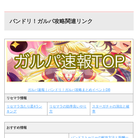
バンドリ！ガルパ攻略関連リンク
ガルパ速報｜バンドリ！ガルパ攻略まとめイベントDB
リセマラ情報
リセマラ当たり星4ラン
リセマラの効率良いやり
スターガチャの演出と確
キング
方
率
おすすめ情報
バンドストーリーの解放方法と報酬一