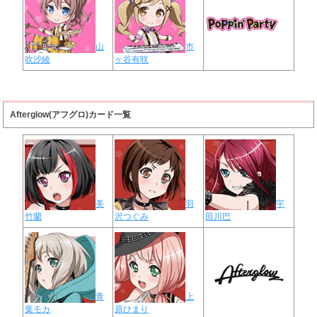
山
市
吹沙綾
ヶ谷有咲
Afterglow(アフグロ)カード一覧
美
羽
宇
竹蘭
沢つぐみ
田川巴
青
上
葉モカ
原ひまり