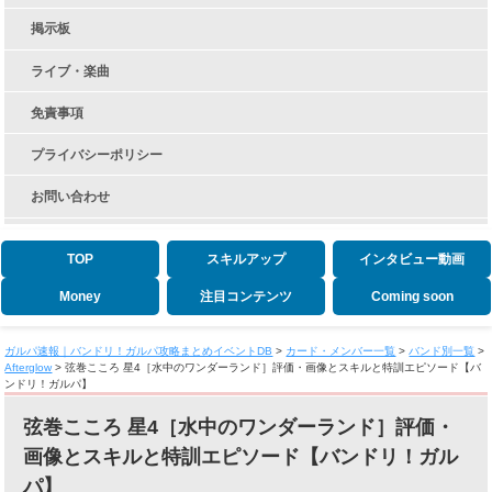
掲示板
ライブ・楽曲
免責事項
プライバシーポリシー
お問い合わせ
TOP
スキルアップ
インタビュー動画
Money
注目コンテンツ
Coming soon
ガルパ速報｜バンドリ！ガルパ攻略まとめイベントDB
>
カード・メンバー一覧
>
バンド別一覧
>
Afterglow
>
弦巻こころ 星4［水中のワンダーランド］評価・画像とスキルと特訓エピソード【バ
ンドリ！ガルパ】
弦巻こころ 星4［水中のワンダーランド］評価・
画像とスキルと特訓エピソード【バンドリ！ガル
パ】