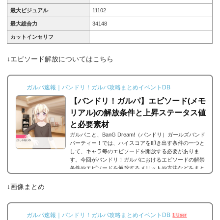
最大ビジュアル
11102
最大総合力
34148
カットインセリフ
↓エピソード解放についてはこちら
ガルパ速報｜バンドリ！ガルパ攻略まとめイベントDB
【バンドリ！ガルパ】エピソード(メモ
リアル)の解放条件と上昇ステータス値
と必要素材
ガルパこと、BanG Dream!（バンドリ）ガールズバンド
パーティー！では、ハイスコアを叩き出す条件の一つと
して、キャラ毎のエピソードを開放する必要がありま
す。今回がバンドリ！ガルパにおけるエピソードの解禁
条件やエピソードを解放するメリットや方法などをまと
めました。エピソードとは？エピソードとは、各キャラ
に用意されているもので、各キャラのそのエピソードタ
↓画像まとめ
イトルに因んだメンバー独自の話を見ることができま
す。エピソードは各キャラクターの詳細にあり、解放す
ることでそのタイトルに纏わるエピソードを視聴できる
ガルパ速報｜バンドリ！ガルパ攻略まとめイベントDB
1 User
よ...