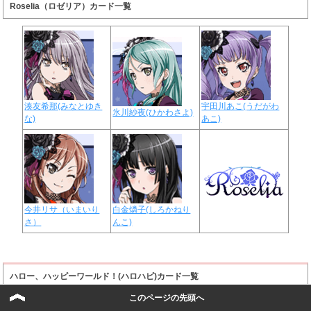
Roselia（ロゼリア）カード一覧
湊友希那(みなとゆき
宇田川あこ(うだがわ
氷川紗夜(ひかわさよ)
な)
あこ)
今井リサ（いまいり
白金燐子(しろかねり
さ）
んこ)
ハロー、ハッピーワールド！(ハロハピ)カード一覧
このページの先頭へ