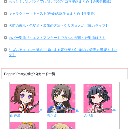
もっと！ガルパライフ(ガルパラ)の4コマ漫画まとめ【過去分掲載】
キャラクター・キャスト(声優)の誕生日まとめ【生誕祭】
名前の表示・色変え・装飾の方法・やり方まとめ【協力ライブ】
カバー楽曲リクエストアンケートでみんなが選んだ楽曲は？！
リズムアイコンの速さ11.0にする裏ワザ！0.1刻みで設定も可能！【バ
グ】
Poppin`Party(ポピパ)カード一覧
戸
花
牛
山香澄
園たえ
込りみ