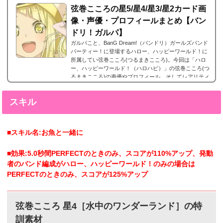
弦巻こころの星5/星4/星3/星2カード画
像・声優・プロフィールまとめ【バン
ドリ！ガルパ】
ガルパこと、BanG Dream!（バンドリ）ガールズバンド
パーティー！に登場するハロー、ハッピーワールド！に
所属してい弦巻こころ(つるまきこころ)。今回は「ハロ
ー、ハッピーワールド！（ハロハピ）」の弦巻こころ(つ
るまきこころ)の声優やプロフィール、そしてレアリティ
ー別カード画像のまとめになります。弦巻こころ(つるま
きこころ) 星5カードまとめ弦巻こころ(つるまきこころ)
スキル
の星5カードまとめです。弦巻こころ 星5［スマイル大行
進♪］特訓前特訓後2023年3月16日追加。弦巻こころ 星5
［真夏のトレジャー］の星5。 弦巻こころ 星5...
■スキル名:お魚と一緒に
■効果:5.0秒間PERFECTのときのみ、スコアが110%アップ、発動
者のバンド編成がハロー、ハッピーワールド！のみの場合は
PERFECTのときのみ、スコアが125%アップ
弦巻こころ 星4［水中のワンダーランド］の特
訓素材