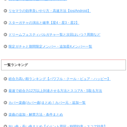
リセマラの効率良いやり方・高速方法【ios/Android】
スターガチャの演出と確率【星4・星3・星2】
ドリームフェスティバルガチャ一覧と次回はいつ？周期など
限定ガチャと期間限定メンバー・追加星4メンバー一覧
一覧ランキング
総合力高い順ランキング【パワフル・クール・ピュア・ハッピー】
最速で総合力12万以上到達させる方法とスコアA・S取る方法
カバー楽曲(カバー曲)まとめ！カバー元・追加一覧
楽曲の追加・解禁方法・条件まとめ
短い曲・長い曲まとめ【イベント周回・時間効率・スコア効率】