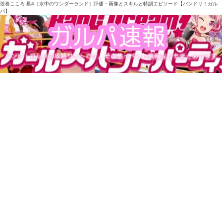
弦巻こころ 星4［水中のワンダーランド］評価・画像とスキルと特訓エピソード【バンドリ！ガル
パ】