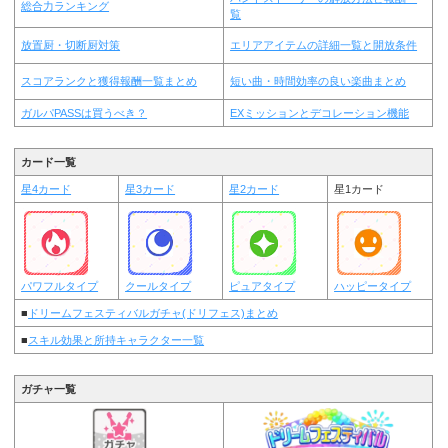
総合力ランキング
覧
放置厨・切断厨対策
エリアアイテムの詳細一覧と開放条件
スコアランクと獲得報酬一覧まとめ
短い曲・時間効率の良い楽曲まとめ
ガルパPASSは買うべき？
EXミッションとデコレーション機能
カード一覧
星4カード
星3カード
星2カード
星1カード
パワフルタイプ
クールタイプ
ピュアタイプ
ハッピータイプ
■
ドリームフェスティバルガチャ(ドリフェス)まとめ
■
スキル効果と所持キャラクター一覧
ガチャ一覧