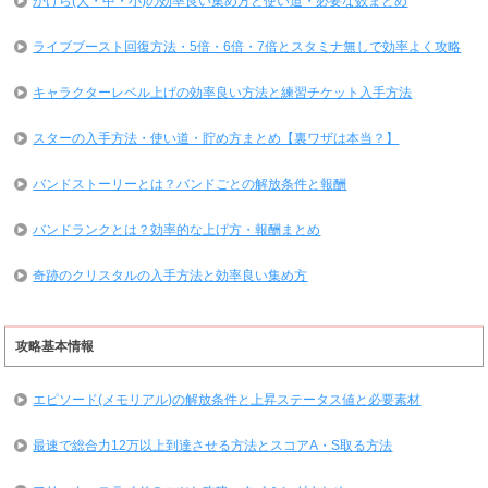
かけら(大・中・小)の効率良い集め方と使い道・必要な数まとめ
ライブブースト回復方法・5倍・6倍・7倍とスタミナ無しで効率よく攻略
キャラクターレベル上げの効率良い方法と練習チケット入手方法
スターの入手方法・使い道・貯め方まとめ【裏ワザは本当？】
バンドストーリーとは？バンドごとの解放条件と報酬
バンドランクとは？効率的な上げ方・報酬まとめ
奇跡のクリスタルの入手方法と効率良い集め方
攻略基本情報
エピソード(メモリアル)の解放条件と上昇ステータス値と必要素材
最速で総合力12万以上到達させる方法とスコアA・S取る方法