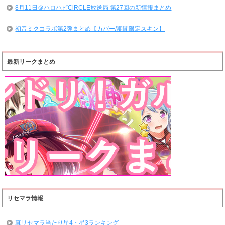
8月11日＠ハロハピCiRCLE放送局 第27回の新情報まとめ
初音ミクコラボ第2弾まとめ【カバー/期間限定スキン】
最新リークまとめ
リセマラ情報
真リセマラ当たり星4・星3ランキング