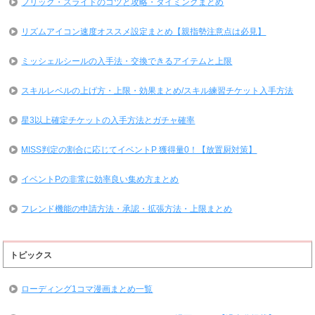
フリック・スライドのコツと攻略・タイミングまとめ
リズムアイコン速度オススメ設定まとめ【親指勢注意点は必見】
ミッシェルシールの入手法・交換できるアイテムと上限
スキルレベルの上げ方・上限・効果まとめ/スキル練習チケット入手方法
星3以上確定チケットの入手方法とガチャ確率
MISS判定の割合に応じてイベントP 獲得量0！【放置厨対策】
イベントPの非常に効率良い集め方まとめ
フレンド機能の申請方法・承認・拡張方法・上限まとめ
トピックス
ローディング1コマ漫画まとめ一覧