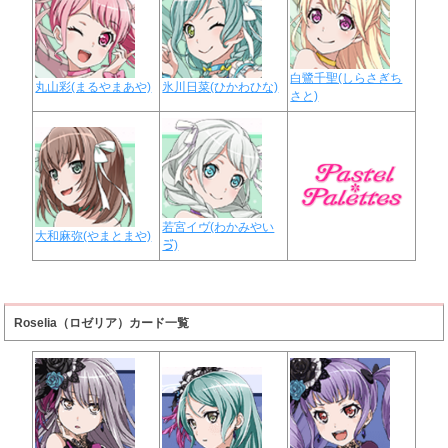
白鷺千聖(しらさぎち
丸山彩(まるやまあや)
氷川日菜(ひかわひな)
さと)
若宮イヴ(わかみやい
大和麻弥(やまとまや)
ゔ)
Roselia（ロゼリア）カード一覧