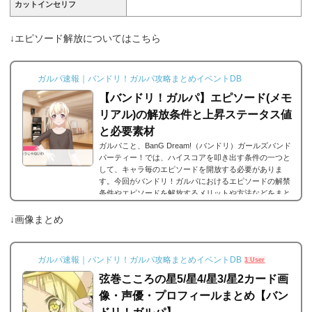
カットインセリフ
↓エピソード解放についてはこちら
ガルパ速報｜バンドリ！ガルパ攻略まとめイベントDB
【バンドリ！ガルパ】エピソード(メモ
リアル)の解放条件と上昇ステータス値
と必要素材
ガルパこと、BanG Dream!（バンドリ）ガールズバンド
パーティー！では、ハイスコアを叩き出す条件の一つと
して、キャラ毎のエピソードを開放する必要がありま
す。今回がバンドリ！ガルパにおけるエピソードの解禁
条件やエピソードを解放するメリットや方法などをまと
めました。エピソードとは？エピソードとは、各キャラ
に用意されているもので、各キャラのそのエピソードタ
↓画像まとめ
イトルに因んだメンバー独自の話を見ることができま
す。エピソードは各キャラクターの詳細にあり、解放す
ることでそのタイトルに纏わるエピソードを視聴できる
ガルパ速報｜バンドリ！ガルパ攻略まとめイベントDB
1 User
よ...
弦巻こころの星5/星4/星3/星2カード画
像・声優・プロフィールまとめ【バン