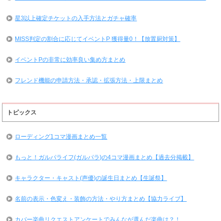
星3以上確定チケットの入手方法とガチャ確率
MISS判定の割合に応じてイベントP 獲得量0！【放置厨対策】
イベントPの非常に効率良い集め方まとめ
フレンド機能の申請方法・承認・拡張方法・上限まとめ
トピックス
ローディング1コマ漫画まとめ一覧
もっと！ガルパライフ(ガルパラ)の4コマ漫画まとめ【過去分掲載】
キャラクター・キャスト(声優)の誕生日まとめ【生誕祭】
名前の表示・色変え・装飾の方法・やり方まとめ【協力ライブ】
カバー楽曲リクエストアンケートでみんなが選んだ楽曲は？！