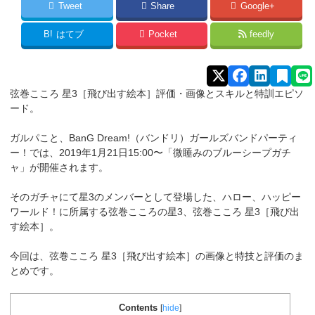
Tweet
Share
Google+
B!
はてブ
Pocket
feedly
弦巻こころ 星3［飛び出す絵本］評価・画像とスキルと特訓エピソ
ード。
ガルパこと、BanG Dream!（バンドリ）ガールズバンドパーティ
ー！では、2019年1月21日15:00〜「微睡みのブルーシープガチ
ャ」が開催されます。
そのガチャにて星3のメンバーとして登場した、ハロー、ハッピー
ワールド！に所属する弦巻こころ
の星3、弦巻こころ 星3［飛び出
す絵本］。
今回は、弦巻こころ 星3［飛び出す絵本］の画像と特技と評価のま
とめです。
Contents
[
hide
]