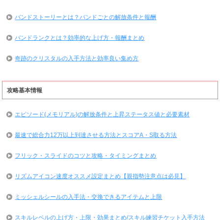
バンドストーリーとは？バンドごとの解放条件と報酬
バンドランクとは？効率的な上げ方・報酬まとめ
奇跡のクリスタルの入手方法と効率良い集め方
攻略基本情報
エピソード(メモリアル)の解放条件と上昇ステータス値と必要素材
最速で総合力12万以上到達させる方法とスコアA・S取る方法
フリック・スライドのコツと攻略・タイミングまとめ
リズムアイコン速度オススメ設定まとめ【親指勢注意点は必見】
ミッシェルシールの入手法・交換できるアイテムと上限
スキルレベルの上げ方・上限・効果まとめ/スキル練習チケット入手方法