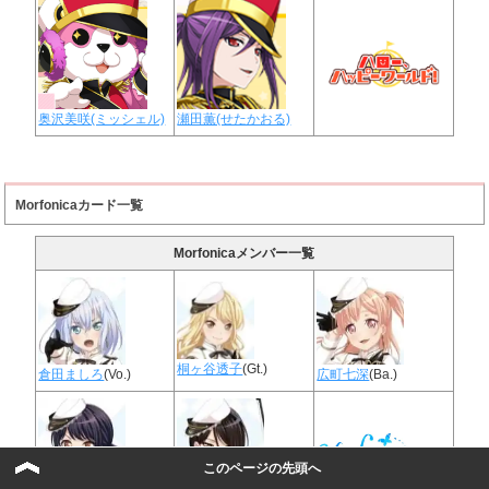
奥沢美咲(ミッシェル)
瀬田薫(せたかおる)
Morfonicaカード一覧
Morfonicaメンバー一覧
桐ヶ谷透子
(Gt.)
倉田ましろ
(Vo.)
広町七深
(Ba.)
このページの先頭へ