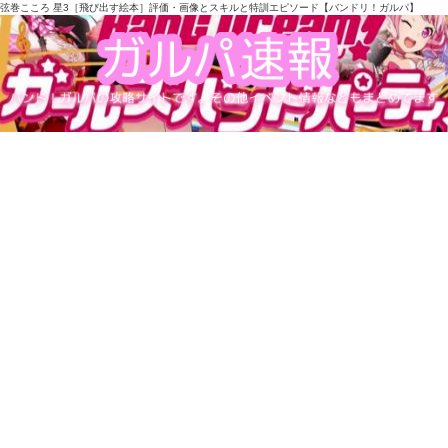
弦巻こころ 星3［飛び出す絵本］評価・画像とスキルと特訓エピソード【バンドリ！ガルパ】