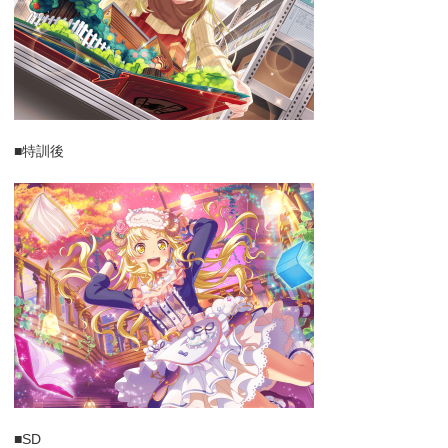
■特訓後
■SD