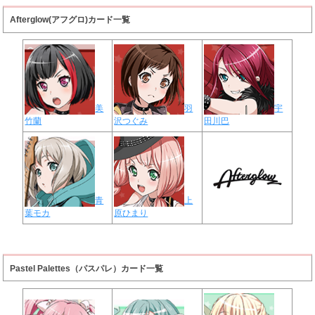
Afterglow(アフグロ)カード一覧
美
羽
宇
竹蘭
沢つぐみ
田川巴
青
上
葉モカ
原ひまり
Pastel Palettes（パスパレ）カード一覧