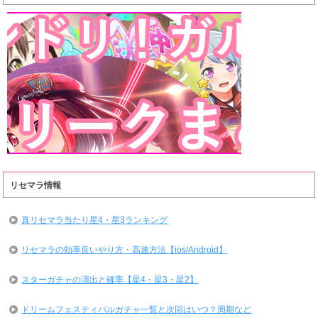
リセマラ情報
真リセマラ当たり星4・星3ランキング
リセマラの効率良いやり方・高速方法【ios/Android】
スターガチャの演出と確率【星4・星3・星2】
ドリームフェスティバルガチャ一覧と次回はいつ？周期など