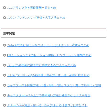
スコアランク別と獲得報酬一覧まとめ
スタンプ/レアスタンプ画像と入手方法まとめ
効率関連
ガルパPASSは買うべき？メリット・デメリット・注意点まとめ
EXミッションとデコレーション機能・ピンズ・レーン報酬まとめ
バッジの効率的な稼ぎ方と交換できるアイテムまとめ
かけら(大・中・小)の効率良い集め方と使い道・必要な数まとめ
ライブブースト回復方法・5倍・6倍・7倍とスタミナ無しで効率よく攻略
キャラクターレベル上げの効率良い方法と練習チケット入手方法
スターの入手方法・使い道・貯め方まとめ【裏ワザは本当？】