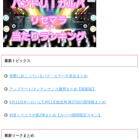
最新トピックス
実際に起こっているバグ・エラー不具合まとめ
アップデート/メンテンナンス履歴まとめ【最新版】
8月11日＠ハロハピCiRCLE放送局 第27回の新情報まとめ
初音ミクコラボ第2弾まとめ【カバー/期間限定スキン】
最新リークまとめ