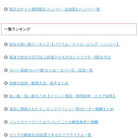
限定ガチャと期間限定メンバー・追加星4メンバー一覧
一覧ランキング
総合力高い順ランキング【パワフル・クール・ピュア・ハッピー】
最速で総合力12万以上到達させる方法とスコアA・S取る方法
カバー楽曲(カバー曲)まとめ！カバー元・追加一覧
楽曲の追加・解禁方法・条件まとめ
短い曲・長い曲まとめ【イベント周回・時間効率・スコア効率】
過去に開催されたランキングイベント一覧/ボーダー報酬まとめ
バンドストーリーとは？バンドごとの解放条件と報酬
エリアの解放方法/設置できるエリアアイテム一覧