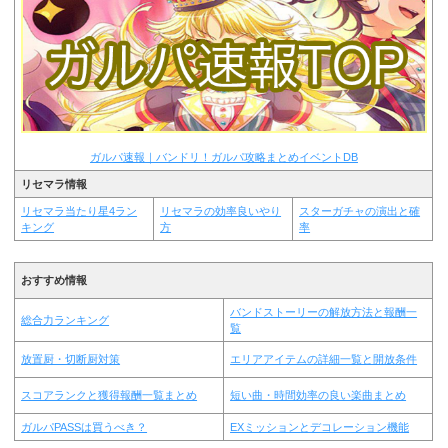
ガルパ速報｜バンドリ！ガルパ攻略まとめイベントDB
リセマラ情報
リセマラ当たり星4ラン
リセマラの効率良いやり
スターガチャの演出と確
キング
方
率
おすすめ情報
バンドストーリーの解放方法と報酬一
総合力ランキング
覧
放置厨・切断厨対策
エリアアイテムの詳細一覧と開放条件
スコアランクと獲得報酬一覧まとめ
短い曲・時間効率の良い楽曲まとめ
ガルパPASSは買うべき？
EXミッションとデコレーション機能