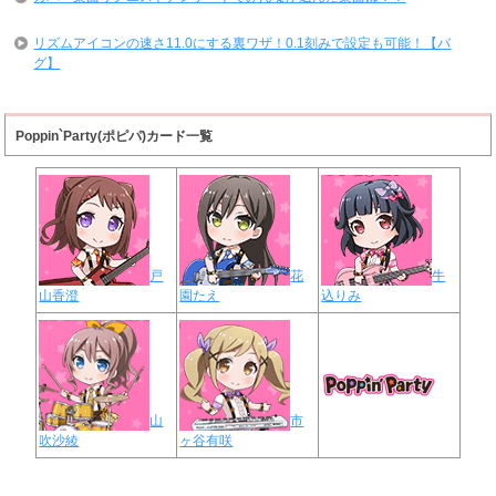
リズムアイコンの速さ11.0にする裏ワザ！0.1刻みで設定も可能！【バ
グ】
Poppin`Party(ポピパ)カード一覧
戸
花
牛
山香澄
園たえ
込りみ
山
市
吹沙綾
ヶ谷有咲