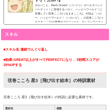
ドリ！ガルパ】
ガルパこと、BanG Dream!（バンドリ）ガールズバンド
パーティー！に登場するハロー、ハッピーワールド！に
所属してい弦巻こころ(つるまきこころ)。今回は「ハロ
ー、ハッピーワールド！（ハロハピ）」の弦巻こころ(つ
るまきこころ)の声優やプロフィール、そしてレアリティ
ー別カード画像のまとめになります。弦巻こころ(つるま
きこころ) 星5カードまとめ弦巻こころ(つるまきこころ)
スキル
の星5カードまとめです。弦巻こころ 星5［スマイル大行
進♪］特訓前特訓後2023年3月16日追加。弦巻こころ 星5
［真夏のトレジャー］の星5。 弦巻こころ 星5...
■スキル名:連続でんぐり返し
■効果:GREAT以上がすべてPERFECTになり 、5秒間スコアが
30%UPする
弦巻こころ 星3［飛び出す絵本］の特訓素材
弦巻こころ 星3［飛び出す絵本］の特訓に必要な素材です。
素材名
個数