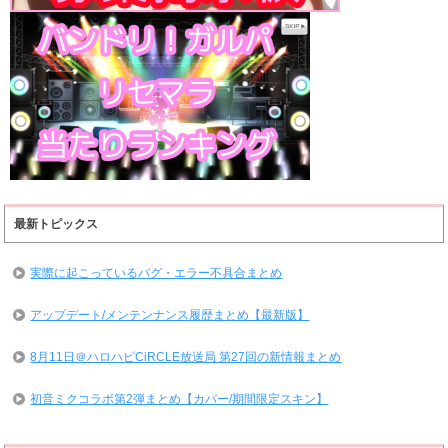
最新トピックス
実際に起こっているバグ・エラー不具合まとめ
アップデート/メンテンナンス履歴まとめ【最新版】
8月11日＠ハロハピCiRCLE放送局 第27回の新情報まとめ
初音ミクコラボ第2弾まとめ【カバー/期間限定スキン】