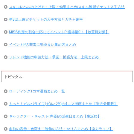
スキルレベルの上げ方・上限・効果まとめ/スキル練習チケット入手方法
星3以上確定チケットの入手方法とガチャ確率
MISS判定の割合に応じてイベントP 獲得量0！【放置厨対策】
イベントPの非常に効率良い集め方まとめ
フレンド機能の申請方法・承認・拡張方法・上限まとめ
トピックス
ローディング1コマ漫画まとめ一覧
もっと！ガルパライフ(ガルパラ)の4コマ漫画まとめ【過去分掲載】
キャラクター・キャスト(声優)の誕生日まとめ【生誕祭】
名前の表示・色変え・装飾の方法・やり方まとめ【協力ライブ】