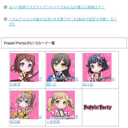
カバー楽曲リクエストアンケートでみんなが選んだ楽曲は？！
リズムアイコンの速さ11.0にする裏ワザ！0.1刻みで設定も可能！【バ
グ】
Poppin`Party(ポピパ)カード一覧
戸
花
牛
山香澄
園たえ
込りみ
山
市
吹沙綾
ヶ谷有咲