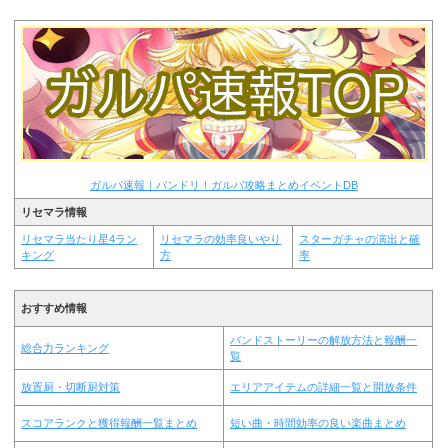
ガルパ速報｜バンドリ！ガルパ攻略まとめイベントDB
リセマラ情報
リセマラ当たり星4ラン
リセマラの効率良いやり
スターガチャの演出と確
キング
方
率
おすすめ情報
バンドストーリーの解放方法と報酬一
総合力ランキング
覧
放置厨・切断厨対策
エリアアイテムの詳細一覧と開放条件
スコアランクと獲得報酬一覧まとめ
短い曲・時間効率の良い楽曲まとめ