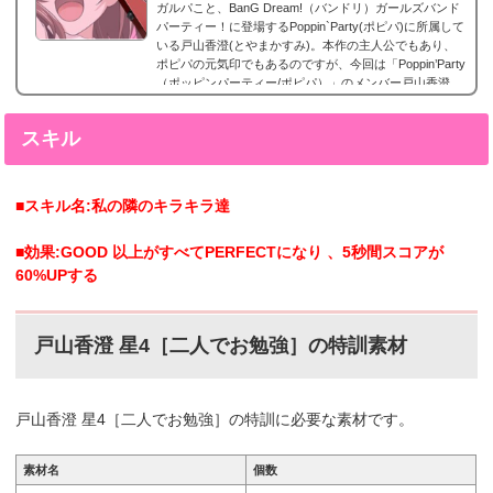
ガルパこと、BanG Dream!（バンドリ）ガールズバンド
パーティー！に登場するPoppin`Party(ポピパ)に所属して
いる戸山香澄(とやまかすみ)。本作の主人公でもあり、
ポピパの元気印でもあるのですが、今回は「Poppin’Party
（ポッピンパーティー/ポピパ）」のメンバー戸山香澄
（とやまかすみ）の声優やプロフィール、そしてレアリ
ティー別カード画像のまとめになります。戸山香澄 星5
スキル
カードまとめ戸山香澄の星4カードまとめです。戸山香澄
星5［バイト、始めました！］特訓前特訓後2023年3月16
日追加。香澄の星5。戸山香澄 星5［実行委員長...
■スキル名:私の隣のキラキラ達
■効果:GOOD 以上がすべてPERFECTになり 、5秒間スコアが
60%UPする
戸山香澄 星4［二人でお勉強］の特訓素材
戸山香澄 星4［二人でお勉強］の特訓に必要な素材です。
素材名
個数