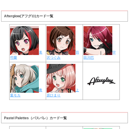
Afterglow(アフグロ)カード一覧
美
羽
宇
竹蘭
沢つぐみ
田川巴
青
上
葉モカ
原ひまり
Pastel Palettes（パスパレ）カード一覧