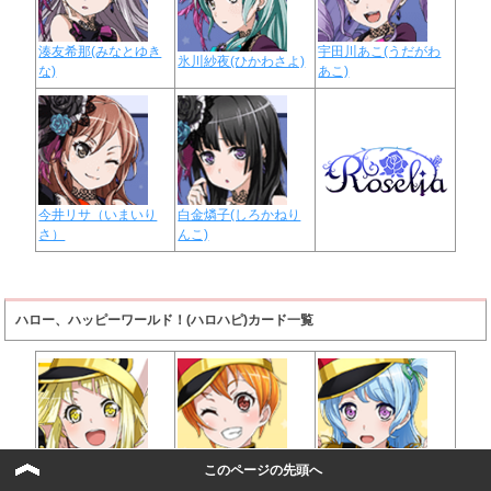
湊友希那(みなとゆき
宇田川あこ(うだがわ
氷川紗夜(ひかわさよ)
な)
あこ)
今井リサ（いまいり
白金燐子(しろかねり
さ）
んこ)
ハロー、ハッピーワールド！(ハロハピ)カード一覧
このページの先頭へ
弦巻こころ(つるまき
北沢はぐみ(きたざわ
松原花音(まつばらか