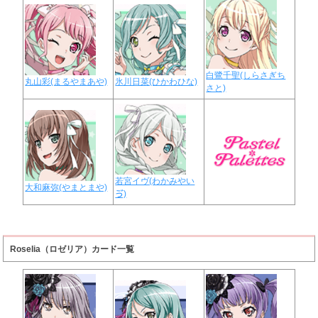
白鷺千聖(しらさぎち
丸山彩(まるやまあや)
氷川日菜(ひかわひな)
さと)
若宮イヴ(わかみやい
大和麻弥(やまとまや)
ゔ)
Roselia（ロゼリア）カード一覧