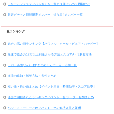
ドリームフェスティバルガチャ一覧と次回はいつ？周期など
限定ガチャと期間限定メンバー・追加星4メンバー一覧
一覧ランキング
総合力高い順ランキング【パワフル・クール・ピュア・ハッピー】
最速で総合力12万以上到達させる方法とスコアA・S取る方法
カバー楽曲(カバー曲)まとめ！カバー元・追加一覧
楽曲の追加・解禁方法・条件まとめ
短い曲・長い曲まとめ【イベント周回・時間効率・スコア効率】
過去に開催されたランキングイベント一覧/ボーダー報酬まとめ
バンドストーリーとは？バンドごとの解放条件と報酬