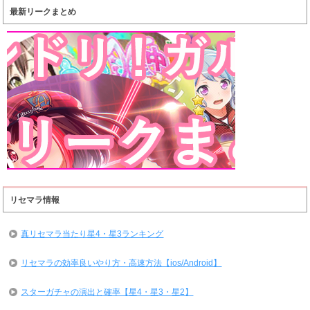
最新リークまとめ
リセマラ情報
真リセマラ当たり星4・星3ランキング
リセマラの効率良いやり方・高速方法【ios/Android】
スターガチャの演出と確率【星4・星3・星2】