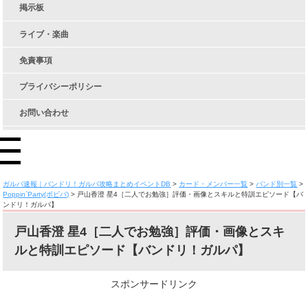
掲示板
ライブ・楽曲
免責事項
プライバシーポリシー
お問い合わせ
ガルパ速報｜バンドリ！ガルパ攻略まとめイベントDB
>
カード・メンバー一覧
>
バンド別一覧
>
Poppin`Party(ポピパ)
>
戸山香澄 星4［二人でお勉強］評価・画像とスキルと特訓エピソード【バ
ンドリ！ガルパ】
戸山香澄 星4［二人でお勉強］評価・画像とスキ
ルと特訓エピソード【バンドリ！ガルパ】
スポンサードリンク