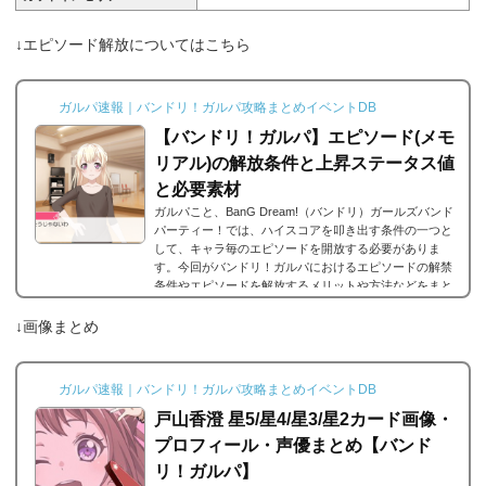
↓エピソード解放についてはこちら
ガルパ速報｜バンドリ！ガルパ攻略まとめイベントDB
【バンドリ！ガルパ】エピソード(メモ
リアル)の解放条件と上昇ステータス値
と必要素材
ガルパこと、BanG Dream!（バンドリ）ガールズバンド
パーティー！では、ハイスコアを叩き出す条件の一つと
して、キャラ毎のエピソードを開放する必要がありま
す。今回がバンドリ！ガルパにおけるエピソードの解禁
条件やエピソードを解放するメリットや方法などをまと
めました。エピソードとは？エピソードとは、各キャラ
に用意されているもので、各キャラのそのエピソードタ
↓画像まとめ
イトルに因んだメンバー独自の話を見ることができま
す。エピソードは各キャラクターの詳細にあり、解放す
ることでそのタイトルに纏わるエピソードを視聴できる
ガルパ速報｜バンドリ！ガルパ攻略まとめイベントDB
よ...
戸山香澄 星5/星4/星3/星2カード画像・
プロフィール・声優まとめ【バンド
リ！ガルパ】