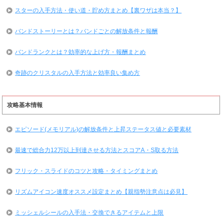
スターの入手方法・使い道・貯め方まとめ【裏ワザは本当？】
バンドストーリーとは？バンドごとの解放条件と報酬
バンドランクとは？効率的な上げ方・報酬まとめ
奇跡のクリスタルの入手方法と効率良い集め方
攻略基本情報
エピソード(メモリアル)の解放条件と上昇ステータス値と必要素材
最速で総合力12万以上到達させる方法とスコアA・S取る方法
フリック・スライドのコツと攻略・タイミングまとめ
リズムアイコン速度オススメ設定まとめ【親指勢注意点は必見】
ミッシェルシールの入手法・交換できるアイテムと上限