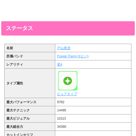
ステータス
名前
戸山香澄
所属バンド
Poppin`Party(ポピパ)
レアリティ
星4
タイプ属性
ピュアタイプ
最大パフォーマンス
9782
最大テクニック
14495
最大ビジュアル
10113
最大総合力
34390
カットインセリフ