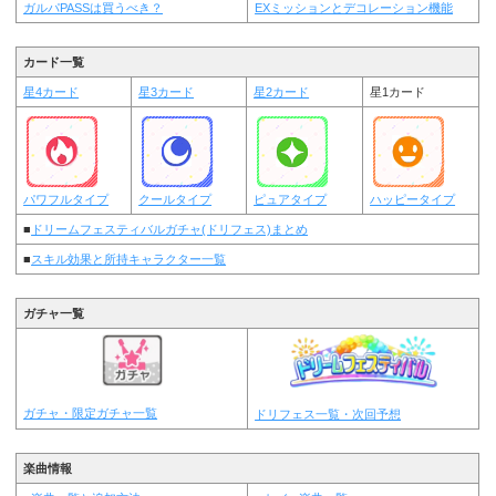
ガルパPASSは買うべき？
EXミッションとデコレーション機能
カード一覧
星4カード
星3カード
星2カード
星1カード
パワフルタイプ
クールタイプ
ピュアタイプ
ハッピータイプ
■
ドリームフェスティバルガチャ(ドリフェス)まとめ
■
スキル効果と所持キャラクター一覧
ガチャ一覧
ガチャ・限定ガチャ一覧
ドリフェス一覧・次回予想
楽曲情報