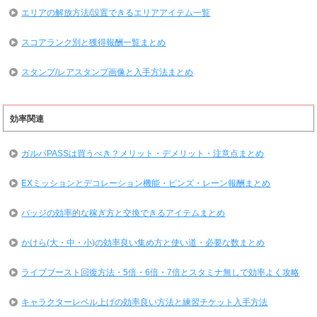
エリアの解放方法/設置できるエリアアイテム一覧
スコアランク別と獲得報酬一覧まとめ
スタンプ/レアスタンプ画像と入手方法まとめ
効率関連
ガルパPASSは買うべき？メリット・デメリット・注意点まとめ
EXミッションとデコレーション機能・ピンズ・レーン報酬まとめ
バッジの効率的な稼ぎ方と交換できるアイテムまとめ
かけら(大・中・小)の効率良い集め方と使い道・必要な数まとめ
ライブブースト回復方法・5倍・6倍・7倍とスタミナ無しで効率よく攻略
キャラクターレベル上げの効率良い方法と練習チケット入手方法