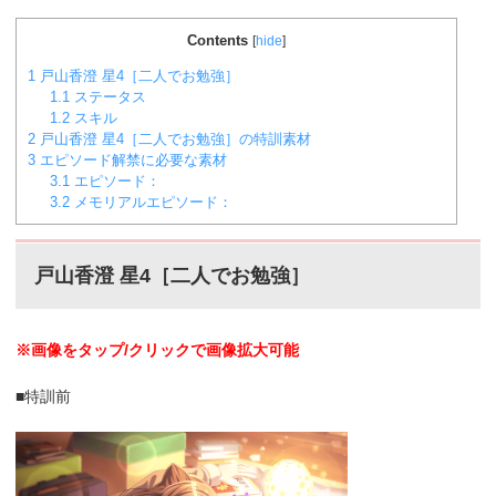
Contents
[
hide
]
1
戸山香澄 星4［二人でお勉強］
1.1
ステータス
1.2
スキル
2
戸山香澄 星4［二人でお勉強］の特訓素材
3
エピソード解禁に必要な素材
3.1
エピソード：
3.2
メモリアルエピソード：
戸山香澄 星4［二人でお勉強］
※画像をタップ/クリックで画像拡大可能
■特訓前