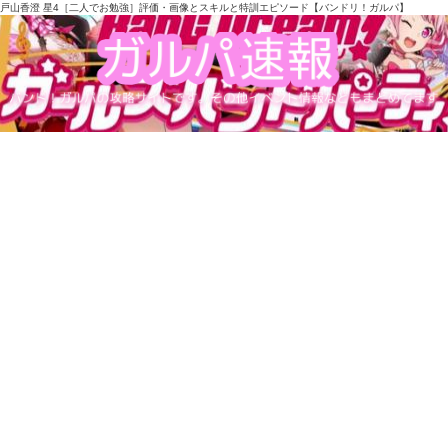
戸山香澄 星4［二人でお勉強］評価・画像とスキルと特訓エピソード【バンドリ！ガルパ】