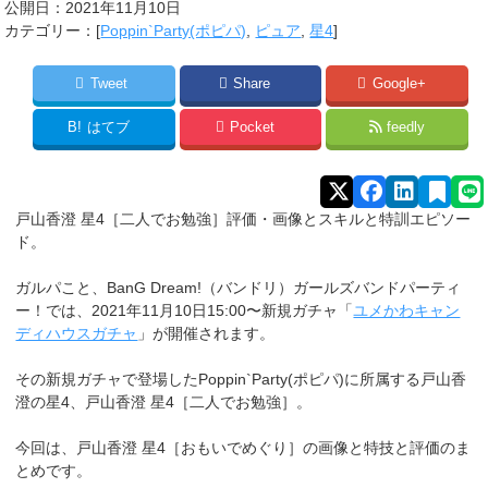
公開日：
2021年11月10日
カテゴリー：[
Poppin`Party(ポピパ)
,
ピュア
,
星4
]
Tweet
Share
Google+
B!
はてブ
Pocket
feedly
戸山香澄 星4［二人でお勉強］評価・画像とスキルと特訓エピソー
ド。
ガルパこと、BanG Dream!（バンドリ）ガールズバンドパーティ
ー！では、2021年11月10日15:00〜新規ガチャ「
ユメかわキャン
ディハウスガチャ
」が開催されます。
その新規ガチャで登場したPoppin`Party(ポピパ)に所属する戸山香
澄
の星4、戸山香澄 星4［二人でお勉強］。
今回は、戸山香澄 星4［おもいでめぐり］の画像と特技と評価のま
とめです。