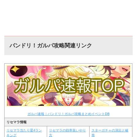
バンドリ！ガルパ攻略関連リンク
ガルパ速報｜バンドリ！ガルパ攻略まとめイベントDB
リセマラ情報
リセマラ当たり星4ラン
リセマラの効率良いやり
スターガチャの演出と確
キング
方
率