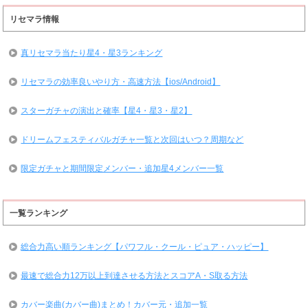
リセマラ情報
真リセマラ当たり星4・星3ランキング
リセマラの効率良いやり方・高速方法【ios/Android】
スターガチャの演出と確率【星4・星3・星2】
ドリームフェスティバルガチャ一覧と次回はいつ？周期など
限定ガチャと期間限定メンバー・追加星4メンバー一覧
一覧ランキング
総合力高い順ランキング【パワフル・クール・ピュア・ハッピー】
最速で総合力12万以上到達させる方法とスコアA・S取る方法
カバー楽曲(カバー曲)まとめ！カバー元・追加一覧