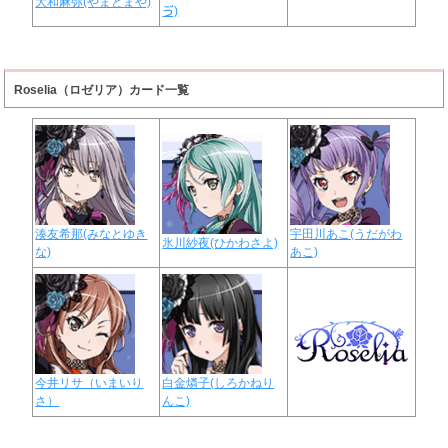
大和麻弥(やまとまや)
ゔ)
Roselia（ロゼリア）カード一覧
湊友希那(みなとゆき
宇田川あこ(うだがわ
氷川紗夜(ひかわさよ)
な)
あこ)
今井リサ（いまいり
白金燐子(しろかねり
さ）
んこ)