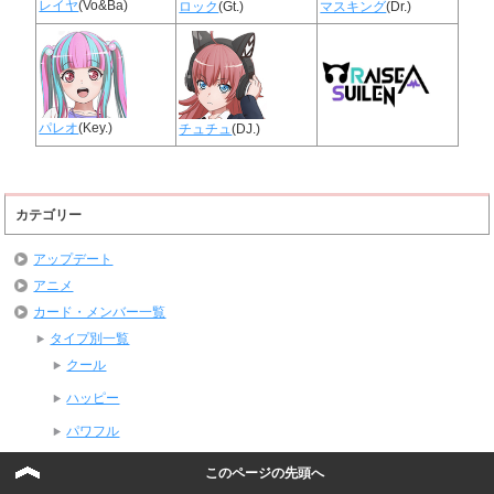
レイヤ
(Vo&Ba)
ロック
(Gt.)
マスキング
(Dr.)
パレオ
(Key.)
チュチュ
(DJ.)
カテゴリー
アップデート
アニメ
カード・メンバー一覧
タイプ別一覧
クール
ハッピー
パワフル
ピュア
このページの先頭へ