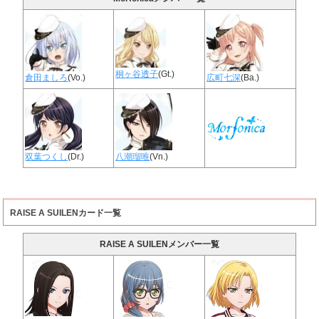
桐ヶ谷透子
(Gt.)
倉田ましろ
(Vo.)
広町七深
(Ba.)
双葉つくし
(Dr.)
八潮瑠唯
(Vn.)
RAISE A SUILENカード一覧
RAISE A SUILENメンバー一覧