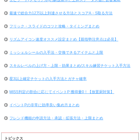
最速で総合力12万以上到達させる方法とスコアA・S取る方法
フリック・スライドのコツと攻略・タイミングまとめ
リズムアイコン速度オススメ設定まとめ【親指勢注意点は必見】
ミッシェルシールの入手法・交換できるアイテムと上限
スキルレベルの上げ方・上限・効果まとめ/スキル練習チケット入手方法
星3以上確定チケットの入手方法とガチャ確率
MISS判定の割合に応じてイベントP 獲得量0！【放置厨対策】
イベントPの非常に効率良い集め方まとめ
フレンド機能の申請方法・承認・拡張方法・上限まとめ
トピックス