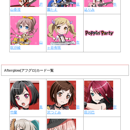
戸
花
牛
山香澄
園たえ
込りみ
山
市
吹沙綾
ヶ谷有咲
Afterglow(アフグロ)カード一覧
美
羽
宇
竹蘭
沢つぐみ
田川巴