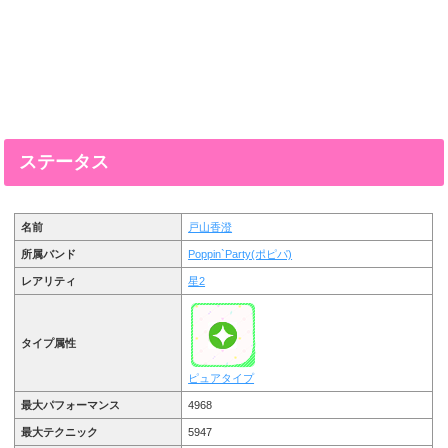
ステータス
名前
戸山香澄
所属バンド
Poppin`Party(ポピパ)
レアリティ
星2
タイプ属性
ピュアタイプ
最大パフォーマンス
4968
最大テクニック
5947