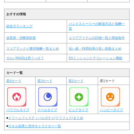
おすすめ情報
バンドストーリーの解放方法と報酬一
総合力ランキング
覧
放置厨・切断厨対策
エリアアイテムの詳細一覧と開放条件
スコアランクと獲得報酬一覧まとめ
短い曲・時間効率の良い楽曲まとめ
ガルパPASSは買うべき？
EXミッションとデコレーション機能
カード一覧
星4カード
星3カード
星2カード
星1カード
パワフルタイプ
クールタイプ
ピュアタイプ
ハッピータイプ
■
ドリームフェスティバルガチャ(ドリフェス)まとめ
■
スキル効果と所持キャラクター一覧