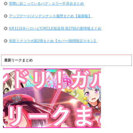
実際に起こっているバグ・エラー不具合まとめ
アップデート/メンテンナンス履歴まとめ【最新版】
8月11日＠ハロハピCiRCLE放送局 第27回の新情報まとめ
初音ミクコラボ第2弾まとめ【カバー/期間限定スキン】
最新リークまとめ