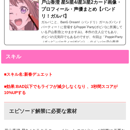
戸山香澄 星5/星4/星3/星2カード画像・
プロフィール・声優まとめ【バンド
リ！ガルパ】
ガルパこと、BanG Dream!（バンドリ）ガールズバンド
パーティー！に登場するPoppin`Party(ポピパ)に所属して
いる戸山香澄(とやまかすみ)。本作の主人公でもあり、
ポピパの元気印でもあるのですが、今回は「Poppin’Party
（ポッピンパーティー/ポピパ）」のメンバー戸山香澄
（とやまかすみ）の声優やプロフィール、そしてレアリ
ティー別カード画像のまとめになります。戸山香澄 星5
スキル
カードまとめ戸山香澄の星4カードまとめです。戸山香澄
星5［バイト、始めました！］特訓前特訓後2023年3月16
日追加。香澄の星5。戸山香澄 星5［実行委員長...
■スキル名:新春デュエット
■効果:BAD以下でもライフが減少しなくなり 、3秒間スコアが
10%UPする
エピソード解禁に必要な素材