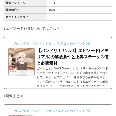
最大ビジュアル
5194
最大総合力
16109
カットインセリフ
↓エピソード解放についてはこちら
ガルパ速報｜バンドリ！ガルパ攻略まとめイベントDB
【バンドリ！ガルパ】エピソード(メモ
リアル)の解放条件と上昇ステータス値
と必要素材
ガルパこと、BanG Dream!（バンドリ）ガールズバンド
パーティー！では、ハイスコアを叩き出す条件の一つと
して、キャラ毎のエピソードを開放する必要がありま
す。今回がバンドリ！ガルパにおけるエピソードの解禁
条件やエピソードを解放するメリットや方法などをまと
めました。エピソードとは？エピソードとは、各キャラ
に用意されているもので、各キャラのそのエピソードタ
↓画像まとめ
イトルに因んだメンバー独自の話を見ることができま
す。エピソードは各キャラクターの詳細にあり、解放す
ることでそのタイトルに纏わるエピソードを視聴できる
ガルパ速報｜バンドリ！ガルパ攻略まとめイベントDB
よ...