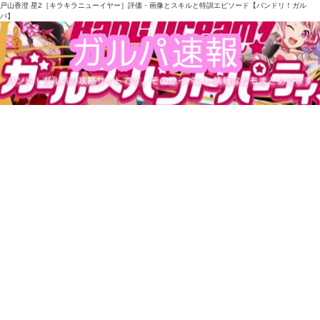
戸山香澄 星2［キラキラニューイヤー］評価・画像とスキルと特訓エピソード【バンドリ！ガル
パ】