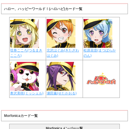
ハロー、ハッピーワールド！(ハロハピ)カード一覧
弦巻こころ(つるまき
北沢はぐみ(きたざわ
松原花音(まつばらか
こころ)
はぐみ)
のん)
奥沢美咲(ミッシェル)
瀬田薫(せたかおる)
Morfonicaカード一覧
Morfonicaメンバー一覧