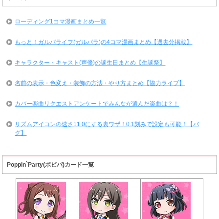
ローディング1コマ漫画まとめ一覧
もっと！ガルパライフ(ガルパラ)の4コマ漫画まとめ【過去分掲載】
キャラクター・キャスト(声優)の誕生日まとめ【生誕祭】
名前の表示・色変え・装飾の方法・やり方まとめ【協力ライブ】
カバー楽曲リクエストアンケートでみんなが選んだ楽曲は？！
リズムアイコンの速さ11.0にする裏ワザ！0.1刻みで設定も可能！【バ
グ】
Poppin`Party(ポピパ)カード一覧