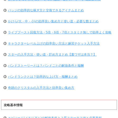
バッジの効率的な稼ぎ方と交換できるアイテムまとめ
かけら(大・中・小)の効率良い集め方と使い道・必要な数まとめ
ライブブースト回復方法・5倍・6倍・7倍とスタミナ無しで効率よく攻略
キャラクターレベル上げの効率良い方法と練習チケット入手方法
スターの入手方法・使い道・貯め方まとめ【裏ワザは本当？】
バンドストーリーとは？バンドごとの解放条件と報酬
バンドランクとは？効率的な上げ方・報酬まとめ
奇跡のクリスタルの入手方法と効率良い集め方
攻略基本情報
エピソード(メモリアル)の解放条件と上昇ステータス値と必要素材