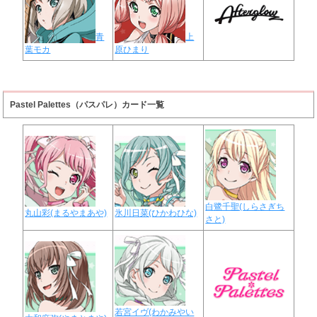
青
上
葉モカ
原ひまり
Pastel Palettes（パスパレ）カード一覧
白鷺千聖(しらさぎち
丸山彩(まるやまあや)
氷川日菜(ひかわひな)
さと)
若宮イヴ(わかみやい