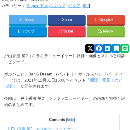
カテゴリー：[
Poppin`Party(ポピパ)
,
ピュア
,
星2
]
Tweet
Share
Google+
B!
はてブ
Pocket
feedly
戸山香澄 星2［キラキラニューイヤー］評価・画像とスキルと特訓
エピソード。
ガルパこと、BanG Dream!（バンドリ）ガールズバンドパーティ
ー！では、2021年12月31日15:00〜イベント「
爛漫！元旦！のど
自慢！
」が開催されます。
今回は、戸山香澄 星2［キラキラニューイヤー］の画像と特技と評
価のまとめです。
Contents
[
hide
]
1
戸山香澄 星2［キラキラニューイヤー］