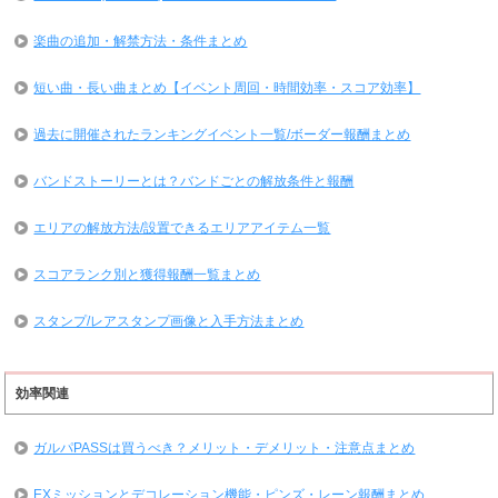
楽曲の追加・解禁方法・条件まとめ
短い曲・長い曲まとめ【イベント周回・時間効率・スコア効率】
過去に開催されたランキングイベント一覧/ボーダー報酬まとめ
バンドストーリーとは？バンドごとの解放条件と報酬
エリアの解放方法/設置できるエリアアイテム一覧
スコアランク別と獲得報酬一覧まとめ
スタンプ/レアスタンプ画像と入手方法まとめ
効率関連
ガルパPASSは買うべき？メリット・デメリット・注意点まとめ
EXミッションとデコレーション機能・ピンズ・レーン報酬まとめ