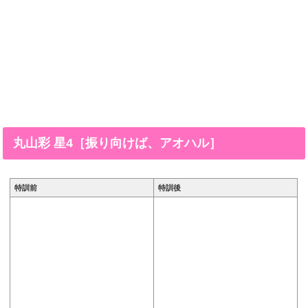
丸山彩 星4［振り向けば、アオハル］
特訓前
特訓後