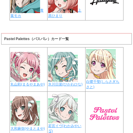
青
上
葉モカ
原ひまり
Pastel Palettes（パスパレ）カード一覧
白鷺千聖(しらさぎち
丸山彩(まるやまあや)
氷川日菜(ひかわひな)
さと)
若宮イヴ(わかみやい
大和麻弥(やまとまや)
ゔ)