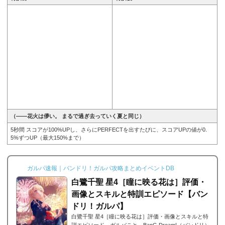
（――花火は儚い。 まるで過ぎ去っていく夏と同じ）
5秒間 スコアが100%UPし、さらにPERFECTを出すたびに、スコアUPの値が0.
5%ずつUP（最大150%まで）
ガルパ速報｜バンドリ！ガルパ攻略まとめイベントDB
白鷺千聖 星4［瞳に映る花は］評価・
画像とスキルと特訓エピソード【バン
ドリ！ガルパ】
白鷺千聖 星4［瞳に映る花は］評価・画像とスキルと特