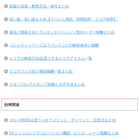
楽曲の追加・解禁方法・条件まとめ
短い曲・長い曲まとめ【イベント周回・時間効率・スコア効率】
過去に開催されたランキングイベント一覧/ボーダー報酬まとめ
バンドストーリーとは？バンドごとの解放条件と報酬
エリアの解放方法/設置できるエリアアイテム一覧
スコアランク別と獲得報酬一覧まとめ
スタンプ/レアスタンプ画像と入手方法まとめ
効率関連
ガルパPASSは買うべき？メリット・デメリット・注意点まとめ
EXミッションとデコレーション機能・ピンズ・レーン報酬まとめ