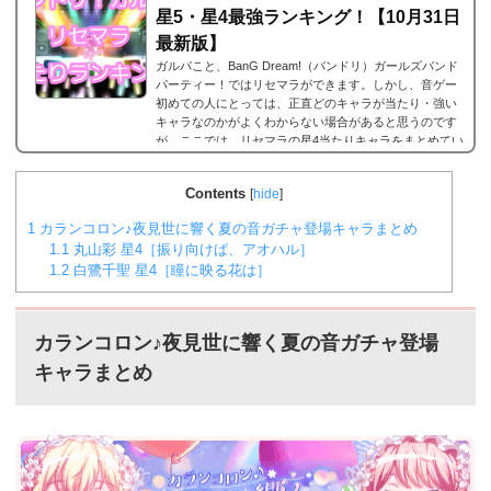
星5・星4最強ランキング！【10月31日
最新版】
ガルパこと、BanG Dream!（バンドリ）ガールズバンド
パーティー！ではリセマラができます。しかし、音ゲー
初めての人にとっては、正直どのキャラが当たり・強い
キャラなのかがよくわからない場合があると思うのです
が、ここでは、リセマラの星4当たりキャラをまとめてい
ます。何十回とリセマラの作業を繰り返している方が多
いと思いますが、是非とも御覧ください。なお、リセマ
Contents
[
hide
]
ラのやり方は以下のリンクで。2023年9月29日更新バン
ドリ！ガルパ 星5/星4が当たる確率は？まずリセマラの
1
カランコロン♪夜見世に響く夏の音ガチャ登場キャラまとめ
当たりランキングの前に、バンドリ！ガルパにおける...
1.1
丸山彩 星4［振り向けば、アオハル］
1.2
白鷺千聖 星4［瞳に映る花は］
カランコロン♪夜見世に響く夏の音ガチャ登場
キャラまとめ