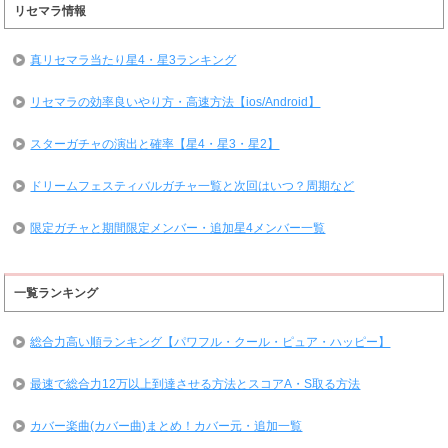
リセマラ情報
真リセマラ当たり星4・星3ランキング
リセマラの効率良いやり方・高速方法【ios/Android】
スターガチャの演出と確率【星4・星3・星2】
ドリームフェスティバルガチャ一覧と次回はいつ？周期など
限定ガチャと期間限定メンバー・追加星4メンバー一覧
一覧ランキング
総合力高い順ランキング【パワフル・クール・ピュア・ハッピー】
最速で総合力12万以上到達させる方法とスコアA・S取る方法
カバー楽曲(カバー曲)まとめ！カバー元・追加一覧