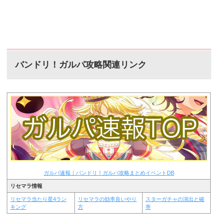
バンドリ！ガルパ攻略関連リンク
ガルパ速報｜バンドリ！ガルパ攻略まとめイベントDB
リセマラ情報
リセマラ当たり星4ラン
リセマラの効率良いやり
スターガチャの演出と確
キング
方
率