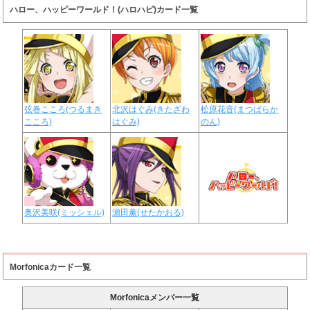
ハロー、ハッピーワールド！(ハロハピ)カード一覧
弦巻こころ(つるまき
北沢はぐみ(きたざわ
松原花音(まつばらか
こころ)
はぐみ)
のん)
奥沢美咲(ミッシェル)
瀬田薫(せたかおる)
Morfonicaカード一覧
Morfonicaメンバー一覧