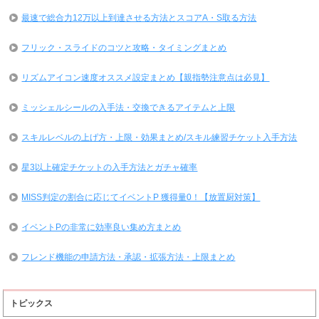
最速で総合力12万以上到達させる方法とスコアA・S取る方法
フリック・スライドのコツと攻略・タイミングまとめ
リズムアイコン速度オススメ設定まとめ【親指勢注意点は必見】
ミッシェルシールの入手法・交換できるアイテムと上限
スキルレベルの上げ方・上限・効果まとめ/スキル練習チケット入手方法
星3以上確定チケットの入手方法とガチャ確率
MISS判定の割合に応じてイベントP 獲得量0！【放置厨対策】
イベントPの非常に効率良い集め方まとめ
フレンド機能の申請方法・承認・拡張方法・上限まとめ
トピックス