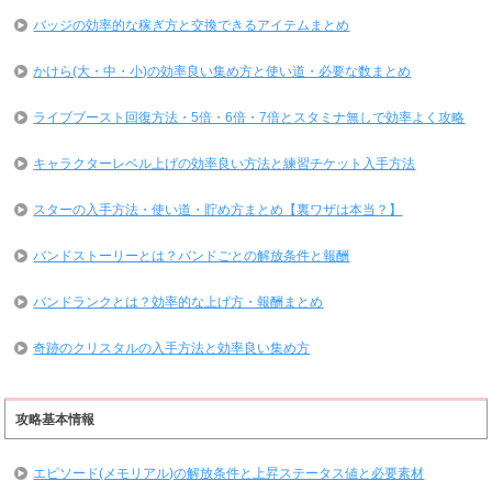
バッジの効率的な稼ぎ方と交換できるアイテムまとめ
かけら(大・中・小)の効率良い集め方と使い道・必要な数まとめ
ライブブースト回復方法・5倍・6倍・7倍とスタミナ無しで効率よく攻略
キャラクターレベル上げの効率良い方法と練習チケット入手方法
スターの入手方法・使い道・貯め方まとめ【裏ワザは本当？】
バンドストーリーとは？バンドごとの解放条件と報酬
バンドランクとは？効率的な上げ方・報酬まとめ
奇跡のクリスタルの入手方法と効率良い集め方
攻略基本情報
エピソード(メモリアル)の解放条件と上昇ステータス値と必要素材