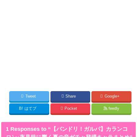
Tweet
Share
Google+
B!
はてブ
Pocket
feedly
1 Responses to “【バンドリ！ガルパ】カランコ