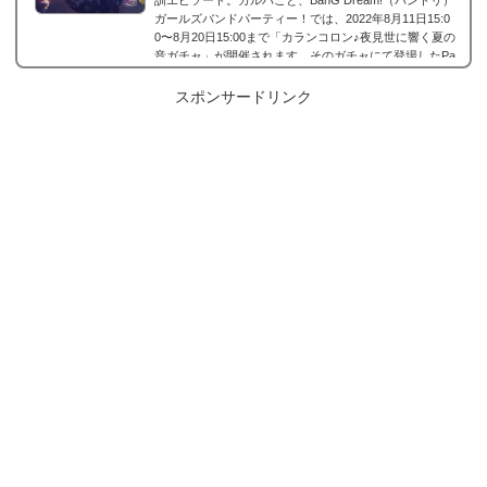
訓エピソード。ガルパこと、BanG Dream!（バンドリ）
ガールズバンドパーティー！では、2022年8月11日15:0
0〜8月20日15:00まで「カランコロン♪夜見世に響く夏の
音ガチャ」が開催されます。そのガチャにて登場したPa
stelPalettesに所属する白鷺千聖の星4、白鷺千聖 星4［瞳
に映る花は］。今回は、白鷺千聖 星4［瞳に映る花は］
スポンサードリンク
の画像と特技と評価のまとめです。白鷺千聖 星4［瞳に
映る花は］※画像をタップ/クリックで画像拡大可能■特
訓前■特訓後■SDステータス名前白鷺千聖(しらさぎち...