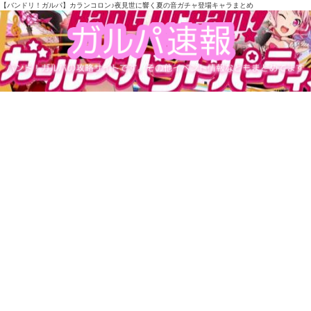
【バンドリ！ガルパ】カランコロン♪夜見世に響く夏の音ガチャ登場キャラまとめ