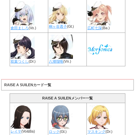
桐ヶ谷透子
(Gt.)
倉田ましろ
(Vo.)
広町七深
(Ba.)
双葉つくし
(Dr.)
八潮瑠唯
(Vn.)
RAISE A SUILENカード一覧
RAISE A SUILENメンバー一覧
レイヤ
(Vo&Ba)
ロック
(Gt.)
マスキング
(Dr.)