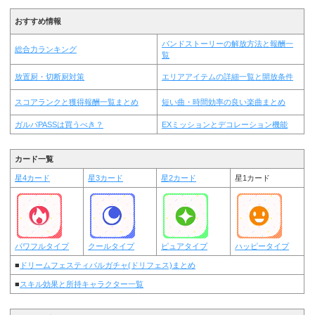
おすすめ情報
バンドストーリーの解放方法と報酬一
総合力ランキング
覧
放置厨・切断厨対策
エリアアイテムの詳細一覧と開放条件
スコアランクと獲得報酬一覧まとめ
短い曲・時間効率の良い楽曲まとめ
ガルパPASSは買うべき？
EXミッションとデコレーション機能
カード一覧
星4カード
星3カード
星2カード
星1カード
パワフルタイプ
クールタイプ
ピュアタイプ
ハッピータイプ
■
ドリームフェスティバルガチャ(ドリフェス)まとめ
■
スキル効果と所持キャラクター一覧