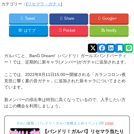
カテゴリー：[
リセマラ・ガチャ
]
Tweet
Share
Google+
B!
はてブ
Pocket
feedly
ガルパこと、BanG Dream!（バンドリ）ガールズバンドパーティ
ー！では、定期的に新キャラ(メンバー)がガチャに追加されます。
ここでは、2022年8月11日15:00〜開催される「カランコロン♪夜
見世に響く夏の音ガチャ」に追加された新キャラについてまとめ
ています。
新メンバーの排出率は特別に高くなっているので、入手したい方
はこの機会を利用しましょう。
ガルパ速報｜バンドリ！ガルパ攻略まとめイベントDB
1 User
【バンドリ！ガルパ】リセマラ当たり