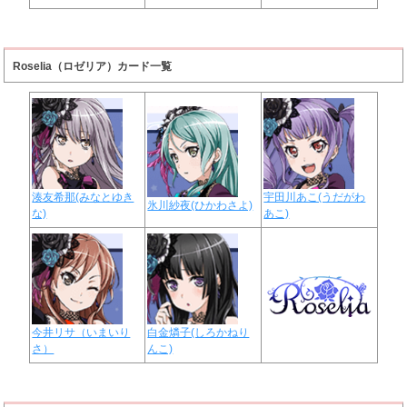
Roselia（ロゼリア）カード一覧
湊友希那(みなとゆき
宇田川あこ(うだがわ
氷川紗夜(ひかわさよ)
な)
あこ)
今井リサ（いまいり
白金燐子(しろかねり
さ）
んこ)