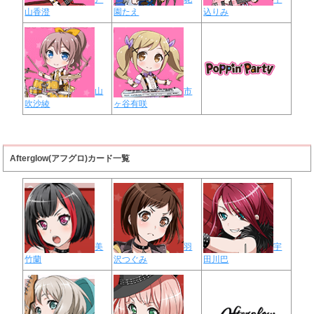
山香澄
園たえ
込りみ
山
市
吹沙綾
ヶ谷有咲
Afterglow(アフグロ)カード一覧
美
羽
宇
竹蘭
沢つぐみ
田川巴