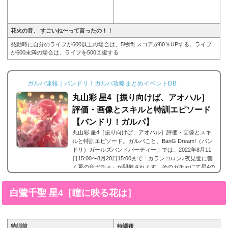
花火の音、 すごいね〜って言ったの！！
発動時に自分のライフが600以上の場合は、5秒間 スコアが80％UPする。ライフ
が600未満の場合は、ライフを500回復する
ガルパ速報｜バンドリ！ガルパ攻略まとめイベントDB
丸山彩 星4［振り向けば、アオハル］
評価・画像とスキルと特訓エピソード
【バンドリ！ガルパ】
丸山彩 星4［振り向けば、アオハル］評価・画像とスキ
ルと特訓エピソード。ガルパこと、BanG Dream!（バン
ドリ）ガールズバンドパーティー！では、2022年8月11
日15:00〜8月20日15:00まで「カランコロン♪夜見世に響
く夏の音ガチャ」が開催されます。そのガチャにて星4の
メンバーPastel Palettesに所属する丸山彩の星4、丸山
彩 星4［振り向けば、アオハル］が登場しています。今
白鷺千聖 星4［瞳に映る花は］
回は、丸山彩 星4［振り向けば、アオハル］の画像と特
技と評価のまとめです。丸山彩 星4［振り向けば、アオ
ハル］※画像をタップ/クリックで画像拡大可能■特訓...
特訓前
特訓後