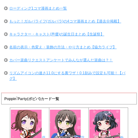
ローディング1コマ漫画まとめ一覧
もっと！ガルパライフ(ガルパラ)の4コマ漫画まとめ【過去分掲載】
キャラクター・キャスト(声優)の誕生日まとめ【生誕祭】
名前の表示・色変え・装飾の方法・やり方まとめ【協力ライブ】
カバー楽曲リクエストアンケートでみんなが選んだ楽曲は？！
リズムアイコンの速さ11.0にする裏ワザ！0.1刻みで設定も可能！【バ
グ】
Poppin`Party(ポピパ)カード一覧
戸
花
牛