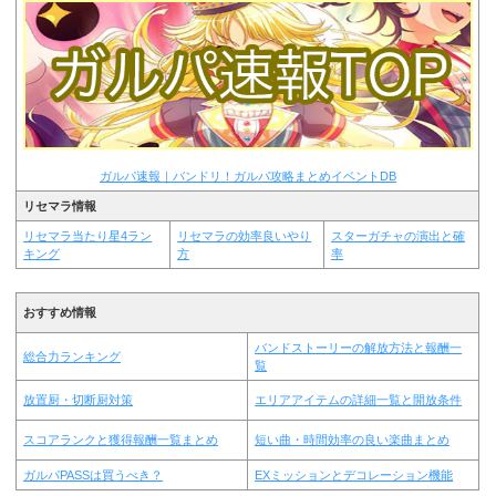
ガルパ速報｜バンドリ！ガルパ攻略まとめイベントDB
リセマラ情報
リセマラ当たり星4ラン
リセマラの効率良いやり
スターガチャの演出と確
キング
方
率
おすすめ情報
バンドストーリーの解放方法と報酬一
総合力ランキング
覧
放置厨・切断厨対策
エリアアイテムの詳細一覧と開放条件
スコアランクと獲得報酬一覧まとめ
短い曲・時間効率の良い楽曲まとめ
ガルパPASSは買うべき？
EXミッションとデコレーション機能