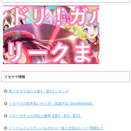
リセマラ情報
真リセマラ当たり星4・星3ランキング
リセマラの効率良いやり方・高速方法【ios/Android】
スターガチャの演出と確率【星4・星3・星2】
ドリームフェスティバルガチャ一覧と次回はいつ？周期など