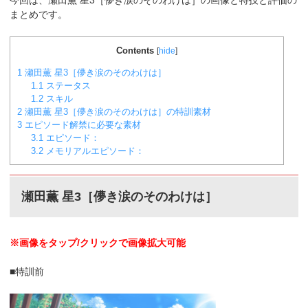
今回は、瀬田薫 星3［儚き涙のそのわけは］の画像と特技と評価の
まとめです。
Contents
[
hide
]
1
瀬田薫 星3［儚き涙のそのわけは］
1.1
ステータス
1.2
スキル
2
瀬田薫 星3［儚き涙のそのわけは］の特訓素材
3
エピソード解禁に必要な素材
3.1
エピソード：
3.2
メモリアルエピソード：
瀬田薫 星3［儚き涙のそのわけは］
※画像をタップ/クリックで画像拡大可能
■特訓前