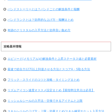
バンドストーリーとは？バンドごとの解放条件と報酬
バンドランクとは？効率的な上げ方・報酬まとめ
奇跡のクリスタルの入手方法と効率良い集め方
攻略基本情報
エピソード(メモリアル)の解放条件と上昇ステータス値と必要素材
最速で総合力12万以上到達させる方法とスコアA・S取る方法
フリック・スライドのコツと攻略・タイミングまとめ
リズムアイコン速度オススメ設定まとめ【親指勢注意点は必見】
ミッシェルシールの入手法・交換できるアイテムと上限
スキルレベルの上げ方・上限・効果まとめ/スキル練習チケット入手方法