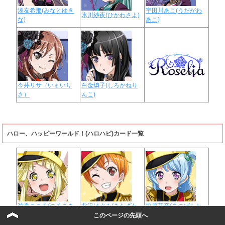
湊友希那(みなとゆき
宇田川あこ(うだがわ
氷川紗夜(ひかわさよ)
な)
あこ)
今井リサ（いまいり
白金燐子(しろかねり
さ）
んこ)
ハロー、ハッピーワールド！(ハロハピ)カード一覧
弦巻こころ(つるまき
北沢はぐみ(きたざわ
松原花音(まつばらか
こころ)
はぐみ)
のん)
このページの先頭へ