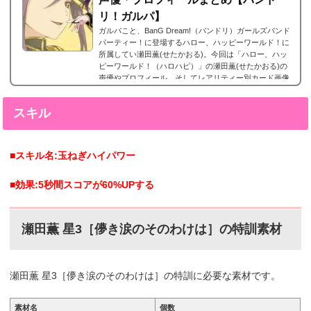
リ！ガルパ】
ガルパこと、BanG Dream!（バンドリ）ガールズバンド
パーティー！に登場するハロー、ハッピーワールド！に
所属してい瀬田薫(せたかおる)。今回は「ハロー、ハッ
ピーワールド！（ハロハピ）」の瀬田薫(せたかおる)の
声優やプロフィール、そしてレアリティー別カード画像
のまとめになります。瀬田薫(せたかおる)星5カードまと
め瀬田薫(せたかおる)の星5カードまとめです。 瀬田薫
スキル
星5［光へ］特訓前特訓後2023年6月21日追加。瀬田薫
星5［光へ］。 瀬田薫(せたかおる)星4カードまとめ瀬田
薫(せたかおる)の星4カードまとめです。 瀬田薫 ...
■スキル名:玉ねぎハイパワー
■効果:5秒間スコアが60%UPする
瀬田薫 星3［儚き涙のそのわけは］の特訓素材
瀬田薫 星3［儚き涙のそのわけは］の特訓に必要な素材です。
素材名
個数