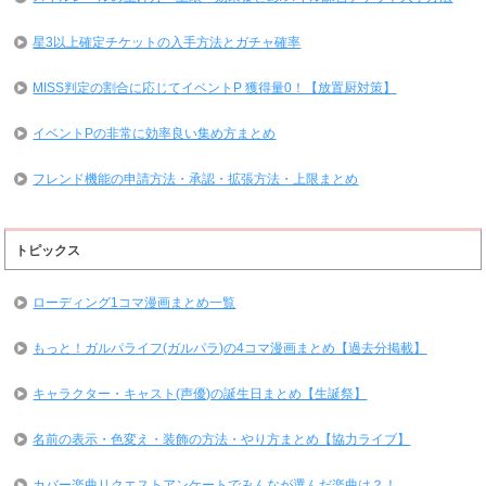
星3以上確定チケットの入手方法とガチャ確率
MISS判定の割合に応じてイベントP 獲得量0！【放置厨対策】
イベントPの非常に効率良い集め方まとめ
フレンド機能の申請方法・承認・拡張方法・上限まとめ
トピックス
ローディング1コマ漫画まとめ一覧
もっと！ガルパライフ(ガルパラ)の4コマ漫画まとめ【過去分掲載】
キャラクター・キャスト(声優)の誕生日まとめ【生誕祭】
名前の表示・色変え・装飾の方法・やり方まとめ【協力ライブ】
カバー楽曲リクエストアンケートでみんなが選んだ楽曲は？！