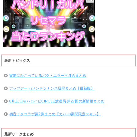
最新トピックス
実際に起こっているバグ・エラー不具合まとめ
アップデート/メンテンナンス履歴まとめ【最新版】
8月11日＠ハロハピCiRCLE放送局 第27回の新情報まとめ
初音ミクコラボ第2弾まとめ【カバー/期間限定スキン】
最新リークまとめ