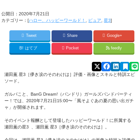
公開日：
2020年7月21日
カテゴリー：[
ハロー、ハッピーワールド！
,
ピュア
,
星3
]
Tweet
Share
Google+
B!
はてブ
Pocket
feedly
瀬田薫 星3［儚き涙のそのわけは］評価・画像とスキルと特訓エピ
ソード。
ガルパこと、BanG Dream!（バンドリ）ガールズバンドパーティ
ー！では、2020年7月21日15:00〜「風そよぐあの夏の思い出ガチ
ャ」が開催されます。
そのイベント報酬として登場したハッピーワールド！に所属する
瀬田薫
の星3 、瀬田薫 星3［儚き涙のそのわけは］。