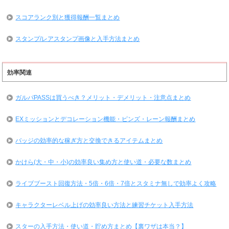
スコアランク別と獲得報酬一覧まとめ
スタンプ/レアスタンプ画像と入手方法まとめ
効率関連
ガルパPASSは買うべき？メリット・デメリット・注意点まとめ
EXミッションとデコレーション機能・ピンズ・レーン報酬まとめ
バッジの効率的な稼ぎ方と交換できるアイテムまとめ
かけら(大・中・小)の効率良い集め方と使い道・必要な数まとめ
ライブブースト回復方法・5倍・6倍・7倍とスタミナ無しで効率よく攻略
キャラクターレベル上げの効率良い方法と練習チケット入手方法
スターの入手方法・使い道・貯め方まとめ【裏ワザは本当？】