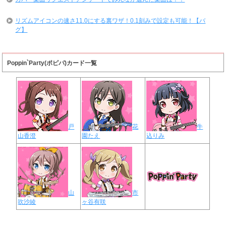
リズムアイコンの速さ11.0にする裏ワザ！0.1刻みで設定も可能！【バ
グ】
Poppin`Party(ポピパ)カード一覧
戸
花
牛
山香澄
園たえ
込りみ
山
市
吹沙綾
ヶ谷有咲