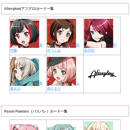
Afterglow(アフグロ)カード一覧
美
羽
宇
竹蘭
沢つぐみ
田川巴
青
上
葉モカ
原ひまり
Pastel Palettes（パスパレ）カード一覧