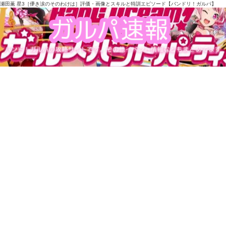
瀬田薫 星3［儚き涙のそのわけは］評価・画像とスキルと特訓エピソード【バンドリ！ガルパ】