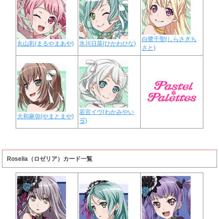
白鷺千聖(しらさぎち
丸山彩(まるやまあや)
氷川日菜(ひかわひな)
さと)
若宮イヴ(わかみやい
大和麻弥(やまとまや)
ゔ)
Roselia（ロゼリア）カード一覧