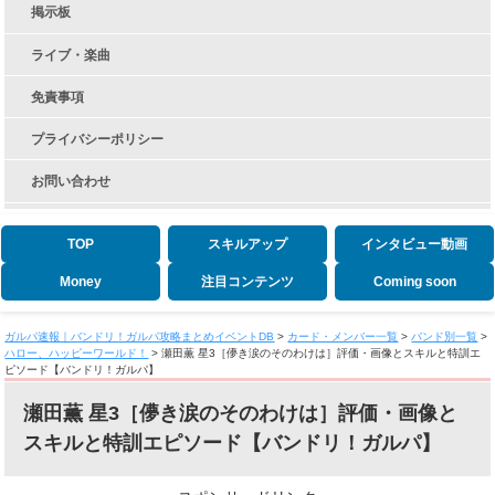
掲示板
ライブ・楽曲
免責事項
プライバシーポリシー
お問い合わせ
TOP
スキルアップ
インタビュー動画
Money
注目コンテンツ
Coming soon
ガルパ速報｜バンドリ！ガルパ攻略まとめイベントDB
>
カード・メンバー一覧
>
バンド別一覧
>
ハロー、ハッピーワールド！
>
瀬田薫 星3［儚き涙のそのわけは］評価・画像とスキルと特訓エ
ピソード【バンドリ！ガルパ】
瀬田薫 星3［儚き涙のそのわけは］評価・画像と
スキルと特訓エピソード【バンドリ！ガルパ】