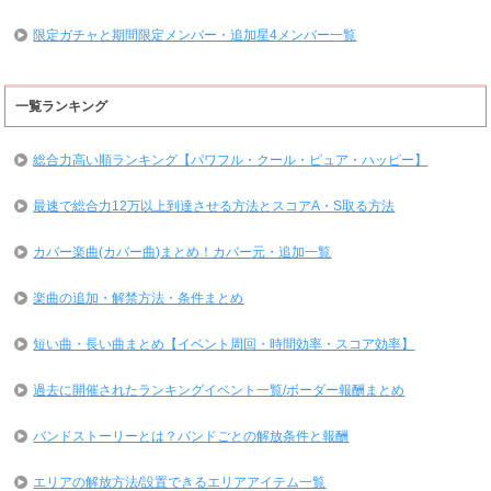
限定ガチャと期間限定メンバー・追加星4メンバー一覧
一覧ランキング
総合力高い順ランキング【パワフル・クール・ピュア・ハッピー】
最速で総合力12万以上到達させる方法とスコアA・S取る方法
カバー楽曲(カバー曲)まとめ！カバー元・追加一覧
楽曲の追加・解禁方法・条件まとめ
短い曲・長い曲まとめ【イベント周回・時間効率・スコア効率】
過去に開催されたランキングイベント一覧/ボーダー報酬まとめ
バンドストーリーとは？バンドごとの解放条件と報酬
エリアの解放方法/設置できるエリアアイテム一覧