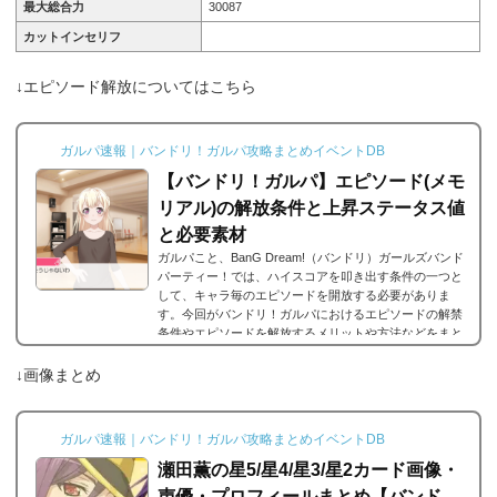
最大総合力
30087
カットインセリフ
↓エピソード解放についてはこちら
ガルパ速報｜バンドリ！ガルパ攻略まとめイベントDB
【バンドリ！ガルパ】エピソード(メモ
リアル)の解放条件と上昇ステータス値
と必要素材
ガルパこと、BanG Dream!（バンドリ）ガールズバンド
パーティー！では、ハイスコアを叩き出す条件の一つと
して、キャラ毎のエピソードを開放する必要がありま
す。今回がバンドリ！ガルパにおけるエピソードの解禁
条件やエピソードを解放するメリットや方法などをまと
めました。エピソードとは？エピソードとは、各キャラ
に用意されているもので、各キャラのそのエピソードタ
↓画像まとめ
イトルに因んだメンバー独自の話を見ることができま
す。エピソードは各キャラクターの詳細にあり、解放す
ることでそのタイトルに纏わるエピソードを視聴できる
ガルパ速報｜バンドリ！ガルパ攻略まとめイベントDB
よ...
瀬田薫の星5/星4/星3/星2カード画像・
声優・プロフィールまとめ【バンド