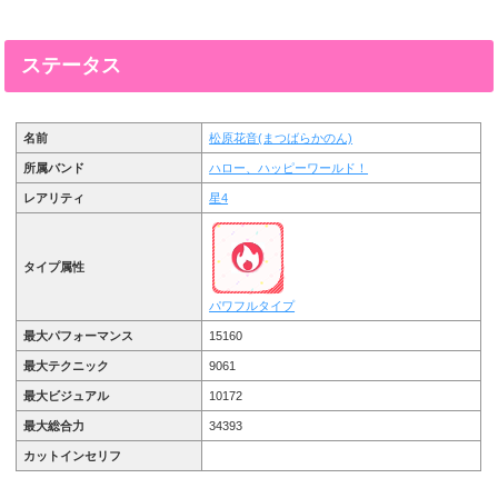
ステータス
名前
松原花音(まつばらかのん)
所属バンド
ハロー、ハッピーワールド！
レアリティ
星4
タイプ属性
パワフルタイプ
最大パフォーマンス
15160
最大テクニック
9061
最大ビジュアル
10172
最大総合力
34393
カットインセリフ