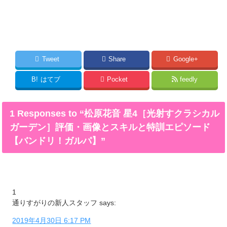
Tweet
Share
Google+
B!
はてブ
Pocket
feedly
1 Responses to “松原花音 星4［光射すクラシカル
ガーデン］評価・画像とスキルと特訓エピソード
【バンドリ！ガルパ】”
1
通りすがりの新人スタッフ
says:
2019年4月30日 6:17 PM