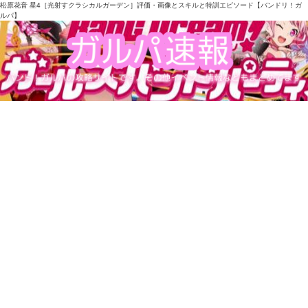
松原花音 星4［光射すクラシカルガーデン］評価・画像とスキルと特訓エピソード【バンドリ！ガ
ルパ】