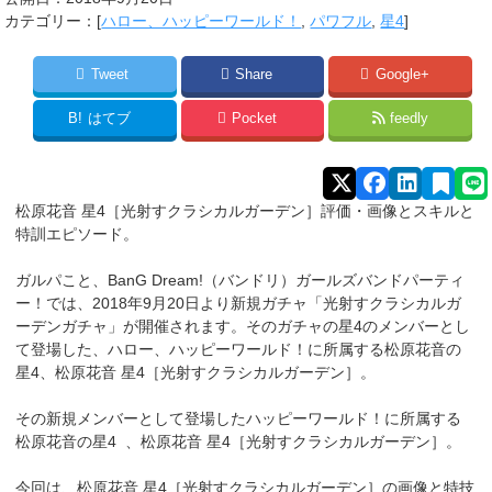
カテゴリー：[
ハロー、ハッピーワールド！
,
パワフル
,
星4
]
Tweet
Share
Google+
B!
はてブ
Pocket
feedly
松原花音 星4［光射すクラシカルガーデン］評価・画像とスキルと
特訓エピソード。
ガルパこと、BanG Dream!（バンドリ）ガールズバンドパーティ
ー！では、2018年9月20日より新規ガチャ「光射すクラシカルガ
ーデンガチャ」が開催されます。そのガチャの星4のメンバーとし
て登場した、ハロー、ハッピーワールド！に所属する
松原花音
の
星4、松原花音 星4［光射すクラシカルガーデン］。
その新規メンバーとして登場したハッピーワールド！に所属する
松原花音
の星4 、松原花音 星4［光射すクラシカルガーデン］。
今回は、松原花音 星4［光射すクラシカルガーデン］の画像と特技