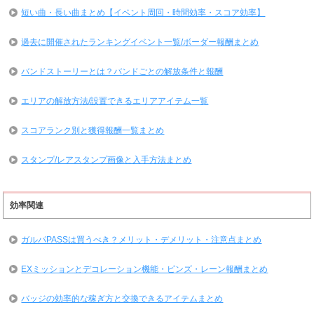
短い曲・長い曲まとめ【イベント周回・時間効率・スコア効率】
過去に開催されたランキングイベント一覧/ボーダー報酬まとめ
バンドストーリーとは？バンドごとの解放条件と報酬
エリアの解放方法/設置できるエリアアイテム一覧
スコアランク別と獲得報酬一覧まとめ
スタンプ/レアスタンプ画像と入手方法まとめ
効率関連
ガルパPASSは買うべき？メリット・デメリット・注意点まとめ
EXミッションとデコレーション機能・ピンズ・レーン報酬まとめ
バッジの効率的な稼ぎ方と交換できるアイテムまとめ