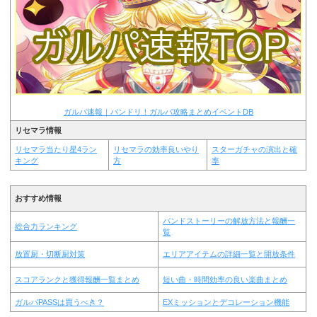
ガルパ速報｜バンドリ！ガルパ攻略まとめイベントDB
リセマラ情報
リセマラ当たり星4ラン
リセマラの効率良いやり
スターガチャの演出と確
キング
方
率
おすすめ情報
バンドストーリーの解放方法と報酬一
総合力ランキング
覧
放置厨・切断厨対策
エリアアイテムの詳細一覧と開放条件
スコアランクと獲得報酬一覧まとめ
短い曲・時間効率の良い楽曲まとめ
ガルパPASSは買うべき？
EXミッションとデコレーション機能