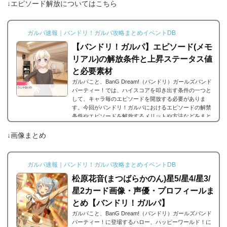
↓エピソード解放についてはこちら
ガルパ速報｜バンドリ！ガルパ攻略まとめイベントDB
【バンドリ！ガルパ】エピソード(メモ
リアル)の解放条件と上昇ステータス値
と必要素材
ガルパこと、BanG Dream!（バンドリ）ガールズバンド
パーティー！では、ハイスコアを叩き出す条件の一つと
して、キャラ毎のエピソードを開放する必要がありま
す。今回がバンドリ！ガルパにおけるエピソードの解禁
条件やエピソードを解放するメリットや方法などをまと
めました。エピソードとは？エピソードとは、各キャラ
に用意されているもので、各キャラのそのエピソードタ
↓画像まとめ
イトルに因んだメンバー独自の話を見ることができま
す。エピソードは各キャラクターの詳細にあり、解放す
ることでそのタイトルに纏わるエピソードを視聴できる
ガルパ速報｜バンドリ！ガルパ攻略まとめイベントDB
よ...
松原花音(まつばらかのん)星5/星4/星3/
星2カード画像・声優・プロフィールま
とめ【バンドリ！ガルパ】
ガルパこと、BanG Dream!（バンドリ）ガールズバンド
パーティー！に登場するハロー、ハッピーワールド！に