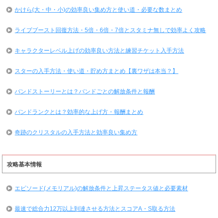
かけら(大・中・小)の効率良い集め方と使い道・必要な数まとめ
ライブブースト回復方法・5倍・6倍・7倍とスタミナ無しで効率よく攻略
キャラクターレベル上げの効率良い方法と練習チケット入手方法
スターの入手方法・使い道・貯め方まとめ【裏ワザは本当？】
バンドストーリーとは？バンドごとの解放条件と報酬
バンドランクとは？効率的な上げ方・報酬まとめ
奇跡のクリスタルの入手方法と効率良い集め方
攻略基本情報
エピソード(メモリアル)の解放条件と上昇ステータス値と必要素材
最速で総合力12万以上到達させる方法とスコアA・S取る方法