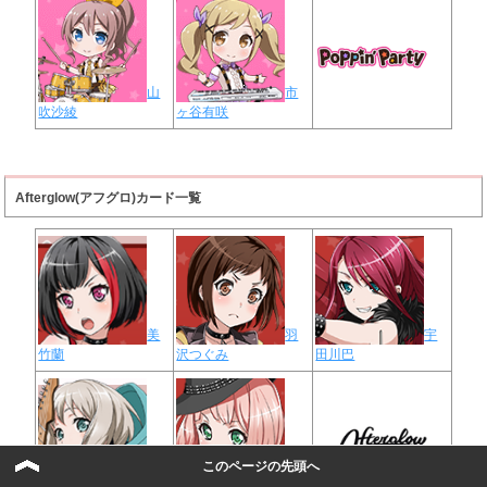
山
市
吹沙綾
ヶ谷有咲
Afterglow(アフグロ)カード一覧
美
羽
宇
竹蘭
沢つぐみ
田川巴
このページの先頭へ
青
上