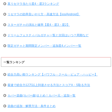
真リセマラ当たり星4・星3ランキング
リセマラの効率良いやり方・高速方法【ios/Android】
スターガチャの演出と確率【星4・星3・星2】
ドリームフェスティバルガチャ一覧と次回はいつ？周期など
限定ガチャと期間限定メンバー・追加星4メンバー一覧
一覧ランキング
総合力高い順ランキング【パワフル・クール・ピュア・ハッピー】
最速で総合力12万以上到達させる方法とスコアA・S取る方法
カバー楽曲(カバー曲)まとめ！カバー元・追加一覧
楽曲の追加・解禁方法・条件まとめ