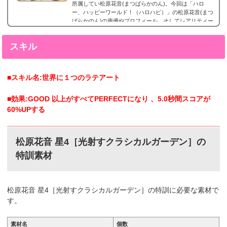
所属してい松原花音(まつばらかのん)。今回は「ハロ
ー、ハッピーワールド！（ハロハピ）」の松原花音(まつ
ばらかのん)の声優やプロフィール、そしてレアリティー
別カード画像のまとめになります。松原花音(まつばらか
のん)星5カードまとめ松原花音(まつばらかのん)の星5カ
スキル
ードまとめです。 松原花音 星5［晴天、その下で］特訓
前特訓後2023 年4月29日追加。松原花音 星5［晴天、そ
の下で］松原花音(まつばらかのん)星4カードまと...
■スキル名:世界に１つのラテアート
■効果:GOOD 以上がすべてPERFECTになり 、5.0秒間スコアが
60%UPする
松原花音 星4［光射すクラシカルガーデン］の
特訓素材
松原花音 星4［光射すクラシカルガーデン］の特訓に必要な素材で
す。
素材名
個数