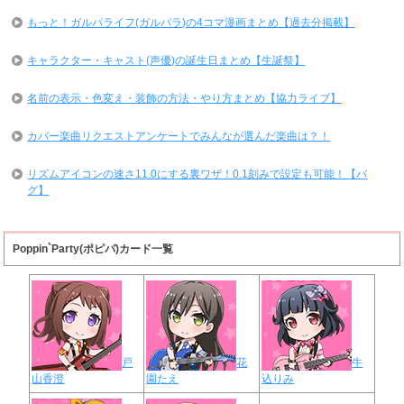
もっと！ガルパライフ(ガルパラ)の4コマ漫画まとめ【過去分掲載】
キャラクター・キャスト(声優)の誕生日まとめ【生誕祭】
名前の表示・色変え・装飾の方法・やり方まとめ【協力ライブ】
カバー楽曲リクエストアンケートでみんなが選んだ楽曲は？！
リズムアイコンの速さ11.0にする裏ワザ！0.1刻みで設定も可能！【バ
グ】
Poppin`Party(ポピパ)カード一覧
戸
花
牛
山香澄
園たえ
込りみ