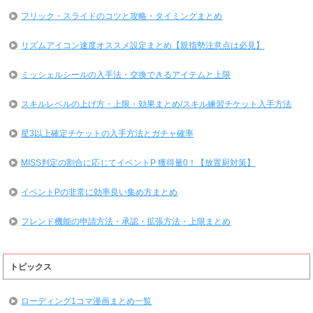
フリック・スライドのコツと攻略・タイミングまとめ
リズムアイコン速度オススメ設定まとめ【親指勢注意点は必見】
ミッシェルシールの入手法・交換できるアイテムと上限
スキルレベルの上げ方・上限・効果まとめ/スキル練習チケット入手方法
星3以上確定チケットの入手方法とガチャ確率
MISS判定の割合に応じてイベントP 獲得量0！【放置厨対策】
イベントPの非常に効率良い集め方まとめ
フレンド機能の申請方法・承認・拡張方法・上限まとめ
トピックス
ローディング1コマ漫画まとめ一覧