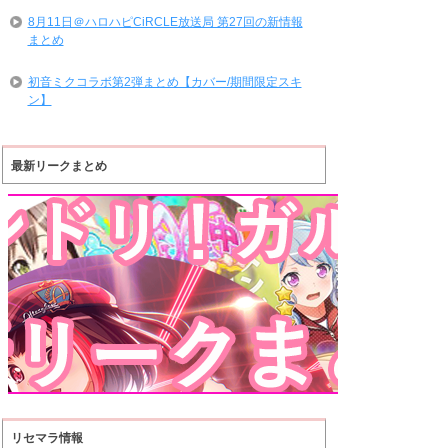
8月11日＠ハロハピCiRCLE放送局 第27回の新情報
まとめ
初音ミクコラボ第2弾まとめ【カバー/期間限定スキ
ン】
最新リークまとめ
リセマラ情報