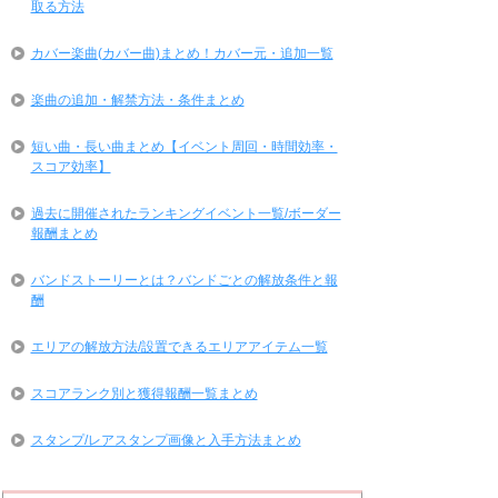
取る方法
カバー楽曲(カバー曲)まとめ！カバー元・追加一覧
楽曲の追加・解禁方法・条件まとめ
短い曲・長い曲まとめ【イベント周回・時間効率・
スコア効率】
過去に開催されたランキングイベント一覧/ボーダー
報酬まとめ
バンドストーリーとは？バンドごとの解放条件と報
酬
エリアの解放方法/設置できるエリアアイテム一覧
スコアランク別と獲得報酬一覧まとめ
スタンプ/レアスタンプ画像と入手方法まとめ