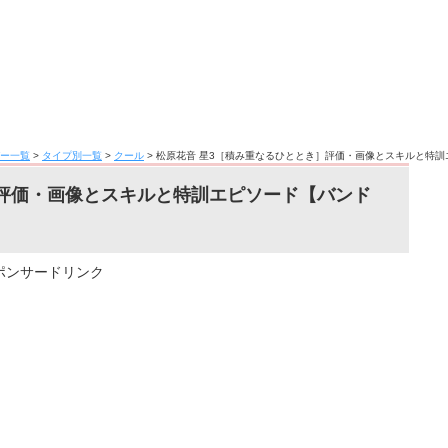
ー一覧
>
タイプ別一覧
>
クール
>
松原花音 星3［積み重なるひととき］評価・画像とスキルと特
］評価・画像とスキルと特訓エピソード【バンド
ポンサードリンク