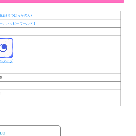
花音(まつばらかのん)
ー、ハッピーワールド！
ルタイプ
0
1
DB