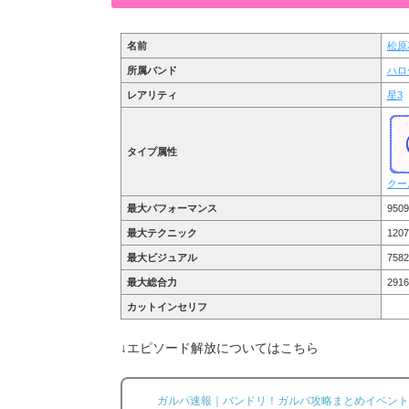
名前
松原
所属バンド
ハロ
レアリティ
星3
タイプ属性
クー
最大パフォーマンス
9509
最大テクニック
1207
最大ビジュアル
7582
最大総合力
2916
カットインセリフ
↓エピソード解放についてはこちら
ガルパ速報｜バンドリ！ガルパ攻略まとめイベント