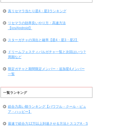
真リセマラ当たり星4・星3ランキング
リセマラの効率良いやり方・高速方法
【ios/Android】
スターガチャの演出と確率【星4・星3・星2】
ドリームフェスティバルガチャ一覧と次回はいつ？
周期など
限定ガチャと期間限定メンバー・追加星4メンバー
一覧
一覧ランキング
総合力高い順ランキング【パワフル・クール・ピュ
ア・ハッピー】
最速で総合力12万以上到達させる方法とスコアA・S