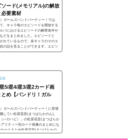
ソード(メモリアル)の解放
と必要素材
ンドリ）ガールズバンドパーティー！では、
て、キャラ毎のエピソードを開放する
ルパにおけるエピソードの解禁条件や
などをまとめました。エピソードと
されているもので、各キャラのそのエ
自の話を見ることができます。エピソ
解放することでそのタイトルに纏わる
DB
5/星4/星3/星2カード画
まとめ【バンドリ！ガル
ンドリ）ガールズバンドパーティー！に登場
属してい松原花音(まつばらかのん)。
（ハロハピ）」の松原花音(まつばらか
レアリティー別カード画像のまとめにな
5カードまとめ松原花音(まつばらかの
音 星5［晴天、その下で］特訓前特訓後