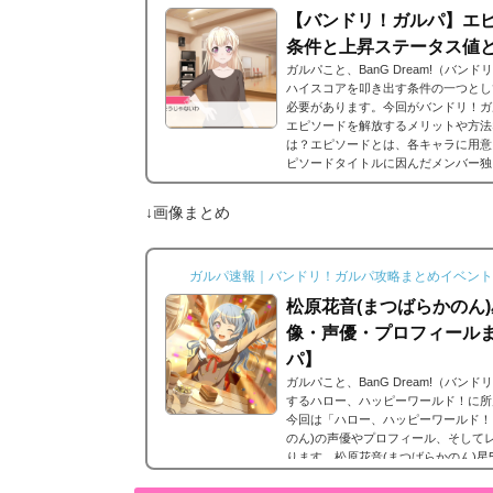
【バンドリ！ガルパ】エピ
条件と上昇ステータス値
ガルパこと、BanG Dream!（バ
ハイスコアを叩き出す条件の一つとし
必要があります。今回がバンドリ！ガ
エピソードを解放するメリットや方法
は？エピソードとは、各キャラに用意
ピソードタイトルに因んだメンバー独
ードは各キャラクターの詳細にあり、
エピソードを視聴できるよ...
↓画像まとめ
ガルパ速報｜バンドリ！ガルパ攻略まとめイベント
松原花音(まつばらかのん)星
像・声優・プロフィール
パ】
ガルパこと、BanG Dream!（バ
するハロー、ハッピーワールド！に所
今回は「ハロー、ハッピーワールド！
のん)の声優やプロフィール、そして
ります。松原花音(まつばらかのん)星
ん)の星5カードまとめです。 松原花