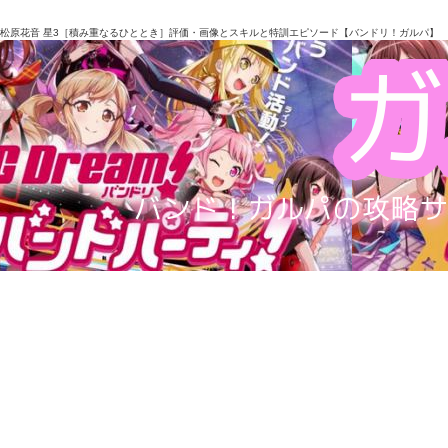
松原花音 星3［積み重なるひととき］評価・画像とスキルと特訓エピソード【バンドリ！ガルパ】