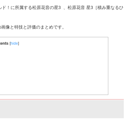
ルド！に所属する松原花音
の星3 、松原花音 星3［積み重なるひ
の画像と特技と評価のまとめです。
ents
[
hide
]
］