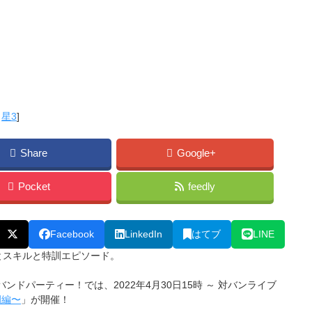
,
星3
]
Share
Google+
Pocket
feedly
Facebook
LinkedIn
はてブ
LINE
とスキルと特訓エピソード。
バンドパーティー！では、2022年4月30日15時 ～ 対バンライブ
学園編〜
」が開催！