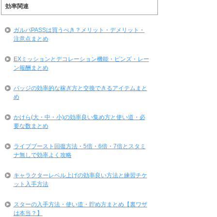
効率関連
ガルパPASSは買うべき？メリット・デメリット・
注意点まとめ
EXミッションとデコレーション機能・ピンズ・レー
ン報酬まとめ
バッジの効率的な稼ぎ方と交換できるアイテムまと
め
かけら(大・中・小)の効率良い集め方と使い道・必
要な数まとめ
ライブブースト回復方法・5倍・6倍・7倍とスタミ
ナ無しで効率よく攻略
キャラクターレベル上げの効率良い方法と練習チケ
ット入手方法
スターの入手方法・使い道・貯め方まとめ【裏ワザ
は本当？】