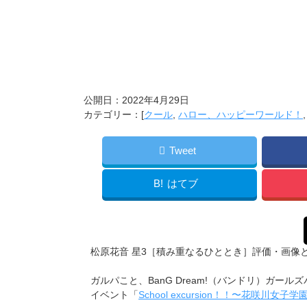
公開日：
2022年4月29日
カテゴリー：[
クール
,
ハロー、ハッピーワールド！
Tweet
B!
はてブ
松原花音 星3［積み重なるひととき］評価・画像
ガルパこと、BanG Dream!（バンドリ）ガールズ
イベント「
School excursion！！〜花咲川女子