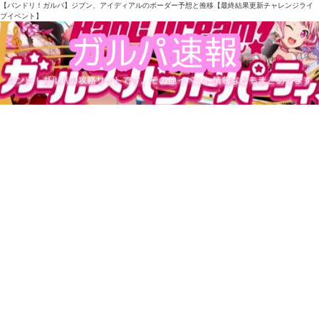
【バンドリ！ガルパ】ジブン、アイディアルのボーダー予想と推移【最終結果更新チャレンジライ
ブイベント】