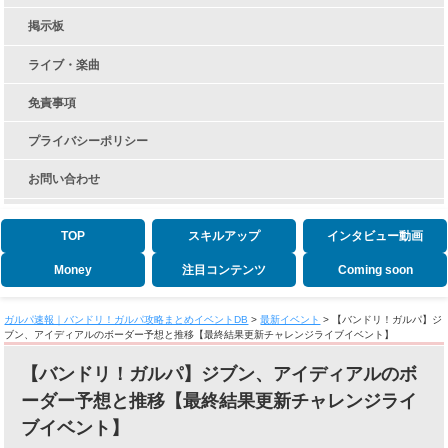
掲示板
ライブ・楽曲
免責事項
プライバシーポリシー
お問い合わせ
TOP
スキルアップ
インタビュー動画
Money
注目コンテンツ
Coming soon
ガルパ速報｜バンドリ！ガルパ攻略まとめイベントDB
>
最新イベント
>
【バンドリ！ガルパ】ジ
ブン、アイディアルのボーダー予想と推移【最終結果更新チャレンジライブイベント】
【バンドリ！ガルパ】ジブン、アイディアルのボ
ーダー予想と推移【最終結果更新チャレンジライ
ブイベント】