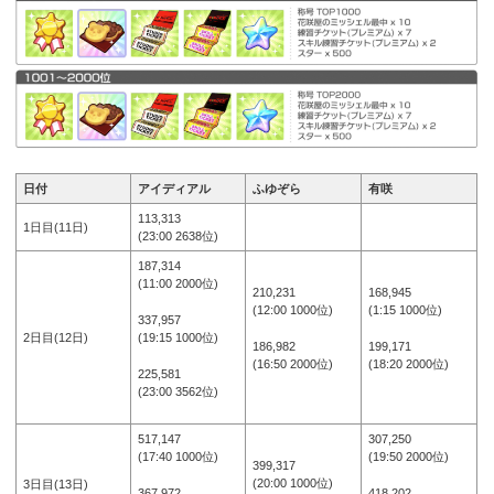
日付
アイディアル
ふゆぞら
有咲
113,313
1日目(11日)
(23:00 2638位)
187,314
(11:00 2000位)
210,231
168,945
(12:00 1000位)
(1:15 1000位)
337,957
(19:15 1000位)
2日目(12日)
186,982
199,171
(16:50 2000位)
(18:20 2000位)
225,581
(23:00 3562位)
517,147
307,250
(17:40 1000位)
(19:50 2000位)
399,317
(20:00 1000位)
3日目(13日)
367,972
418,202