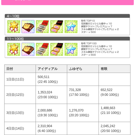
日付
アイディアル
ふゆぞら
有咲
500,511
1日目(11日)
(22:45 100位)
731,328
652,522
1,353,024
2日目(12日)
(17:50 100位)
(9:00 100位)
(23:00 100位)
1,488,663
2,000,686
1,276,070
3日目(13日)
(21:10 100位)
(19:30 100位)
(20:20 100位)
2,310,904
2,045,242
4日目(14日)
(6:40 100位)
(20:50 100位)