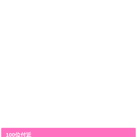
100位付近