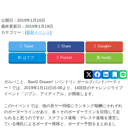
公開日：2019年1月10日
最終更新日：2019年1月19日
カテゴリー：[
最新イベント
]
Tweet
Share
Google+
B!
はてブ
Pocket
feedly
ガルパこと、BanG Dream!（バンドリ）ガールズバンドパーティ
ー！では、2019年1月11日15:00より、14回目のチャレンジライブ
イベント「ジブン、アイディアル」が開催します。
この≈イベントでは、他の音ゲー同様にランキング報酬にそれぞれ
のボーダーラインがあり、各々そのボーダーラインを目指して走
られると思うのですが、スクフェス速報・デレステ速報を運営し
ている俺氏によるボーダー推移と、ボーダー予想をまとめまし