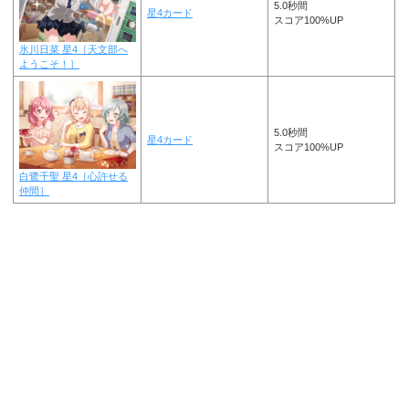
5.0秒間
星4カード
スコア100%UP
氷川日菜 星4［天文部へ
ようこそ！］
5.0秒間
星4カード
スコア100%UP
白鷺千聖 星4［心許せる
仲間］