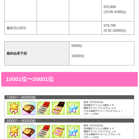
870,809
(23:00 4185位)
679,796
最終日(19日)
(6:30 10000位)
5000位:
最終結果予想
10000位:
10001位〜20001位