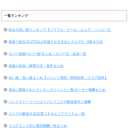
一覧ランキング
総合力高い順ランキング【パワフル・クール・ピュア・ハッピー】
最速で総合力12万以上到達させる方法とスコアA・S取る方法
カバー楽曲(カバー曲)まとめ！カバー元・追加一覧
楽曲の追加・解禁方法・条件まとめ
短い曲・長い曲まとめ【イベント周回・時間効率・スコア効率】
過去に開催されたランキングイベント一覧/ボーダー報酬まとめ
バンドストーリーとは？バンドごとの解放条件と報酬
エリアの解放方法/設置できるエリアアイテム一覧
スコアランク別と獲得報酬一覧まとめ