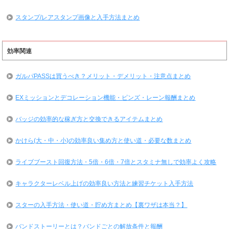
スタンプ/レアスタンプ画像と入手方法まとめ
効率関連
ガルパPASSは買うべき？メリット・デメリット・注意点まとめ
EXミッションとデコレーション機能・ピンズ・レーン報酬まとめ
バッジの効率的な稼ぎ方と交換できるアイテムまとめ
かけら(大・中・小)の効率良い集め方と使い道・必要な数まとめ
ライブブースト回復方法・5倍・6倍・7倍とスタミナ無しで効率よく攻略
キャラクターレベル上げの効率良い方法と練習チケット入手方法
スターの入手方法・使い道・貯め方まとめ【裏ワザは本当？】
バンドストーリーとは？バンドごとの解放条件と報酬