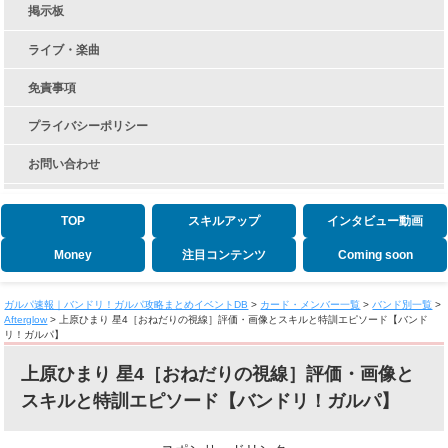
掲示板
ライブ・楽曲
免責事項
プライバシーポリシー
お問い合わせ
TOP
スキルアップ
インタビュー動画
Money
注目コンテンツ
Coming soon
ガルパ速報｜バンドリ！ガルパ攻略まとめイベントDB
>
カード・メンバー一覧
>
バンド別一覧
>
Afterglow
>
上原ひまり 星4［おねだりの視線］評価・画像とスキルと特訓エピソード【バンド
リ！ガルパ】
上原ひまり 星4［おねだりの視線］評価・画像と
スキルと特訓エピソード【バンドリ！ガルパ】