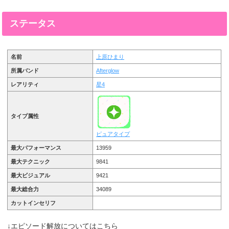
ステータス
名前
上原ひまり
所属バンド
Afterglow
レアリティ
星4
タイプ属性
ピュアタイプ
最大パフォーマンス
13959
最大テクニック
9841
最大ビジュアル
9421
最大総合力
34089
カットインセリフ
↓エピソード解放についてはこちら