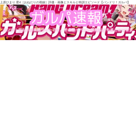
上原ひまり 星4［おねだりの視線］評価・画像とスキルと特訓エピソード【バンドリ！ガルパ】