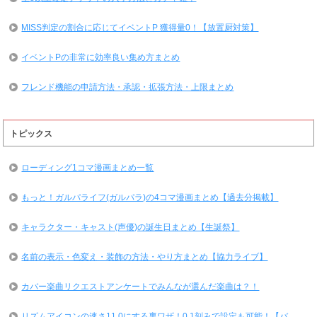
MISS判定の割合に応じてイベントP 獲得量0！【放置厨対策】
イベントPの非常に効率良い集め方まとめ
フレンド機能の申請方法・承認・拡張方法・上限まとめ
トピックス
ローディング1コマ漫画まとめ一覧
もっと！ガルパライフ(ガルパラ)の4コマ漫画まとめ【過去分掲載】
キャラクター・キャスト(声優)の誕生日まとめ【生誕祭】
名前の表示・色変え・装飾の方法・やり方まとめ【協力ライブ】
カバー楽曲リクエストアンケートでみんなが選んだ楽曲は？！
リズムアイコンの速さ11.0にする裏ワザ！0.1刻みで設定も可能！【バ