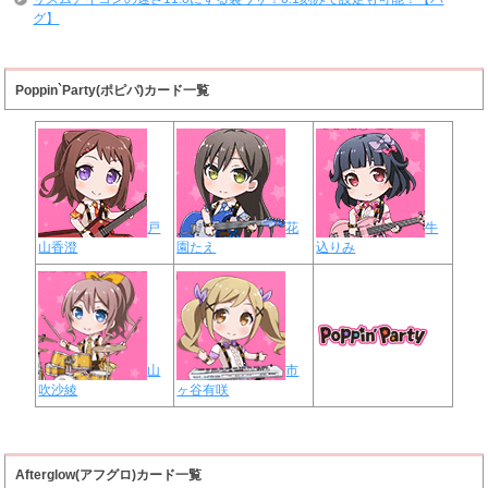
グ】
Poppin`Party(ポピパ)カード一覧
戸
花
牛
山香澄
園たえ
込りみ
山
市
吹沙綾
ヶ谷有咲
Afterglow(アフグロ)カード一覧