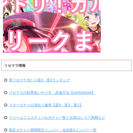
リセマラ情報
真リセマラ当たり星4・星3ランキング
リセマラの効率良いやり方・高速方法【ios/Android】
スターガチャの演出と確率【星4・星3・星2】
ドリームフェスティバルガチャ一覧と次回はいつ？周期など
限定ガチャと期間限定メンバー・追加星4メンバー一覧