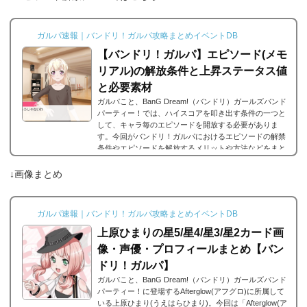
ガルパ速報｜バンドリ！ガルパ攻略まとめイベントDB
【バンドリ！ガルパ】エピソード(メモ
リアル)の解放条件と上昇ステータス値
と必要素材
ガルパこと、BanG Dream!（バンドリ）ガールズバンド
パーティー！では、ハイスコアを叩き出す条件の一つと
して、キャラ毎のエピソードを開放する必要がありま
す。今回がバンドリ！ガルパにおけるエピソードの解禁
条件やエピソードを解放するメリットや方法などをまと
めました。エピソードとは？エピソードとは、各キャラ
に用意されているもので、各キャラのそのエピソードタ
↓画像まとめ
イトルに因んだメンバー独自の話を見ることができま
す。エピソードは各キャラクターの詳細にあり、解放す
ることでそのタイトルに纏わるエピソードを視聴できる
ガルパ速報｜バンドリ！ガルパ攻略まとめイベントDB
よ...
上原ひまりの星5/星4/星3/星2カード画
像・声優・プロフィールまとめ【バン
ドリ！ガルパ】
ガルパこと、BanG Dream!（バンドリ）ガールズバンド
パーティー！に登場するAfterglow(アフグロ)に所属して
いる上原ひまり(うえはらひまり)。今回は「Afterglow(ア