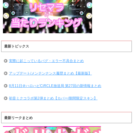
最新トピックス
実際に起こっているバグ・エラー不具合まとめ
アップデート/メンテンナンス履歴まとめ【最新版】
8月11日＠ハロハピCiRCLE放送局 第27回の新情報まとめ
初音ミクコラボ第2弾まとめ【カバー/期間限定スキン】
最新リークまとめ