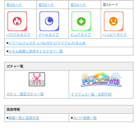
星4カード
星3カード
星2カード
星1カード
パワフルタイプ
クールタイプ
ピュアタイプ
ハッピータイプ
■
ドリームフェスティバルガチャ(ドリフェス)まとめ
■
スキル効果と所持キャラクター一覧
ガチャ一覧
ガチャ・限定ガチャ一覧
ドリフェス一覧・次回予想
楽曲情報
■
楽曲一覧と追加方法
■
カバー楽曲一覧