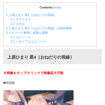
Contents
[
hide
]
1
上原ひまり 星4［おねだりの視線］
1.1
ステータス
1.2
スキル
2
上原ひまり 星4［おねだりの視線］の特訓素材
3
エピソード解禁に必要な素材
3.1
エピソード：
3.2
メモリアルエピソード：
上原ひまり 星4［おねだりの視線
］
※画像をタップ/クリックで画像拡大可能
■特訓前