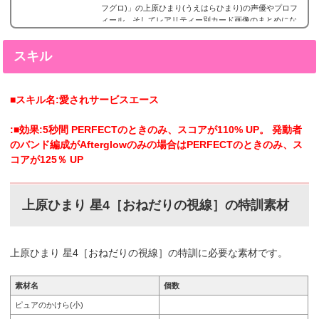
フグロ)」の上原ひまり(うえはらひまり)の声優やプロフ
ィール、そしてレアリティー別カード画像のまとめにな
ります。上原ひまり(うえはらひまり) 星5カードまとめ上
原ひまり(うえはらひまり)の星5カードまとめです。上原
スキル
ひまり 星5［大丈夫じゃないなら］特訓前特訓後2023年7
月20日追加。上原ひまりの星5。 上原ひまり 星5［一緒
に踊ろう♪］特訓前特訓後2023年9月29日追加...
■スキル名:愛されサービスエース
:■効果:5秒間 PERFECTのときのみ、スコアが110% UP。 発動者
のバンド編成がAfterglowのみの場合はPERFECTのときのみ、ス
コアが125％ UP
上原ひまり 星4［おねだりの視線
］
の特訓素材
上原ひまり 星4［おねだりの視線
］
の特訓に必要な素材です。
素材名
個数
ピュアのかけら(小)