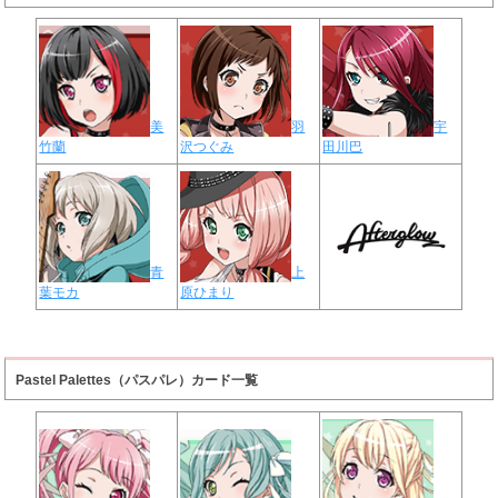
美
羽
宇
竹蘭
沢つぐみ
田川巴
青
上
葉モカ
原ひまり
Pastel Palettes（パスパレ）カード一覧