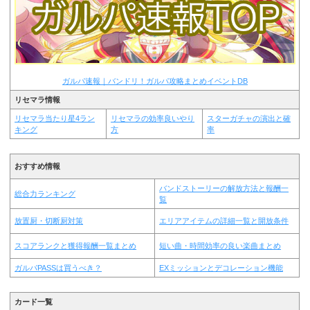
ガルパ速報｜バンドリ！ガルパ攻略まとめイベントDB
リセマラ情報
リセマラ当たり星4ラン
リセマラの効率良いやり
スターガチャの演出と確
キング
方
率
おすすめ情報
バンドストーリーの解放方法と報酬一
総合力ランキング
覧
放置厨・切断厨対策
エリアアイテムの詳細一覧と開放条件
スコアランクと獲得報酬一覧まとめ
短い曲・時間効率の良い楽曲まとめ
ガルパPASSは買うべき？
EXミッションとデコレーション機能
カード一覧