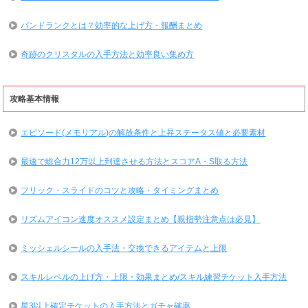
バンドランクとは？効率的な上げ方・報酬まとめ
奇跡のクリスタルの入手方法と効率良い集め方
攻略基本情報
エピソード(メモリアル)の解放条件と上昇ステータス値と必要素材
最速で総合力12万以上到達させる方法とスコアA・S取る方法
フリック・スライドのコツと攻略・タイミングまとめ
リズムアイコン速度オススメ設定まとめ【親指勢注意点は必見】
ミッシェルシールの入手法・交換できるアイテムと上限
スキルレベルの上げ方・上限・効果まとめ/スキル練習チケット入手方法
星3以上確定チケットの入手方法とガチャ確率