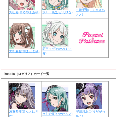
白鷺千聖(しらさぎち
丸山彩(まるやまあや)
氷川日菜(ひかわひな)
さと)
若宮イヴ(わかみやい
大和麻弥(やまとまや)
ゔ)
Roselia（ロゼリア）カード一覧
湊友希那(みなとゆき
宇田川あこ(うだがわ
氷川紗夜(ひかわさよ)
な)
あこ)