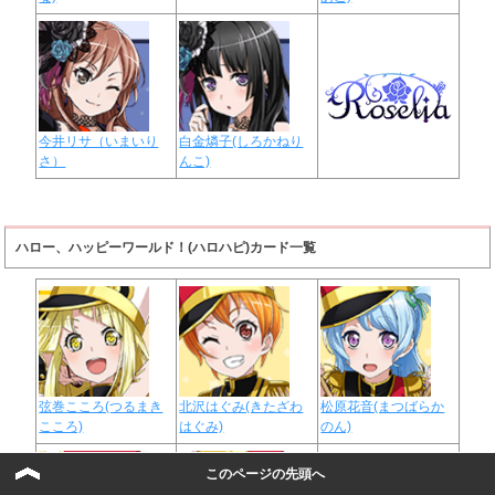
今井リサ（いまいり
白金燐子(しろかねり
さ）
んこ)
ハロー、ハッピーワールド！(ハロハピ)カード一覧
弦巻こころ(つるまき
北沢はぐみ(きたざわ
松原花音(まつばらか
こころ)
はぐみ)
のん)
このページの先頭へ