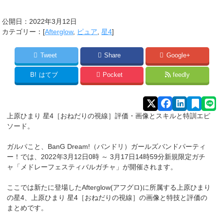
公開日：
2022年3月12日
カテゴリー：[
Afterglow
,
ピュア
,
星4
]
Tweet
Share
Google+
B!
はてブ
Pocket
feedly
上原ひまり 星4［おねだりの視線
］
評価・画像とスキルと特訓エピ
ソード。
ガルパこと、BanG Dream!（バンドリ）ガールズバンドパーティ
ー！では、2022年3月12日0時 ～ 3月17日14時59分新規限定ガチ
ャ「メドレーフェスティバルガチャ」が開催されます。
ここでは新たに登場したAfterglow(アフグロ)に所属する上原ひまり
の星4、上原ひまり 星4［おねだりの視線
］
の画像と特技と評価の
まとめです。