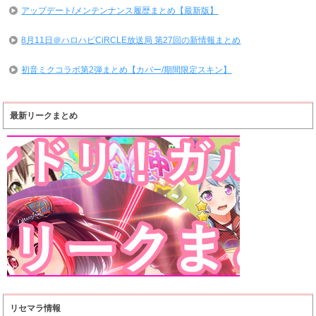
アップデート/メンテンナンス履歴まとめ【最新版】
8月11日＠ハロハピCiRCLE放送局 第27回の新情報まとめ
初音ミクコラボ第2弾まとめ【カバー/期間限定スキン】
最新リークまとめ
リセマラ情報