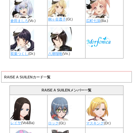
桐ヶ谷透子
(Gt.)
倉田ましろ
(Vo.)
広町七深
(Ba.)
双葉つくし
(Dr.)
八潮瑠唯
(Vn.)
RAISE A SUILENカード一覧
RAISE A SUILENメンバー一覧
レイヤ
(Vo&Ba)
ロック
(Gt.)
マスキング
(Dr.)