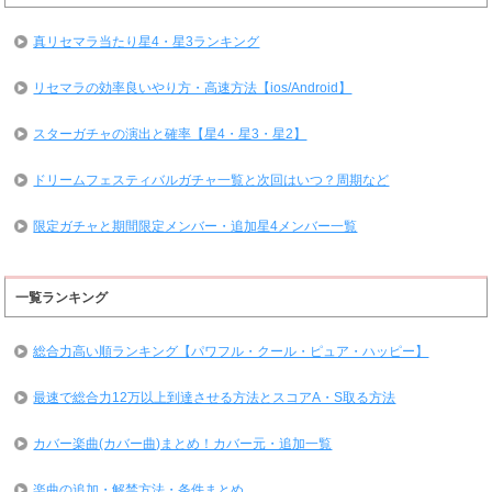
真リセマラ当たり星4・星3ランキング
リセマラの効率良いやり方・高速方法【ios/Android】
スターガチャの演出と確率【星4・星3・星2】
ドリームフェスティバルガチャ一覧と次回はいつ？周期など
限定ガチャと期間限定メンバー・追加星4メンバー一覧
一覧ランキング
総合力高い順ランキング【パワフル・クール・ピュア・ハッピー】
最速で総合力12万以上到達させる方法とスコアA・S取る方法
カバー楽曲(カバー曲)まとめ！カバー元・追加一覧
楽曲の追加・解禁方法・条件まとめ