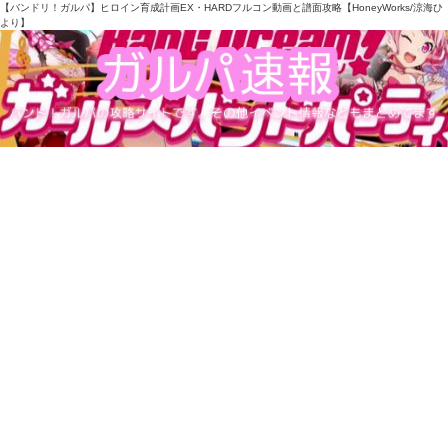
【バンドリ！ガルパ】ヒロイン育成計画EX・HARDフルコン動画と譜面攻略【HoneyWorks/涼海ひ
より】