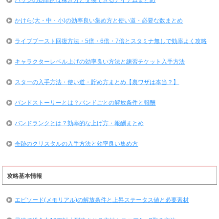
バッジの効率的な稼ぎ方と交換できるアイテムまとめ
かけら(大・中・小)の効率良い集め方と使い道・必要な数まとめ
ライブブースト回復方法・5倍・6倍・7倍とスタミナ無しで効率よく攻略
キャラクターレベル上げの効率良い方法と練習チケット入手方法
スターの入手方法・使い道・貯め方まとめ【裏ワザは本当？】
バンドストーリーとは？バンドごとの解放条件と報酬
バンドランクとは？効率的な上げ方・報酬まとめ
奇跡のクリスタルの入手方法と効率良い集め方
攻略基本情報
エピソード(メモリアル)の解放条件と上昇ステータス値と必要素材