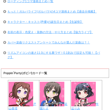
ローディング1コマ漫画まとめ一覧
もっと！ガルパライフ(ガルパラ)の4コマ漫画まとめ【過去分掲載】
キャラクター・キャスト(声優)の誕生日まとめ【生誕祭】
名前の表示・色変え・装飾の方法・やり方まとめ【協力ライブ】
カバー楽曲リクエストアンケートでみんなが選んだ楽曲は？！
リズムアイコンの速さ11.0にする裏ワザ！0.1刻みで設定も可能！【バ
グ】
Poppin`Party(ポピパ)カード一覧
戸
花
牛
山香澄
園たえ
込りみ