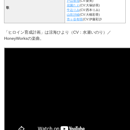
戸山香澄
(CV:愛美)
花園たえ
(CV:大塚紗英)
歌
牛込りみ
(CV:西本りみ)
山吹沙綾
(CV:大橋彩香)
市ヶ谷有咲
(CV:伊藤彩沙
「ヒロイン育成計画」は涼海ひより（CV：水瀬いのり）／
HoneyWorksの楽曲。