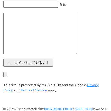
名前
This site is protected by reCAPTCHA and the Google
Privacy
Policy
and
Terms of Service
apply.
有咲などの超絶かわいい画像は
BanG Dream! Project
や
Craft Egg Inc
さんなどに