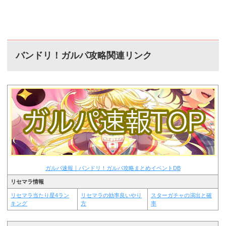
バンドリ！ガルパ攻略関連リンク
ガルパ速報｜バンドリ！ガルパ攻略まとめイベントDB
リセマラ情報
リセマラ当たり星4ラン
リセマラの効率良いやり
スターガチャの演出と確
キング
方
率