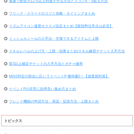
最速で総合力12万以上到達させる方法とスコアA・S取る方法
フリック・スライドのコツと攻略・タイミングまとめ
リズムアイコン速度オススメ設定まとめ【親指勢注意点は必見】
ミッシェルシールの入手法・交換できるアイテムと上限
スキルレベルの上げ方・上限・効果まとめ/スキル練習チケット入手方法
星3以上確定チケットの入手方法とガチャ確率
MISS判定の割合に応じてイベントP 獲得量0！【放置厨対策】
イベントPの非常に効率良い集め方まとめ
フレンド機能の申請方法・承認・拡張方法・上限まとめ
トピックス