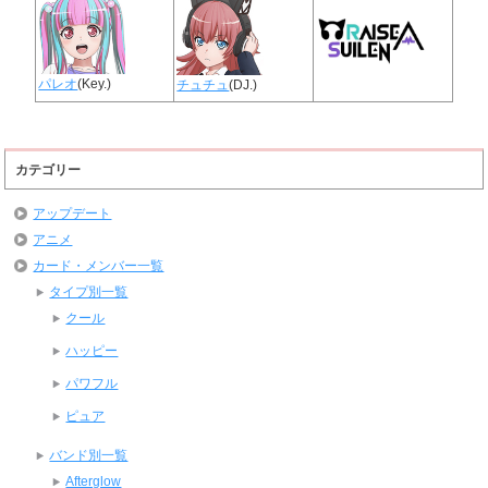
パレオ
(Key.)
チュチュ
(DJ.)
カテゴリー
アップデート
アニメ
カード・メンバー一覧
タイプ別一覧
クール
ハッピー
パワフル
ピュア
バンド別一覧
Afterglow