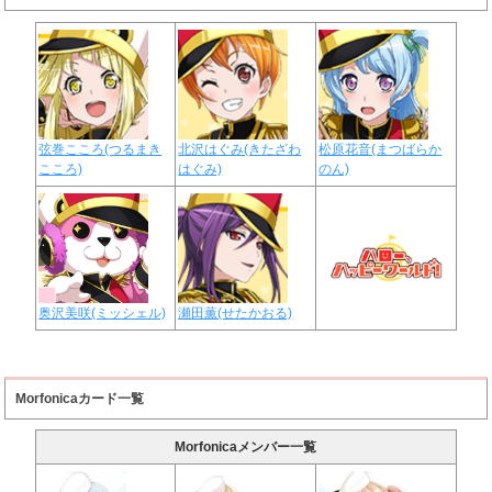
弦巻こころ(つるまき
北沢はぐみ(きたざわ
松原花音(まつばらか
こころ)
はぐみ)
のん)
奥沢美咲(ミッシェル)
瀬田薫(せたかおる)
Morfonicaカード一覧
Morfonicaメンバー一覧