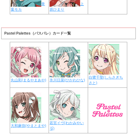
青
上
葉モカ
原ひまり
Pastel Palettes（パスパレ）カード一覧
白鷺千聖(しらさぎち
丸山彩(まるやまあや)
氷川日菜(ひかわひな)
さと)
若宮イヴ(わかみやい
大和麻弥(やまとまや)
ゔ)