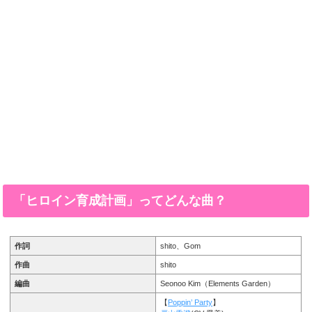
「ヒロイン育成計画」ってどんな曲？
作詞
shito、Gom
作曲
shito
編曲
Seonoo Kim（Elements Garden）
【
Poppin’ Party
】