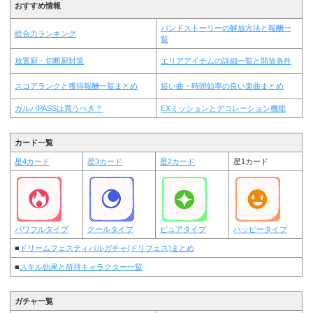
おすすめ情報
バンドストーリーの解放方法と報酬一
総合力ランキング
覧
放置厨・切断厨対策
エリアアイテムの詳細一覧と開放条件
スコアランクと獲得報酬一覧まとめ
短い曲・時間効率の良い楽曲まとめ
ガルパPASSは買うべき？
EXミッションとデコレーション機能
カード一覧
星4カード
星3カード
星2カード
星1カード
パワフルタイプ
クールタイプ
ピュアタイプ
ハッピータイプ
■
ドリームフェスティバルガチャ(ドリフェス)まとめ
■
スキル効果と所持キャラクター一覧
ガチャ一覧