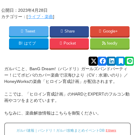
公開日：
2023年4月28日
カテゴリー：[
ライブ・楽曲
]
Tweet
Share
Google+
B!
はてブ
Pocket
feedly
ガルパこと、BanG Dream!（バンドリ）ガールズバンドパーティ
ー！にてポピパのカバー楽曲で涼海ひより（CV：水瀬いのり）／
HoneyWorksの楽曲「ヒロイン育成計画」が配信されます。
ここでは、「ヒロイン育成計画」のHARDとEXPERTのフルコン動
画やコツをまとめています。
ちなみに、楽曲解放情報はこちらを御覧ください。
ガルパ速報｜バンドリ！ガルパ攻略まとめイベントDB
2 Users