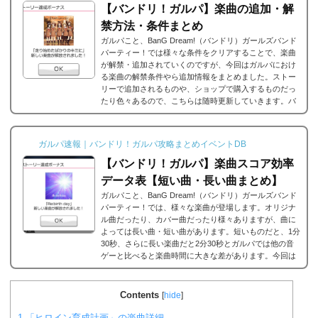
【バンドリ！ガルパ】楽曲の追加・解
禁方法・条件まとめ
ガルパこと、BanG Dream!（バンドリ）ガールズバンド
パーティー！では様々な条件をクリアすることで、楽曲
が解禁・追加されていくのですが、今回はガルパにおけ
る楽曲の解禁条件やら追加情報をまとめました。ストー
リーで追加されるものや、ショップで購入するものだっ
たり色々あるので、こちらは随時更新していきます。バ
ンドリ/ガルパの楽曲の追加・解禁方法一覧それでは、バ
ンドリ/ガルパに於ける楽曲の追加・解禁方法一覧です。
メインストーリーだったり、バンドストーリーだった
ガルパ速報｜バンドリ！ガルパ攻略まとめイベントDB
り、いろいろな条件があると思うのですが、それぞれ...
【バンドリ！ガルパ】楽曲スコア効率
データ表【短い曲・長い曲まとめ】
ガルパこと、BanG Dream!（バンドリ）ガールズバンド
パーティー！では、様々な楽曲が登場します。オリジナ
ル曲だったり、カバー曲だったり様々ありますが、曲に
よっては長い曲・短い曲があります。短いものだと、1分
30秒、さらに長い楽曲だと2分30秒とガルパでは他の音
ゲーと比べると楽曲時間に大きな差があります。今回は
ガルパに登場する楽曲の長い曲、短い曲のまとめや、イ
ベント周回におすすめの楽曲などをまとめました。楽曲
別スコア効率表(協力ライブ) ↓別タブで見る場合はこち
Contents
[
hide
]
ら。
バンドリ！ガルパ スコア...
1
「ヒロイン育成計画」の楽曲詳細