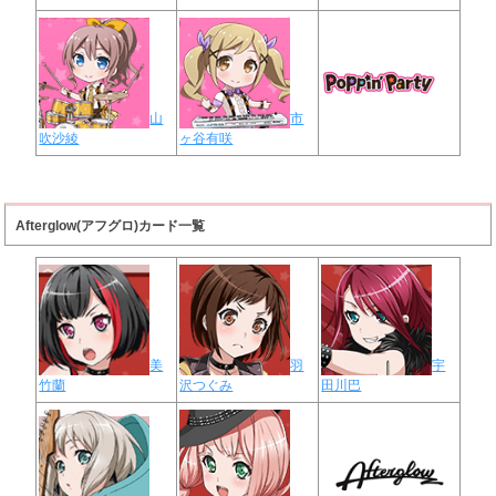
山
市
吹沙綾
ヶ谷有咲
Afterglow(アフグロ)カード一覧
美
羽
宇
竹蘭
沢つぐみ
田川巴