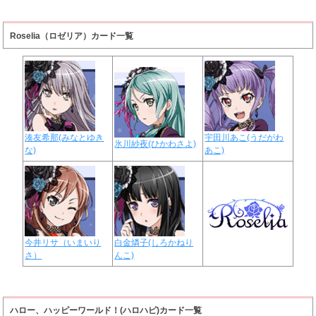
Roselia（ロゼリア）カード一覧
湊友希那(みなとゆき
宇田川あこ(うだがわ
氷川紗夜(ひかわさよ)
な)
あこ)
今井リサ（いまいり
白金燐子(しろかねり
さ）
んこ)
ハロー、ハッピーワールド！(ハロハピ)カード一覧