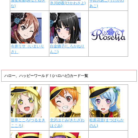
湊友希那(みなとゆき
宇田川あこ(うだがわ
氷川紗夜(ひかわさよ)
な)
あこ)
今井リサ（いまいり
白金燐子(しろかねり
さ）
んこ)
ハロー、ハッピーワールド！(ハロハピ)カード一覧
弦巻こころ(つるまき
北沢はぐみ(きたざわ
松原花音(まつばらか
こころ)
はぐみ)
のん)