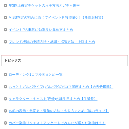
星3以上確定チケットの入手方法とガチャ確率
MISS判定の割合に応じてイベントP 獲得量0！【放置厨対策】
イベントPの非常に効率良い集め方まとめ
フレンド機能の申請方法・承認・拡張方法・上限まとめ
トピックス
ローディング1コマ漫画まとめ一覧
もっと！ガルパライフ(ガルパラ)の4コマ漫画まとめ【過去分掲載】
キャラクター・キャスト(声優)の誕生日まとめ【生誕祭】
名前の表示・色変え・装飾の方法・やり方まとめ【協力ライブ】
カバー楽曲リクエストアンケートでみんなが選んだ楽曲は？！