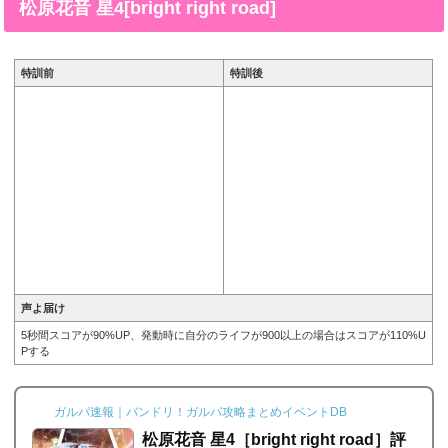
松原花音 星4[bright right road]
［Find your voice！］の画像と特技と評価のまとめで
す。弦巻こころ 星4［Find your voice！］※画像をタッ
プ/クリックで画像拡大可能■特訓前■特訓後■SDステー...
特訓前
特訓後
声よ届け
5秒間スコアが90%UP、発動時に自分のライフが900以上の場合はスコアが110%U
Pする
ガルパ速報｜バンドリ！ガルパ攻略まとめイベントDB
松原花音 星4［bright right road］評