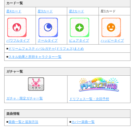
カード一覧
星4カード
星3カード
星2カード
星1カード
パワフルタイプ
クールタイプ
ピュアタイプ
ハッピータイプ
■
ドリームフェスティバルガチャ(ドリフェス)まとめ
■
スキル効果と所持キャラクター一覧
ガチャ一覧
ガチャ・限定ガチャ一覧
ドリフェス一覧・次回予想
楽曲情報
■
楽曲一覧と追加方法
■
カバー楽曲一覧