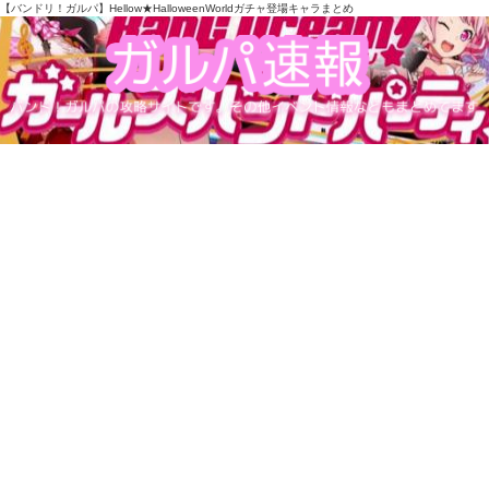
【バンドリ！ガルパ】Hellow★HalloweenWorldガチャ登場キャラまとめ