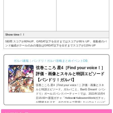
Show time！！
5秒間 スコアが80%UP、GREAT以下を出すまではスコアが95％ UP 、発動者のバ
ンド編成がクールのみの場合はGREAT以下を出すまでスコアが115% UP
ガルパ速報｜バンドリ！ガルパ攻略まとめイベントDB
弦巻こころ 星4［Find your voice！］
評価・画像とスキルと特訓エピソード
【バンドリ！ガルパ】
弦巻こころ 星4［Find your voice！］評価・画像とスキ
ルと特訓エピソード。ガルパこと、BanG Dream!（バン
ドリ）ガールズバンドパーティー！では、2021年10月4
日15:00〜新規ガチャ「Hellow★HalloweenWorldガチャ」
が開催されます。そのガチャで登場したハロー！ハッピ
ーパーティー！に所属する弦巻こころ の星4、弦巻ここ
ろ 星4［Find your voice！］。今回は、弦巻こころ 星4