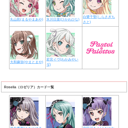
白鷺千聖(しらさぎち
丸山彩(まるやまあや)
氷川日菜(ひかわひな)
さと)
若宮イヴ(わかみやい
大和麻弥(やまとまや)
ゔ)
Roselia（ロゼリア）カード一覧