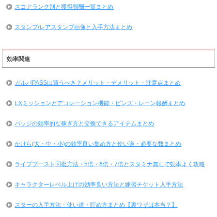
スコアランク別と獲得報酬一覧まとめ
スタンプ/レアスタンプ画像と入手方法まとめ
効率関連
ガルパPASSは買うべき？メリット・デメリット・注意点まとめ
EXミッションとデコレーション機能・ピンズ・レーン報酬まとめ
バッジの効率的な稼ぎ方と交換できるアイテムまとめ
かけら(大・中・小)の効率良い集め方と使い道・必要な数まとめ
ライブブースト回復方法・5倍・6倍・7倍とスタミナ無しで効率よく攻略
キャラクターレベル上げの効率良い方法と練習チケット入手方法
スターの入手方法・使い道・貯め方まとめ【裏ワザは本当？】