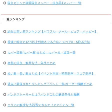
限定ガチャと期間限定メンバー・追加星4メンバー一覧
一覧ランキング
総合力高い順ランキング【パワフル・クール・ピュア・ハッピー】
最速で総合力12万以上到達させる方法とスコアA・S取る方法
カバー楽曲(カバー曲)まとめ！カバー元・追加一覧
楽曲の追加・解禁方法・条件まとめ
短い曲・長い曲まとめ【イベント周回・時間効率・スコア効率】
過去に開催されたランキングイベント一覧/ボーダー報酬まとめ
バンドストーリーとは？バンドごとの解放条件と報酬
エリアの解放方法/設置できるエリアアイテム一覧