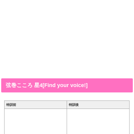
弦巻こころ 星4[Find your voice!]
特訓前
特訓後