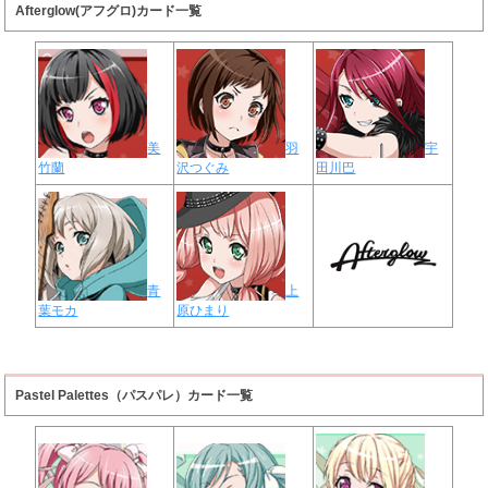
Afterglow(アフグロ)カード一覧
美
羽
宇
竹蘭
沢つぐみ
田川巴
青
上
葉モカ
原ひまり
Pastel Palettes（パスパレ）カード一覧