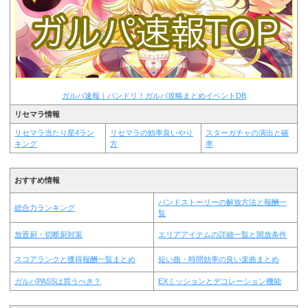
ガルパ速報｜バンドリ！ガルパ攻略まとめイベントDB
リセマラ情報
リセマラ当たり星4ラン
リセマラの効率良いやり
スターガチャの演出と確
キング
方
率
おすすめ情報
バンドストーリーの解放方法と報酬一
総合力ランキング
覧
放置厨・切断厨対策
エリアアイテムの詳細一覧と開放条件
スコアランクと獲得報酬一覧まとめ
短い曲・時間効率の良い楽曲まとめ
ガルパPASSは買うべき？
EXミッションとデコレーション機能