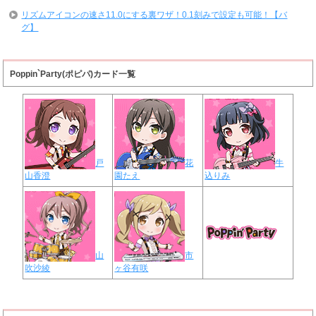
リズムアイコンの速さ11.0にする裏ワザ！0.1刻みで設定も可能！【バ
グ】
Poppin`Party(ポピパ)カード一覧
戸
花
牛
山香澄
園たえ
込りみ
山
市
吹沙綾
ヶ谷有咲