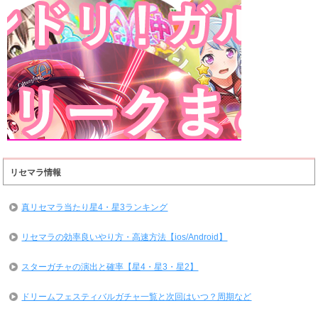
リセマラ情報
真リセマラ当たり星4・星3ランキング
リセマラの効率良いやり方・高速方法【ios/Android】
スターガチャの演出と確率【星4・星3・星2】
ドリームフェスティバルガチャ一覧と次回はいつ？周期など