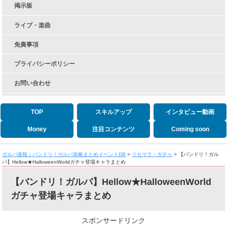
掲示板
ライブ・楽曲
免責事項
プライバシーポリシー
お問い合わせ
TOP
スキルアップ
インタビュー動画
Money
注目コンテンツ
Coming soon
ガルパ速報｜バンドリ！ガルパ攻略まとめイベントDB
>
リセマラ・ガチャ
>
【バンドリ！ガル
パ】Hellow★HalloweenWorldガチャ登場キャラまとめ
【バンドリ！ガルパ】Hellow★HalloweenWorld
ガチャ登場キャラまとめ
スポンサードリンク