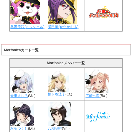
奥沢美咲(ミッシェル)
瀬田薫(せたかおる)
Morfonicaカード一覧
Morfonicaメンバー一覧
桐ヶ谷透子
(Gt.)
倉田ましろ
(Vo.)
広町七深
(Ba.)
双葉つくし
(Dr.)
八潮瑠唯
(Vn.)