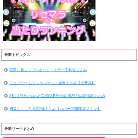
最新トピックス
実際に起こっているバグ・エラー不具合まとめ
アップデート/メンテンナンス履歴まとめ【最新版】
8月11日＠ハロハピCiRCLE放送局 第27回の新情報まとめ
初音ミクコラボ第2弾まとめ【カバー/期間限定スキン】
最新リークまとめ