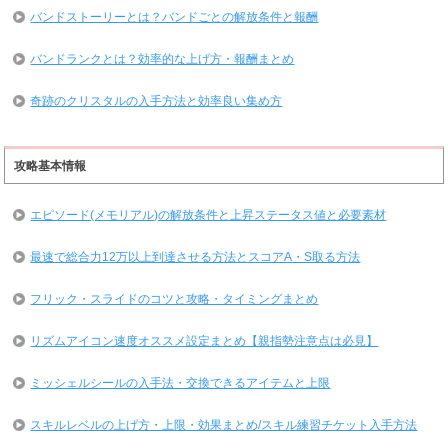
バンドストーリーとは？バンドごとの解放条件と報酬
バンドランクとは？効率的な上げ方・報酬まとめ
奇跡のクリスタルの入手方法と効率良い集め方
攻略基本情報
エピソード(メモリアル)の解放条件と上昇ステータス値と必要素材
最速で総合力12万以上到達させる方法とスコアA・S取る方法
フリック・スライドのコツと攻略・タイミングまとめ
リズムアイコン速度オススメ設定まとめ【親指勢注意点は必見】
ミッシェルシールの入手法・交換できるアイテムと上限
スキルレベルの上げ方・上限・効果まとめ/スキル練習チケット入手方法