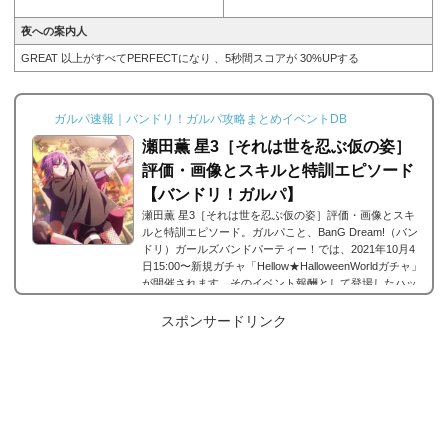
夜への案内人
GREAT 以上がすべてPERFECTになり 、5秒間スコアが 30%UPする
ガルパ速報｜バンドリ！ガルパ攻略まとめイベントDB
瀬田薫 星3［それは世を忍ぶ仮の姿］
評価・画像とスキルと特訓エピソード
【バンドリ！ガルパ】
瀬田薫 星3［それは世を忍ぶ仮の姿］評価・画像とスキ
ルと特訓エピソード。ガルパこと、BanG Dream!（バン
ドリ）ガールズバンドパーティー！では、2021年10月4
日15:00〜新規ガチャ「Hellow★HalloweenWorldガチャ」
が開催されます。そのイベント報酬として登場したハッ
ピーワールド！に所属する瀬田薫の星3 、瀬田薫 星3
［それは世を忍ぶ仮の姿］。今回は、瀬田薫 星3［それ
スポンサードリンク
は世を忍ぶ仮の姿］の画像と特技と評価のまとめです。
瀬田薫 星3［それは世を忍ぶ仮の姿］※画像をタップ/ク
リックで画像拡大可能■特訓前■特訓後■SDステータス
名...