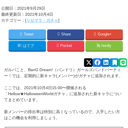
公開日：2021年9月29日
最終更新日：2021年10月4日
カテゴリー：[
リセマラ・ガチャ
]
Tweet
Share
Google+
B!
はてブ
Pocket
feedly
ガルパこと、BanG Dream!（バンドリ）ガールズバンドパーティ
ー！では、定期的に新キャラ(メンバー)がガチャに追加されます。
ここでは、2021年10月4日15:00〜開催される
「Hellow★HalloweenWorldガチャ」に追加された新キャラについ
てまとめています。
新メンバーの排出率は特別に高くなっているので、入手したい方
はこの機会を利用しましょう。