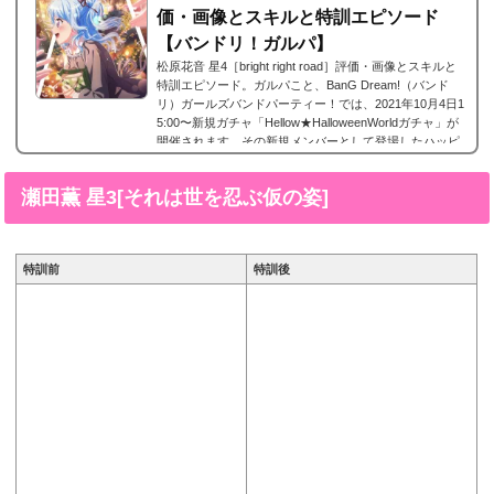
価・画像とスキルと特訓エピソード
【バンドリ！ガルパ】
松原花音 星4［bright right road］評価・画像とスキルと
特訓エピソード。ガルパこと、BanG Dream!（バンド
リ）ガールズバンドパーティー！では、2021年10月4日1
5:00〜新規ガチャ「Hellow★HalloweenWorldガチャ」が
開催されます。その新規メンバーとして登場したハッピ
ーワールド！に所属する松原花音の星4 、松原花音 星4
［bright right road］。今回は、松原花音 星4［bright right
瀬田薫 星3[それは世を忍ぶ仮の姿]
road］の画像と特技と評価のまとめです。松原花音 星4
［bright right road］※画像をタップ/クリックで画像拡大
可能■特訓前■特訓後■SDステータス名前...
特訓前
特訓後