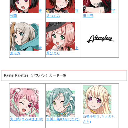
美
羽
宇
竹蘭
沢つぐみ
田川巴
青
上
葉モカ
原ひまり
Pastel Palettes（パスパレ）カード一覧
白鷺千聖(しらさぎち
丸山彩(まるやまあや)
氷川日菜(ひかわひな)
さと)