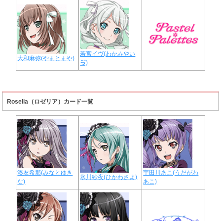
若宮イヴ(わかみやい
大和麻弥(やまとまや)
ゔ)
Roselia（ロゼリア）カード一覧
湊友希那(みなとゆき
宇田川あこ(うだがわ
氷川紗夜(ひかわさよ)
な)
あこ)