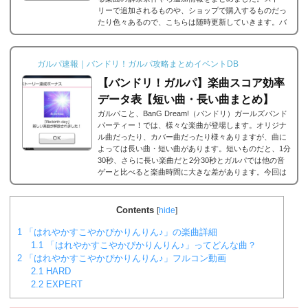
リーで追加されるものや、ショップで購入するものだっ
たり色々あるので、こちらは随時更新していきます。バ
ンドリ/ガルパの楽曲の追加・解禁方法一覧それでは、バ
ンドリ/ガルパに於ける楽曲の追加・解禁方法一覧です。
メインストーリーだったり、バンドストーリーだった
ガルパ速報｜バンドリ！ガルパ攻略まとめイベントDB
り、いろいろな条件があると思うのですが、それぞれ...
【バンドリ！ガルパ】楽曲スコア効率
データ表【短い曲・長い曲まとめ】
ガルパこと、BanG Dream!（バンドリ）ガールズバンド
パーティー！では、様々な楽曲が登場します。オリジナ
ル曲だったり、カバー曲だったり様々ありますが、曲に
よっては長い曲・短い曲があります。短いものだと、1分
30秒、さらに長い楽曲だと2分30秒とガルパでは他の音
ゲーと比べると楽曲時間に大きな差があります。今回は
ガルパに登場する楽曲の長い曲、短い曲のまとめや、イ
ベント周回におすすめの楽曲などをまとめました。楽曲
別スコア効率表(協力ライブ) ↓別タブで見る場合はこち
Contents
[
hide
]
ら。
バンドリ！ガルパ スコア...
1
「はれやかすこやかぴかりんりん♪」の楽曲詳細
1.1
「はれやかすこやかぴかりんりん♪」ってどんな曲？
2
「はれやかすこやかぴかりんりん♪」フルコン動画
2.1
HARD
2.2
EXPERT