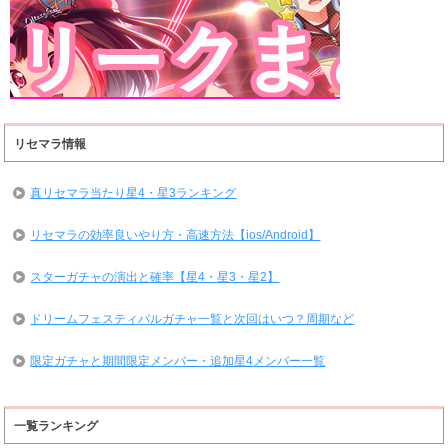
リセマラ情報
真リセマラ当たり星4・星3ランキング
リセマラの効率良いやり方・高速方法【ios/Android】
スターガチャの演出と確率【星4・星3・星2】
ドリームフェスティバルガチャ一覧と次回はいつ？周期など
限定ガチャと期間限定メンバー・追加星4メンバー一覧
一覧ランキング