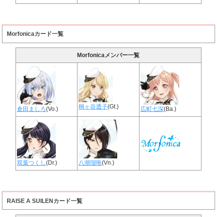
Morfonicaカード一覧
Morfonicaメンバー一覧
桐ヶ谷透子
(Gt.)
倉田ましろ
(Vo.)
広町七深
(Ba.)
双葉つくし
(Dr.)
八潮瑠唯
(Vn.)
RAISE A SUILENカード一覧