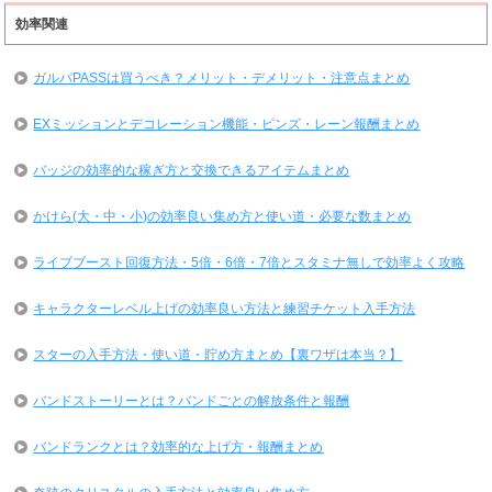
効率関連
ガルパPASSは買うべき？メリット・デメリット・注意点まとめ
EXミッションとデコレーション機能・ピンズ・レーン報酬まとめ
バッジの効率的な稼ぎ方と交換できるアイテムまとめ
かけら(大・中・小)の効率良い集め方と使い道・必要な数まとめ
ライブブースト回復方法・5倍・6倍・7倍とスタミナ無しで効率よく攻略
キャラクターレベル上げの効率良い方法と練習チケット入手方法
スターの入手方法・使い道・貯め方まとめ【裏ワザは本当？】
バンドストーリーとは？バンドごとの解放条件と報酬
バンドランクとは？効率的な上げ方・報酬まとめ