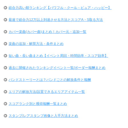
総合力高い順ランキング【パワフル・クール・ピュア・ハッピー】
最速で総合力12万以上到達させる方法とスコアA・S取る方法
カバー楽曲(カバー曲)まとめ！カバー元・追加一覧
楽曲の追加・解禁方法・条件まとめ
短い曲・長い曲まとめ【イベント周回・時間効率・スコア効率】
過去に開催されたランキングイベント一覧/ボーダー報酬まとめ
バンドストーリーとは？バンドごとの解放条件と報酬
エリアの解放方法/設置できるエリアアイテム一覧
スコアランク別と獲得報酬一覧まとめ
スタンプ/レアスタンプ画像と入手方法まとめ