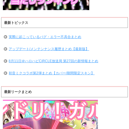
最新トピックス
実際に起こっているバグ・エラー不具合まとめ
アップデート/メンテンナンス履歴まとめ【最新版】
8月11日＠ハロハピCiRCLE放送局 第27回の新情報まとめ
初音ミクコラボ第2弾まとめ【カバー/期間限定スキン】
最新リークまとめ