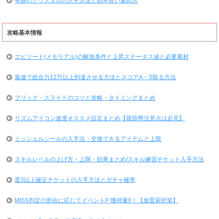
奇跡のクリスタルの入手方法と効率良い集め方
攻略基本情報
エピソード(メモリアル)の解放条件と上昇ステータス値と必要素材
最速で総合力12万以上到達させる方法とスコアA・S取る方法
フリック・スライドのコツと攻略・タイミングまとめ
リズムアイコン速度オススメ設定まとめ【親指勢注意点は必見】
ミッシェルシールの入手法・交換できるアイテムと上限
スキルレベルの上げ方・上限・効果まとめ/スキル練習チケット入手方法
星3以上確定チケットの入手方法とガチャ確率
MISS判定の割合に応じてイベントP 獲得量0！【放置厨対策】