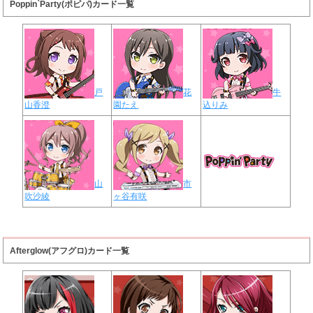
Poppin`Party(ポピパ)カード一覧
戸
花
牛
山香澄
園たえ
込りみ
山
市
吹沙綾
ヶ谷有咲
Afterglow(アフグロ)カード一覧