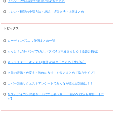
イベントPの非常に効率良い集め方まとめ
フレンド機能の申請方法・承認・拡張方法・上限まとめ
トピックス
ローディング1コマ漫画まとめ一覧
もっと！ガルパライフ(ガルパラ)の4コマ漫画まとめ【過去分掲載】
キャラクター・キャスト(声優)の誕生日まとめ【生誕祭】
名前の表示・色変え・装飾の方法・やり方まとめ【協力ライブ】
カバー楽曲リクエストアンケートでみんなが選んだ楽曲は？！
リズムアイコンの速さ11.0にする裏ワザ！0.1刻みで設定も可能！【バ
グ】