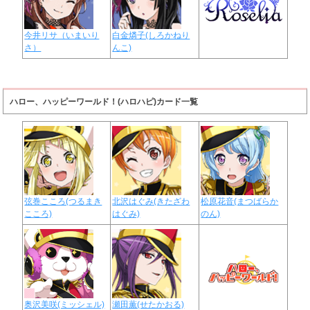
今井リサ（いまいり
白金燐子(しろかねり
さ）
んこ)
ハロー、ハッピーワールド！(ハロハピ)カード一覧
弦巻こころ(つるまき
北沢はぐみ(きたざわ
松原花音(まつばらか
こころ)
はぐみ)
のん)
奥沢美咲(ミッシェル)
瀬田薫(せたかおる)