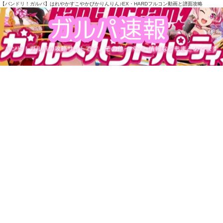
【バンドリ！ガルパ】はれやかすこやかぴかりんりん♪EX・HARDフルコン動画と譜面攻略