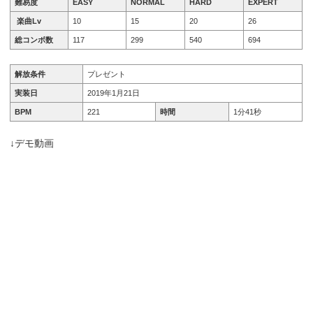
難易度
EASY
NORMAL
HARD
EXPERT
楽曲Lv
10
15
20
26
総コンボ数
117
299
540
694
解放条件
プレゼント
実装日
2019年1月21日
BPM
221
時間
1分41秒
↓デモ動画