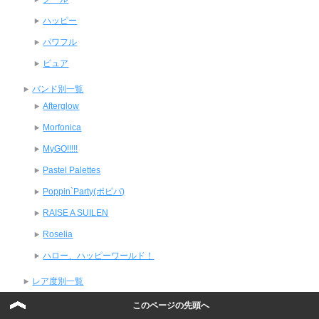
ハッピー
パワフル
ピュア
バンド別一覧
Afterglow
Morfonica
MyGO!!!!!
Pastel Palettes
Poppin`Party(ポピパ)
RAISE A SUILEN
Roselia
ハロー、ハッピーワールド！
レア度別一覧
星2
このページの先頭へ