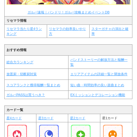
ガルパ速報｜バンドリ！ガルパ攻略まとめイベントDB
リセマラ情報
リセマラ当たり星4ラン
リセマラの効率良いやり
スターガチャの演出と確
キング
方
率
おすすめ情報
バンドストーリーの解放方法と報酬一
総合力ランキング
覧
放置厨・切断厨対策
エリアアイテムの詳細一覧と開放条件
スコアランクと獲得報酬一覧まとめ
短い曲・時間効率の良い楽曲まとめ
ガルパPASSは買うべき？
EXミッションとデコレーション機能
カード一覧
星4カード
星3カード
星2カード
星1カード