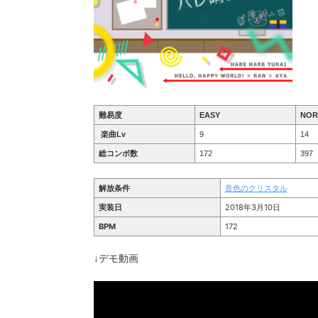
難易度
EASY
NOR
楽曲Lv
9
14
総コンボ数
172
397
解放条件
音色のクリスタル
実装日
2018年3月10日
BPM
172
↓デモ動画