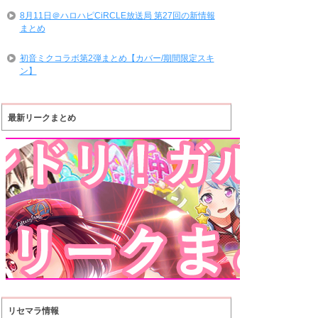
8月11日＠ハロハピCiRCLE放送局 第27回の新情報
まとめ
初音ミクコラボ第2弾まとめ【カバー/期間限定スキ
ン】
最新リークまとめ
リセマラ情報