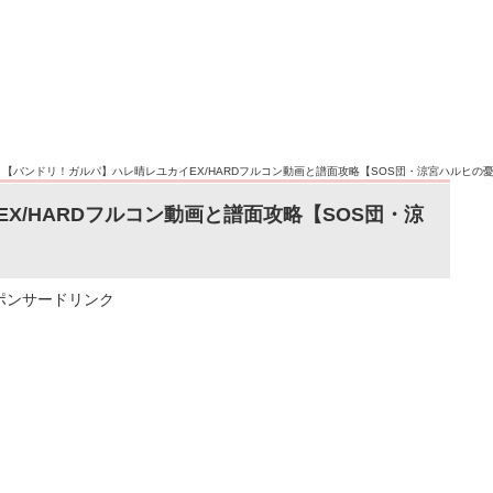
>
【バンドリ！ガルパ】ハレ晴レユカイEX/HARDフルコン動画と譜面攻略【SOS団・涼宮ハルヒの
X/HARDフルコン動画と譜面攻略【SOS団・涼
ポンサードリンク