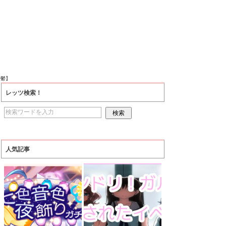
憂鬱】
レッツ検索！
人気記事