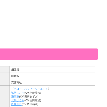
畑亜貴
田代智一
安藤高弘
【
ハロー、ハッピーワールド！
】
弦巻こころ
(CV:伊藤美来)
瀬田薫
(CV:田所あずさ)
北沢はぐみ
(CV:吉田有里)
松原花音
(CV:豊田萌絵)