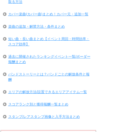
取る方法
カバー楽曲(カバー曲)まとめ！カバー元・追加一覧
楽曲の追加・解禁方法・条件まとめ
短い曲・長い曲まとめ【イベント周回・時間効率・
スコア効率】
過去に開催されたランキングイベント一覧/ボーダー
報酬まとめ
バンドストーリーとは？バンドごとの解放条件と報
酬
エリアの解放方法/設置できるエリアアイテム一覧
スコアランク別と獲得報酬一覧まとめ
スタンプ/レアスタンプ画像と入手方法まとめ