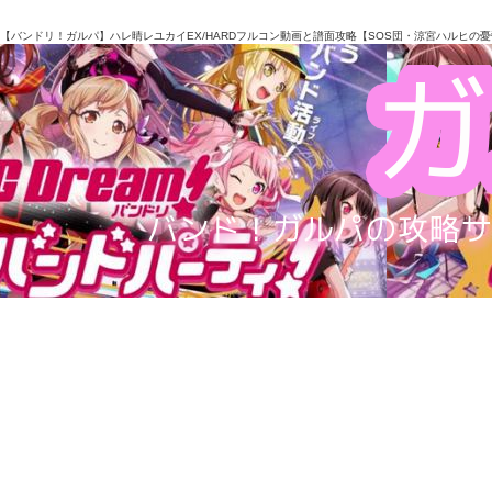
【バンドリ！ガルパ】ハレ晴レユカイEX/HARDフルコン動画と譜面攻略【SOS団・涼宮ハルヒの