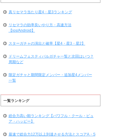
真リセマラ当たり星4・星3ランキング
リセマラの効率良いやり方・高速方法
【ios/Android】
スターガチャの演出と確率【星4・星3・星2】
ドリームフェスティバルガチャ一覧と次回はいつ？
周期など
限定ガチャと期間限定メンバー・追加星4メンバー
一覧
一覧ランキング
総合力高い順ランキング【パワフル・クール・ピュ
ア・ハッピー】
最速で総合力12万以上到達させる方法とスコアA・S