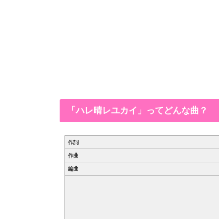
「ハレ晴レユカイ」ってどんな曲？
作詞
作曲
編曲