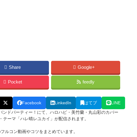
Share
Google+
Pocket
feedly
Facebook
LinkedIn
はてブ
LINE
ールズバンドパーティー！にて、ハロハピ・美竹蘭・丸山彩のカバー
グ・テーマ「ハレ晴レユカイ」が配信されます。
Tのフルコン動画やコツをまとめています。