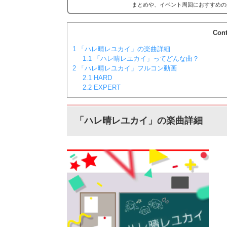
まとめや、イベント周回におすすめの
ア効率表(協力ライブ) ↓別タブで見る
コア...
Cont
1
「ハレ晴レユカイ」の楽曲詳細
1.1
「ハレ晴レユカイ」ってどんな曲？
2
「ハレ晴レユカイ」フルコン動画
2.1
HARD
2.2
EXPERT
「ハレ晴レユカイ」の楽曲詳細