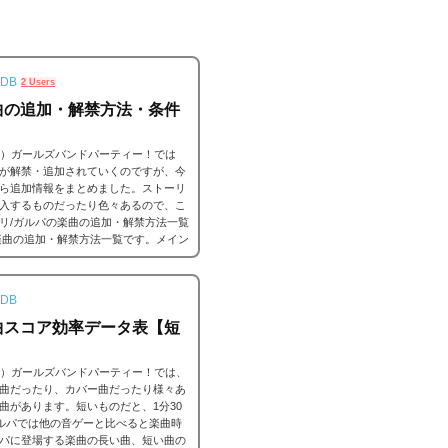
。
DB
2 Users
曲の追加・解禁方法・条件
ンドリ）ガールズバンドパーティー！では
が解禁・追加されていくのですが、今
ら追加情報をまとめました。ストーリ
入するものだったり色々あるので、こ
リ/ガルパの楽曲の追加・解禁方法一覧
楽曲の追加・解禁方法一覧です。メイン
ーだったり、いろいろな条件があると
DB
曲スコア効率データ表【短
ンドリ）ガールズバンドパーティー！では、
曲だったり、カバー曲だったり様々あ
曲があります。短いものだと、1分30
ガルパでは他の音ゲーと比べると楽曲時
パに登場する楽曲の長い曲、短い曲の