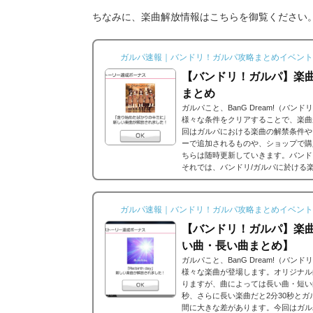
ちなみに、楽曲解放情報はこちらを御覧ください
ガルパ速報｜バンドリ！ガルパ攻略まとめイベント
【バンドリ！ガルパ】楽
まとめ
ガルパこと、BanG Dream!（バ
様々な条件をクリアすることで、楽曲
回はガルパにおける楽曲の解禁条件や
ーで追加されるものや、ショップで購
ちらは随時更新していきます。バンド
それでは、バンドリ/ガルパに於ける
ストーリーだったり、バンドストーリ
思うのですが、それぞれ...
ガルパ速報｜バンドリ！ガルパ攻略まとめイベント
【バンドリ！ガルパ】楽
い曲・長い曲まとめ】
ガルパこと、BanG Dream!（バ
様々な楽曲が登場します。オリジナル
りますが、曲によっては長い曲・短い
秒、さらに長い楽曲だと2分30秒と
間に大きな差があります。今回はガル