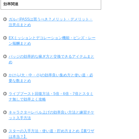
効率関連
ガルパPASSは買うべき？メリット・デメリット・
注意点まとめ
EXミッションとデコレーション機能・ピンズ・レー
ン報酬まとめ
バッジの効率的な稼ぎ方と交換できるアイテムまと
め
かけら(大・中・小)の効率良い集め方と使い道・必
要な数まとめ
ライブブースト回復方法・5倍・6倍・7倍とスタミ
ナ無しで効率よく攻略
キャラクターレベル上げの効率良い方法と練習チケ
ット入手方法
スターの入手方法・使い道・貯め方まとめ【裏ワザ
は本当？】