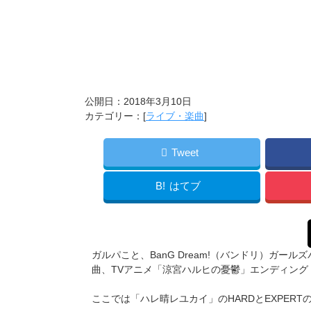
公開日：
2018年3月10日
カテゴリー：[
ライブ・楽曲
]
Tweet
B!
はてブ
ガルパこと、BanG Dream!（バンドリ）ガ
曲、TVアニメ「涼宮ハルヒの憂鬱」エンディン
ここでは「ハレ晴レユカイ」のHARDとEXPER