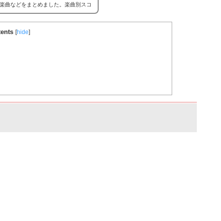
楽曲などをまとめました。楽曲別スコ
場合はこちら。
バンドリ！ガルパ ス
ents
[
hide
]