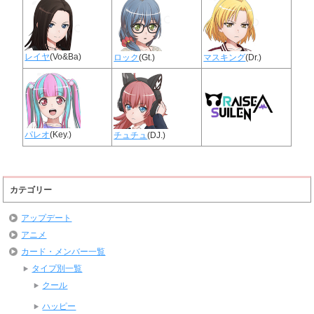
レイヤ
(Vo&Ba)
ロック
(Gt.)
マスキング
(Dr.)
パレオ
(Key.)
チュチュ
(DJ.)
カテゴリー
アップデート
アニメ
カード・メンバー一覧
タイプ別一覧
クール
ハッピー