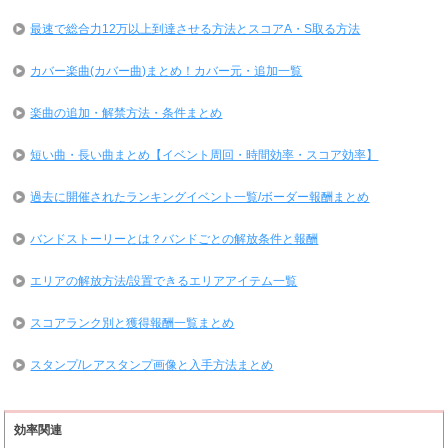
最速で総合力12万以上到達させる方法とスコアA・S取る方法
カバー楽曲(カバー曲)まとめ！カバー元・追加一覧
楽曲の追加・解禁方法・条件まとめ
短い曲・長い曲まとめ【イベント周回・時間効率・スコア効率】
過去に開催されたランキングイベント一覧/ボーダー報酬まとめ
バンドストーリーとは？バンドごとの解放条件と報酬
エリアの解放方法/設置できるエリアアイテム一覧
スコアランク別と獲得報酬一覧まとめ
スタンプ/レアスタンプ画像と入手方法まとめ
効率関連