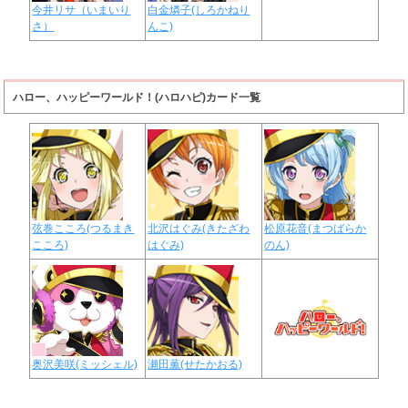
今井リサ（いまいり
白金燐子(しろかねり
さ）
んこ)
ハロー、ハッピーワールド！(ハロハピ)カード一覧
弦巻こころ(つるまき
北沢はぐみ(きたざわ
松原花音(まつばらか
こころ)
はぐみ)
のん)
奥沢美咲(ミッシェル)
瀬田薫(せたかおる)