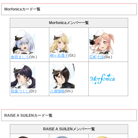
Morfonicaカード一覧
Morfonicaメンバー一覧
桐ヶ谷透子
(Gt.)
倉田ましろ
(Vo.)
広町七深
(Ba.)
双葉つくし
(Dr.)
八潮瑠唯
(Vn.)
RAISE A SUILENカード一覧
RAISE A SUILENメンバー一覧