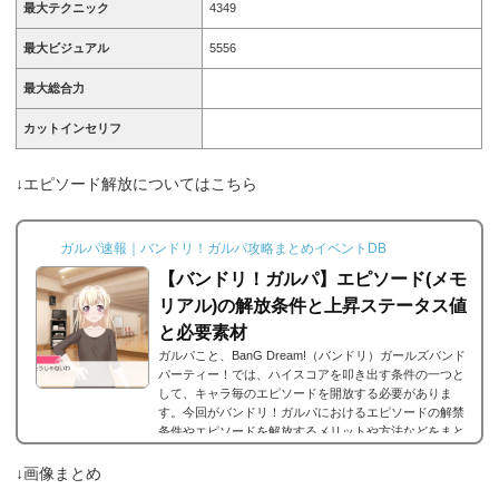
最大テクニック
4349
最大ビジュアル
5556
最大総合力
カットインセリフ
↓エピソード解放についてはこちら
ガルパ速報｜バンドリ！ガルパ攻略まとめイベントDB
【バンドリ！ガルパ】エピソード(メモ
リアル)の解放条件と上昇ステータス値
と必要素材
ガルパこと、BanG Dream!（バンドリ）ガールズバンド
パーティー！では、ハイスコアを叩き出す条件の一つと
して、キャラ毎のエピソードを開放する必要がありま
す。今回がバンドリ！ガルパにおけるエピソードの解禁
条件やエピソードを解放するメリットや方法などをまと
めました。エピソードとは？エピソードとは、各キャラ
に用意されているもので、各キャラのそのエピソードタ
↓画像まとめ
イトルに因んだメンバー独自の話を見ることができま