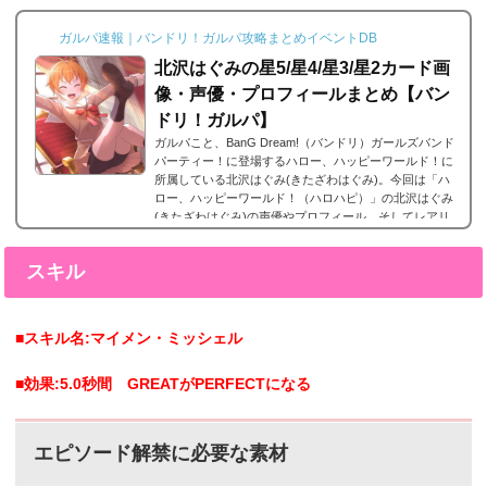
す。エピソードは各キャラクターの詳細にあり、解放す
ることでそのタイトルに纏わるエピソードを視聴できる
ガルパ速報｜バンドリ！ガルパ攻略まとめイベントDB
よ...
北沢はぐみの星5/星4/星3/星2カード画
像・声優・プロフィールまとめ【バン
ドリ！ガルパ】
ガルパこと、BanG Dream!（バンドリ）ガールズバンド
パーティー！に登場するハロー、ハッピーワールド！に
所属している北沢はぐみ(きたざわはぐみ)。今回は「ハ
ロー、ハッピーワールド！（ハロハピ）」の北沢はぐみ
(きたざわはぐみ)の声優やプロフィール、そしてレアリ
ティー別カード画像のまとめになります。北沢はぐみ(き
たざわはぐみ)星5カードまとめ北沢はぐみ(きたざわはぐ
スキル
み)の星5カードまとめです。 北沢はぐみ 星5［南の島の
大冒険］特訓前特訓後 2023年9月29日追加。北沢はぐみ
星5［南の島の大冒険］の星5。 北沢はぐ...
■スキル名:マイメン・ミッシェル
■効果:5.0秒間 GREATがPERFECTになる
エピソード解禁に必要な素材