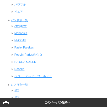
パワフル
ピュア
バンド別一覧
Afterglow
Morfonica
MyGO!!!!!
Pastel Palettes
Poppin`Party(ポピパ)
RAISE A SUILEN
Roselia
ハロー、ハッピーワールド！
レア度別一覧
星2
星3
このページの先頭へ
星4