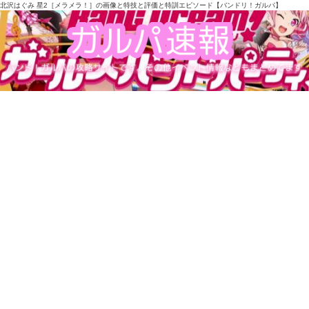
北沢はぐみ 星2［メラメラ！］の画像と特技と評価と特訓エピソード【バンドリ！ガルパ】