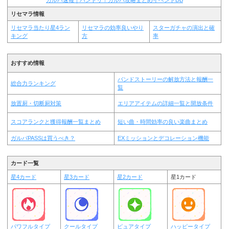
リセマラ情報
リセマラ当たり星4ラン
リセマラの効率良いやり
スターガチャの演出と確
キング
方
率
おすすめ情報
バンドストーリーの解放方法と報酬一
総合力ランキング
覧
放置厨・切断厨対策
エリアアイテムの詳細一覧と開放条件
スコアランクと獲得報酬一覧まとめ
短い曲・時間効率の良い楽曲まとめ
ガルパPASSは買うべき？
EXミッションとデコレーション機能
カード一覧
星4カード
星3カード
星2カード
星1カード
パワフルタイプ
クールタイプ
ピュアタイプ
ハッピータイプ