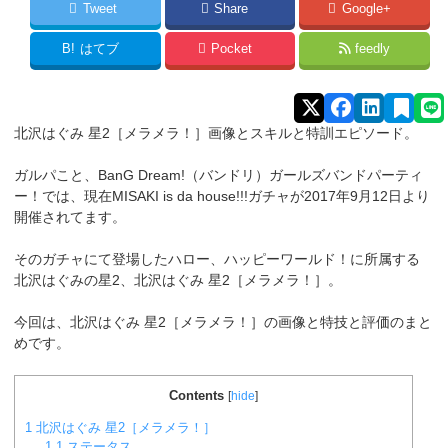
Tweet
Share
Google+
B!
はてブ
Pocket
feedly
北沢はぐみ
星2［メラメラ！
］画像とスキルと特訓エピソード。
ガルパこと、BanG Dream!（バンドリ）ガールズバンドパーティ
ー！では、現在MISAKI is da house!!!ガチャが2017年9月12日より
開催されてます。
そのガチャにて登場したハロー、ハッピーワールド！に所属する
北沢はぐみ
の星2、北沢はぐみ 星2［メラメラ！］。
今回は、北沢はぐみ 星2［メラメラ！］の画像と特技と評価のまと
めです。
Contents
[
hide
]
1
北沢はぐみ 星2［メラメラ！］
1.1
ステータス