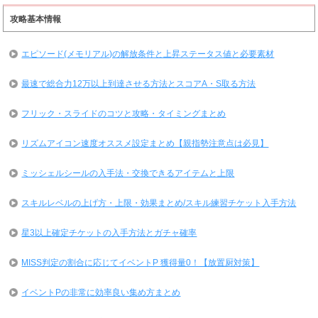
攻略基本情報
エピソード(メモリアル)の解放条件と上昇ステータス値と必要素材
最速で総合力12万以上到達させる方法とスコアA・S取る方法
フリック・スライドのコツと攻略・タイミングまとめ
リズムアイコン速度オススメ設定まとめ【親指勢注意点は必見】
ミッシェルシールの入手法・交換できるアイテムと上限
スキルレベルの上げ方・上限・効果まとめ/スキル練習チケット入手方法
星3以上確定チケットの入手方法とガチャ確率
MISS判定の割合に応じてイベントP 獲得量0！【放置厨対策】
イベントPの非常に効率良い集め方まとめ