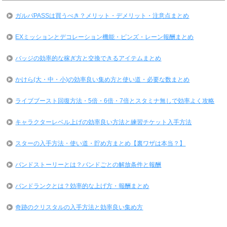
ガルパPASSは買うべき？メリット・デメリット・注意点まとめ
EXミッションとデコレーション機能・ピンズ・レーン報酬まとめ
バッジの効率的な稼ぎ方と交換できるアイテムまとめ
かけら(大・中・小)の効率良い集め方と使い道・必要な数まとめ
ライブブースト回復方法・5倍・6倍・7倍とスタミナ無しで効率よく攻略
キャラクターレベル上げの効率良い方法と練習チケット入手方法
スターの入手方法・使い道・貯め方まとめ【裏ワザは本当？】
バンドストーリーとは？バンドごとの解放条件と報酬
バンドランクとは？効率的な上げ方・報酬まとめ
奇跡のクリスタルの入手方法と効率良い集め方