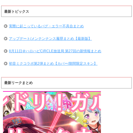
最新トピックス
実際に起こっているバグ・エラー不具合まとめ
アップデート/メンテンナンス履歴まとめ【最新版】
8月11日＠ハロハピCiRCLE放送局 第27回の新情報まとめ
初音ミクコラボ第2弾まとめ【カバー/期間限定スキン】
最新リークまとめ