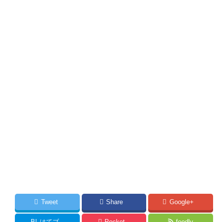
Tweet
Share
Google+
B!
はてブ
Pocket
feedly