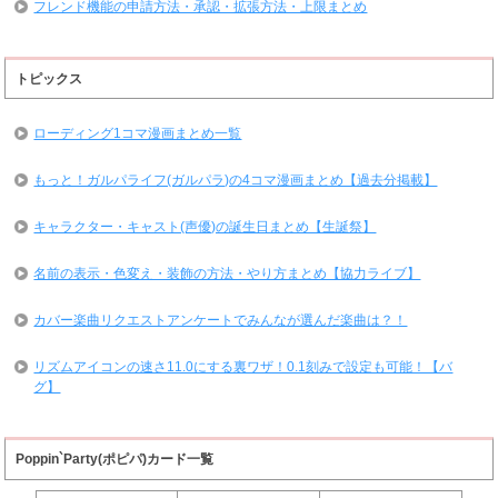
フレンド機能の申請方法・承認・拡張方法・上限まとめ
トピックス
ローディング1コマ漫画まとめ一覧
もっと！ガルパライフ(ガルパラ)の4コマ漫画まとめ【過去分掲載】
キャラクター・キャスト(声優)の誕生日まとめ【生誕祭】
名前の表示・色変え・装飾の方法・やり方まとめ【協力ライブ】
カバー楽曲リクエストアンケートでみんなが選んだ楽曲は？！
リズムアイコンの速さ11.0にする裏ワザ！0.1刻みで設定も可能！【バ
グ】
Poppin`Party(ポピパ)カード一覧