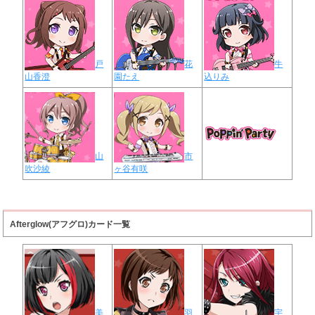
戸
花
牛
山香澄
園たえ
込りみ
山
市
吹沙綾
ヶ谷有咲
Afterglow(アフグロ)カード一覧
美
羽
宇