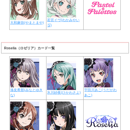
若宮イヴ(わかみやい
大和麻弥(やまとまや)
ゔ)
Roselia（ロゼリア）カード一覧
湊友希那(みなとゆき
宇田川あこ(うだがわ
氷川紗夜(ひかわさよ)
な)
あこ)