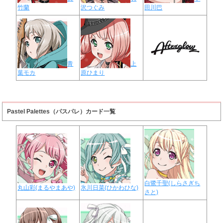
竹蘭
沢つぐみ
田川巴
青
上
葉モカ
原ひまり
Pastel Palettes（パスパレ）カード一覧
白鷺千聖(しらさぎち
丸山彩(まるやまあや)
氷川日菜(ひかわひな)
さと)