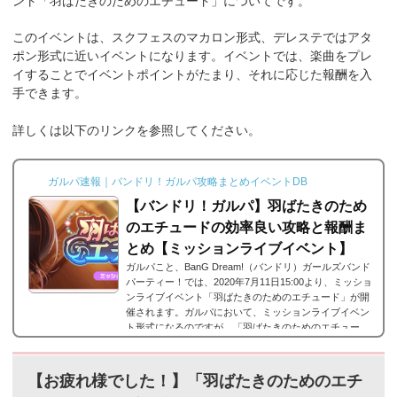
ント「羽ばたきのためのエチュード」
についてです。
このイベントは、スクフェスのマカロン形式、デレステではアタ
ポン形式に近いイベントになります。イベントでは、楽曲をプレ
イすることでイベントポイントがたまり、それに応じた報酬を入
手できます。
詳しくは以下のリンクを参照してください。
ガルパ速報｜バンドリ！ガルパ攻略まとめイベントDB
【バンドリ！ガルパ】羽ばたきのため
のエチュードの効率良い攻略と報酬ま
とめ【ミッションライブイベント】
ガルパこと、BanG Dream!（バンドリ）ガールズバンド
パーティー！では、2020年7月11日15:00より、ミッショ
ンライブイベント「羽ばたきのためのエチュード」が開
催されます。ガルパにおいて、ミッションライブイベン
ト形式になるのですが、「羽ばたきのためのエチュー
ド」の攻略情報や報酬をまとめました。なお、ボーダー
情報はこちら！「羽ばたきのためのエチュード」詳細■
開催期間:2020年7月11日15時 ～ 7月19日20時59分■結果
【お疲れ様でした！】「羽ばたきのためのエチ
発表:2020年7月19日21:20 ～ それでは、バンドリ！ガー