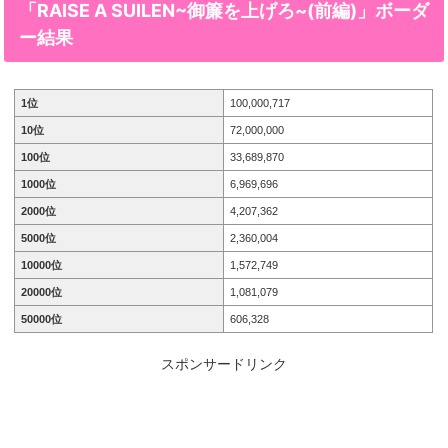
「RAISE A SUILEN~御簾を上げろ~(前編)」
ボーダ
ー結果
1位
100,000,717
10位
72,000,000
100位
33,689,870
1000位
6,969,696
2000位
4,207,362
5000位
2,360,004
10000位
1,572,749
20000位
1,081,079
50000位
606,328
スポンサードリンク