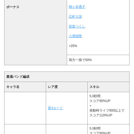
桐ヶ谷透子
ボーナス
広町七深
双葉つくし
八潮瑠唯
+20%
両方一致で50%
最適バンド編成
キャラ名
レア度
スキル
5.0秒間
スコア90%UP
+
星4カード
発動時ライフ900以上で
スコア110%UP
5.0秒間
スコア90%UP