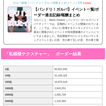
ガルパ速報｜バンドリ！ガルパ攻略まとめイベントDB
2 Users
【バンドリ！ガルパ】イベント一覧/ボ
ーダー過去記録/報酬まとめ
ガルパこと、BanG Dream!（バンドリ）ガールズバンド
パーティー！では、定期的にイベントが開催されていま
す。ここでは、ガルパに登場するランキングイベントの
過去に開催されたイベントや現在開催優のイベントにつ
いてまとめました。現在開催中のバンドリガルパランキ
ングイベント互いの音、空の果て互いの音、空の果て開
催期間2023年10月31日15時 ～ 11月7日20時59分攻略情
報 イベント情報まとめ報酬キャラ羽沢つぐみ 星3［2人
の想い］上原ひまり 星2［不安に揺れる瞳］過去のバン
「私模様テクスチャー」
ボーダー結果
ドリガルパランキングイベント一覧エフォート・イン...
1位
60,601,030
10位
41,100,118
100位
15,870,519
1000位
2,843,251
2000位
2,005,729
5000位
1,310,384