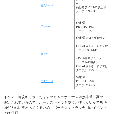
+
星4カード
発動時ライフ900以上で
スコア110%UP
5.0秒間
星4カード
PERFECTのみ
スコア115%UP
5.0秒間スコアが80％UP
+
GREAT以下を出すまでは
スコアが95％UP
星4カード
+
バンド編成が「ハッピ
ー」のみの場合、
GREAT以下を出すまでは
スコアが115％UP
5.0秒間
星4カード
PERFECTのみ
スコア120%UP
イベント特攻キャラ・おすすめキャラボーナス値は非常に高めに
設定されているので、ボーナスキャラを使うか使わないかで獲得
ptが大幅に変わってくるため、ボーナスキャラは今回のイベント
では必須。