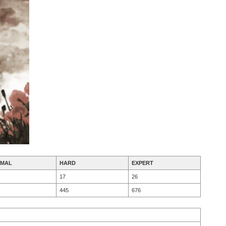
MAL
HARD
EXPERT
17
26
445
676