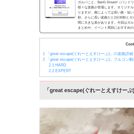
ガルパこと、BanG Dream!（バ
様々な楽曲が登場します。オリジナル
りますが、曲によっては長い曲・短い
秒、さらに長い楽曲だと2分30秒と
間に大きな差があります。今回はガル
まとめや、イベント周回におすすめの
ア効率表(協力ライブ) ↓別タブで見る
コア...
Cont
1
「great escape(ぐれーとえすけーぷ)」の楽曲詳細
2
「great escape(ぐれーとえすけーぷ)」フルコン
2.1
HARD
2.2
EXPERT
「great escape(ぐれーとえすけ