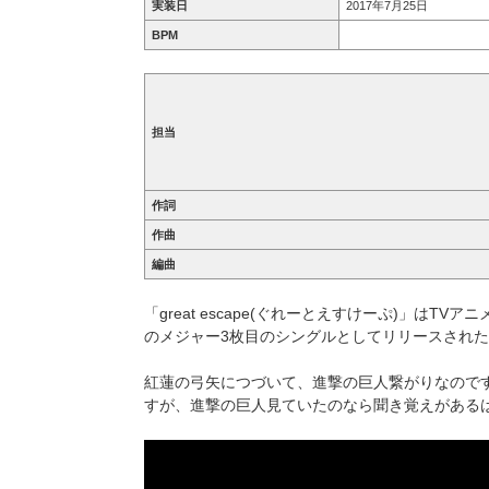
実装日
2017年7月25日
BPM
担当
作詞
作曲
編曲
「great escape(ぐれーとえすけーぷ)」はTVア
のメジャー3枚目のシングルとしてリリースされ
紅蓮の弓矢につづいて、進撃の巨人繋がりなので
すが、進撃の巨人見ていたのなら聞き覚えがある