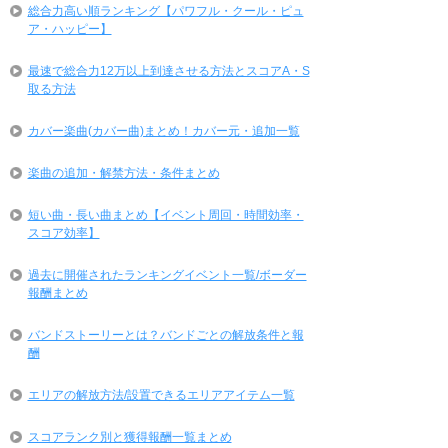
総合力高い順ランキング【パワフル・クール・ピュ
ア・ハッピー】
最速で総合力12万以上到達させる方法とスコアA・S
取る方法
カバー楽曲(カバー曲)まとめ！カバー元・追加一覧
楽曲の追加・解禁方法・条件まとめ
短い曲・長い曲まとめ【イベント周回・時間効率・
スコア効率】
過去に開催されたランキングイベント一覧/ボーダー
報酬まとめ
バンドストーリーとは？バンドごとの解放条件と報
酬
エリアの解放方法/設置できるエリアアイテム一覧
スコアランク別と獲得報酬一覧まとめ