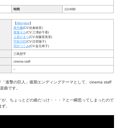
時間
1分40秒
【
Afterglow
】
美竹蘭
(CV:佐倉綾音)
青葉モカ
(CV:三澤紗千香)
上原ひまり
(CV:加藤英美里)
宇田川巴
(CV:日笠陽子)
羽沢つぐみ
(CV:金元寿子)
三島想平
cinema staff
–
ニメ「進撃の巨人」後期エンディングテーマとして、cinema staff
た楽曲です。
すが、ちょっとどの曲だっけ・・・？と一瞬思ってしまったので
はず。