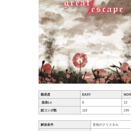
難易度
EASY
NOR
楽曲Lv
8
13
総コンボ数
118
239
解放条件
音色のクリスタル