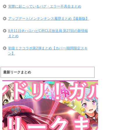
実際に起こっているバグ・エラー不具合まとめ
アップデート/メンテンナンス履歴まとめ【最新版】
8月11日＠ハロハピCiRCLE放送局 第27回の新情報
まとめ
初音ミクコラボ第2弾まとめ【カバー/期間限定スキ
ン】
最新リークまとめ