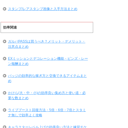
スタンプ/レアスタンプ画像と入手方法まとめ
効率関連
ガルパPASSは買うべき？メリット・デメリット・
注意点まとめ
EXミッションとデコレーション機能・ピンズ・レー
ン報酬まとめ
バッジの効率的な稼ぎ方と交換できるアイテムまと
め
かけら(大・中・小)の効率良い集め方と使い道・必
要な数まとめ
ライブブースト回復方法・5倍・6倍・7倍とスタミ
ナ無しで効率よく攻略
キャラクターレベル上げの効率良い方法と練習チケ