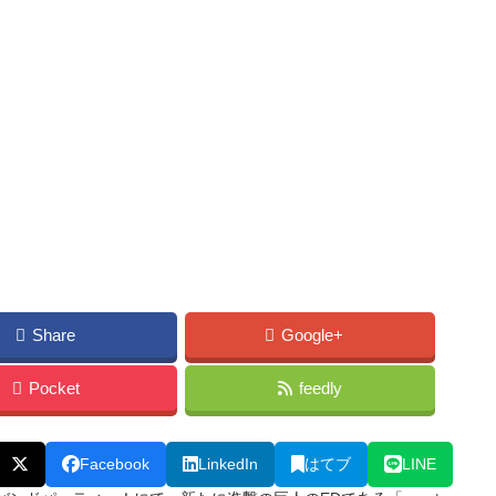
Share
Google+
Pocket
feedly
Facebook
LinkedIn
はてブ
LINE