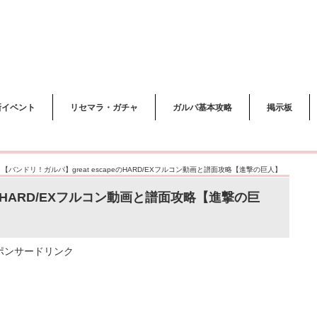
新イベント
リセマラ・ガチャ
ガルパ基本攻略
掲示板
>
【バンドリ！ガルパ】great escapeのHARD/EXフルコン動画と譜面攻略【進撃の巨人】
eのHARD/EXフルコン動画と譜面攻略【進撃の巨
ポンサードリンク