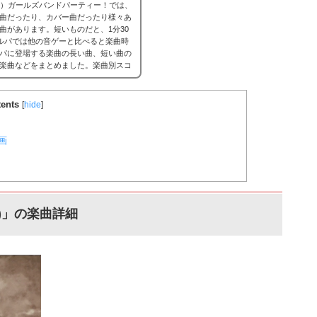
ンドリ）ガールズバンドパーティー！では、
曲だったり、カバー曲だったり様々あ
曲があります。短いものだと、1分30
ガルパでは他の音ゲーと比べると楽曲時
パに登場する楽曲の長い曲、短い曲の
楽曲などをまとめました。楽曲別スコ
場合はこちら。
バンドリ！ガルパ ス
ents
[
hide
]
動画
ーぷ)」の楽曲詳細