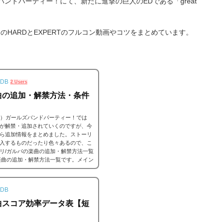
ズバンドパーティー！にて、新たに進撃の巨人のEDである「great
ぷ)」のHARDとEXPERTのフルコン動画やコツをまとめています。
。
DB
2 Users
曲の追加・解禁方法・条件
ンドリ）ガールズバンドパーティー！では
が解禁・追加されていくのですが、今
ら追加情報をまとめました。ストーリ
入するものだったり色々あるので、こ
リ/ガルパの楽曲の追加・解禁方法一覧
楽曲の追加・解禁方法一覧です。メイン
ーだったり、いろいろな条件があると
DB
曲スコア効率データ表【短