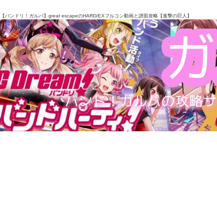
【バンドリ！ガルパ】great escapeのHARD/EXフルコン動画と譜面攻略【進撃の巨人】