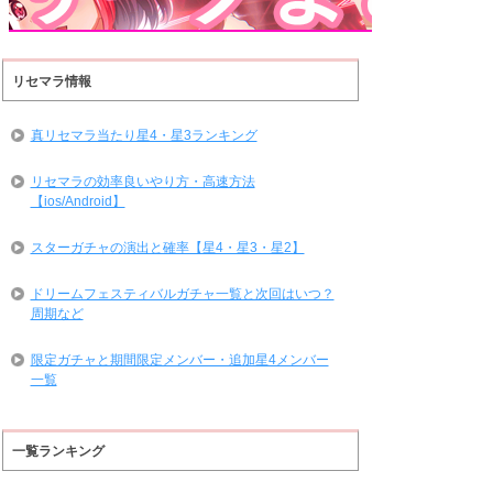
リセマラ情報
真リセマラ当たり星4・星3ランキング
リセマラの効率良いやり方・高速方法
【ios/Android】
スターガチャの演出と確率【星4・星3・星2】
ドリームフェスティバルガチャ一覧と次回はいつ？
周期など
限定ガチャと期間限定メンバー・追加星4メンバー
一覧
一覧ランキング