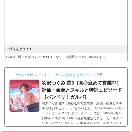
ご注文をどうぞ！
GREAT 以上がすべてPERFECTになり 、5秒間スコアが 30%UPする
ガルパ速報｜バンドリ！ガルパ攻略まとめイベントDB
羽沢つぐみ 星3［真心込めて営業中］
評価・画像とスキルと特訓エピソード
【バンドリ！ガルパ】
羽沢つぐみ 星3［真心込めて営業中］評価・画像とスキ
ルと特訓エピソード。ガルパこと、BanG Dream!（バン
ドリ）ガールズバンドパーティー！では、2022年3月12
日0時 ～ 3月18日14時59分新規限定ガチャ「ガールズバ
ンドライフ！5 ガチャ」が開催されます。そのイベント
に登場するAfterglowに所属する羽沢つぐみの星3、羽沢