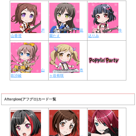
戸
花
牛
山香澄
園たえ
込りみ
山
市
吹沙綾
ヶ谷有咲
Afterglow(アフグロ)カード一覧