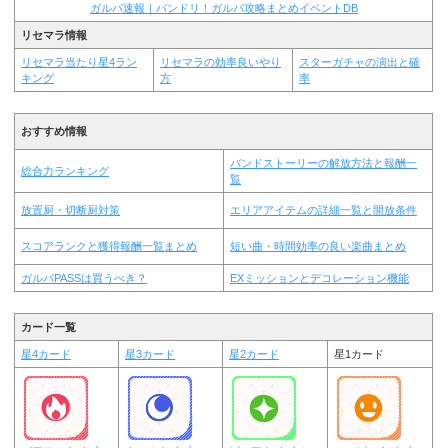
ガルパ速報｜バンドリ！ガルパ攻略まとめイベントDB
リセマラ情報
リセマラ当たり星4ラン
リセマラの効率良いやり
スターガチャの演出と確
キング
方
率
おすすめ情報
バンドストーリーの解放方法と報酬一
総合力ランキング
覧
放置厨・切断厨対策
エリアアイテムの詳細一覧と開放条件
スコアランクと獲得報酬一覧まとめ
短い曲・時間効率の良い楽曲まとめ
ガルパPASSは買うべき？
EXミッションとデコレーション機能
カード一覧
星4カード
星3カード
星2カード
星1カード