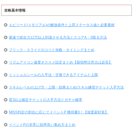
攻略基本情報
エピソード(メモリアル)の解放条件と上昇ステータス値と必要素材
最速で総合力12万以上到達させる方法とスコアA・S取る方法
フリック・スライドのコツと攻略・タイミングまとめ
リズムアイコン速度オススメ設定まとめ【親指勢注意点は必見】
ミッシェルシールの入手法・交換できるアイテムと上限
スキルレベルの上げ方・上限・効果まとめ/スキル練習チケット入手方法
星3以上確定チケットの入手方法とガチャ確率
MISS判定の割合に応じてイベントP 獲得量0！【放置厨対策】
イベントPの非常に効率良い集め方まとめ