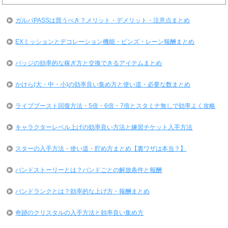
ガルパPASSは買うべき？メリット・デメリット・注意点まとめ
EXミッションとデコレーション機能・ピンズ・レーン報酬まとめ
バッジの効率的な稼ぎ方と交換できるアイテムまとめ
かけら(大・中・小)の効率良い集め方と使い道・必要な数まとめ
ライブブースト回復方法・5倍・6倍・7倍とスタミナ無しで効率よく攻略
キャラクターレベル上げの効率良い方法と練習チケット入手方法
スターの入手方法・使い道・貯め方まとめ【裏ワザは本当？】
バンドストーリーとは？バンドごとの解放条件と報酬
バンドランクとは？効率的な上げ方・報酬まとめ
奇跡のクリスタルの入手方法と効率良い集め方