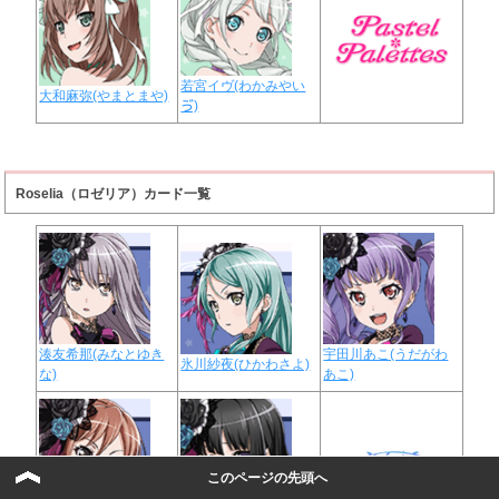
若宮イヴ(わかみやい
大和麻弥(やまとまや)
ゔ)
Roselia（ロゼリア）カード一覧
湊友希那(みなとゆき
宇田川あこ(うだがわ
氷川紗夜(ひかわさよ)
な)
あこ)
このページの先頭へ