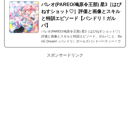
パレオ(PAREO/鳰原令王那) 星3［はぴ
ねすショット♡］評価と画像とスキル
と特訓エピソード【バンドリ！ガル
パ】
パレオ(PAREO/鳰原令王那) 星3［はぴねすショット♡］
評価と画像とスキルと特訓エピソード。ガルパこと、Ba
nG Dream!（バンドリ）ガールズバンドパーティー！で
は、2022年3月12日0時 ～ 3月18日14時59分新規限定ガ
チャ「ガールズバンドライフ！5 ガチャ」が開催されま
スポンサードリンク
す。そのガチャにて登場した新しくRAISE A SUILEN(レ
イズアスイレン/ラス)に所属するパレオ(PAREO/鳰原令
王那) の星3、パレオ(PAREO/鳰原令王那) 星3［はぴねす
ショット♡］が登場。今回は、パレオ(PAREO/鳰原令王
那) 星3［はぴねすショット♡］の画像と特技と評価のま
と...