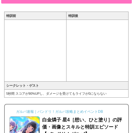
と特技と評価のまとめです。市ヶ谷有咲 星4［うさコロ
ネといっしょ］※画像をタップ/クリックで画像拡大...
特訓前
特訓後
シークレット・ゲスト
5秒間 スコアが90%UPし、ダメージを受けてもライフが0にならない
ガルパ速報｜バンドリ！ガルパ攻略まとめイベントDB
白金燐子 星4［想い、ひと塗り］の評
価・画像とスキルと特訓エピソード