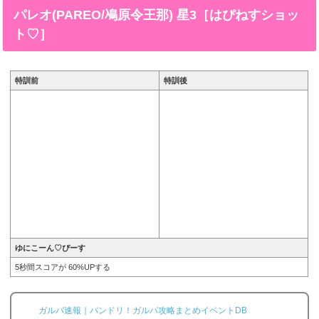
つぐみ 星3［真心込めて営業中］。今回は、羽沢つぐみ
パレオ(PAREO/鳰原令王那) 星3［はぴねすショッ
星3［真心込めて営業中］の画像と特技と評価のまとめで
す。羽沢つぐみ 星3［真心込めて営業中］※画像をタッ
ト♡］
プ/クリックで画像拡大可能■特訓前■特訓後■SDステー...
特訓前
特訓後
ゆにこーん♡ぴーす
5秒間スコアが 60%UPする
ガルパ速報｜バンドリ！ガルパ攻略まとめイベントDB