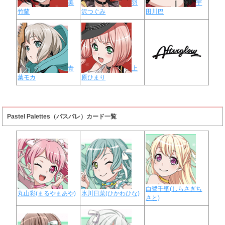
美
羽
宇
竹蘭
沢つぐみ
田川巴
青
上
葉モカ
原ひまり
Pastel Palettes（パスパレ）カード一覧
白鷺千聖(しらさぎち
丸山彩(まるやまあや)
氷川日菜(ひかわひな)
さと)