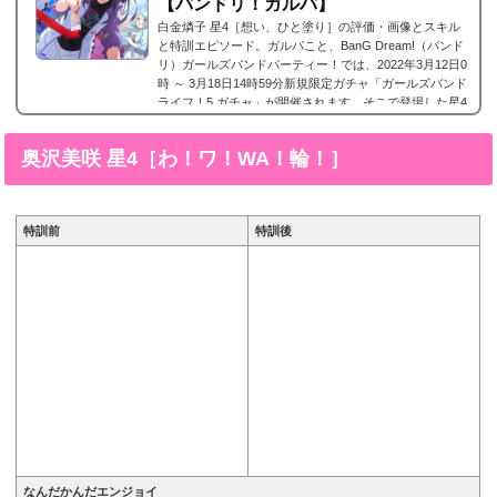
【バンドリ！ガルパ】
白金燐子 星4［想い、ひと塗り］の評価・画像とスキル
と特訓エピソード。ガルパこと、BanG Dream!（バンド
リ）ガールズバンドパーティー！では、2022年3月12日0
時 ～ 3月18日14時59分新規限定ガチャ「ガールズバンド
ライフ！5 ガチャ」が開催されます。そこで登場した星4
のメンバー、Roseliaに所属する白金燐子 星4［想い、ひ
と塗り］の画像と特技と評価のまとめです。白金燐子 星
奥沢美咲 星4［わ！ワ！WA！輪！］
4［想い、ひと塗り］※画像をタップ/クリックで画像拡
大可能■特訓前■特訓後■SDステータ名前白金燐子(しろ
かねりんこ)所属バンドRoselia(ロゼリア)レアリテ...
特訓前
特訓後
なんだかんだエンジョイ