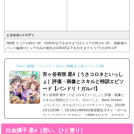
ときめき×メロディ
5秒間 スコアが80％ UP、GREAT以下を出すまではスコアが95.0％ UP 、発動者の
バンド編成がピュアのみの場合はGREAT以下を出すまでスコアが115% UP
ガルパ速報｜バンドリ！ガルパ攻略まとめイベントDB
市ヶ谷有咲 星4［うさコロネといっし
ょ］評価・画像とスキルと特訓エピソ
ード【バンドリ！ガルパ】
市ヶ谷有咲 星4［うさコロネといっしょ］評価・画像と
スキルと特訓エピソード。ガルパこと、BanG Dream!
（バンドリ）ガールズバンドパーティー！では、2022年
3月12日0時 ～ 3月18日14時59分新規限定ガチャ「ガール
ズバンドライフ！5 ガチャ」が開催されます。そのガチ
ャにて登場したPoppin`Party(ポピパ)に所属する市ヶ谷有
咲の星4、市ヶ谷有咲 星4［うさコロネといっしょ］。今
白金燐子 星4［想い、ひと塗り］
回は、市ヶ谷有咲 星4［うさコロネといっしょ］の画像