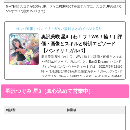
5〜7秒間 スコアが100% UP、さらにPERFECTを出すたびに、スコアUPの値が0.
5％ずつUP(最大150％まで)
ガルパ速報｜バンドリ！ガルパ攻略まとめイベントDB
奥沢美咲 星4［わ！ワ！WA！輪！］評
価・画像とスキルと特訓エピソード
【バンドリ！ガルパ】
奥沢美咲 星4［わ！ワ！WA！輪！］評価・画像とスキル
と特訓エピソード。ガルパこと、BanG Dream!（バンド
リ）ガールズバンドパーティー！では、2022年3月12日0
時 ～ 3月18日14時59分新規限定ガチャ「ガールズバンド
ライフ！5 ガチャ」が開催されます。そのガチャの星4の
メンバーとして登場した、ハロー、ハッピーワールド！
に所属する奥沢美咲の星4、奥沢美咲 星4［わ！ワ！W
羽沢つぐみ 星3［真心込めて営業中］
A！輪！］。今回は、奥沢美咲 星4［わ！ワ！WA！
輪！］の画像と特技と評価のまとめです。奥沢美咲 星4
［わ！ワ！WA！輪！］※画像をタップ/クリックで画像
拡大...
特訓前
特訓後