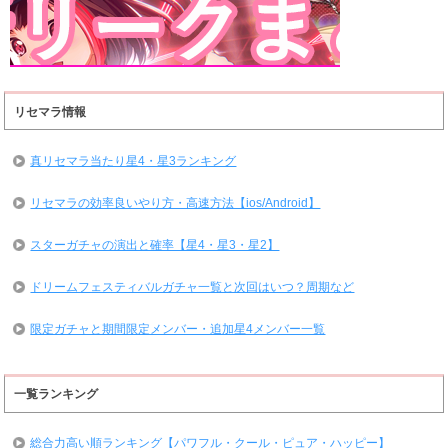
リセマラ情報
真リセマラ当たり星4・星3ランキング
リセマラの効率良いやり方・高速方法【ios/Android】
スターガチャの演出と確率【星4・星3・星2】
ドリームフェスティバルガチャ一覧と次回はいつ？周期など
限定ガチャと期間限定メンバー・追加星4メンバー一覧
一覧ランキング
総合力高い順ランキング【パワフル・クール・ピュア・ハッピー】