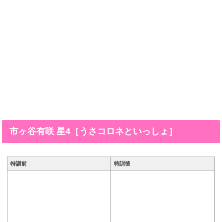
市ヶ谷有咲 星4［うさコロネといっしょ］
特訓前
特訓後