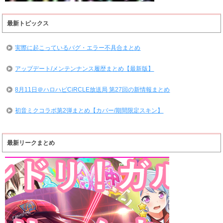
最新トピックス
実際に起こっているバグ・エラー不具合まとめ
アップデート/メンテンナンス履歴まとめ【最新版】
8月11日＠ハロハピCiRCLE放送局 第27回の新情報まとめ
初音ミクコラボ第2弾まとめ【カバー/期間限定スキン】
最新リークまとめ