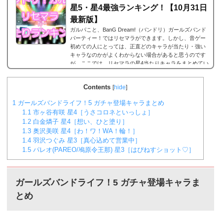
星5・星4最強ランキング！【10月31日
最新版】
ガルパこと、BanG Dream!（バンドリ）ガールズバンド
パーティー！ではリセマラができます。しかし、音ゲー
初めての人にとっては、正直どのキャラが当たり・強い
キャラなのかがよくわからない場合があると思うのです
が、ここでは、リセマラの星4当たりキャラをまとめてい
ます。何十回とリセマラの作業を繰り返している方が多
いと思いますが、是非とも御覧ください。なお、リセマ
Contents
[
hide
]
ラのやり方は以下のリンクで。2023年9月29日更新バン
ドリ！ガルパ 星5/星4が当たる確率は？まずリセマラの
1
ガールズバンドライフ！5 ガチャ登場キャラまとめ
当たりランキングの前に、バンドリ！ガルパにおける...
1.1
市ヶ谷有咲 星4［うさコロネといっしょ］
1.2
白金燐子 星4［想い、ひと塗り］
1.3
奥沢美咲 星4［わ！ワ！WA！輪！］
1.4
羽沢つぐみ 星3［真心込めて営業中］
1.5
パレオ(PAREO/鳰原令王那) 星3［はぴねすショット♡］
ガールズバンドライフ！5 ガチャ登場キャラま
とめ