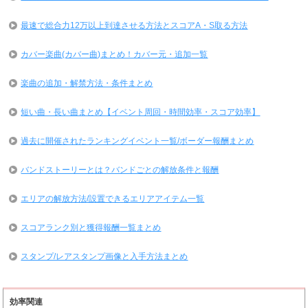
最速で総合力12万以上到達させる方法とスコアA・S取る方法
カバー楽曲(カバー曲)まとめ！カバー元・追加一覧
楽曲の追加・解禁方法・条件まとめ
短い曲・長い曲まとめ【イベント周回・時間効率・スコア効率】
過去に開催されたランキングイベント一覧/ボーダー報酬まとめ
バンドストーリーとは？バンドごとの解放条件と報酬
エリアの解放方法/設置できるエリアアイテム一覧
スコアランク別と獲得報酬一覧まとめ
スタンプ/レアスタンプ画像と入手方法まとめ
効率関連