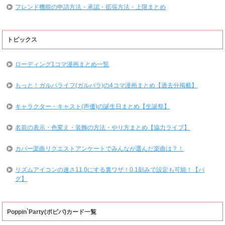
フレンド機能の申請方法・承認・拡張方法・上限まとめ
トピックス
ローディング1コマ漫画まとめ一覧
もっと！ガルパライフ(ガルパラ)の4コマ漫画まとめ【過去分掲載】
キャラクター・キャスト(声優)の誕生日まとめ【生誕祭】
名前の表示・色変え・装飾の方法・やり方まとめ【協力ライブ】
カバー楽曲リクエストアンケートでみんなが選んだ楽曲は？！
リズムアイコンの速さ11.0にする裏ワザ！0.1刻みで設定も可能！【バ
グ】
Poppin`Party(ポピパ)カード一覧