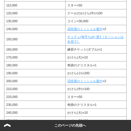
110,000
スター×50
120,000
クールのかけら(中)×100
130,000
コイン×30,000
140,000
花咲屋のミッシェル最中
×2
チュチュ(珠手ちゆ) 星3［セッションは
150,000
全員で］
160,000
練習チケット(ダブル)×1
170,000
かけら(大)×10
180,000
奇跡のクリスタル×1
190,000
かけら(小)×200
200,000
花咲屋のミッシェル最中
×2
210,000
かけら(中)×100
220,000
スター×50
230,000
奇跡のクリスタル×1
240,000
かけら(大)×10
250,000
コイン×50,000
このページの先頭へ
260,000
スター×50