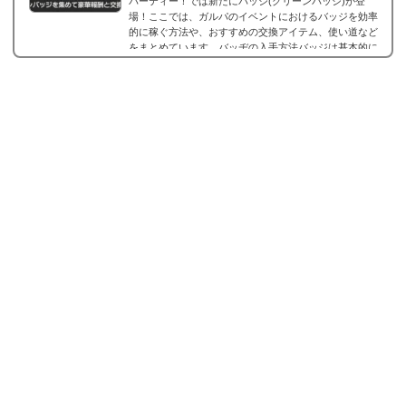
パーティー！では新たにバッジ(グリーンバッジ)が登
場！ここでは、ガルパのイベントにおけるバッジを効率
的に稼ぐ方法や、おすすめの交換アイテム、使い道など
をまとめています。バッヂの入手方法バッジは基本的に
イベントを走ることで、入手可能です。イベントPTとは
別に入手可能で、獲得イベントPが多いほどたくさんバ
ッジが入手できます。獲得バッジの上限具体的にはイベ
ントPの1/20のバッヂがもらえます。例えば、イベントP
が2000だった場合は40枚もらえるみたいな感じです。
効...