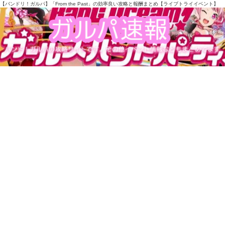
【バンドリ！ガルパ】「From the Past」の効率良い攻略と報酬まとめ【ライブトライイベント】