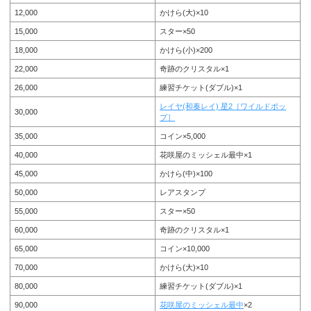
12,000
かけら(大)×10
15,000
スター×50
18,000
かけら(小)×200
22,000
奇跡のクリスタル×1
26,000
練習チケット(ダブル)×1
レイヤ(和奏レイ) 星2［ワイルドポッ
30,000
プ］
35,000
コイン×5,000
40,000
花咲屋のミッシェル最中×1
45,000
かけら(中)×100
50,000
レアスタンプ
55,000
スター×50
60,000
奇跡のクリスタル×1
65,000
コイン×10,000
70,000
かけら(大)×10
80,000
練習チケット(ダブル)×1
90,000
花咲屋のミッシェル最中
×2