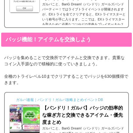
ガルパこと、BanG Dream!（バンドリ）ガールズバンド
パーティー！ではライブトライイベントが開催されます
が、EXトライを全てクリアすると、EXトライマスターと
いう称号が手に入ります。ここでは、EXトライマスター
を取るために必要なコツやどの楽曲をプレイすべきか？
などをまとめています。「EXトライマスター」について
EXトライマスターとは「ライブトライ！イベント」にて
バッジ機能！アイテムを交換しよう
「トライレベル」全て達成した後に登場する「EXトラ
イ」を全てクリアすることでもらえる称号のことです。
通常のバッジを獲得していくのと同時に「トライレベ
ル...
バッジを集めることで交換所でアイテムと交換できます。貴重な
コイン入手源なので積極的に使っていきましょう。
全種のトライレベル10までクリアすることでバッジを630個獲得で
きます。
ガルパ速報｜バンドリ！ガルパ攻略まとめイベントDB
【バンドリ！ガルパ】バッジの効率的
な稼ぎ方と交換できるアイテム・優先
度まとめ
ガルパこと、BanG Dream!（バンドリ）ガールズバンド