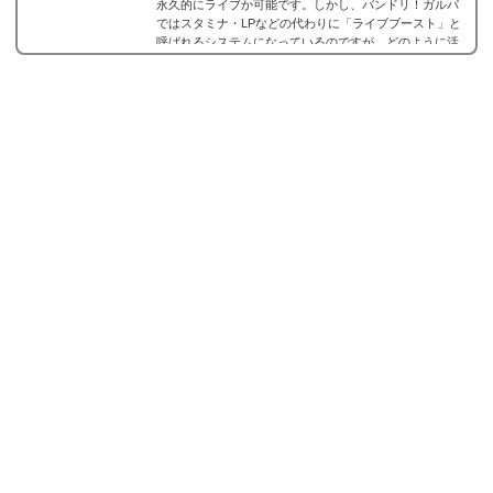
永久的にライブか可能です。しかし、バンドリ！ガルパ
ではスタミナ・LPなどの代わりに「ライブブースト」と
呼ばれるシステムになっているのですが、どのように活
用していけばいいのでしょうか？ここでは、ライブブー
ストについての解説とスタミナがないシステムをどのよ
うに活躍していけばいいのかをまとめました。※5月9日
のアップデートで上限や消費量が変わったので最新版に
更新。ライブブーストとは画面右上の炎のようなアイ...