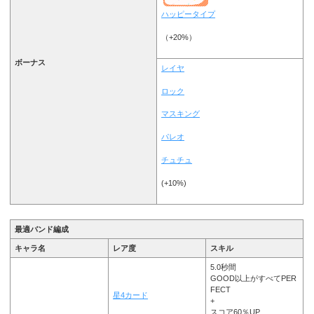
ハッピータイプ
（+20%）
ボーナス
レイヤ
ロック
マスキング
パレオ
チュチュ
(+10%)
最適バンド編成
キャラ名
レア度
スキル
5.0秒間
GOOD以上がすべてPER
FECT
星4カード
+
スコア60％UP