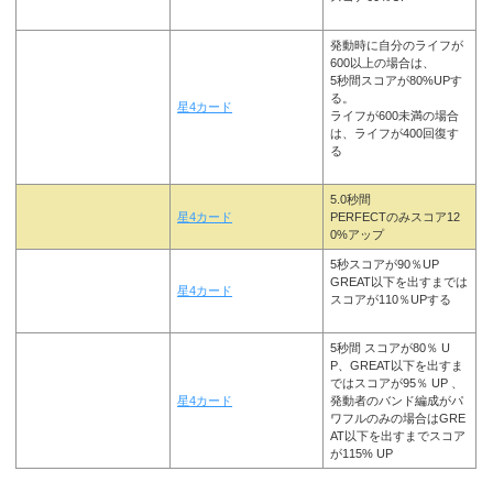
発動時に自分のライフが
600以上の場合は、
5秒間スコアが80%UPす
る。
星4カード
ライフが600未満の場合
は、ライフが400回復す
る
5.0秒間
星4カード
PERFECTのみスコア12
0%アップ
5秒スコアが90％UP
GREAT以下を出すまでは
星4カード
スコアが110％UPする
5秒間 スコアが80％ U
P、GREAT以下を出すま
ではスコアが95％ UP 、
星4カード
発動者のバンド編成がパ
ワフルのみの場合はGRE
AT以下を出すまでスコア
が115% UP