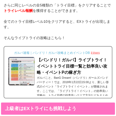
さらに同じレベルの全5種類の「トライ目標」をクリアすることで
トライレベル報酬
を獲得することができます。
全てのトライ目標レベル10をクリアすると、EXトライが出現しま
す。
そんなライブトライの攻略はこちら！
ガルパ速報｜バンドリ！ガルパ攻略まとめイベントDB
2 Users
【バンドリ！ガルパ】ライブトライ！
イベントトライ目標一覧と効率良い攻
略・イベントPの稼ぎ方
ガルパこと、BanG Dream!（バンドリ）ガールズバンド
パーティー！では、2018年1月22日15:00より、新しい形
式のイベント「ライブトライ！イベント」が開催されま
す。ここでは、「ライブトライ！イベント」の効率良い
攻略や、トライ目標の効率良いクリア方法などをまとめ
ました。ぜひ攻略の参考にしてください！トライ目標と
はトライ目標とはライブトライ！イベントに登場する課
上級者はEXトライにも挑戦しよう
題であり「スコアトライ」、「ライフトライ」、「判定
トライ」、「コンボトライ」、「協力トライ」の全5種類