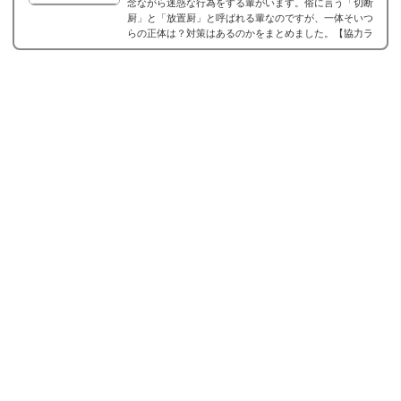
念ながら迷惑な行為をする輩がいます。俗に言う「切断
厨」と「放置厨」と呼ばれる輩なのですが、一体そいつ
らの正体は？対策はあるのかをまとめました。【協力ラ
イブの天敵！？】切断厨と放置厨それでは、ガルパの協
力ライブに登場する切断厨と放置厨についてまとめてい
きます。協力ライブでは、他のガルパユーザーと一緒に
ライブができて、スコアも稼ぎやすいし、かけらも...