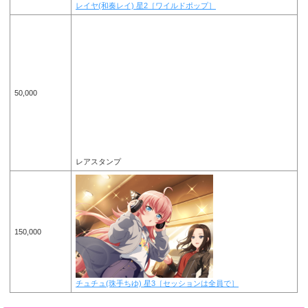
レイヤ(和奏レイ) 星2［ワイルドポップ］
50,000
レアスタンプ
150,000
チュチュ(珠手ちゆ) 星3［セッションは全員で］