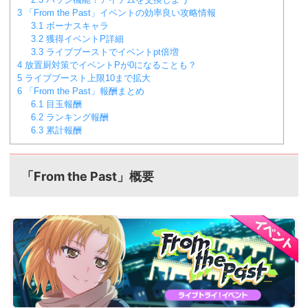
3
「From the Past」イベントの効率良い攻略情報
3.1
ボーナスキャラ
3.2
獲得イベントP詳細
3.3
ライブブーストでイベントpt倍増
4
放置厨対策でイベントPが0になることも？
5
ライブブースト上限10まで拡大
6
「From the Past」報酬まとめ
6.1
目玉報酬
6.2
ランキング報酬
6.3
累計報酬
「From the Past」概要