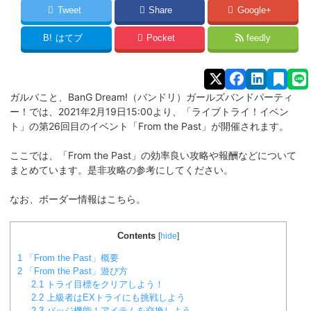
Tweet
Share
Google+
B!
はてブ
Pocket
feedly
ガルパこと、BanG Dream!（バンドリ）ガールズバンドパーティ
ー！では、2021年2月19日15:00より、「ライブトライ！イベン
ト」の第26回目のイベント「From the Past
」
が開催されます。
「From the Past」
ここでは、
の効率良い攻略や報酬などについて
まとめています。是非攻略の参考にしてください。
なお、ボーダー情報はこちら。
Contents
[
hide
]
1
「From the Past」概要
2
「From the Past」遊び方
2.1
トライ目標をクリアしよう！
2.2
上級者はEXトライにも挑戦しよう
2.3
バッジ機能！アイテムを交換しよう