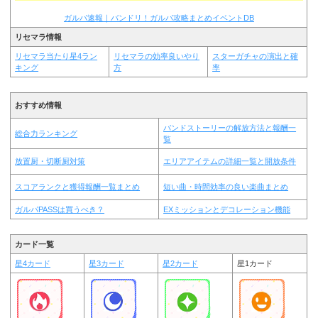
ガルパ速報｜バンドリ！ガルパ攻略まとめイベントDB
リセマラ情報
リセマラ当たり星4ラン
リセマラの効率良いやり
スターガチャの演出と確
キング
方
率
おすすめ情報
バンドストーリーの解放方法と報酬一
総合力ランキング
覧
放置厨・切断厨対策
エリアアイテムの詳細一覧と開放条件
スコアランクと獲得報酬一覧まとめ
短い曲・時間効率の良い楽曲まとめ
ガルパPASSは買うべき？
EXミッションとデコレーション機能
カード一覧
星4カード
星3カード
星2カード
星1カード