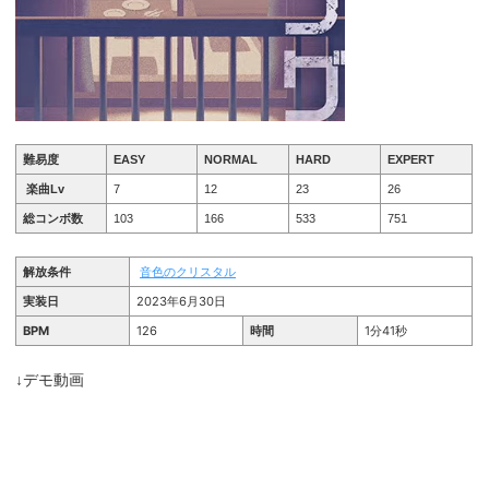
難易度
EASY
NORMAL
HARD
EXPERT
楽曲Lv
7
12
23
26
総コンボ数
103
166
533
751
解放条件
音色のクリスタル
実装日
2023年6月30日
BPM
126
時間
1分41秒
↓デモ動画