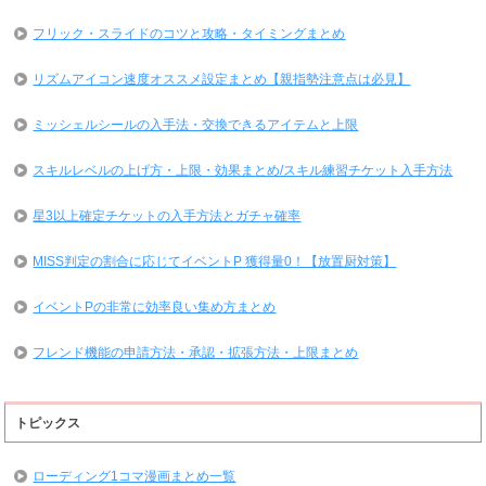
フリック・スライドのコツと攻略・タイミングまとめ
リズムアイコン速度オススメ設定まとめ【親指勢注意点は必見】
ミッシェルシールの入手法・交換できるアイテムと上限
スキルレベルの上げ方・上限・効果まとめ/スキル練習チケット入手方法
星3以上確定チケットの入手方法とガチャ確率
MISS判定の割合に応じてイベントP 獲得量0！【放置厨対策】
イベントPの非常に効率良い集め方まとめ
フレンド機能の申請方法・承認・拡張方法・上限まとめ
トピックス
ローディング1コマ漫画まとめ一覧