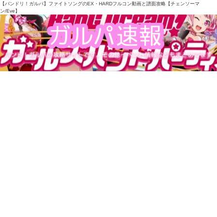
【バンドリ！ガルパ】ファイトソングのEX・HARDフルコン動画と譜面攻略【チェンソーマ
ン/Eve】