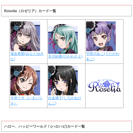
Roselia（ロゼリア）カード一覧
湊友希那(みなとゆき
宇田川あこ(うだがわ
氷川紗夜(ひかわさよ)
な)
あこ)
今井リサ（いまいり
白金燐子(しろかねり
さ）
んこ)
ハロー、ハッピーワールド！(ハロハピ)カード一覧