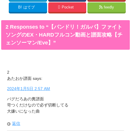
B!
はてブ
Pocket
feedly
2 Responses to “【バンドリ！ガルパ】ファイト
ソングのEX・HARDフルコン動画と譜面攻略【チ
ェンソーマン/Eve】”
2
あたおか譜面
says:
2024年1月5日 2:57 AM
バグだろあの糞譜面
苛つくだけなので必ず切断してる
大嫌いになった曲
返信