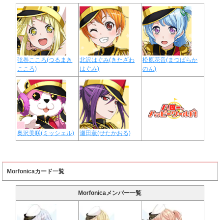
弦巻こころ(つるまき
北沢はぐみ(きたざわ
松原花音(まつばらか
こころ)
はぐみ)
のん)
奥沢美咲(ミッシェル)
瀬田薫(せたかおる)
Morfonicaカード一覧
Morfonicaメンバー一覧