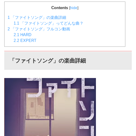
ベント周回におすすめの楽曲などをまとめました。楽曲
別スコア効率表(協力ライブ) ↓別タブで見る場合はこち
Contents
[
hide
]
ら。
バンドリ！ガルパ スコア...
1
「ファイトソング」の楽曲詳細
1.1
「ファイトソング」ってどんな曲？
2
「ファイトソング」フルコン動画
2.1
HARD
2.2
EXPERT
「ファイトソング」の楽曲詳細