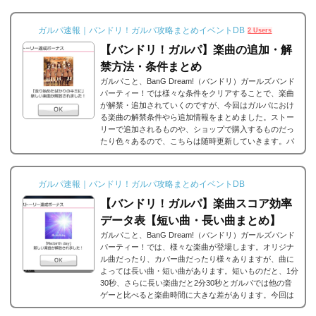
ガルパ速報｜バンドリ！ガルパ攻略まとめイベントDB
2 Users
【バンドリ！ガルパ】楽曲の追加・解
禁方法・条件まとめ
ガルパこと、BanG Dream!（バンドリ）ガールズバンド
パーティー！では様々な条件をクリアすることで、楽曲
が解禁・追加されていくのですが、今回はガルパにおけ
る楽曲の解禁条件やら追加情報をまとめました。ストー
リーで追加されるものや、ショップで購入するものだっ
たり色々あるので、こちらは随時更新していきます。バ
ンドリ/ガルパの楽曲の追加・解禁方法一覧それでは、バ
ンドリ/ガルパに於ける楽曲の追加・解禁方法一覧です。
メインストーリーだったり、バンドストーリーだった
ガルパ速報｜バンドリ！ガルパ攻略まとめイベントDB
り、いろいろな条件があると思うのですが、それぞれ...
【バンドリ！ガルパ】楽曲スコア効率
データ表【短い曲・長い曲まとめ】
ガルパこと、BanG Dream!（バンドリ）ガールズバンド
パーティー！では、様々な楽曲が登場します。オリジナ
ル曲だったり、カバー曲だったり様々ありますが、曲に
よっては長い曲・短い曲があります。短いものだと、1分
30秒、さらに長い楽曲だと2分30秒とガルパでは他の音
ゲーと比べると楽曲時間に大きな差があります。今回は
ガルパに登場する楽曲の長い曲、短い曲のまとめや、イ