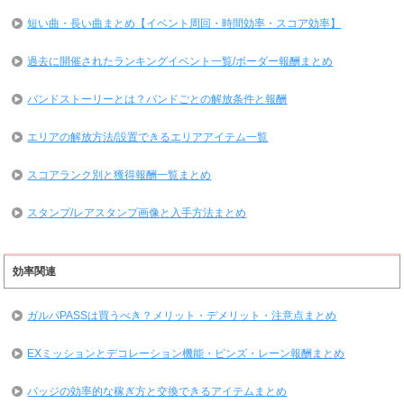
短い曲・長い曲まとめ【イベント周回・時間効率・スコア効率】
過去に開催されたランキングイベント一覧/ボーダー報酬まとめ
バンドストーリーとは？バンドごとの解放条件と報酬
エリアの解放方法/設置できるエリアアイテム一覧
スコアランク別と獲得報酬一覧まとめ
スタンプ/レアスタンプ画像と入手方法まとめ
効率関連
ガルパPASSは買うべき？メリット・デメリット・注意点まとめ
EXミッションとデコレーション機能・ピンズ・レーン報酬まとめ
バッジの効率的な稼ぎ方と交換できるアイテムまとめ