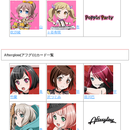
山
市
吹沙綾
ヶ谷有咲
Afterglow(アフグロ)カード一覧
美
羽
宇
竹蘭
沢つぐみ
田川巴
青
上