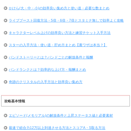
かけら(大・中・小)の効率良い集め方と使い道・必要な数まとめ
ライブブースト回復方法・5倍・6倍・7倍とスタミナ無しで効率よく攻略
キャラクターレベル上げの効率良い方法と練習チケット入手方法
スターの入手方法・使い道・貯め方まとめ【裏ワザは本当？】
バンドストーリーとは？バンドごとの解放条件と報酬
バンドランクとは？効率的な上げ方・報酬まとめ
奇跡のクリスタルの入手方法と効率良い集め方
攻略基本情報
エピソード(メモリアル)の解放条件と上昇ステータス値と必要素材
最速で総合力12万以上到達させる方法とスコアA・S取る方法