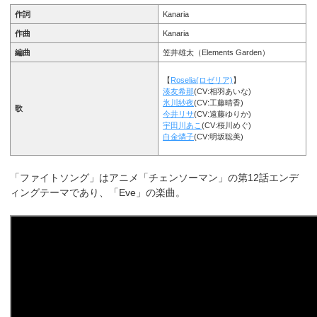
作詞
Kanaria
作曲
Kanaria
編曲
笠井雄太（Elements Garden）
【
Roselia(ロゼリア)
】
湊友希那
(CV:相羽あいな)
氷川紗夜
(CV:工藤晴香)
歌
今井リサ
(CV:遠藤ゆりか)
宇田川あこ
(CV:桜川めぐ)
白金燐子
(CV:明坂聡美)
「ファイトソング」はアニメ「チェンソーマン」の第12話エンデ
ィングテーマであり、「Eve」の楽曲。