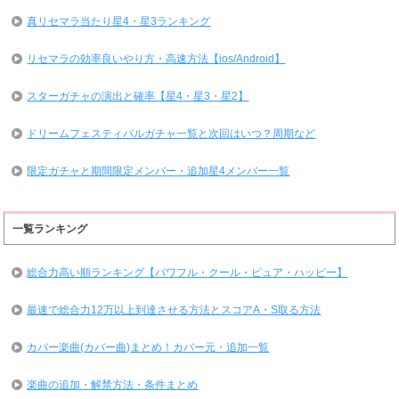
真リセマラ当たり星4・星3ランキング
リセマラの効率良いやり方・高速方法【ios/Android】
スターガチャの演出と確率【星4・星3・星2】
ドリームフェスティバルガチャ一覧と次回はいつ？周期など
限定ガチャと期間限定メンバー・追加星4メンバー一覧
一覧ランキング
総合力高い順ランキング【パワフル・クール・ピュア・ハッピー】
最速で総合力12万以上到達させる方法とスコアA・S取る方法
カバー楽曲(カバー曲)まとめ！カバー元・追加一覧
楽曲の追加・解禁方法・条件まとめ