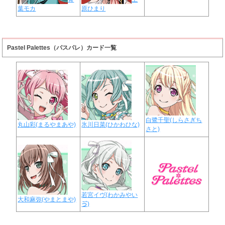
葉モカ
原ひまり
Pastel Palettes（パスパレ）カード一覧
白鷺千聖(しらさぎち
丸山彩(まるやまあや)
氷川日菜(ひかわひな)
さと)
若宮イヴ(わかみやい
大和麻弥(やまとまや)
ゔ)