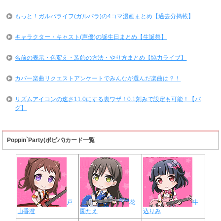
もっと！ガルパライフ(ガルパラ)の4コマ漫画まとめ【過去分掲載】
キャラクター・キャスト(声優)の誕生日まとめ【生誕祭】
名前の表示・色変え・装飾の方法・やり方まとめ【協力ライブ】
カバー楽曲リクエストアンケートでみんなが選んだ楽曲は？！
リズムアイコンの速さ11.0にする裏ワザ！0.1刻みで設定も可能！【バ
グ】
Poppin`Party(ポピパ)カード一覧
戸
花
牛
山香澄
園たえ
込りみ