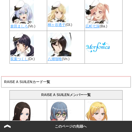
桐ヶ谷透子
(Gt.)
倉田ましろ
(Vo.)
広町七深
(Ba.)
双葉つくし
(Dr.)
八潮瑠唯
(Vn.)
RAISE A SUILENカード一覧
RAISE A SUILENメンバー一覧
このページの先頭へ
レイヤ
(Vo&Ba)
ロック
(Gt.)
マスキング
(Dr.)