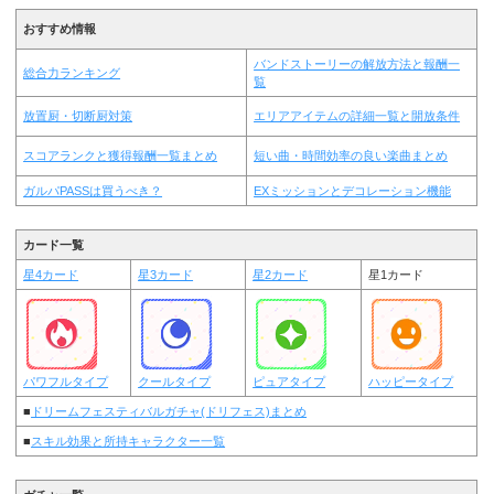
おすすめ情報
バンドストーリーの解放方法と報酬一
総合力ランキング
覧
放置厨・切断厨対策
エリアアイテムの詳細一覧と開放条件
スコアランクと獲得報酬一覧まとめ
短い曲・時間効率の良い楽曲まとめ
ガルパPASSは買うべき？
EXミッションとデコレーション機能
カード一覧
星4カード
星3カード
星2カード
星1カード
パワフルタイプ
クールタイプ
ピュアタイプ
ハッピータイプ
■
ドリームフェスティバルガチャ(ドリフェス)まとめ
■
スキル効果と所持キャラクター一覧