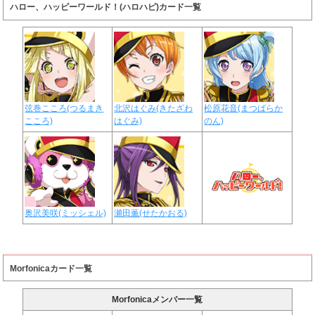
ハロー、ハッピーワールド！(ハロハピ)カード一覧
弦巻こころ(つるまき
北沢はぐみ(きたざわ
松原花音(まつばらか
こころ)
はぐみ)
のん)
奥沢美咲(ミッシェル)
瀬田薫(せたかおる)
Morfonicaカード一覧
Morfonicaメンバー一覧