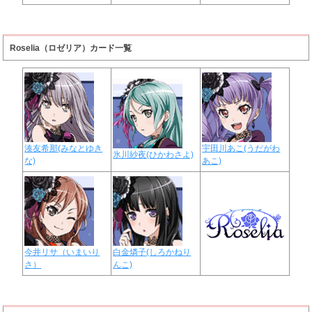
Roselia（ロゼリア）カード一覧
湊友希那(みなとゆき
宇田川あこ(うだがわ
氷川紗夜(ひかわさよ)
な)
あこ)
今井リサ（いまいり
白金燐子(しろかねり
さ）
んこ)