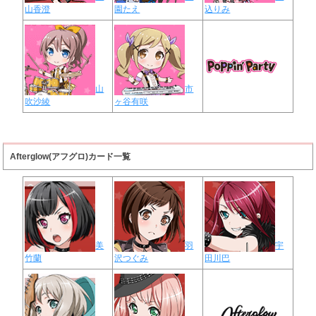
山香澄
園たえ
込りみ
山
市
吹沙綾
ヶ谷有咲
Afterglow(アフグロ)カード一覧
美
羽
宇
竹蘭
沢つぐみ
田川巴