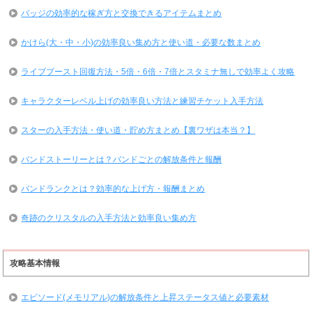
バッジの効率的な稼ぎ方と交換できるアイテムまとめ
かけら(大・中・小)の効率良い集め方と使い道・必要な数まとめ
ライブブースト回復方法・5倍・6倍・7倍とスタミナ無しで効率よく攻略
キャラクターレベル上げの効率良い方法と練習チケット入手方法
スターの入手方法・使い道・貯め方まとめ【裏ワザは本当？】
バンドストーリーとは？バンドごとの解放条件と報酬
バンドランクとは？効率的な上げ方・報酬まとめ
奇跡のクリスタルの入手方法と効率良い集め方
攻略基本情報
エピソード(メモリアル)の解放条件と上昇ステータス値と必要素材