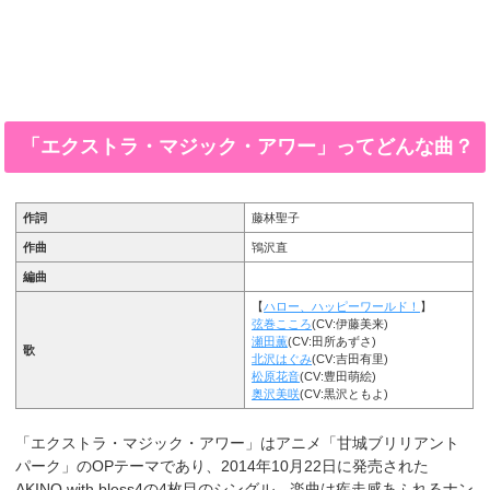
「エクストラ・マジック・アワー」ってどんな曲？
作詞
藤林聖子
作曲
鴇沢直
編曲
【
ハロー、ハッピーワールド！
】
弦巻こころ
(CV:伊藤美来)
瀬田薫
(CV:田所あずさ)
歌
北沢はぐみ
(CV:吉田有里)
松原花音
(CV:豊田萌絵)
奥沢美咲
(CV:黒沢ともよ)
「エクストラ・マジック・アワー」はアニメ「甘城ブリリアント
パーク」のOPテーマであり、2014年10月22日に発売された
AKINO with bless4の4枚目のシングル。楽曲は疾走感あふれるナン