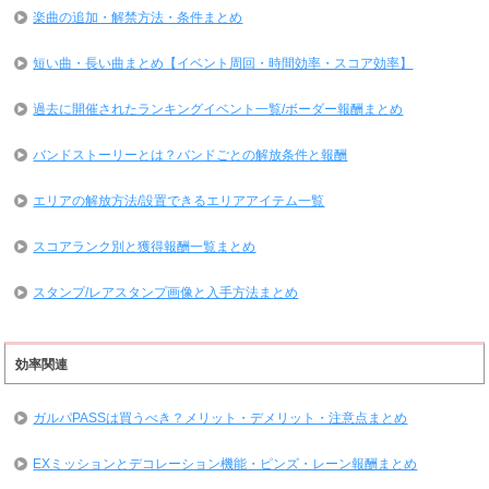
楽曲の追加・解禁方法・条件まとめ
短い曲・長い曲まとめ【イベント周回・時間効率・スコア効率】
過去に開催されたランキングイベント一覧/ボーダー報酬まとめ
バンドストーリーとは？バンドごとの解放条件と報酬
エリアの解放方法/設置できるエリアアイテム一覧
スコアランク別と獲得報酬一覧まとめ
スタンプ/レアスタンプ画像と入手方法まとめ
効率関連
ガルパPASSは買うべき？メリット・デメリット・注意点まとめ
EXミッションとデコレーション機能・ピンズ・レーン報酬まとめ