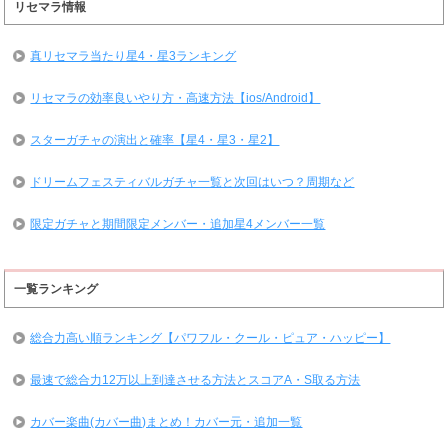
リセマラ情報
真リセマラ当たり星4・星3ランキング
リセマラの効率良いやり方・高速方法【ios/Android】
スターガチャの演出と確率【星4・星3・星2】
ドリームフェスティバルガチャ一覧と次回はいつ？周期など
限定ガチャと期間限定メンバー・追加星4メンバー一覧
一覧ランキング
総合力高い順ランキング【パワフル・クール・ピュア・ハッピー】
最速で総合力12万以上到達させる方法とスコアA・S取る方法
カバー楽曲(カバー曲)まとめ！カバー元・追加一覧