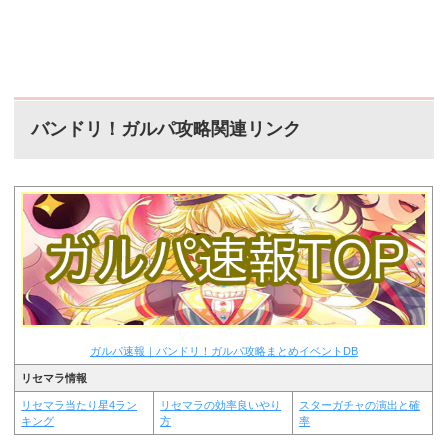
バンドリ！ガルパ攻略関連リンク
ガルパ速報｜バンドリ！ガルパ攻略まとめイベントDB
リセマラ情報
リセマラ当たり星4ラン
リセマラの効率良いやり
スターガチャの演出と確
キング
方
率