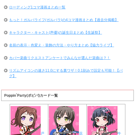
ローディング1コマ漫画まとめ一覧
もっと！ガルパライフ(ガルパラ)の4コマ漫画まとめ【過去分掲載】
キャラクター・キャスト(声優)の誕生日まとめ【生誕祭】
名前の表示・色変え・装飾の方法・やり方まとめ【協力ライブ】
カバー楽曲リクエストアンケートでみんなが選んだ楽曲は？！
リズムアイコンの速さ11.0にする裏ワザ！0.1刻みで設定も可能！【バ
グ】
Poppin`Party(ポピパ)カード一覧
戸
花
牛