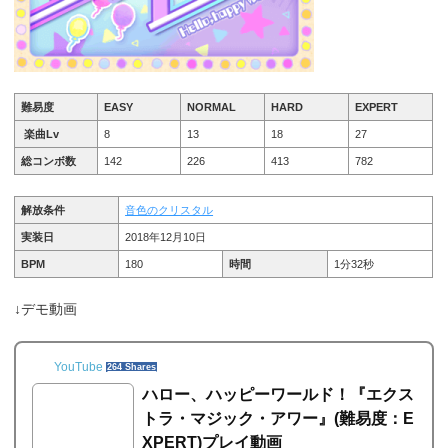
難易度
EASY
NORMAL
HARD
EXPERT
楽曲Lv
8
13
18
27
総コンボ数
142
226
413
782
解放条件
音色のクリスタル
実装日
2018年12月10日
BPM
180
時間
1分32秒
↓デモ動画
YouTube
264 Shares
ハロー、ハッピーワールド！『エクス
トラ・マジック・アワー』(難易度：E
XPERT)プレイ動画