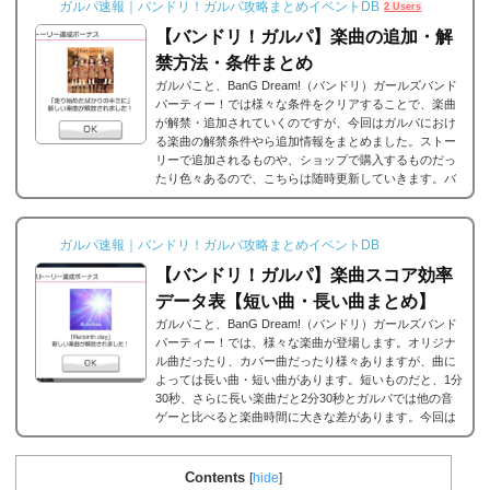
ガルパ速報｜バンドリ！ガルパ攻略まとめイベントDB
2 Users
【バンドリ！ガルパ】楽曲の追加・解
禁方法・条件まとめ
ガルパこと、BanG Dream!（バンドリ）ガールズバンド
パーティー！では様々な条件をクリアすることで、楽曲
が解禁・追加されていくのですが、今回はガルパにおけ
る楽曲の解禁条件やら追加情報をまとめました。ストー
リーで追加されるものや、ショップで購入するものだっ
たり色々あるので、こちらは随時更新していきます。バ
ンドリ/ガルパの楽曲の追加・解禁方法一覧それでは、バ
ンドリ/ガルパに於ける楽曲の追加・解禁方法一覧です。
メインストーリーだったり、バンドストーリーだった
ガルパ速報｜バンドリ！ガルパ攻略まとめイベントDB
り、いろいろな条件があると思うのですが、それぞれ...
【バンドリ！ガルパ】楽曲スコア効率
データ表【短い曲・長い曲まとめ】
ガルパこと、BanG Dream!（バンドリ）ガールズバンド
パーティー！では、様々な楽曲が登場します。オリジナ
ル曲だったり、カバー曲だったり様々ありますが、曲に
よっては長い曲・短い曲があります。短いものだと、1分
30秒、さらに長い楽曲だと2分30秒とガルパでは他の音
ゲーと比べると楽曲時間に大きな差があります。今回は
ガルパに登場する楽曲の長い曲、短い曲のまとめや、イ
ベント周回におすすめの楽曲などをまとめました。楽曲
別スコア効率表(協力ライブ) ↓別タブで見る場合はこち
Contents
[
hide
]