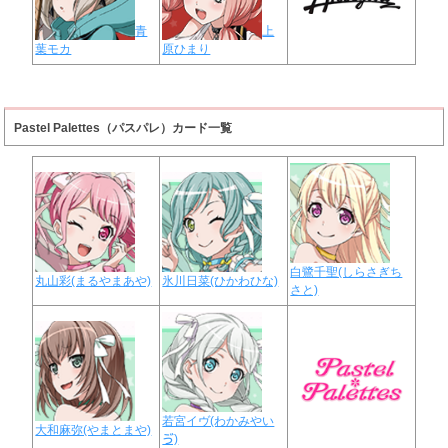
青
上
葉モカ
原ひまり
Pastel Palettes（パスパレ）カード一覧
白鷺千聖(しらさぎち
丸山彩(まるやまあや)
氷川日菜(ひかわひな)
さと)
若宮イヴ(わかみやい
大和麻弥(やまとまや)
ゔ)