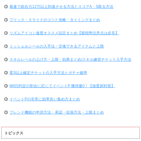
最速で総合力12万以上到達させる方法とスコアA・S取る方法
フリック・スライドのコツと攻略・タイミングまとめ
リズムアイコン速度オススメ設定まとめ【親指勢注意点は必見】
ミッシェルシールの入手法・交換できるアイテムと上限
スキルレベルの上げ方・上限・効果まとめ/スキル練習チケット入手方法
星3以上確定チケットの入手方法とガチャ確率
MISS判定の割合に応じてイベントP 獲得量0！【放置厨対策】
イベントPの非常に効率良い集め方まとめ
フレンド機能の申請方法・承認・拡張方法・上限まとめ
トピックス