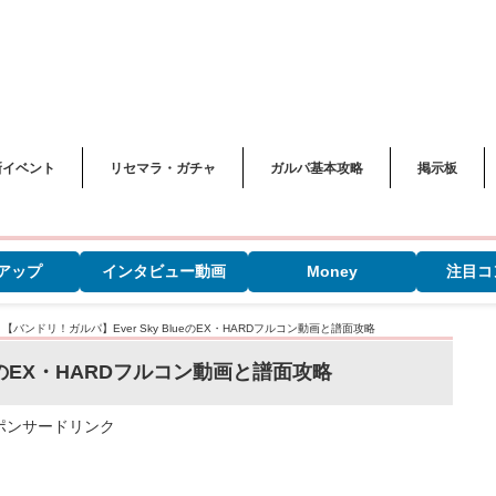
新イベント
リセマラ・ガチャ
ガルパ基本攻略
掲示板
アップ
インタビュー動画
Money
注目コ
>
【バンドリ！ガルパ】Ever Sky BlueのEX・HARDフルコン動画と譜面攻略
ueのEX・HARDフルコン動画と譜面攻略
ポンサードリンク