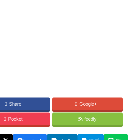
Share
Google+
Pocket
feedly