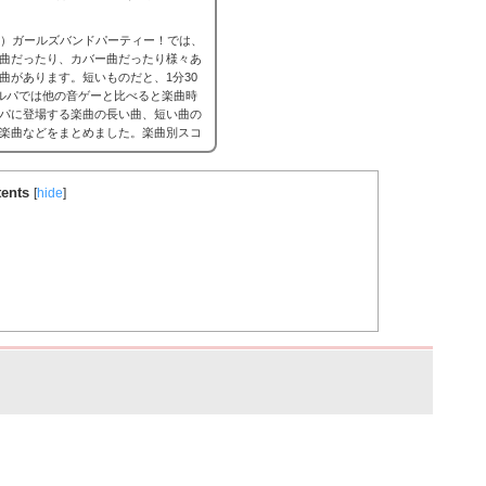
ンドリ）ガールズバンドパーティー！では、
曲だったり、カバー曲だったり様々あ
曲があります。短いものだと、1分30
ガルパでは他の音ゲーと比べると楽曲時
パに登場する楽曲の長い曲、短い曲の
楽曲などをまとめました。楽曲別スコ
場合はこちら。
バンドリ！ガルパ ス
ents
[
hide
]