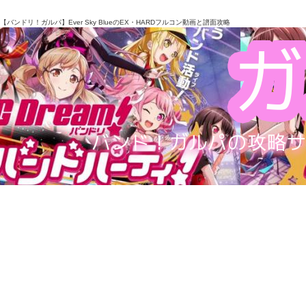
【バンドリ！ガルパ】Ever Sky BlueのEX・HARDフルコン動画と譜面攻略