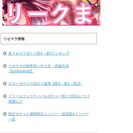
リセマラ情報
真リセマラ当たり星4・星3ランキング
リセマラの効率良いやり方・高速方法
【ios/Android】
スターガチャの演出と確率【星4・星3・星2】
ドリームフェスティバルガチャ一覧と次回はいつ？
周期など
限定ガチャと期間限定メンバー・追加星4メンバー
一覧