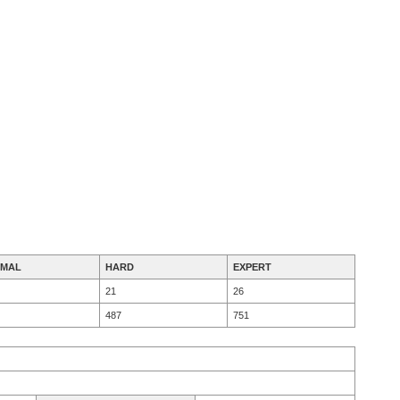
MAL
HARD
EXPERT
21
26
487
751