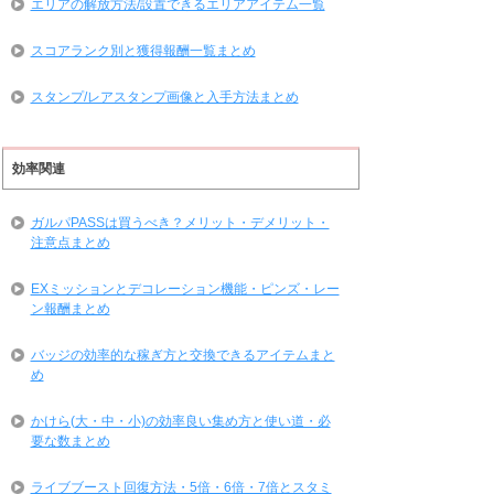
エリアの解放方法/設置できるエリアアイテム一覧
スコアランク別と獲得報酬一覧まとめ
スタンプ/レアスタンプ画像と入手方法まとめ
効率関連
ガルパPASSは買うべき？メリット・デメリット・
注意点まとめ
EXミッションとデコレーション機能・ピンズ・レー
ン報酬まとめ
バッジの効率的な稼ぎ方と交換できるアイテムまと
め
かけら(大・中・小)の効率良い集め方と使い道・必
要な数まとめ
ライブブースト回復方法・5倍・6倍・7倍とスタミ