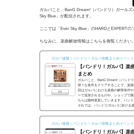
ガルパこと、BanG Dream!（バンドリ）ガールズ
Sky Blue」が配信されます。
ここでは「Ever Sky Blue」のHARDとEXP
ちなみに、楽曲解放情報はこちらを御覧ください
ガルパ速報｜バンドリ！ガルパ攻略まとめイベント
【バンドリ！ガルパ】楽
まとめ
ガルパこと、BanG Dream!（バ
様々な条件をクリアすることで、楽曲
回はガルパにおける楽曲の解禁条件や
ーで追加されるものや、ショップで購
ちらは随時更新していきます。バンド
それでは、バンドリ/ガルパに於ける
ストーリーだったり、バンドストーリ
思うのですが、それぞれ...
ガルパ速報｜バンドリ！ガルパ攻略まとめイベント
【バンドリ！ガルパ】楽