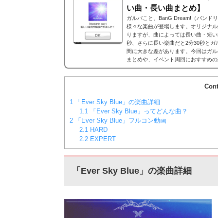
い曲・長い曲まとめ】
ガルパこと、BanG Dream!（バ
様々な楽曲が登場します。オリジナル
りますが、曲によっては長い曲・短い
秒、さらに長い楽曲だと2分30秒と
間に大きな差があります。今回はガル
まとめや、イベント周回におすすめの
ア効率表(協力ライブ) ↓別タブで見る
コア...
Cont
1
「Ever Sky Blue」の楽曲詳細
1.1
「Ever Sky Blue」ってどんな曲？
2
「Ever Sky Blue」フルコン動画
2.1
HARD
2.2
EXPERT
「Ever Sky Blue」の楽曲詳細