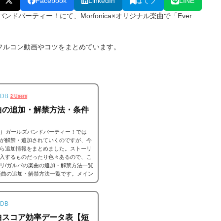
Facebook
LinkedIn
はてブ
LINE
バンドパーティー！にて、Morfonica×オリジナル楽曲で「Ever
ERTのフルコン動画やコツをまとめています。
。
DB
2 Users
曲の追加・解禁方法・条件
ンドリ）ガールズバンドパーティー！では
が解禁・追加されていくのですが、今
ら追加情報をまとめました。ストーリ
入するものだったり色々あるので、こ
リ/ガルパの楽曲の追加・解禁方法一覧
楽曲の追加・解禁方法一覧です。メイン
ーだったり、いろいろな条件があると
DB
曲スコア効率データ表【短