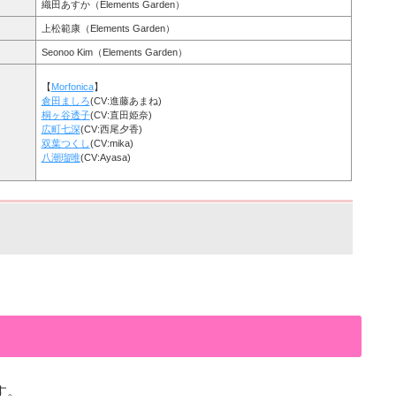
織田あすか（Elements Garden）
上松範康（Elements Garden）
Seonoo Kim（Elements Garden）
【
Morfonica
】
倉田ましろ
(CV:進藤あまね)
桐ヶ谷透子
(CV:直田姫奈)
広町七深
(CV:西尾夕香)
双葉つくし
(CV:mika)
八潮瑠唯
(CV:Ayasa)
です。