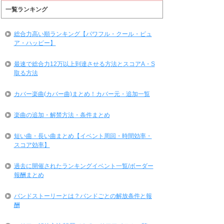
一覧ランキング
総合力高い順ランキング【パワフル・クール・ピュ
ア・ハッピー】
最速で総合力12万以上到達させる方法とスコアA・S
取る方法
カバー楽曲(カバー曲)まとめ！カバー元・追加一覧
楽曲の追加・解禁方法・条件まとめ
短い曲・長い曲まとめ【イベント周回・時間効率・
スコア効率】
過去に開催されたランキングイベント一覧/ボーダー
報酬まとめ
バンドストーリーとは？バンドごとの解放条件と報
酬