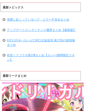
最新トピックス
実際に起こっているバグ・エラー不具合まとめ
アップデート/メンテンナンス履歴まとめ【最新版】
8月11日＠ハロハピCiRCLE放送局 第27回の新情報
まとめ
初音ミクコラボ第2弾まとめ【カバー/期間限定スキ
ン】
最新リークまとめ