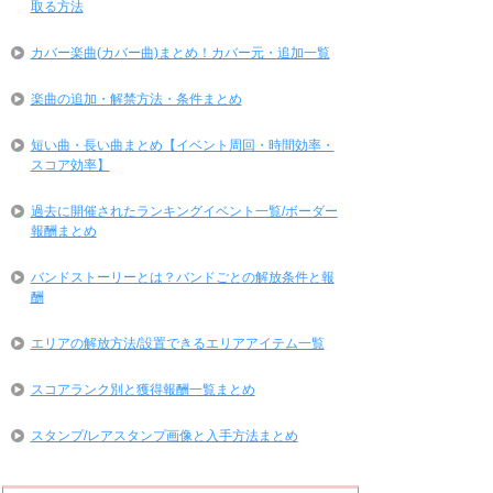
取る方法
カバー楽曲(カバー曲)まとめ！カバー元・追加一覧
楽曲の追加・解禁方法・条件まとめ
短い曲・長い曲まとめ【イベント周回・時間効率・
スコア効率】
過去に開催されたランキングイベント一覧/ボーダー
報酬まとめ
バンドストーリーとは？バンドごとの解放条件と報
酬
エリアの解放方法/設置できるエリアアイテム一覧
スコアランク別と獲得報酬一覧まとめ
スタンプ/レアスタンプ画像と入手方法まとめ