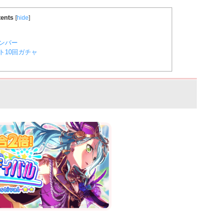
ents
[
hide
]
ンバー
10回ガチャ