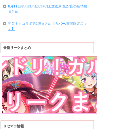
8月11日＠ハロハピCiRCLE放送局 第27回の新情報
まとめ
初音ミクコラボ第2弾まとめ【カバー/期間限定スキ
ン】
最新リークまとめ
リセマラ情報