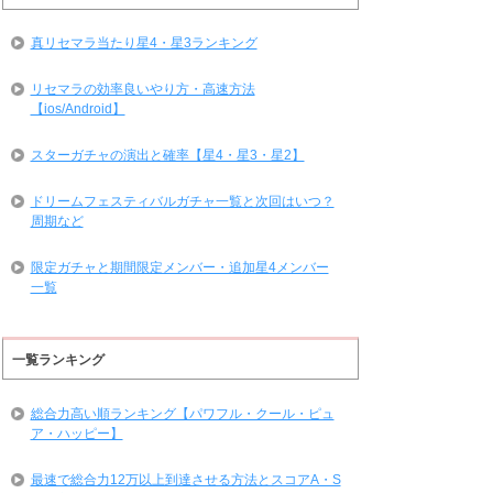
真リセマラ当たり星4・星3ランキング
リセマラの効率良いやり方・高速方法
【ios/Android】
スターガチャの演出と確率【星4・星3・星2】
ドリームフェスティバルガチャ一覧と次回はいつ？
周期など
限定ガチャと期間限定メンバー・追加星4メンバー
一覧
一覧ランキング
総合力高い順ランキング【パワフル・クール・ピュ
ア・ハッピー】
最速で総合力12万以上到達させる方法とスコアA・S