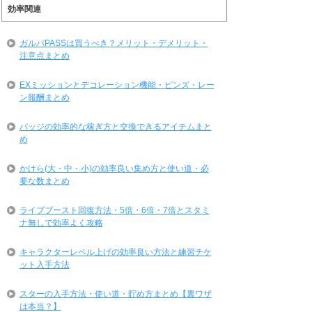
効率関連
ガルパPASSは買うべき？メリット・デメリット・
注意点まとめ
EXミッションとデコレーション機能・ピンズ・レー
ン報酬まとめ
バッジの効率的な稼ぎ方と交換できるアイテムまと
め
かけら(大・中・小)の効率良い集め方と使い道・必
要な数まとめ
ライブブースト回復方法・5倍・6倍・7倍とスタミ
ナ無しで効率よく攻略
キャラクターレベル上げの効率良い方法と練習チケ
ット入手方法
スターの入手方法・使い道・貯め方まとめ【裏ワザ
は本当？】