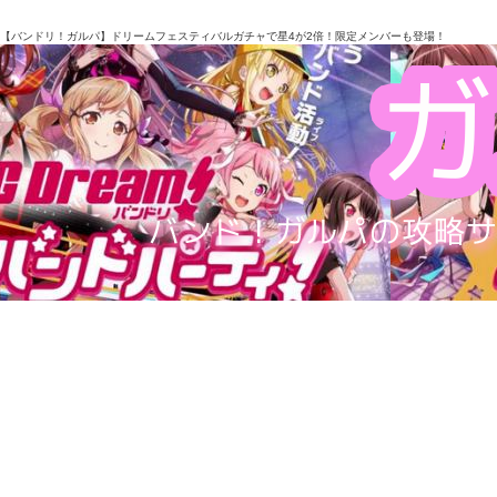
【バンドリ！ガルパ】ドリームフェスティバルガチャで星4が2倍！限定メンバーも登場！