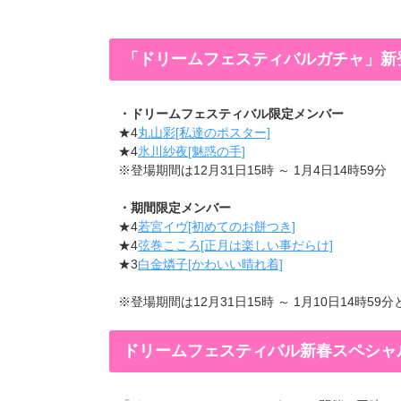
「ドリームフェスティバルガチャ」新
・ドリームフェスティバル限定メンバー
★4
丸山彩[私達のポスター]
★4
氷川紗夜[魅惑の手]
※登場期間は12月31日15時 ～ 1月4日14時59分
・期間限定メンバー
★4
若宮イヴ[初めてのお餅つき]
★4
弦巻こころ[正月は楽しい事だらけ]
★3
白金燐子[かわいい晴れ着]
※登場期間は12月31日15時 ～ 1月10日14時59
ドリームフェスティバル新春スペシャ