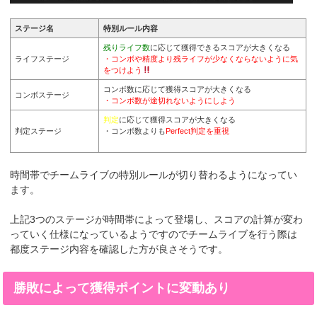
ステージ名
特別ルール内容
残りライフ数
に応じて獲得できるスコアが大きくなる
ライフステージ
・コンボや精度より残ライフが少なくならないように気
をつけよう
コンボ数に応じて獲得スコアが大きくなる
コンボステージ
・コンボ数が途切れないようにしよう
判定
に応じて獲得スコアが大きくなる
判定ステージ
・コンボ数よりも
Perfect判定を重視
時間帯でチームライブの特別ルールが切り替わるようになってい
ます。
上記3つのステージが時間帯によって登場し、スコアの計算が変わ
っていく仕様になっているようですのでチームライブを行う際は
都度ステージ内容を確認した方が良さそうです。
勝敗によって獲得ポイントに変動あり