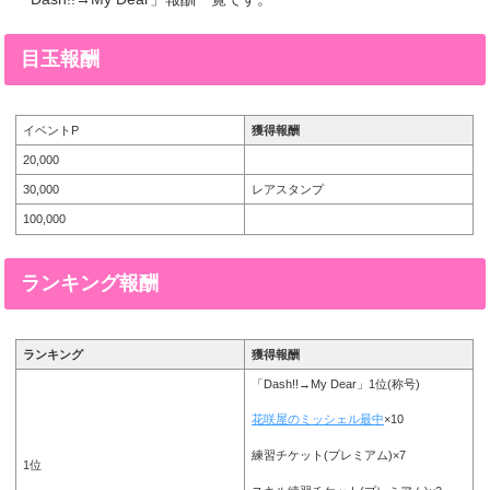
目玉報酬
イベントP
獲得報酬
20,000
30,000
レアスタンプ
100,000
ランキング報酬
ランキング
獲得報酬
「Dash!!→My Dear」1位(称号)
花咲屋のミッシェル最中
×10
練習チケット(プレミアム)×7
1位