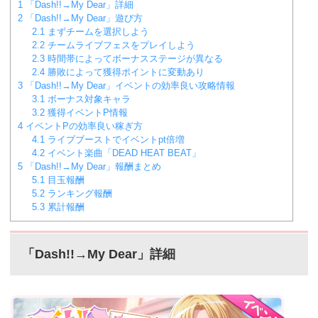
1
「Dash!!→My Dear」詳細
2
「Dash!!→My Dear」遊び方
2.1
まずチームを選択しよう
2.2
チームライブフェスをプレイしよう
2.3
時間帯によってボーナスステージが異なる
2.4
勝敗によって獲得ポイントに変動あり
3
「Dash!!→My Dear」イベントの効率良い攻略情報
3.1
ボーナス対象キャラ
3.2
獲得イベントP情報
4
イベントPの効率良い稼ぎ方
4.1
ライブブーストでイベントpt倍増
4.2
イベント楽曲「DEAD HEAT BEAT」
5
「Dash!!→My Dear」報酬まとめ
5.1
目玉報酬
5.2
ランキング報酬
5.3
累計報酬
「Dash!!→My Dear」詳細