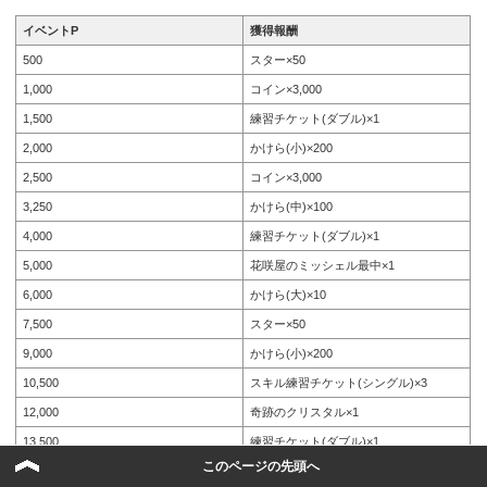
イベントP
獲得報酬
500
スター×50
1,000
コイン×3,000
1,500
練習チケット(ダブル)×1
2,000
かけら(小)×200
2,500
コイン×3,000
3,250
かけら(中)×100
4,000
練習チケット(ダブル)×1
5,000
花咲屋のミッシェル最中×1
6,000
かけら(大)×10
7,500
スター×50
9,000
かけら(小)×200
10,500
スキル練習チケット(シングル)×3
12,000
奇跡のクリスタル×1
13,500
練習チケット(ダブル)×1
このページの先頭へ
15,000
山吹沙綾 星2［さわやかバケーション］