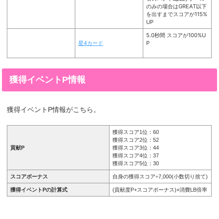
のみの場合はGREAT以下
を出すまでスコアが115%
UP
5.0秒間 スコアが100%U
星4カード
P
獲得イベントP情報
獲得イベントP情報がこちら。
獲得スコア1位：60
獲得スコア2位：52
貢献P
獲得スコア3位：44
獲得スコア4位：37
獲得スコア5位：30
スコアボーナス
自身の獲得スコア÷7,000(小数切り捨て)
獲得イベントPの計算式
(貢献度P+スコアボーナス)×消費LB倍率