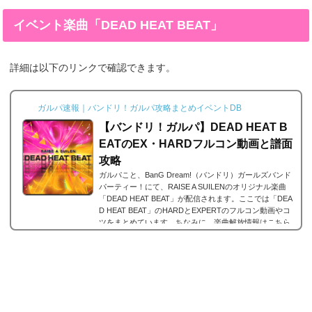
用していけばいいのでしょうか？ここでは、ライブブー
ストについての解説とスタミナがないシステムをどのよ
イベント楽曲「DEAD HEAT BEAT」
うに活躍していけばいいのかをまとめました。※5月9日
のアップデートで上限や消費量が変わったので最新版に
更新。ライブブーストとは画面右上の炎のようなアイ...
詳細は以下のリンクで確認できます。
ガルパ速報｜バンドリ！ガルパ攻略まとめイベントDB
【バンドリ！ガルパ】DEAD HEAT B
EATのEX・HARDフルコン動画と譜面
攻略
ガルパこと、BanG Dream!（バンドリ）ガールズバンド
パーティー！にて、RAISE A SUILENのオリジナル楽曲
「DEAD HEAT BEAT」が配信されます。ここでは「DEA
D HEAT BEAT」のHARDとEXPERTのフルコン動画やコ
ツをまとめています。ちなみに、楽曲解放情報はこちら
を御覧ください。「DEAD HEAT BEAT」の楽曲詳細難易
度EASYNORMALHARDEXPERTSP 楽曲Lv11162128 総
コンボ数215354591949 解放条件音色のクリスタル実装
日2022年6月19日BPM193時間1分44秒↓デモ動画「DEAD
HEAT BEAT」ってどんな曲？作詞織田あすか（Elements
Garden）作...