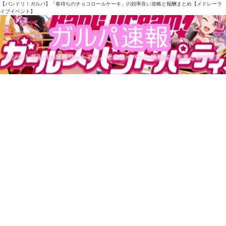
【バンドリ！ガルパ】「春待ちのチョコロールケーキ」の効率良い攻略と報酬まとめ【メドレーラ
イブイベント】