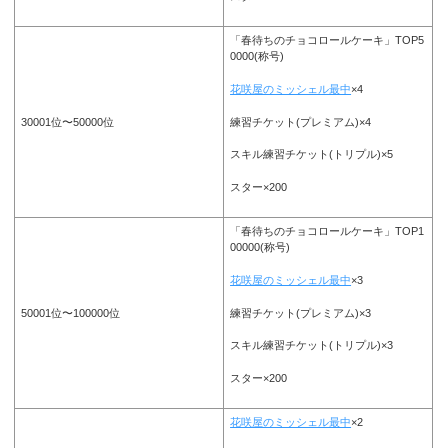
「春待ちのチョコロールケーキ」TOP5
0000(称号)
花咲屋のミッシェル最中
×4
練習チケット(プレミアム)×4
30001位〜50000位
スキル練習チケット(トリプル)×5
スター×200
「春待ちのチョコロールケーキ」TOP1
00000(称号)
花咲屋のミッシェル最中
×3
練習チケット(プレミアム)×3
50001位〜100000位
スキル練習チケット(トリプル)×3
スター×200
花咲屋のミッシェル最中
×2