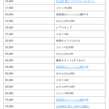
15,000
丸山彩 星2［フラワリーモダン］
17,500
コイン×5,000
20,000
花咲屋のミッシェル最中×1
22,500
かけら(中)×100
25,000
レアスタンプ
27,500
スター×50
30,000
奇跡のクリスタル×1
32,500
コイン×10,000
35,000
かけら(大)×10
40,000
練習チケット(ダブル)×1
45,000
花咲屋のミッシェル最中
×2
50,000
かけら(小)×200
55,000
スター×50
60,000
かけら(中)×100
65,000
コイン×30,000
70,000
花咲屋のミッシェル最中
×2
75,000
大和麻弥 星3［意外な難敵］