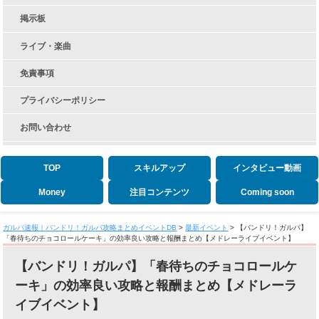
掲示板
ライブ・楽曲
免責事項
プライバシーポリシー
お問い合わせ
TOP
スキルアップ
インタビュー動画
Money
注目コンテンツ
Coming soon
ガルパ速報｜バンドリ！ガルパ攻略まとめイベントDB
>
最新イベント
>
【バンドリ！ガルパ】
「春待ちのチョコロールケーキ」の効率良い攻略と報酬まとめ【メドレーライブイベント】
【バンドリ！ガルパ】「春待ちのチョコロールケ
ーキ」の効率良い攻略と報酬まとめ【メドレーラ
イブイベント】