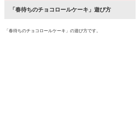
「春待ちのチョコロールケーキ」遊び方
「春待ちのチョコロールケーキ」の遊び方です。