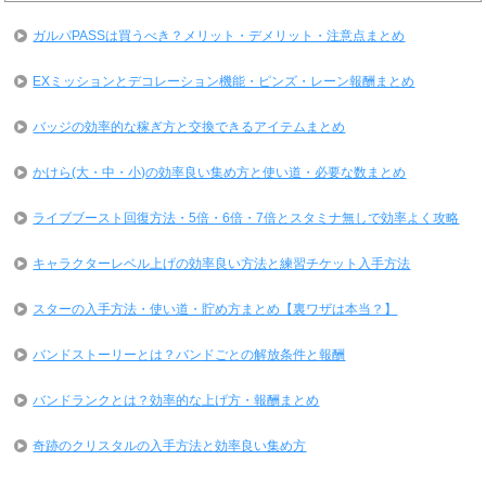
ガルパPASSは買うべき？メリット・デメリット・注意点まとめ
EXミッションとデコレーション機能・ピンズ・レーン報酬まとめ
バッジの効率的な稼ぎ方と交換できるアイテムまとめ
かけら(大・中・小)の効率良い集め方と使い道・必要な数まとめ
ライブブースト回復方法・5倍・6倍・7倍とスタミナ無しで効率よく攻略
キャラクターレベル上げの効率良い方法と練習チケット入手方法
スターの入手方法・使い道・貯め方まとめ【裏ワザは本当？】
バンドストーリーとは？バンドごとの解放条件と報酬
バンドランクとは？効率的な上げ方・報酬まとめ
奇跡のクリスタルの入手方法と効率良い集め方