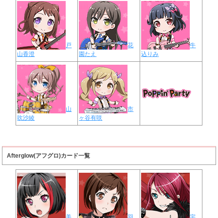
戸
花
牛
山香澄
園たえ
込りみ
山
市
吹沙綾
ヶ谷有咲
Afterglow(アフグロ)カード一覧
美
羽
宇