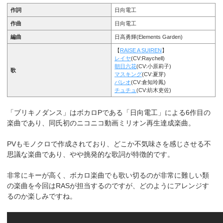
作詞
日向電工
作曲
日向電工
編曲
日高勇輝(Elements Garden)
【
RAISE A SUIREN
】
レイヤ
(CV:Raychell)
朝日六花
(CV:小原莉子)
歌
マスキング
(CV:夏芽)
パレオ
(CV:倉知玲鳳)
チュチュ
(CV:紡木吏佐)
「ブリキノダンス」はボカロPである「日向電工」による6作目の
楽曲であり、同氏初のニコニコ動画ミリオン再生達成楽曲。
PVもモノクロで作成されており、どこか不気味さを感じさせる不
思議な楽曲であり、やや挑発的な歌詞が特徴的です。
非常にキーが高く、ボカロ楽曲でも歌い切るのが非常に難しい類
の楽曲を今回はRASが担当するのですが、どのようにアレンジす
るのか楽しみですね。