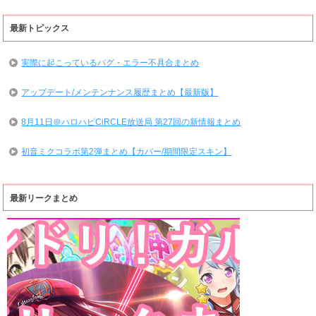
最新トピックス
実際に起こっているバグ・エラー不具合まとめ
アップデート/メンテンナンス履歴まとめ【最新版】
8月11日＠ハロハピCiRCLE放送局 第27回の新情報まとめ
初音ミクコラボ第2弾まとめ【カバー/期間限定スキン】
最新リークまとめ