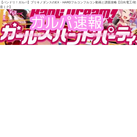
【バンドリ！ガルパ】ブリキノダンスのEX・HARDフルコンフルコン動画と譜面攻略【日向電工/初
音ミク】