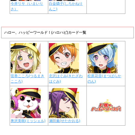
今井リサ（いまいり
白金燐子(しろかねり
さ）
んこ)
ハロー、ハッピーワールド！(ハロハピ)カード一覧
弦巻こころ(つるまき
北沢はぐみ(きたざわ
松原花音(まつばらか
こころ)
はぐみ)
のん)
奥沢美咲(ミッシェル)
瀬田薫(せたかおる)