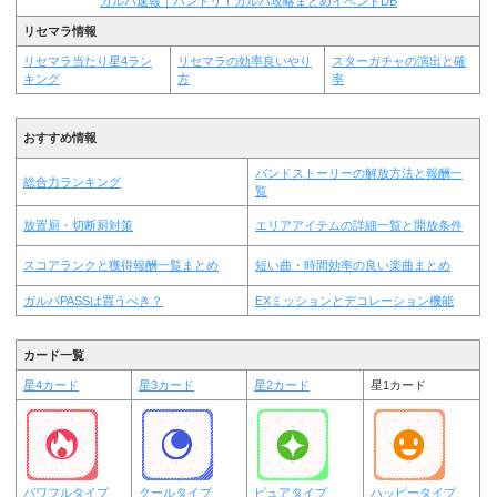
ガルパ速報｜バンドリ！ガルパ攻略まとめイベントDB
リセマラ情報
リセマラ当たり星4ラン
リセマラの効率良いやり
スターガチャの演出と確
キング
方
率
おすすめ情報
バンドストーリーの解放方法と報酬一
総合力ランキング
覧
放置厨・切断厨対策
エリアアイテムの詳細一覧と開放条件
スコアランクと獲得報酬一覧まとめ
短い曲・時間効率の良い楽曲まとめ
ガルパPASSは買うべき？
EXミッションとデコレーション機能
カード一覧
星4カード
星3カード
星2カード
星1カード
パワフルタイプ
クールタイプ
ピュアタイプ
ハッピータイプ