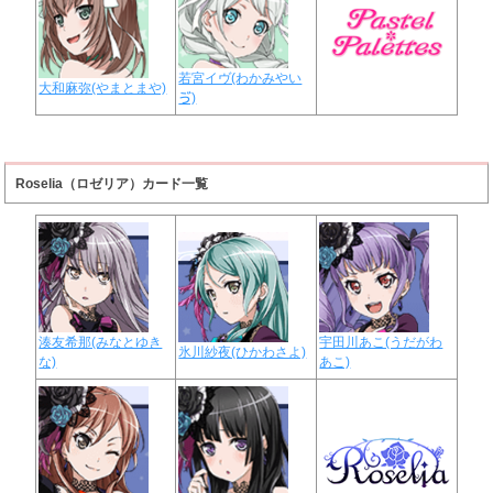
若宮イヴ(わかみやい
大和麻弥(やまとまや)
ゔ)
Roselia（ロゼリア）カード一覧
湊友希那(みなとゆき
宇田川あこ(うだがわ
氷川紗夜(ひかわさよ)
な)
あこ)