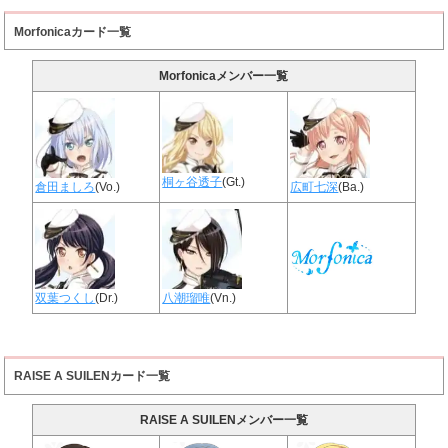
Morfonicaカード一覧
Morfonicaメンバー一覧
桐ヶ谷透子
(Gt.)
倉田ましろ
(Vo.)
広町七深
(Ba.)
双葉つくし
(Dr.)
八潮瑠唯
(Vn.)
RAISE A SUILENカード一覧
RAISE A SUILENメンバー一覧