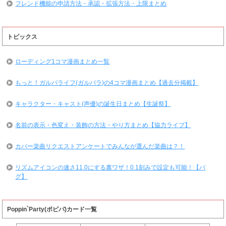
フレンド機能の申請方法・承認・拡張方法・上限まとめ
トピックス
ローディング1コマ漫画まとめ一覧
もっと！ガルパライフ(ガルパラ)の4コマ漫画まとめ【過去分掲載】
キャラクター・キャスト(声優)の誕生日まとめ【生誕祭】
名前の表示・色変え・装飾の方法・やり方まとめ【協力ライブ】
カバー楽曲リクエストアンケートでみんなが選んだ楽曲は？！
リズムアイコンの速さ11.0にする裏ワザ！0.1刻みで設定も可能！【バ
グ】
Poppin`Party(ポピパ)カード一覧