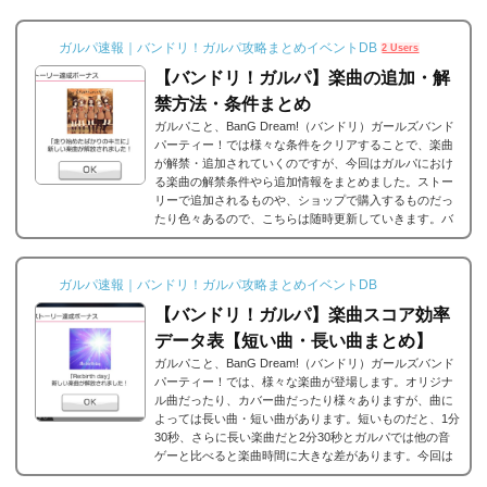
ガルパ速報｜バンドリ！ガルパ攻略まとめイベントDB
2 Users
【バンドリ！ガルパ】楽曲の追加・解
禁方法・条件まとめ
ガルパこと、BanG Dream!（バンドリ）ガールズバンド
パーティー！では様々な条件をクリアすることで、楽曲
が解禁・追加されていくのですが、今回はガルパにおけ
る楽曲の解禁条件やら追加情報をまとめました。ストー
リーで追加されるものや、ショップで購入するものだっ
たり色々あるので、こちらは随時更新していきます。バ
ンドリ/ガルパの楽曲の追加・解禁方法一覧それでは、バ
ンドリ/ガルパに於ける楽曲の追加・解禁方法一覧です。
メインストーリーだったり、バンドストーリーだった
ガルパ速報｜バンドリ！ガルパ攻略まとめイベントDB
り、いろいろな条件があると思うのですが、それぞれ...
【バンドリ！ガルパ】楽曲スコア効率
データ表【短い曲・長い曲まとめ】
ガルパこと、BanG Dream!（バンドリ）ガールズバンド
パーティー！では、様々な楽曲が登場します。オリジナ
ル曲だったり、カバー曲だったり様々ありますが、曲に
よっては長い曲・短い曲があります。短いものだと、1分
30秒、さらに長い楽曲だと2分30秒とガルパでは他の音
ゲーと比べると楽曲時間に大きな差があります。今回は
ガルパに登場する楽曲の長い曲、短い曲のまとめや、イ