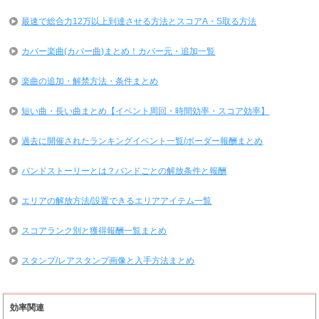
最速で総合力12万以上到達させる方法とスコアA・S取る方法
カバー楽曲(カバー曲)まとめ！カバー元・追加一覧
楽曲の追加・解禁方法・条件まとめ
短い曲・長い曲まとめ【イベント周回・時間効率・スコア効率】
過去に開催されたランキングイベント一覧/ボーダー報酬まとめ
バンドストーリーとは？バンドごとの解放条件と報酬
エリアの解放方法/設置できるエリアアイテム一覧
スコアランク別と獲得報酬一覧まとめ
スタンプ/レアスタンプ画像と入手方法まとめ
効率関連