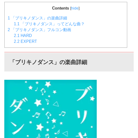
ベント周回におすすめの楽曲などをまとめました。楽曲
別スコア効率表(協力ライブ) ↓別タブで見る場合はこち
Contents
[
hide
]
ら。
バンドリ！ガルパ スコア...
1
「ブリキノダンス」の楽曲詳細
1.1
「ブリキノダンス」ってどんな曲？
2
「ブリキノダンス」フルコン動画
2.1
HARD
2.2
EXPERT
ブリキノダンス
「
」の楽曲詳細