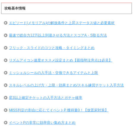
攻略基本情報
エピソード(メモリアル)の解放条件と上昇ステータス値と必要素材
最速で総合力12万以上到達させる方法とスコアA・S取る方法
フリック・スライドのコツと攻略・タイミングまとめ
リズムアイコン速度オススメ設定まとめ【親指勢注意点は必見】
ミッシェルシールの入手法・交換できるアイテムと上限
スキルレベルの上げ方・上限・効果まとめ/スキル練習チケット入手方法
星3以上確定チケットの入手方法とガチャ確率
MISS判定の割合に応じてイベントP 獲得量0！【放置厨対策】
イベントPの非常に効率良い集め方まとめ