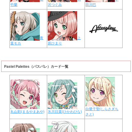
竹蘭
沢つぐみ
田川巴
青
上
葉モカ
原ひまり
Pastel Palettes（パスパレ）カード一覧
白鷺千聖(しらさぎち
丸山彩(まるやまあや)
氷川日菜(ひかわひな)
さと)