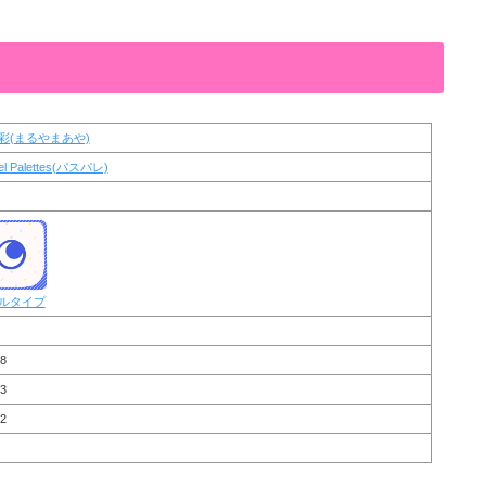
彩(まるやまあや)
el Palettes(パスパレ)
ルタイプ
8
3
2