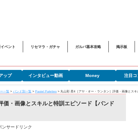
新イベント
リセマラ・ガチャ
ガルパ基本攻略
掲示板
アップ
インタビュー動画
Money
注目コ
ー一覧
>
バンド別一覧
>
Pastel Palettes
>
丸山彩 星4［アヤ・オー・ランタン］評価・画像とス
］評価・画像とスキルと特訓エピソード【バンド
ポンサードリンク