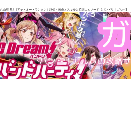
丸山彩 星4［アヤ・オー・ランタン］評価・画像とスキルと特訓エピソード【バンドリ！ガルパ】