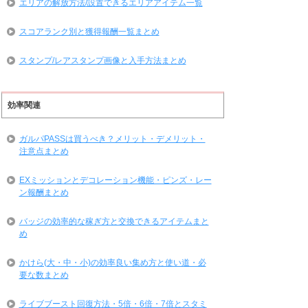
エリアの解放方法/設置できるエリアアイテム一覧
スコアランク別と獲得報酬一覧まとめ
スタンプ/レアスタンプ画像と入手方法まとめ
効率関連
ガルパPASSは買うべき？メリット・デメリット・
注意点まとめ
EXミッションとデコレーション機能・ピンズ・レー
ン報酬まとめ
バッジの効率的な稼ぎ方と交換できるアイテムまと
め
かけら(大・中・小)の効率良い集め方と使い道・必
要な数まとめ
ライブブースト回復方法・5倍・6倍・7倍とスタミ