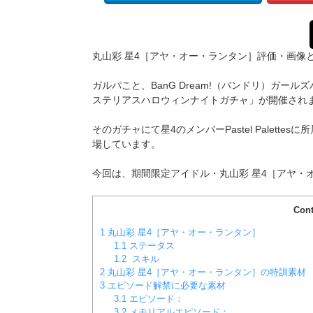
丸山彩
星4［
アヤ・オー・ランタン
］評価・画像
ガルパこと、BanG Dream!（バンドリ）ガールズ
ステリアスハロウィンナイトガチャ」が開催され
そのガチャにて星4のメンバーPastel Palettes
場しています
。
今回は、期間限定アイドル・丸山彩
星4［
アヤ・
Cont
1
丸山彩 星4［アヤ・オー・ランタン］
1.1
ステータス
1.2
スキル
2
丸山彩 星4［アヤ・オー・ランタン］の特訓素材
3
エピソード解禁に必要な素材
3.1
エピソード：
3.2
メモリアルエピソード：