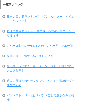
一覧ランキング
総合力高い順ランキング【パワフル・クール・ピュ
ア・ハッピー】
最速で総合力12万以上到達させる方法とスコアA・S
取る方法
カバー楽曲(カバー曲)まとめ！カバー元・追加一覧
楽曲の追加・解禁方法・条件まとめ
短い曲・長い曲まとめ【イベント周回・時間効率・
スコア効率】
過去に開催されたランキングイベント一覧/ボーダー
報酬まとめ
バンドストーリーとは？バンドごとの解放条件と報
酬