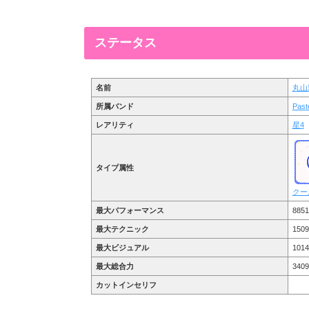
ステータス
名前
丸山
所属バンド
Past
レアリティ
星4
タイプ属性
クー
最大パフォーマンス
8851
最大テクニック
1509
最大ビジュアル
1014
最大総合力
3409
カットインセリフ