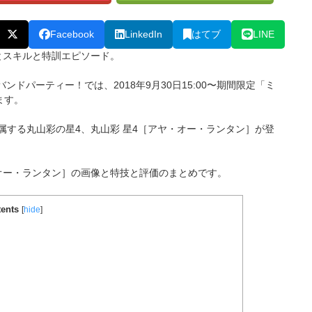
Facebook
LinkedIn
はてブ
LINE
とスキルと特訓エピソード。
バンドパーティー！では、2018年9月30日15:00〜期間限定「ミ
ます。
に所属する丸山彩
の星4、丸山彩
星4［
アヤ・オー・ランタン
］
が登
オー・ランタン
］
の画像と特技と評価のまとめです。
ents
[
hide
]