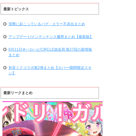
最新トピックス
実際に起こっているバグ・エラー不具合まとめ
アップデート/メンテンナンス履歴まとめ【最新版】
8月11日＠ハロハピCiRCLE放送局 第27回の新情報
まとめ
初音ミクコラボ第2弾まとめ【カバー/期間限定スキ
ン】
最新リークまとめ