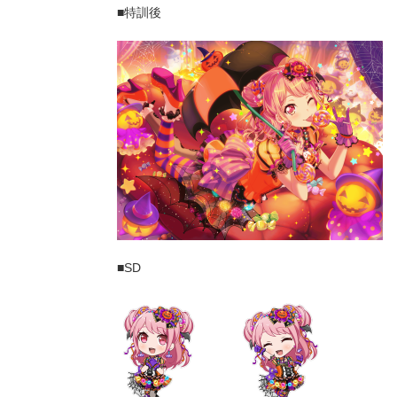
■特訓後
■SD