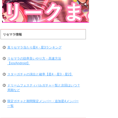
リセマラ情報
真リセマラ当たり星4・星3ランキング
リセマラの効率良いやり方・高速方法
【ios/Android】
スターガチャの演出と確率【星4・星3・星2】
ドリームフェスティバルガチャ一覧と次回はいつ？
周期など
限定ガチャと期間限定メンバー・追加星4メンバー
一覧