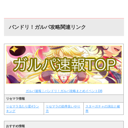
バンドリ！ガルパ攻略関連リンク
ガルパ速報｜バンドリ！ガルパ攻略まとめイベントDB
リセマラ情報
リセマラ当たり星4ラン
リセマラの効率良いやり
スターガチャの演出と確
キング
方
率
おすすめ情報