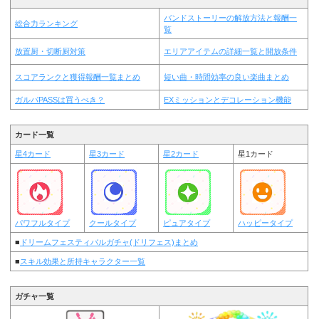
バンドストーリーの解放方法と報酬一
総合力ランキング
覧
放置厨・切断厨対策
エリアアイテムの詳細一覧と開放条件
スコアランクと獲得報酬一覧まとめ
短い曲・時間効率の良い楽曲まとめ
ガルパPASSは買うべき？
EXミッションとデコレーション機能
カード一覧
星4カード
星3カード
星2カード
星1カード
パワフルタイプ
クールタイプ
ピュアタイプ
ハッピータイプ
■
ドリームフェスティバルガチャ(ドリフェス)まとめ
■
スキル効果と所持キャラクター一覧
ガチャ一覧