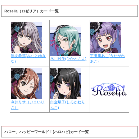
Roselia（ロゼリア）カード一覧
湊友希那(みなとゆき
宇田川あこ(うだがわ
氷川紗夜(ひかわさよ)
な)
あこ)
今井リサ（いまいり
白金燐子(しろかねり
さ）
んこ)
ハロー、ハッピーワールド！(ハロハピ)カード一覧