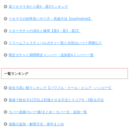
真リセマラ当たり星4・星3ランキング
リセマラの効率良いやり方・高速方法【ios/Android】
スターガチャの演出と確率【星4・星3・星2】
ドリームフェスティバルガチャ一覧と次回はいつ？周期など
限定ガチャと期間限定メンバー・追加星4メンバー一覧
一覧ランキング
総合力高い順ランキング【パワフル・クール・ピュア・ハッピー】
最速で総合力12万以上到達させる方法とスコアA・S取る方法
カバー楽曲(カバー曲)まとめ！カバー元・追加一覧
楽曲の追加・解禁方法・条件まとめ