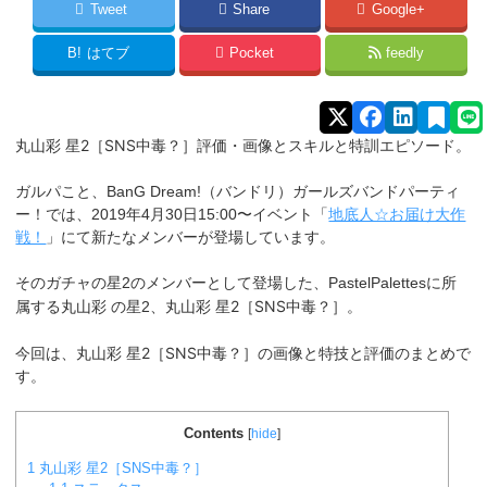
Tweet
Share
Google+
B!
はてブ
Pocket
feedly
星2［SNS中毒？
］評価・画像とスキルと特訓エピソード。
丸山彩
ガルパこと、BanG Dream!（バンドリ）ガールズバンドパーティ
ー！では、2019年4月30日15:00〜イベント「
地底人☆お届け大作
戦！
」にて新たなメンバーが登場しています。
そのガチャの星2のメンバーとして登場した、PastelPalettesに所
星2［SNS中毒？
］
属する
丸山彩
の星2、丸山彩
。
星2［SNS中毒？
］
今回は、丸山彩
の画像と特技と評価のまとめで
す。
Contents
[
hide
]
1
丸山彩 星2［SNS中毒？］