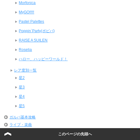
Morfonica
MyGO!!!!!
Pastel Palettes
Poppin`Party(ポピパ)
RAISE A SUILEN
Roselia
ハロー、ハッピーワールド！
レア度別一覧
星2
星3
星4
星5
ガルパ基本攻略
ライブ・楽曲
リセマラ・ガチャ
このページの先頭へ
リーク