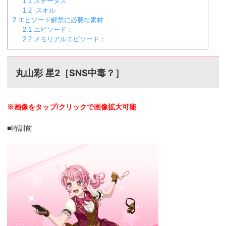
1.1
ステータス
1.2
スキル
2
エピソード解禁に必要な素材
2.1
エピソード：
2.2
メモリアルエピソード：
星2［SNS中毒？
］
丸山彩
※画像をタップ/クリックで画像拡大可能
■特訓前