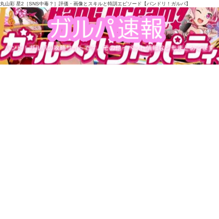
丸山彩 星2［SNS中毒？］評価・画像とスキルと特訓エピソード【バンドリ！ガルパ】