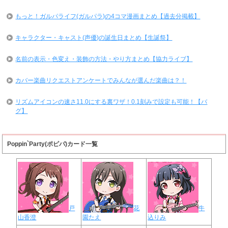
もっと！ガルパライフ(ガルパラ)の4コマ漫画まとめ【過去分掲載】
キャラクター・キャスト(声優)の誕生日まとめ【生誕祭】
名前の表示・色変え・装飾の方法・やり方まとめ【協力ライブ】
カバー楽曲リクエストアンケートでみんなが選んだ楽曲は？！
リズムアイコンの速さ11.0にする裏ワザ！0.1刻みで設定も可能！【バ
グ】
Poppin`Party(ポピパ)カード一覧
戸
花
牛
山香澄
園たえ
込りみ