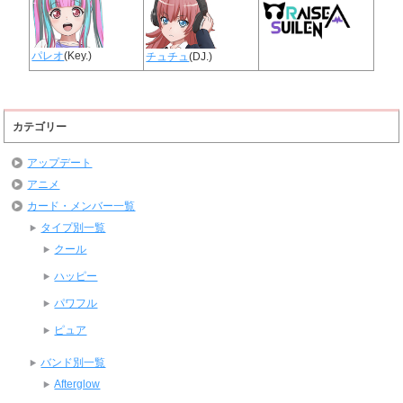
パレオ
(Key.)
チュチュ
(DJ.)
カテゴリー
アップデート
アニメ
カード・メンバー一覧
タイプ別一覧
クール
ハッピー
パワフル
ピュア
バンド別一覧
Afterglow