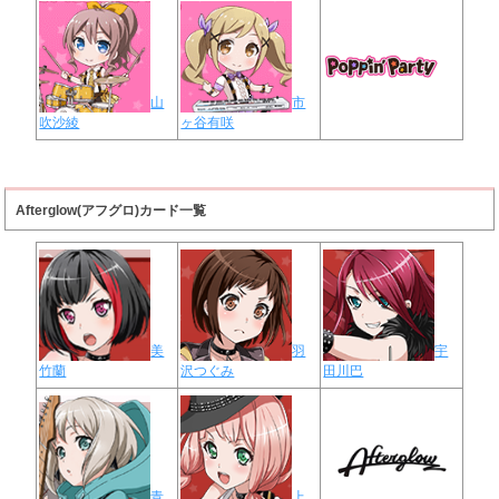
山
市
吹沙綾
ヶ谷有咲
Afterglow(アフグロ)カード一覧
美
羽
宇
竹蘭
沢つぐみ
田川巴
青
上