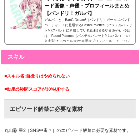
ード画像・声優・プロフィールまとめ
【バンドリ！ガルパ】
ガルパこと、BanG Dream!（バンドリ）ガールズバンド
パーティー！に登場するPastel Palettes（パステルパレッ
ト/パスパレ）に所属してい丸山彩(まるやまあや)。今回
は「Pastel Palettes（パステルパレット/パスパレ）」の
丸山彩(まるやまあや)の声優やプロフィール、そしてレ
アリティー別カード画像のまとめになります。丸山彩(ま
るやまあや)星4カードまとめ丸山彩(まるやまあや)星4カ
スキル
ードまとめです。 丸山彩 星4［憧れの先］特訓前特訓後
5月31日追加。丸山彩 星4［憧れの先］の星4。 丸山
彩 星4［私達のポスター］特訓前特訓後2017...
■スキル名:自撮りはやめられない
■効果:5秒間スコアが30%UPする
エピソード解禁に必要な素材
星2［SNS中毒？
］
丸山彩
のエピソード解禁に必要な素材です。