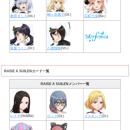
桐ヶ谷透子
(Gt.)
倉田ましろ
(Vo.)
広町七深
(Ba.)
双葉つくし
(Dr.)
八潮瑠唯
(Vn.)
RAISE A SUILENカード一覧
RAISE A SUILENメンバー一覧
レイヤ
(Vo&Ba)
ロック
(Gt.)
マスキング
(Dr.)