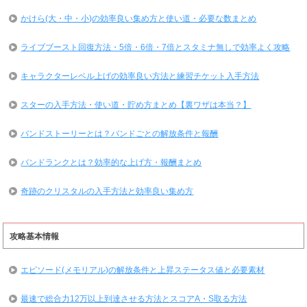
かけら(大・中・小)の効率良い集め方と使い道・必要な数まとめ
ライブブースト回復方法・5倍・6倍・7倍とスタミナ無しで効率よく攻略
キャラクターレベル上げの効率良い方法と練習チケット入手方法
スターの入手方法・使い道・貯め方まとめ【裏ワザは本当？】
バンドストーリーとは？バンドごとの解放条件と報酬
バンドランクとは？効率的な上げ方・報酬まとめ
奇跡のクリスタルの入手方法と効率良い集め方
攻略基本情報
エピソード(メモリアル)の解放条件と上昇ステータス値と必要素材
最速で総合力12万以上到達させる方法とスコアA・S取る方法