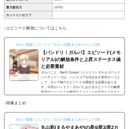
最大総合力
16763
カットインセリフ
↓エピソード解放についてはこちら
ガルパ速報｜バンドリ！ガルパ攻略まとめイベントDB
【バンドリ！ガルパ】エピソード(メモ
リアル)の解放条件と上昇ステータス値
と必要素材
ガルパこと、BanG Dream!（バンドリ）ガールズバンド
パーティー！では、ハイスコアを叩き出す条件の一つと
して、キャラ毎のエピソードを開放する必要がありま
す。今回がバンドリ！ガルパにおけるエピソードの解禁
条件やエピソードを解放するメリットや方法などをまと
めました。エピソードとは？エピソードとは、各キャラ
に用意されているもので、各キャラのそのエピソードタ
↓画像まとめ
イトルに因んだメンバー独自の話を見ることができま
す。エピソードは各キャラクターの詳細にあり、解放す
ることでそのタイトルに纏わるエピソードを視聴できる
ガルパ速報｜バンドリ！ガルパ攻略まとめイベントDB
よ...
丸山彩(まるやまあや)の星4/星3/星2カ