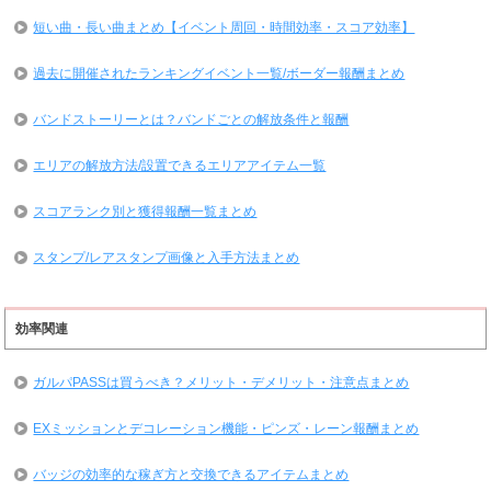
短い曲・長い曲まとめ【イベント周回・時間効率・スコア効率】
過去に開催されたランキングイベント一覧/ボーダー報酬まとめ
バンドストーリーとは？バンドごとの解放条件と報酬
エリアの解放方法/設置できるエリアアイテム一覧
スコアランク別と獲得報酬一覧まとめ
スタンプ/レアスタンプ画像と入手方法まとめ
効率関連
ガルパPASSは買うべき？メリット・デメリット・注意点まとめ
EXミッションとデコレーション機能・ピンズ・レーン報酬まとめ
バッジの効率的な稼ぎ方と交換できるアイテムまとめ