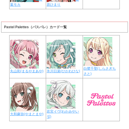
葉モカ
原ひまり
Pastel Palettes（パスパレ）カード一覧
白鷺千聖(しらさぎち
丸山彩(まるやまあや)
氷川日菜(ひかわひな)
さと)
若宮イヴ(わかみやい
大和麻弥(やまとまや)
ゔ)