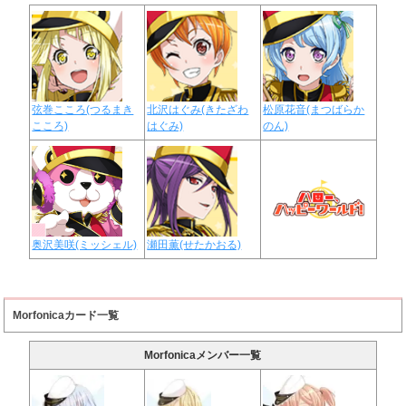
弦巻こころ(つるまき
北沢はぐみ(きたざわ
松原花音(まつばらか
こころ)
はぐみ)
のん)
奥沢美咲(ミッシェル)
瀬田薫(せたかおる)
Morfonicaカード一覧
Morfonicaメンバー一覧