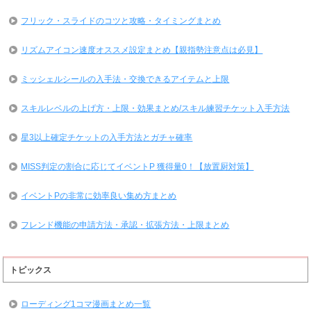
フリック・スライドのコツと攻略・タイミングまとめ
リズムアイコン速度オススメ設定まとめ【親指勢注意点は必見】
ミッシェルシールの入手法・交換できるアイテムと上限
スキルレベルの上げ方・上限・効果まとめ/スキル練習チケット入手方法
星3以上確定チケットの入手方法とガチャ確率
MISS判定の割合に応じてイベントP 獲得量0！【放置厨対策】
イベントPの非常に効率良い集め方まとめ
フレンド機能の申請方法・承認・拡張方法・上限まとめ
トピックス
ローディング1コマ漫画まとめ一覧